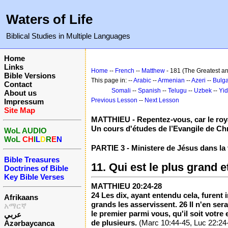
Waters of Life
Biblical Studies in Multiple Languages
Home
Links
Home
--
French
--
Matthew
- 181 (The Greatest an
Bible Versions
This page in: --
Arabic
--
Armenian
--
Azeri
--
Bulga
Contact
Somali
--
Spanish
--
Telugu
--
Uzbek
--
Yid
About us
Previous Lesson
--
Next Lesson
Impressum
Site Map
MATTHIEU - Repentez-vous, car le roy
Un cours d'études de l’Evangile de Chr
WoL AUDIO
WoL
CH
I
L
D
R
E
N
PARTIE 3 - Ministere de Jésus dans la
Bible Treasures
11. Qui est le plus grand e
Doctrines of Bible
Key Bible Verses
MATTHIEU 20:24-28
24 Les dix, ayant entendu cela, furent 
Afrikaans
grands les asservissent. 26 Il n'en se
አማርኛ
le premier parmi vous, qu'il soit votre
عربي
de plusieurs.
(Marc 10:44-45, Luc 22:24-2
Azərbaycanca