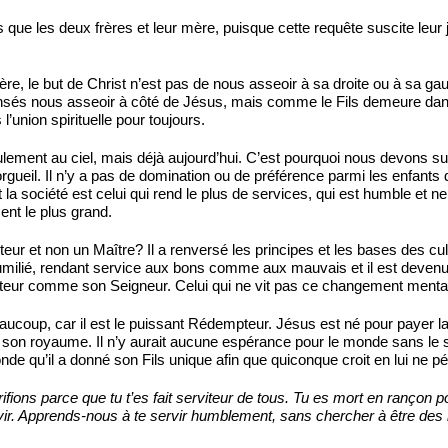
 que les deux frères et leur mère, puisque cette requête suscite leur j
Père, le but de Christ n’est pas de nous asseoir à sa droite ou à sa 
sés nous asseoir à côté de Jésus, mais comme le Fils demeure dans l
l’union spirituelle pour toujours.
eulement au ciel, mais déjà aujourd’hui. C’est pourquoi nous devons 
gueil. Il n’y a pas de domination ou de préférence parmi les enfants
 la société est celui qui rend le plus de services, qui est humble et n
ent le plus grand.
eur et non un Maître? Il a renversé les principes et les bases des cu
humilié, rendant service aux bons comme aux mauvais et il est devenu 
iteur comme son Seigneur. Celui qui ne vit pas ce changement mental 
ucoup, car il est le puissant Rédempteur. Jésus est né pour payer l
ns son royaume. Il n’y aurait aucune espérance pour le monde sans le 
de qu’il a donné son Fils unique afin que quiconque croit en lui ne pér
fions parce que tu t’es fait serviteur de tous. Tu es mort en rançon po
rvir. Apprends-nous à te servir humblement, sans chercher à être des