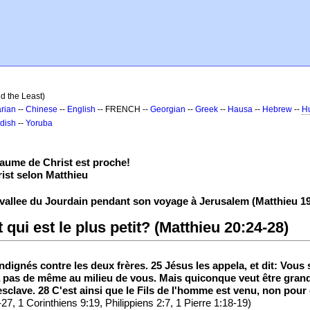
d the Least)
rian
--
Chinese
--
English
-- FRENCH --
Georgian
--
Greek
--
Hausa
--
Hebrew
--
H
dish
--
Yoruba
aume de Christ est proche!
ist selon Matthieu
 vallee du Jourdain pendant son voyage à Jerusalem (Matthieu 19:
t qui est le plus petit? (Matthieu 20:24-28)
indignés contre les deux frères. 25 Jésus les appela, et dit: Vous 
ra pas de même au milieu de vous. Mais quiconque veut être grand 
 esclave. 28 C'est ainsi que le Fils de l'homme est venu, non pou
7, 1 Corinthiens 9:19, Philippiens 2:7, 1 Pierre 1:18-19)