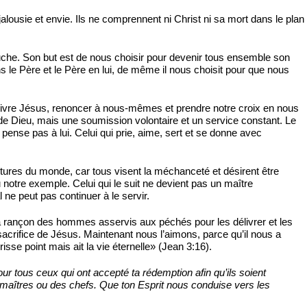
alousie et envie. Ils ne comprennent ni Christ ni sa mort dans le plan
gauche. Son but est de nous choisir pour devenir tous ensemble son
e Père et le Père en lui, de même il nous choisit pour que nous
suivre Jésus, renoncer à nous-mêmes et prendre notre croix en nous
 de Dieu, mais une soumission volontaire et un service constant. Le
e pense pas à lui. Celui qui prie, aime, sert et se donne avec
ltures du monde, car tous visent la méchanceté et désirent être
notre exemple. Celui qui le suit ne devient pas un maître
ne peut pas continuer à le servir.
a rançon des hommes asservis aux péchés pour les délivrer et les
sacrifice de Jésus. Maintenant nous l’aimons, parce qu’il nous a
isse point mais ait la vie éternelle» (Jean 3:16).
ur tous ceux qui ont accepté ta rédemption afin qu’ils soient
 maîtres ou des chefs. Que ton Esprit nous conduise vers les