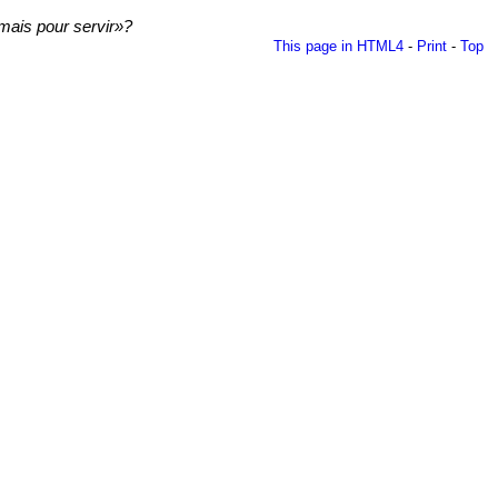
 mais pour servir»?
This page in HTML4
-
Print
-
Top