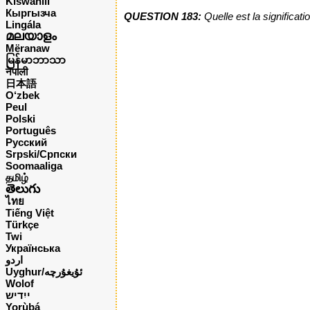
Kiswahili
Кыргызча
QUESTION 183:
Quelle est la significat
Lingála
മലയാളം
Mëranaw
မြန်မာဘာသာ
नेपाली
日本語
O‘zbek
Peul
Polski
Português
Русский
Srpski/Српски
Soomaaliga
தமிழ்
తెలుగు
ไทย
Tiếng Việt
Türkçe
Twi
Українська
اردو
Uyghur/ئۇيغۇرچه
Wolof
ייִדיש
Yorùbá