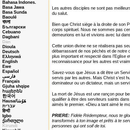
Bahasa Indones.
Basa Jawa
Les autres disciples ne sont pas meilleurs
Basa Sunda
du salut.
Baoulé
বাংলা
Bien que Christ siège à la droite de son 
Български
corps spirituel. Nous ne sommes pas cen
Cebuano
demeurions en lui et vivions avec lui dans 
Dagbani
Dan
Cette union divine ne se réalisera pas s
Dioula
débarrassant de nos péchés et de notre or
Deutsch
plus important et respecté dans l’Eglise et
Ελληνικά
reconnaissance pour les autres est vraim
English
Ewe
Español
Savez-vous que Jésus a dit être un Servit
فارسی
servis par les autres. Mais Christ s’est 
Français
dominateur ou un dictateur, mais un serv
Gjuha shqipe
հայերեն
La mort de Jésus est une rançon pour bea
한국어
qualifier à être des serviteurs saints da
Hausa/هَوُسَا
aimés le premier. «Dieu a tant aimé le mon
עברית
हिन्दी
PRIERE:
Fidèle Rédempteur, nous te glori
Igbo
transformés à ton image et prêts à te se
ქართული
Kirundi
personnes qui ont soif de toi.