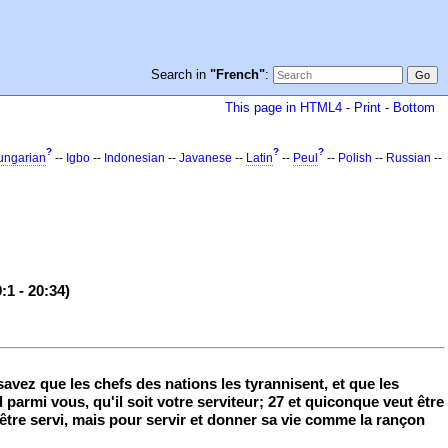
Search in
"French"
:
This page in HTML4
-
Print
-
Bottom
?
?
?
ungarian
--
Igbo
--
Indonesian
--
Javanese
--
Latin
--
Peul
--
Polish
--
Russian
--
1 - 20:34)
savez que les chefs des nations les tyrannisent, et que les
parmi vous, qu'il soit votre serviteur; 27 et quiconque veut être
r être servi, mais pour servir et donner sa vie comme la rançon