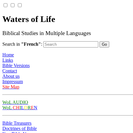
Waters of Life
Biblical Studies in Multiple Languages
Search in
"French"
:
Home
Links
Bible Versions
Contact
About us
Impressum
Site Map
WoL AUDIO
WoL
CH
I
L
D
R
E
N
Bible Treasures
Doctrines of Bible