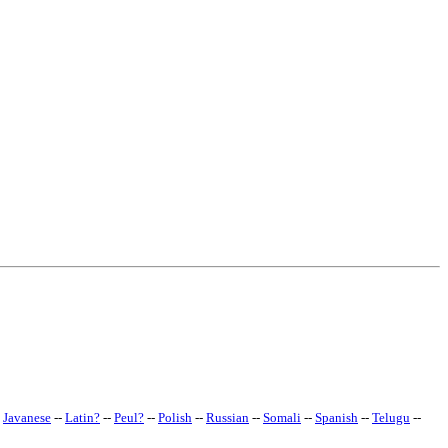
-
Javanese
--
Latin
?
--
Peul
?
--
Polish
--
Russian
--
Somali
--
Spanish
--
Telugu
--