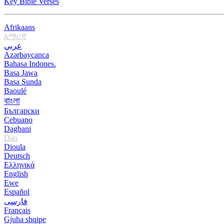
Key Bible Verses
Afrikaans
አማርኛ
عربي
Azərbaycanca
Bahasa Indones.
Basa Jawa
Basa Sunda
Baoulé
বাংলা
Български
Cebuano
Dagbani
Dan
Dioula
Deutsch
Ελληνικά
English
Ewe
Español
فارسی
Français
Gjuha shqipe