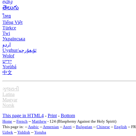
தமிழ்
తెలుగు
ไทย
Tiếng Việt
Türkçe
Twi
Українська
اردو
Uyghur/ئۇيغۇرچه
Wolof
ייִדיש
Yorùbá
中文
ગુજરાતી
Latina
Magyar
Norsk
This page in HTML4
-
Print
-
Bottom
Home
--
French
--
Matthew
- 124 (Blasphemy Against the Holy Spirit)
This page in: --
Arabic
--
Armenian
--
Azeri
--
Bulgarian
--
Chinese
--
English
-- F
Uzbek
--
Yiddish
--
Yoruba