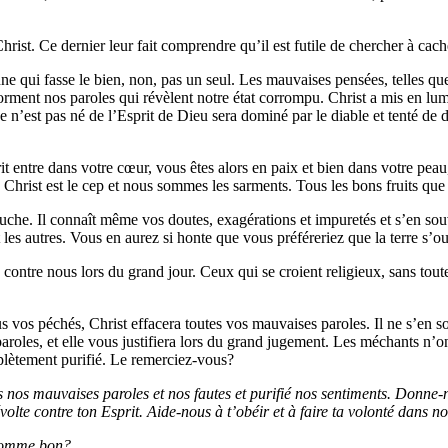
rist. Ce dernier leur fait comprendre qu’il est futile de chercher à cac
 qui fasse le bien, non, pas un seul. Les mauvaises pensées, telles que 
orment nos paroles qui révèlent notre état corrompu. Christ a mis en lum
st pas né de l’Esprit de Dieu sera dominé par le diable et tenté de deve
it entre dans votre cœur, vous êtes alors en paix et bien dans votre pea
Christ est le cep et nous sommes les sarments. Tous les bons fruits que n
uche. Il connaît même vos doutes, exagérations et impuretés et s’en sou
les autres. Vous en aurez si honte que vous préféreriez que la terre s’ouv
contre nous lors du grand jour. Ceux qui se croient religieux, sans toute
 vos péchés, Christ effacera toutes vos mauvaises paroles. Il ne s’en sou
aroles, et elle vous justifiera lors du grand jugement. Les méchants n’on
mplètement purifié. Le remerciez-vous?
es nos mauvaises paroles et nos fautes et purifié nos sentiments. Don
olte contre ton Esprit. Aide-nous à t’obéir et à faire ta volonté dans no
l’homme bon?