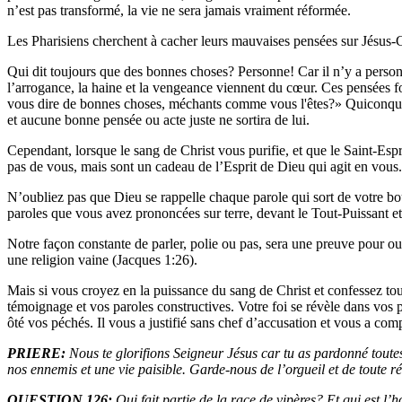
n’est pas transformé, la vie ne sera jamais vraiment réformée.
Les Pharisiens cherchent à cacher leurs mauvaises pensées sur Jésus-Ch
Qui dit toujours que des bonnes choses? Personne! Car il n’y a personne
l’arrogance, la haine et la vengeance viennent du cœur. Ces pensées f
vous dire de bonnes choses, méchants comme vous l'êtes?» Quiconque n’e
et aucune bonne pensée ou acte juste ne sortira de lui.
Cependant, lorsque le sang de Christ vous purifie, et que le Saint-Espr
pas de vous, mais sont un cadeau de l’Esprit de Dieu qui agit en vous. 
N’oubliez pas que Dieu se rappelle chaque parole qui sort de votre bo
paroles que vous avez prononcées sur terre, devant le Tout-Puissant et 
Notre façon constante de parler, polie ou pas, sera une preuve pour ou 
une religion vaine (Jacques 1:26).
Mais si vous croyez en la puissance du sang de Christ et confessez tous
témoignage et vos paroles constructives. Votre foi se révèle dans vos p
ôté vos péchés. Il vous a justifié sans chef d’accusation et vous a co
PRIERE:
Nous te glorifions Seigneur Jésus car tu as pardonné tout
nos ennemis et une vie paisible. Garde-nous de l’orgueil et de toute rév
QUESTION 126:
Qui fait partie de la race de vipères? Et qui est 