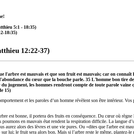
he!
thieu 5:1 - 18:35)
:2-18:35)
tthieu 12:22-37)
 que l'arbre est mauvais et que son fruit est mauvais; car on connaît
 l'abondance du cœur que la bouche parle. 35 L'homme bon tire de
 du jugement, les hommes rendront compte de toute parole vaine qu'i
de 15)
omportement et les paroles d’un homme révèlent son être intérieur. Vos p
 l’arbre est bonne, il portera des fruits en conséquence. Du cœur où règne
s poumons en mauvais état rendent la respiration difficile. La langue d
us aurez alors des lèvres et une vie pures. Ou «dites que l'arbre est ma
 lui; le fruit sera alors bon. Mais si l’arbre reste le même, plantez-le n