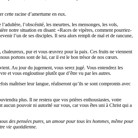
her cette racine d’amertume en eux.
l’adultère, l’obscénité, les meurtres, les mensonges, les vols,
ière notre situation en disant: «Races de vipères, comment pourriez-
nir l’un de ses disciples. Il sera alors rempli de mal et de rancune,
u, chaleureux, pur et vous œuvrez pour la paix. Ces fruits ne viennent
ous portons sont de lui, car il est le bon trésor de nos cœurs.
vient. Au jour du jugement, vous serez jugé. Vous entendrez les
re et vous engloutisse plutôt que d’être vu par les autres.
fois maîtriser leur langue, réaliseront qu’ils se sont compromis avec
viendra plus. Il ne restera que vos prières enthousiastes, votre
t aucun pouvoir ni autorité sur vous, car vous êtes uni à Christ qui a
ne-nous des pensées pures, un amour pour tous les hommes, même pour
tre vie quotidienne.