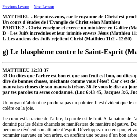
Previous Lesson
--
Next Lesson
MATTHIEU - Repentez-vous, car le royaume de Christ est proc
Un cours d'études de l’Evangile de Christ selon Matthieu
PARTIE 2 - Christ enseigne et exerce un ministere en Galilee (Mat
D - Les Juifs incredules et leur inimitie envers Jésus (Matthieu 11
1. Les anciens des Juifs rejettent Christ (Matthieu 11:2 - 12:50)
g) Le blasphème contre le Saint-Esprit (Ma
MATTHIEU 12:33-37
33 Ou dites que l'arbre est bon et que son fruit est bon, ou dites
dire de bonnes choses, méchants comme vous l'êtes? Car c'est de
mauvaises choses de son mauvais trésor. 36 Je vous le dis: au jour
par tes paroles tu seras condamné. (Luc 6:43-45, Jacques 3:6, Ju
Un noyau d’abricot ne produira pas un palmier. Il est évident que le c
colère ou la joie.
Le cœur est la racine de l’arbre, la parole est le fruit. Si la nature de
dominé par les désirs charnels se manifestera de manière négative. De
personne révèlent son attitude d’esprit. Développez un cœur pur, et vo
pommier sauvage en bon arbre, en greffant une pousse d’un bon arbre sur