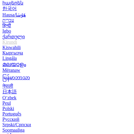
հայերեն
한국어
Hausa/هَوُسَا
עברית
हिन्दी
Igbo
ქართული
Kirundi
Kiswahili
Кыргызча
Lingála
മലയാളം
Mëranaw
မြန်မာဘာသာ
नेपाली
日本語
O‘zbek
Peul
Polski
Português
Русский
Srpski/Српски
Soomaaliga