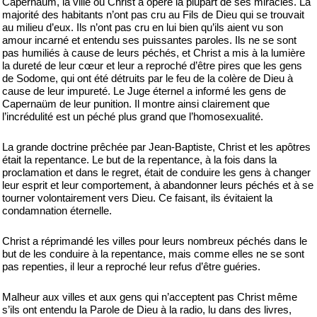
Capernaüm, la ville où Christ a opéré la plupart de ses miracles. La
majorité des habitants n’ont pas cru au Fils de Dieu qui se trouvait
au milieu d’eux. Ils n’ont pas cru en lui bien qu’ils aient vu son
amour incarné et entendu ses puissantes paroles. Ils ne se sont
pas humiliés à cause de leurs péchés, et Christ a mis à la lumière
la dureté de leur cœur et leur a reproché d’être pires que les gens
de Sodome, qui ont été détruits par le feu de la colère de Dieu à
cause de leur impureté. Le Juge éternel a informé les gens de
Capernaüm de leur punition. Il montre ainsi clairement que
l’incrédulité est un péché plus grand que l’homosexualité.
La grande doctrine prêchée par Jean-Baptiste, Christ et les apôtres
était la repentance. Le but de la repentance, à la fois dans la
proclamation et dans le regret, était de conduire les gens à changer
leur esprit et leur comportement, à abandonner leurs péchés et à se
tourner volontairement vers Dieu. Ce faisant, ils évitaient la
condamnation éternelle.
Christ a réprimandé les villes pour leurs nombreux péchés dans le
but de les conduire à la repentance, mais comme elles ne se sont
pas repenties, il leur a reproché leur refus d’être guéries.
Malheur aux villes et aux gens qui n’acceptent pas Christ même
s’ils ont entendu la Parole de Dieu à la radio, lu dans des livres,