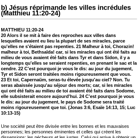
b) Jésus réprimande les villes incrédules
(Matthieu 11:20-24)
MATTHIEU 11:20-24
20 Alors il se mit à faire des reproches aux villes dans
lesquelles avaient eu lieu la plupart de ses miracles, parce
qu'elles ne s'étaient pas repenties. 21 Malheur à toi, Chorazin!
malheur à toi, Bethsaïda! car, si les miracles qui ont été faits au
milieu de vous avaient été faits dans Tyr et dans Sidon, il y a
longtemps qu'elles se seraient repenties, en prenant le sac et la
cendre. 22 C'est pourquoi je vous le dis: au jour du jugement,
Tyr et Sidon seront traitées moins rigoureusement que vous.
23 Et toi, Capernaüm, seras-tu élevée jusqu'au ciel? Non. Tu
seras abaissée jusqu'au séjour des morts; car, si les miracles
qui ont été faits au milieu de toi avaient été faits dans Sodome,
elle subsisterait encore aujourd'hui. 24 C'est pourquoi je vous
le dis: au jour du jugement, le pays de Sodome sera traité
moins rigoureusement que toi. (Jonas 3:6, Esaïe 14:13, 15; Luc
10:13-15)
Une société peut être divisée entre les bonnes et les mauvaises
personnes; les personnes éminentes et celles qui créent les
dissensions; les pécheurs et les justes. Celui qui arrive à obtenir un