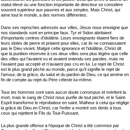
statut élevé ou une fonction importante de directeur se considère
souvent supérieur aux pauvres et aux simples. Mais Christ, qui
aime tout le monde, a des normes différentes.
Dans ses reproches adressés aux villes, Jésus nous enseigne que
nos standards sont en principe faux. Tyr et Sidon abritaient
d’importants centres d’idolâtrie. Leurs enseignants étaient fiers de
leurs idoles de pierre et priaient pour elles, car ils ne connaissaient
pas le Dieu vivant. Malgré cette ignorance et l’idolâtrie, Christ dit
que la punition réservée à ces deux villes sera plus légère que celle
des villes qui l’avaient vu et avaient entendu ses paroles, mais ne
l’avaient pas accepté et n’avaient pas cru en lui. Le rejet de Christ
est le plus grand péché au monde, parce qu’il signifie le rejet de
l’amour, de la grâce, du salut et du pardon de Dieu, ce qui amène en
fin de compte au rejet du Père céleste lui-même.
Tous les hommes sont sans aucun doute corrompus et méritent la
mort, mais le sang de Christ nous purifie de tout péché, et le Saint-
Esprit transforme le réprobateur en saint. Malheur à celui qui néglige
la grâce de Dieu en Christ, car l’enfer a montré ses dents à tous
ceux qui rejettent le Fils du Tout-Puissant.
La plus grande offense à l’époque de Christ a été commise par