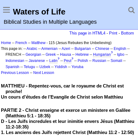
Waters of Life
Biblical Studies in Multiple Languages
This page in HTML4
-
Print
-
Bottom
Home
--
French
--
Matthew
- 115 (Jesus Rebukes the Unbelieving)
This page in: --
Arabic
--
Armenian
--
Azeri
--
Bulgarian
--
Chinese
--
English
--
?
FRENCH --
Georgian
--
Greek
--
Hausa
--
Hebrew
--
Hungarian
--
Igbo
--
?
?
Indonesian
--
Javanese
--
Latin
--
Peul
--
Polish
--
Russian
--
Somali
--
Spanish
--
Telugu
--
Uzbek
--
Yiddish
--
Yoruba
Previous Lesson
--
Next Lesson
MATTHIEU - Repentez-vous, car le royaume de Christ est
proche!
Un cours d'études de l’Evangile de Christ selon Matthieu
PARTIE 2 - Christ enseigne et exerce un ministere en Galilee
(Matthieu 5:1 - 18:35)
D - Les Juifs incredules et leur inimitie envers Jésus (Matthieu
11:2-18:35)
1. Les anciens des Juifs rejettent Christ (Matthieu 11:2 - 12:50)