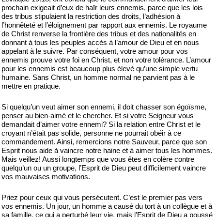
prochain exigeait d’eux de haïr leurs ennemis, parce que les lois
des tribus stipulaient la restriction des droits, l’adhésion à
l’honnêteté et l’éloignement par rapport aux ennemis. Le royaume
de Christ renverse la frontière des tribus et des nationalités en
donnant à tous les peuples accès à l’amour de Dieu et en nous
appelant à le suivre. Par conséquent, votre amour pour vos
ennemis prouve votre foi en Christ, et non votre tolérance. L’amour
pour les ennemis est beaucoup plus élevé qu’une simple vertu
humaine. Sans Christ, un homme normal ne parvient pas à le
mettre en pratique.
Si quelqu’un veut aimer son ennemi, il doit chasser son égoïsme,
penser au bien-aimé et le chercher. Et si votre Seigneur vous
demandait d’aimer votre ennemi? Si la relation entre Christ et le
croyant n’était pas solide, personne ne pourrait obéir à ce
commandement. Ainsi, remercions notre Sauveur, parce que son
Esprit nous aide à vaincre notre haine et à aimer tous les hommes.
Mais veillez! Aussi longtemps que vous êtes en colère contre
quelqu’un ou un groupe, l’Esprit de Dieu peut difficilement vaincre
vos mauvaises motivations.
Priez pour ceux qui vous persécutent. C’est le premier pas vers
vos ennemis. Un jour, un homme a causé du tort à un collègue et à
sa famille, ce qui a perturbé leur vie, mais l’Esprit de Dieu a poussé