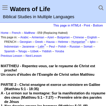
Waters of Life
Biblical Studies in Multiple Languages
This page in HTML4
-
Print
-
Bottom
Home
--
French
--
Matthew
- 059 (Replacing Hatred)
This page in: --
Arabic
--
Armenian
--
Azeri
--
Bulgarian
--
Chinese
--
English
--
?
FRENCH --
Georgian
--
Greek
--
Hausa
--
Hebrew
--
Hungarian
--
Igbo
--
?
Indonesian
--
Javanese
--
Latin
--
Peul
--
Polish
--
Russian
--
Somali
--
Spanish
--
Telugu
--
Uzbek
--
Yiddish
--
Yoruba
Previous Lesson
--
Next Lesson
MATTHIEU - Repentez-vous, car le royaume de Christ est
proche!
Un cours d'études de l’Evangile de Christ selon Matthieu
PARTIE 2 - Christ enseigne et exerce un ministere en Galilee
(Matthieu 5:1 - 18:35)
A - Le ermon sur la montagne: Sur la manifestation du royaume
des cieux (Matthieu 5:1 - 7:27) -- Première série des paroles
de Jésus
1. Nos devoirs envers les hommes (Matthieu 5:21-48)