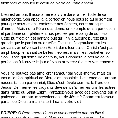
triompher et adoucir le cœur de pierre de votre ennemi.
Dieu est amour. Il nous amène à vivre dans la plénitude de sa
miséricorde. Son appel à la perfection nous pousse au brisement
pour que nous osions confesser nos échecs, notre manque
d’amour. Mais notre Père nous donne un exemple de sa perfection
et pardonne complètement nos péchés par le sang de son Fils.
Cette purification est parfaite puisqu’il n’y a aucune pureté plus
grande que le pardon du crucifié. Dieu justifie gratuitement les
croyants en déversant son Esprit dans leur cœur. Christ n’est pas
un philosophe faisant de belles théories, mais il est parfait en soi.
Son Esprit, qui demeure en vous, vous donnera la preuve de la
perfection à l’œuvre le jour où vous arriverez à aimer vos ennemis.
Vous ne pouvez pas améliorer l’amour par vous-même, mais en
tant qu’enfant spirituel de Dieu, c’est possible. L’essence de l’amour
nécessitant un partenariat, Dieu s’est révélé comme le Père de
Jésus. De même, les croyants devraient s’aimer les uns les autres
dans l’unité du Saint-Esprit. Partagez-vous avec des croyants sur la
patience et l’amour impressionnants de Jésus? Comment l’amour
parfait de Dieu se manifeste-t-il dans votre vie?
PRIERE:
Ô Père, merci de nous avoir appelés par ton Fils à
devenir parfaits comme toi. Mais nous sommes souvent des