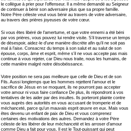
le collègue à prier pour l’offenseur. Il a même demandé au Seigneur
de continuer à bénir son adversaire plus que sa propre famille.
Notre Père céleste veut vous bénir au travers de votre adversaire,
au travers des prières joyeuses de votre cœur.
Si vous êtes libéré de l’amertume, et que votre ennemi a été béni
par vos prières, vous pouvez lui rendre visite. S’il traverse un temps
de désespoir, aidez-le d’une manière discrète afin qu’il ne soit pas
mal à l’aise. Consacrez du temps à son salut et au salut de son
épouse, corps, âme et esprit, même s’il ne vous accepte pas mais
continue à vous rejeter, car Dieu nous traite, nous les humains, de
cette manière malgré notre désobéissance.
Votre position ne sera pas meilleure que celle de Dieu et de son
Fils. Aussi longtemps que les hommes rejettent l’amour et le
sacrifice de Jésus en se moquant, ils ne pourront pas accepter
votre amour ni vous faire confiance De plus, ils répondront à vos
tentatives de les aider par des insultes. Ils porteront plainte contre
vous auprès des autorités en vous accusant de tromperie et de
méchanceté, parce qu’un mauvais esprit œuvre en eux. Mais vous
êtes devenu un enfant de paix de Dieu et vous comprenez
certaines des motivations des autres. Demandez à votre Père
céleste de les libérer de leur méchanceté et les arroser d’amour
comme Dieu a fait pour vous. Il est le Tout-puissant qui peut