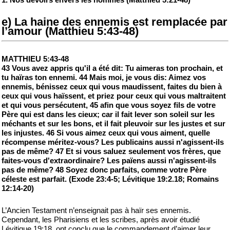
e) La haine des ennemis est remplacée par
l’amour (Matthieu 5:43-48)
MATTHIEU 5:43-48
43 Vous avez appris qu'il a été dit: Tu aimeras ton prochain, et
tu haïras ton ennemi. 44 Mais moi, je vous dis: Aimez vos
ennemis, bénissez ceux qui vous maudissent, faites du bien à
ceux qui vous haïssent, et priez pour ceux qui vous maltraitent
et qui vous persécutent, 45 afin que vous soyez fils de votre
Père qui est dans les cieux; car il fait lever son soleil sur les
méchants et sur les bons, et il fait pleuvoir sur les justes et sur
les injustes. 46 Si vous aimez ceux qui vous aiment, quelle
récompense méritez-vous? Les publicains aussi n'agissent-ils
pas de même? 47 Et si vous saluez seulement vos frères, que
faites-vous d'extraordinaire? Les païens aussi n'agissent-ils
pas de même? 48 Soyez donc parfaits, comme votre Père
céleste est parfait. (Exode 23:4-5; Lévitique 19:2.18; Romains
12:14-20)
L’Ancien Testament n’enseignait pas à haïr ses ennemis.
Cependant, les Pharisiens et les scribes, après avoir étudié
Lévitique 19:18, ont conclu que le commandement d’aimer leur