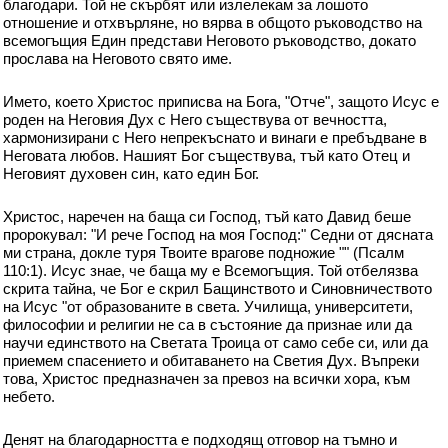
благодари. Той не скърбят или излелекам за лошото
отношение и отхвърляне, но вярва в общото ръководство на
всемогъщия Един представи Неговото ръководство, докато
прослава на Неговото свято име.
Името, което Христос приписва на Бога, "Отче", защото Исус е
роден на Неговия Дух с Него съществува от вечността,
хармонизирани с Него непрекъснато и винаги е пребъдване в
Неговата любов. Нашият Бог съществува, тъй като Отец и
Неговият духовен син, като един Бог.
Христос, наречен на баща си Господ, тъй като Давид беше
пророкувал: "И рече Господ на моя Господ:" Седни от дясната
ми страна, докле туря Твоите врагове подножие "" (Псалм
110:1). Исус знае, че баща му е Всемогъщия. Той отбелязва
скрита тайна, че Бог е скрил Бащинството и Синовничеството
на Исус "от образованите в света. Училища, университети,
философии и религии не са в състояние да признае или да
научи единството на Светата Троица от само себе си, или да
приемем спасението и обитаването на Светия Дух. Въпреки
това, Христос предназначен за превоз на всички хора, към
небето.
Денят на благодарността е подходящ отговор на тъмно и