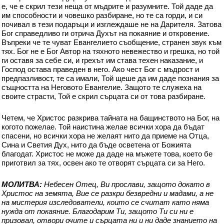
е, че е скрил тези неща от мъдрите и разумните. Той даде да
им способности и човешко разбиране, но те са горди, и си
почивал в тези подаръци и изглеждаше не на Дарителя. Затова
Бог справедливо ги отрича Духът на покаяние и откровение.
Въпреки че те чуват Евангелието съобщение, странен звук към
тях. Бог не е Бог Автор на тяхното невежество и грешка, но той
ги оставя за себе си, и грехът им става техен наказание, и
Господ остава праведен в него. Ако чест Бог с мъдрост и
предпазливост, те са имали, Той щеше да им даде познания за
същността на Неговото Евангелие. Защото те служеха на
своите страсти, Той е скрил сърцата си от това разбиране.
Четем, че Христос разкрива тайната на бащинството на Бог, на
когото пожелае. Той наистина желае всички хора да бъдат
спасени, но всички хора не желаят нито да приеме на Отца,
Сина и Светия Дух, нито да бъде осветена от Божията
благодат. Христос не може да даде на мъжете това, което бе
приготвил за тях, освен ако те отворят сърцата си за Него.
МОЛИТВА:
Небесен Отец, Ви прослави, защото докато в
Христос на земята, Вие се разкри безвредни и мадами, а не
на мистерия изследователи, които се считат като няма
нужда от покаяние. Благодарим Ти, защото Ти си ни е
призовал, отвори очите и сърцата ни и ни даде знанието на