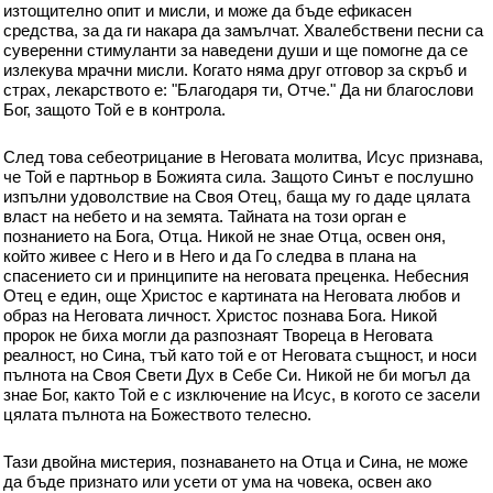
изтощително опит и мисли, и може да бъде ефикасен
средства, за да ги накара да замълчат. Хвалебствени песни са
суверенни стимуланти за наведени души и ще помогне да се
излекува мрачни мисли. Когато няма друг отговор за скръб и
страх, лекарството е: "Благодаря ти, Отче." Да ни благослови
Бог, защото Той е в контрола.
След това себеотрицание в Неговата молитва, Исус признава,
че Той е партньор в Божията сила. Защото Синът е послушно
изпълни удоволствие на Своя Отец, баща му го даде цялата
власт на небето и на земята. Тайната на този орган е
познанието на Бога, Отца. Никой не знае Отца, освен оня,
който живее с Него и в Него и да Го следва в плана на
спасението си и принципите на неговата преценка. Небесния
Отец е един, още Христос е картината на Неговата любов и
образ на Неговата личност. Христос познава Бога. Никой
пророк не биха могли да разпознаят Твореца в Неговата
реалност, но Сина, тъй като той е от Неговата същност, и носи
пълнота на Своя Свети Дух в Себе Си. Никой не би могъл да
знае Бог, както Той е с изключение на Исус, в когото се засели
цялата пълнота на Божеството телесно.
Тази двойна мистерия, познаването на Отца и Сина, не може
да бъде признато или усети от ума на човека, освен ако