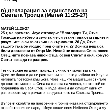
в) Декларация за единството на
Светата Троица (Матей 11:25-27)
МАТЕЙ 11:25-27
25 т, че времето, Исус отговори: "Благодаря Ти, Отче,
Господи на небето и земята, че си утаил това от мъдрите и
разумните, а си го открил на кърмачета. 26 Да, Отче,
защото така бе угодно пред очите ти. 27 Всички неща са
били доставени от Отца Ми. Никой не познава Сина, освен
Отец, нито познава някой Отца, освен Синът и оня, комуто
Синът иска да го разкрие.
Тези стихове ни дават поглед в уникален молитвата на
Христос баща и да ни разкрие вътрешните дълбини на Исус и
неговата повторна към Бога. Чрез нашите медитации стигаме
до святото място на Сина на живота на човека, когато той се
подчинява на Своя Отец, и къде можем да слушат един от
разговорите му в рамките на единството на Светата Троица.
Въпреки скръбта на презрение и горчивината на отхвърлянето
от собствения си народ, Исус хвали своя Небесен Отец и му