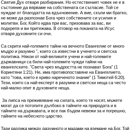
Святия Дух отваря разбирания. Но естественият човек не е в
състояние да вярваме на собствената си съгласие. Той се
нуждае от благодатта на вдъхновение. А вие, скъпи ми братко,
не може да разпознае Бога чрез собствените си усилия и
молитви. Бог, Който идва при вас, призовава за вас, ви
подкрепя и ви притежава. В отговор на поканата на Исус
отваря духовните си очи.
Са скрити най-големите тайни на вечното Евангелие от много
мъдро и разумно ", които са известни в ученето и светска
политика. Някои от най-великите учени и най-големите
държавници са били най-големите чужди тайни на
евангелските. "Света чрез мъдростта не познават Бога" (1
Коринтяни 1:21). Не, има противопоставяне на Евангелието,
като "това, което е криво нареченото знание" (1 Тимотей 6:20).
Тези, които са най-експерт в разумни и светски неща са често
най-малко опит в духовните неща.
За липса на преживяване на силата, която те носят, мъжете
могат да се потопите дълбоко в тайните на природата и в
тайните на държавата, и все пак бъдем невежи за и погрешно,
тайните на небесното царство.
Тази разлика между разумното и мадами на вземане на Бог. Той