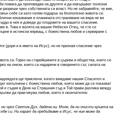
Ви помага да проповядва на другите и да извършват полезни
 разреши чрез собствената си власт. Но не забравяйте, че вие,
извън себе си като голям подарък за безполезно живота си.
блични изказвания и планината отстраняване на вяра не ви
твърдо в нея и доведе до плодовете на вашето спасение.
ве в. Това е волята на вашия Небесен Отец, че сте се
евърне в истински вярващ, с божествена любов и сервиране с
е (дори и в името на Исус), но не призная спасение чрез
ивота си. Горко на старейшините в църкви и общества, които се
рко на онези, които са надарени в говоренето със силата на
и надеждата ще приключи, когато виждаме нашия Спасител и
дат изпълнени с божествена любов, която може да се показват
Той е съдия в Деня на Страшния съд и Той прави разлика между
одължи да практикува любов, което е окончателно
и чрез Светия Дух, дадена ни. Моля, да ни очисти кръвта на
е си. Ни карат да пребъдваме в Исус, че ние може да