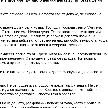
, и в твое име там много велики дела? 23 Но тогава ще им
 сте свързали с Него. Неговата смърт докаже, че силата на
 време други религиозни, "Господи, Господи", нито "Учителю,
т Отец и ние сме Негови деца. Те поставят своите въпроси и
 в Негова служба. Те влизат дълбоко в добрата новина на
 нечестиви действия от страна на нашата собствена сила, но да
Неговата църква като активни и смирени членове.
осемдесет процента от изреченията му са били преувеличени, но
и преувеличени. Съкрушен вярващ се зарадва. Той попитал
исмо и право в цялото му същество.
 го с покаяние и да го помоля да се излекува и да ви освети,
. Не се гордеем, за гордост е грехът на Сатаната. Не се
и да се вселява във вас. Христос е единственият, който е в
телство за доставка и спести тези в робство.
 на бъдещето, разкривайки повече от това, което е обявена
е опитвайте да освободи нашето общество от глад и