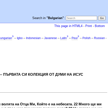
Search in
"Bulgarian"
:
This page in HTML4
-
Print
-
Bottom
?
?
?
ungarian
--
Igbo
--
Indonesian
--
Javanese
--
Latin
--
Peul
--
Polish
--
Russian
-
7) -- ПЪРВАТА СИ КОЛЕКЦИЯ ОТ ДУМИ НА ИСУС
 волята на Отца Ми, Който е на небесата. 22 Много ще ми