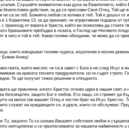
 усилия. Слушайте внимателно към духа на Евангелието, който 
и благословен действия, за да се прослави Своя Отец, Той ще ви
и не са за теб. Божията любов се излива в теб. Той е дошъл от 
в 1 Коринтяни 13, за да признаят, че атрактивния подарък от пу
 с произход от вярата в Христа, който ви позволява да стоите 
ато браншовите пребъдва в лозата, и Господ ще Неговите плодо
т в него и той в теб. Какво голямо обещание, че може да се пр
ци, които извършват големи чудеса, изцеления и изгони демонит
т Божия Агнец!
ствата, които мислят, че са в завет с Бога и не след Исус в ж
змиване на краката техните придружители, но ги съдят строго. Го
бедни. Те ще получат тежко решение в отвъдното.
рата ще приключи, когато Христос отново идва в нашия свят, 
а безсмъртен, защото Бог е любов. Ето защо, се стремят да бъ
 дете на милостив вашият Отец и честен брат на Исус Христос. 
оито служат на нуждаещите се, и други, които се обслужват. Пр
а.
 Ти, защото Ти си излива Вашият собствен любов в сърцата н
то нетърпение и се притеснявате за нашата надменност и себ