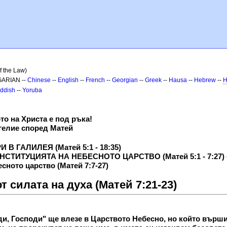
f the Law)
GARIAN --
Chinese
--
English
--
French
--
Georgian
--
Greek
--
Hausa
--
Hebrew
--
H
iddish
--
Yoruba
то на Христа е под ръка!
гелие според Матей
В ГАЛИЛЕЯ (Матей 5:1 - 18:35)
 КОНСТИТУЦИЯТА НА НЕБЕСНОТО ЦАРСТВО (Матей 5:1 - 7:2
есното царство (Матей 7:7-27)
т силата на духа (Матей 7:21-23)
оди, Господи" ще влезе в Царството Небесно, но който върши