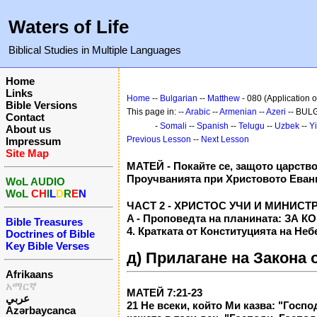
Waters of Life
Biblical Studies in Multiple Languages
Home
Links
Home
--
Bulgarian
--
Matthew
- 080 (Application o
Bible Versions
This page in: --
Arabic
--
Armenian
--
Azeri
-- BUL
Contact
-
Somali
--
Spanish
--
Telugu
--
Uzbek
--
Y
About us
Previous Lesson
--
Next Lesson
Impressum
Site Map
МАТЕЙ - Покайте се, защото царство
Проучванията при Христовото Еван
WoL AUDIO
WoL
CH
I
L
D
R
E
N
ЧАСТ 2 - ХРИСТОС УЧИ И МИНИСТРИ 
A - Проповедта на планината: ЗА
Bible Treasures
4. Кратката от Конституцията на Неб
Doctrines of Bible
Key Bible Verses
д) Прилагане на Закона о
Afrikaans
አማርኛ
МАТЕЙ 7:21-23
عربي
21 Не всеки, който Ми казва: "Госп
Azərbaycanca