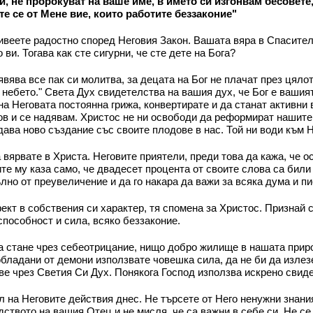
и, не пророкуват на ваше име, в името си изгонвам бесовете
те се от Мене вие, които работите беззаконие"
ивеете радостно според Неговия Закон. Вашата вяра в Спасителя
ви. Тогава как сте сигурни, че сте дете на Бога?
ява все пак си молитва, за децата на Бог не плачат през цялото
в небето." Света Дух свидетелства на вашия дух, че Бог е вашия
на Неговата постоянна грижа, конвертирате и да станат активни
ов и се надявам. Христос не ни освободи да реформират нашите
дава ново създание със своите плодове в нас. Той ни води към 
 вярвате в Христа. Неговите приятели, преди това да кажа, че 
те му каза само, че двадесет процента от своите слова са бил
ълно от преувеличение и да го накара да важи за всяка дума и п
кт в собствения си характер, тя спомена за Христос. Признай си
способност и сила, всяко беззаконие.
стане чрез себеотрицание, нищо добро жилище в нашата природа
бладани от демони използвате човешка сила, да не би да излезе 
ве чрез Светия Си Дух. Понякога Господ използва искрено свиде
л на Неговите действия днес. Не търсете от Него ненужни знания
дството на вашия Отец и не мисля, че са важни в себе си. Не с