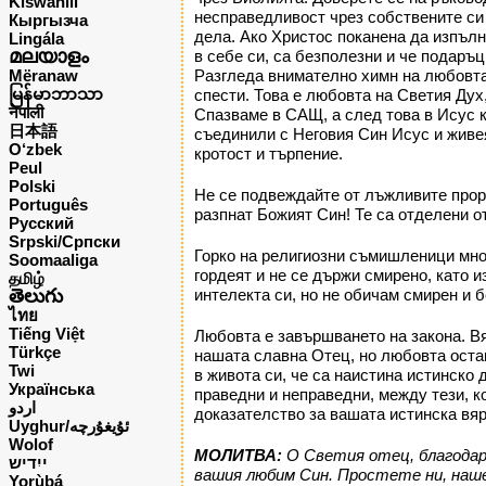
Kiswahili
несправедливост чрез собствените си
Кыргызча
дела. Ако Христос поканена да изпълн
Lingála
മലയാളം
в себе си, са безполезни и че подаръц
Mëranaw
Разгледа внимателно химн на любовта 
မြန်မာဘာသာ
спести. Това е любовта на Светия Дух,
नेपाली
Спазваме в САЩ, а след това в Исус к
日本語
съединили с Неговия Син Исус и живея
O‘zbek
кротост и търпение.
Peul
Polski
Не се подвеждайте от лъжливите проро
Português
разпнат Божият Син! Те са отделени о
Русский
Srpski/Српски
Горко на религиозни съмишленици множе
Soomaaliga
гордеят и не се държи смирено, като и
தமிழ்
తెలుగు
интелекта си, но не обичам смирен и 
ไทย
Tiếng Việt
Любовта е завършването на закона. Вя
Türkçe
нашата славна Отец, но любовта остав
Twi
в живота си, че са наистина истинско
Українська
праведни и неправедни, между тези, к
اردو
доказателство за вашата истинска вяр
Uyghur/ئۇيغۇرچه
Wolof
МОЛИТВА:
O Светия отец, благодаря
ייִדיש
вашия любим Син. Простете ни, наше
Yorùbá