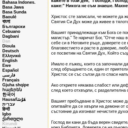
кажете в този ден, "Господи, Господ
Bahasa Indones.
каже:" Никога не съм знаеше. Махне
Basa Jawa
Basa Sunda
Христос сте записали, че можете да ж
Baoulé
বাংলা
Святия Си Дух може да живее в тялото 
Български
Cebuano
Вашият принадлежащи към Бога се появ
Dagbani
магистър." Те наричат Бог, "Отче наш 
Dan
себе си в Неговите ръце, доверете се 
Dioula
благовестието и расте в доверие, люб
Deutsch
се посветим на Святия Дух, Който съз
Ελληνικά
English
Имало е лъжец, които са започнали да
Ewe
след обръщането си, един от приятели
Español
Христос се със сълзи да го спаси нап
فارسی
Français
Gjuha shqipe
Ако откриете някаква слабост или дефе
հայերեն
след което отхвърли, с разделителна 
한국어
Hausa/هَوُسَا
Вашият пребъдване в Христос може да 
עברית
опитвайте да се хвърли на демони от о
हिन्दी
състояние да изгонват нечистите духо
Igbo
ქართული
Господ ви кани да бъда верен свидете
Kirundi
чрез Библията. Доверете се на ръково