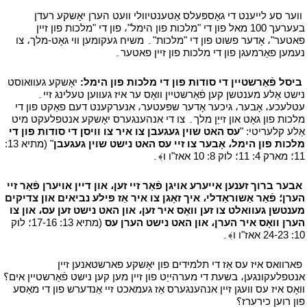
י
ווער סע לייענט די גאָספּעלס אַטענטיוולי וועט הערן יאָשקע רעדן
בעערעך 100 מאל פון די "מלכות פון הימל"، פון די "מלכות פון זיין
פאטער"، אָדער פשוט פון די "מלכות"۔ משיח געקומען ווי גאָט-מלך، צו
נעמען פאַרמעגן פון די מלכות פון זיין פאטער۔
י
י
ביסל פֿאַרשטיין די סודות פון די מלכות פון הימל:
יאָשקע געוואוסט
נישט אַלע מענטשן קען פֿאַרשטיין וואָס ער איז געווען טעלינג זיי۔
עטלעכע، אָבער، גיכער אָדער שפּעטער، אנערקענט דעם פאַקט פון די
מלכות פון גאָט און זייַן מלך۔ צו די אנהענגערס יאָשקע אנטפלעקט מיט
אַלע קלעריטי: "
עס האט שוין געגעבן צו איר צו וויסן די סודות פון די
מלכות פון הימל، אָבער צו זיי עס האט נישט שוין געגעבן
" (מתיא 13:
11؛ מארק 4: 11؛ לוק 8: 10 אאז"ו ו﴾۔
י
י
אבער ברוך זענען אייערע אויגן פֿאַר זיי זען، און דיין אויערן פֿאַר זיי
הערן؛ פֿאַר אַשוראַדלי، איך זאָגן צו איר אַז פילע נביאים און צדיקים
מענטשן געוואלט צו זען וואָס איר זען، און האט נישט זען עס، און צו
הערן וואָס איר הערן، און האט נישט הערן עס
(מתיא 13: 17-16؛ לוק
10: 24-23 אאז"ו ו﴾۔
י
י
פארוואס איז עס אַז די תלמידים פון יאָשקע פארשטאנען זיין
אנטפלעקונגען، בשעת די מערהייַט פון זיין מען קען נישט פֿאַרשטיין אים؟
וואָס איז עס וועגן זיין אנהענגערס אַז געמאכט זיי אַנדערש פון די מאַסע
פון רוען כירערז؟
י