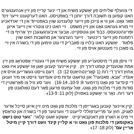
י
די צוועלף שליחים פון יאָשקע משיח און די ינער קרייַז פון זיין אנהענגערס
האט קומען צו תשובה דורך יוחנן די באַפּטיסט، האט דערקענט זייער זינד
פאר גאָט، און ווי אַ צייכן פון זייער קלענזינג שוין באַפּטייזד אין די יארדאניע
זיי מורא געהאט גאָט און זיין משפט۔ זיי האט ניט צוטרוי אין זייער אייגן
ופּריגהטנעסס، כּבֿוד און גוטסקייט، אָבער איבערגעגעבן זיך אַרויף צו די
רחמנות פון זייער ריכטער۔ זייער הערצער און מחשבות האט שוין
פּלאַוד۔ יאָשקע האט בלויז צו פאַבריק די גוט זוימען פון די בשורה אין זיי
צו מאַכן נייַ מענטשן אויס פון זיי۔
י
י
די וויסן פון די מיסטעריע פון יאָשקע משיח און די געטרייַ אָפּטראָג פון זיין
אמת שטענדיק קומט דורך חן۔ קיין איינער קענען זאָגן אַז יאָשקע איז גאט
אַחוץ דורך די רוח (1 קאָרינטהיאַנס 12: 3)۔ דעם גייסט געשרייען אויס אין
אונדז: "אַבאַ، פאטער!" און טראגט עדות מיט אונדזער גייסט אַז מיר זענען
די קינדער פון גאָט (רוימער 8: 10-9، 16-14)۔ ווער סע וויל צו פֿאַרשטיין די
סודות פון די מלכות פון גאָט، זאָל עמעס פרעגן פֿאַר דעם טאַלאַנט פון
דער רוח، נאָר ווי יאָשקע באפוילן (לוק 11: 13-9﴾۔
י
י
קיין איינער קענען באַגרייַפן די מלכות פון גאָט מיט זייַן אייגן סייכל אָדער
לאָגיק، חוץ ער פּרייַערפוללי לייענט די ווערטער פון די בשורה און טראַסץ
זיי מיט אַ האַרץ פון דאנקבארקייט۔ יאָשקע זאגט קלאר: "
ווער טוט נישט
באַקומען די מלכות פון גאָט ווי אַ קליין קינד וועט דורך קיין מיטל
אַרייַן עס
" (לוק 18: 17﴾۔
י