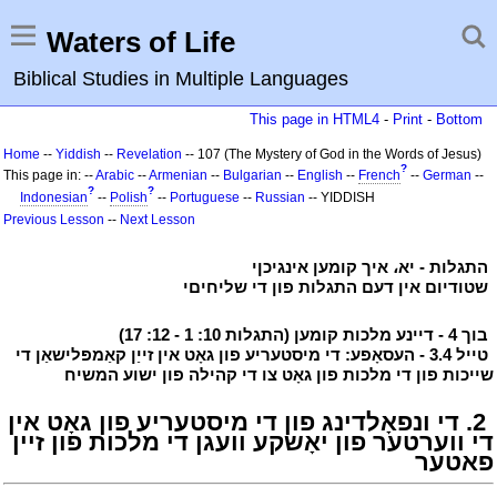
Waters of Life
Biblical Studies in Multiple Languages
This page in HTML4
-
Print
-
Bottom
Home
--
Yiddish
--
Revelation
-- 107 (The Mystery of God in the Words of Jesus)
?
This page in: --
Arabic
--
Armenian
--
Bulgarian
--
English
--
French
--
German
--
?
?
Indonesian
--
Polish
--
Portuguese
--
Russian
-- YIDDISH
Previous Lesson
--
Next Lesson
י
התגלות - יא، איך קומען אינגיכןי
י
י
שטודיום אין דעם התגלות פון די שליחיםי
י
י
בוך 4 - דיינע מלכות קומען (התגלות 10: 1 - 12: 17)
י
י
טייל 3.4 - העסאָפע: די מיסטעריע פון גאָט אין זייַן קאַמפּלישאַן די
שייכות פון די מלכות פון גאָט צו די קהילה פון ישוע המשיח
י
י
2. די ונפאָלדינג פון די מיסטעריע פון גאָט אין
די ווערטער פון יאָשקע וועגן די מלכות פון זיין
פאטער
י