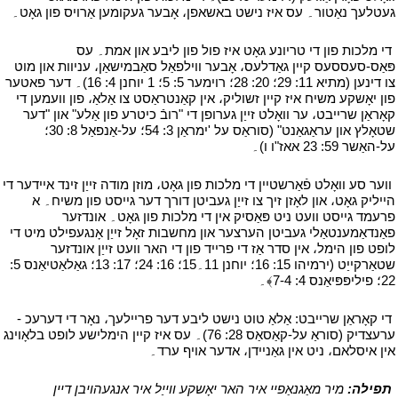
געטלעך נאַטור۔ עס איז נישט באשאפן، אָבער געקומען אַרויס פון גאָט۔
י
י
די מלכות פון די טריונע גאָט איז פול פון ליבע און אמת۔ עס
פּאַס-סעססעס קיין גאַדלעס، אָבער ווילפאַל סאַבמישאַן، עניוות און מוט
צו דינען (מתיא 11: 29؛ 20: 28؛ רוימער 5: 5؛ 1 יוחנן 4: 16)۔ דער פאטער
פון יאָשקע משיח איז קיין זשוליק، אין קאַנטראַסט צו אַלאַ، פון וועמען די
קאָראַן שרייבט، ער וואָלט זייַן גערופן די "רובֿ כיטרע פון אַלע" און "דער
שטאָלץ און עראַגאַנט" (סוראַס על 'ימראַן 3: 54؛ על-אַנפאַל 8: 30؛
על-האַשר 59: 23 אאז"ו ו)۔
י
י
ווער סע וואָלט פֿאַרשטיין די מלכות פון גאָט، מוזן מודה זייַן זינד איידער די
הייליק גאָט، און לאָזן זיך צו זייַן געביטן דורך דער גייסט פון משיח۔ א
פרעמד גייסט וועט ניט פּאַסיק אין די מלכות פון גאָט۔ אונדזער
פאַנדאַמענטאַלי געביטן הערצער און מחשבות זאָל זייַן אָנגעפילט מיט די
לופט פון הימל، אין סדר אַז די פרייד פון די האר וועט זייַן אונדזער
שטאַרקייַט (ירמיהו 15: 16؛ יוחנן 11۔15؛ 16: 24؛ 17: 13؛ גאַלאַטיאַנס 5:
22؛ פיליפּפּיאַנס 4: 7-4﴾۔
י
י
די קאָראַן שרייבט: אַלאַ טוט נישט ליבע דער פריילעך، נאָר די דערעכ -
ערעצדיק (סוראַ על-קאַסאַס 28: 76)۔ עס איז קיין הימלישע לופט בלאָוינג
אין איסלאם، ניט אין גאַניידן، אדער אויף ערד۔
י
י
תפילה:
מיר מאַגנאַפיי איר האר יאָשקע ווייַל איר אנגעהויבן דיין