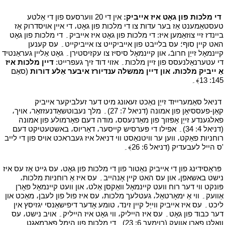
י
די מלכות פון גאָט איז אייביק:
אין די 20 ווערסעס פון די אַלטע
טעסטאַמענט אַז בער עדות צו די מלכות פון גאָט، די איין אויסדרוק אַז
ביינדז זיי צוזאַמען איז: די מלכות פון גאָט איז אייביק۔ די מלכות פון גאָט
האט קיין סוף؛ עס בלייבט פון אייביקייט צו אייביקייט۔ עס קענען
קיינמאָל זייַן חרובֿ، און קיינמאָל סיסיז צו עקזיסטירן۔ גאָט אַליין געראַנטיד
די עטערנאַלנעסס פון זיין מלכות۔ אזוי דוד זיך געפרייט:
דיין מלכות איז
אַ ייביק מלכות، און דיין ממשלה ענדיורז איבער אַלע דורות
(סאַם
145: 13﴾۔
י
י
דניאל סאַמערייזד זייַן נאַכט זעאונג מיט דער זעלביקער אייביק
קאַן-פעססיאָן פון אמונה (דניאל 7: 27)۔ מלך נעבוטשאַדנעזזאַר، אויך،
פאלגענדע זייַן אָפּזוך פון מאַדנעסס، מודה דעם פאָרמולע פון אמונה
(דניאל 4: 34)۔ אפילו די פּערסיש קייסער، דאַריוס، באשטעטיקט דעם
רוחניות פאַקט، ווען ער וויטנאַסט ווי דניאל איז געבראכט אויס פון די לייב
'ס הייל לעבעדיק (דניאל 6: 26﴾۔
י
י
פּראַסידינג פון די אייביק נאַטור פון די מלכות פון גאָט، עס גייט אַז עס איז
נישט באשאפן، און עס האט קיין אָנהייב۔ עס איז אַ רוחניות מלכות،
פּונקט ווי דער רוח וועט קיינמאָל וואַקסן אַלט، און וועט קיינמאָל פאָרן
אַוועק۔ ווי אַ ימאָרטאַל، געטלעך מלכות، עס איז פול פון לעבן، מאַכט און
ליכט۔ עס איז אייביק ווייַל קיין זינד، טומע אָדער דיפישאַנסי יגזיסץ אין
דער כבוד פון גאָט۔ עס איז הייליק، ווי גאָט איז הייליק۔ אויב נישט، עס
וואָלט פאָרן אַוועק (רוימער 6: 23)۔ די מלכות פון הימל פארמאגט