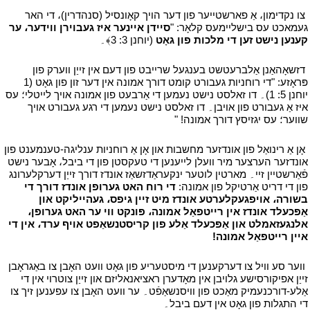
י
צו נקדימון، אַ פארשטייער פון דער הויך קאָונסיל (סנהדרין)، די האר
געמאכט עס בישליימעס קלאָר: "
סיידן איינער איז געבוירן ווידער، ער
קענען נישט זען די מלכות פון גאָט
(יוחנן 3: 3﴾۔
י
י
דזשאָהאַנן אַלברעטשט בענגעל שרייבט פון דעם אין זייַן ווערק פון
פּראָזע: "די רוחניות געבורט קומט דורך אמונה אין דער זון פון גאָט (1
יוחנן 5: 1)۔ דו זאלסט נישט נעמען די אַרבעט פון אמונה אויך לייטלי؛ עס
איז אַ געבורט פון אויבן۔ דו זאלסט נישט נעמען די רגע געבורט אויך
שווער؛ עס יגזיסץ דורך אמונה! "
י
י
אָן אַ רינואַל פון אונדזער מחשבות און אָן אַ רוחניות ענליגה-טענמענט פון
אונדזער הערצער מיר וועלן לייענען די טעקסטן פון די ביבל، אָבער נישט
פֿאַרשטיין זיי۔ מארטין לוטער ינקעראַדזשאַז אונדז דורך זייַן דערקלערונג
פון די דריט אַרטיקל פון אמונה:
די רוח האט גערופן אונדז דורך די
בשורה، אויפגעקלערטע אונדז מיט זיין גיפס، געהייליקט און
אַפּכעלד אונדז אין רייטפאַל אמונה، פּונקט ווי ער האט גערופן،
אלנגעזאמלט און אַפּכעלד אַלע פון קריסטנשאַפט אויף ערד، אין די
איין רייטפאַל אמונה!
י
י
ווער סע וויל צו דערקענען די מיסטעריע פון גאָט וועט האָבן צו באַגראָבן
זייַן אפיקורסישע גלויבן אין מאָדערן ראציאנאליזם און זייַן צוטרוי אין די
אַלע-דורכנעמיק מאַכט פון וויסנשאַפֿט۔ ער וועט האָבן צו עפענען זיך צו
די התגלות פון גאָט אין דעם ביבל۔
י