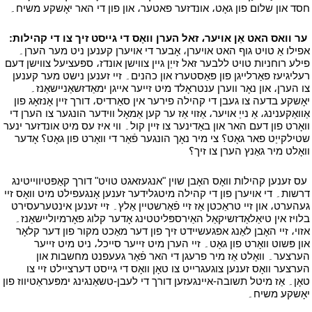
חסד און שלום פון גאָט، אונדזער פאטער، און פון די האר יאָשקע משיח۔
י
י
ער וואס האט אַן אויער، זאל הערן וואָס די גייסט זיך צו די קהילות:
אפילו אַ טויט גוף האט אויערן، אָבער די אויערן קענען ניט מער הערן۔
פילע רוחניות טויט ללבער זאל זייַן גיין צווישן אונדז، ספּעציעל צווישן דעם
רעליגיעז פאַרלייגן פון פּאַסטערז און כהנים۔ זיי זענען נישט מער קענען
צו הערן، און נאָר ווערן ענטראָלד מיט זייער אייגן ימאַדזשאַניישאַנז۔
יאָשקע בדעה צו געבן די קהילה פירער אין סאַרדיס، דורך זיין אָנזאָג פון
אַוואַקענינג، אַ נייַ אויער، אַזוי אַז ער קען אַמאָל ווידער הונגער צו הערן די
וואָרט פון דעם האר און באַדינער צו זיין קול۔ ווי איז עס מיט אונדזער ינער
שטילקייַט פאר גאָט؟ צי מיר נאָך הונגער פֿאַר די וואָרט פון גאָט؟ אָדער
וואָלט מיר גאַנץ הערן צו זיך؟
י
י
עס זענען קהילות וואָס האָבן שוין "אנגעזאגט טויט" דורך קאַפּטיווייטינג
דרשות۔ די אויערן פון די קהילה מיטגלידער זענען אָנגעפילט מיט וואָס זיי
געהערט، און זיי טראַכטן אַז זיי פֿאַרשטיין אַלץ۔ זיי זענען אינטערעסירט
בלויז אין טיאַלאַדזשיקאַל האַירספּליטטינג אָדער קלוג פאָרמיוליישאַנז۔
אזוי، זיי האָבן לאַנג אפגעשיידט זיך פון דער מאַכט מקור פון דער קלאָר
און פּשוט וואָרט פון גאָט۔ זיי הערן מיט זייער סייכל، ניט מיט זייער
הערצער۔ וואָלט אַז מיר פרעגן די האר פֿאַר געעפנט מחשבות און
הערצער וואָס זענען צוגעגרייט צו טאָן וואָס די גייסט דערציילט זיי צו
טאָן۔ אַז מיטל תשובה-איינגעזען דורך די לעבן-טשאַנגינג ימפּעראַטיווז פון
יאָשקע משיח۔
י