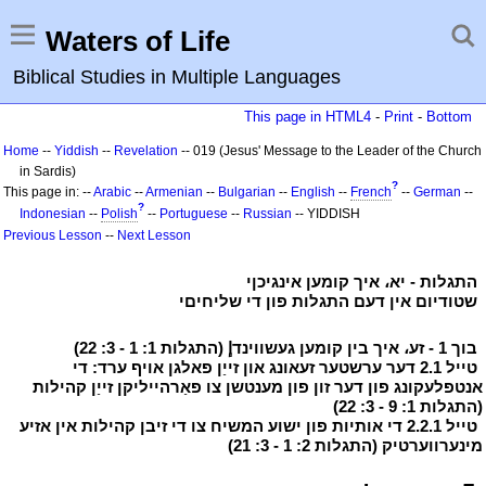
Waters of Life
Biblical Studies in Multiple Languages
This page in HTML4
-
Print
-
Bottom
Home
--
Yiddish
--
Revelation
-- 019 (Jesus' Message to the Leader of the Church
in Sardis)
?
This page in: --
Arabic
--
Armenian
--
Bulgarian
--
English
--
French
--
German
--
?
Indonesian
--
Polish
--
Portuguese
--
Russian
-- YIDDISH
Previous Lesson
--
Next Lesson
י
התגלות - יא، איך קומען אינגיכןי
י
י
שטודיום אין דעם התגלות פון די שליחיםי
י
י
בוך 1 - זע، איך בין קומען געשווינדإ (התגלות 1: 1 - 3: 22)
י
י
טייל 2.1 דער ערשטער זעאונג און זייַן פאלגן אויף ערד: די
אנטפלעקונג פון דער זון פון מענטשן צו פאַרהייליקן זייַן קהילות
(התגלות 1: 9 - 3: 22)
י
י
טייל 2.2.1 די אותיות פון ישוע המשיח צו די זיבן קהילות אין אזיע
מינערווערטיק (התגלות 2: 1 - 3: 21)
י