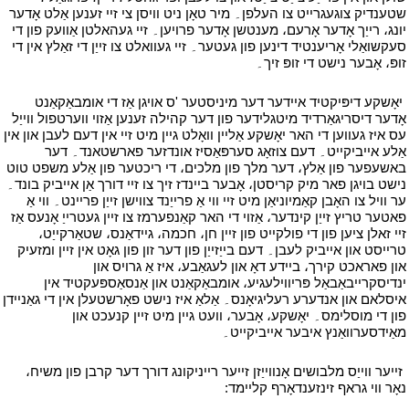
שטענדיק צוגעגרייט צו העלפן۔ מיר טאָן ניט וויסן צי זיי זענען אַלט אָדער
יונג، רייַך אָדער אָרעם، מענטשן אָדער פרויען۔ זיי געהאלטן אַוועק פון די
סעקשואַלי אָריענטיד דינען פון געטער۔ זיי געוואלט צו זייַן די זאַלץ אין די
זופּ، אָבער נישט די זופּ זיך۔
י
י
יאָשקע דיפּיקטיד איידער דער מיניסטער 'ס אויגן אַז די אומבאַקאַנט
אָדער דיסריגאַרדיד מיטגלידער פון דער קהילה זענען אַזוי ווערטפול ווייַל
עס איז געווען די האר יאָשקע אַליין וואָלט גיין מיט זיי אין דעם לעבן און אין
אַלע אייביקייט۔ דעם צוזאָג סערפּאַסיז אונדזער פארשטאנד۔ דער
באשעפער פון אַלץ، דער מלך פון מלכים، די ריכטער פון אַלע משפט טוט
נישט בויגן פאר מיק קריסטן، אָבער ביינדז זיך צו זיי דורך אַן אייביק בונד۔
ער וויל צו האָבן קאַמיוניאַן מיט זיי ווי אַ פרייַנד צווישן זייַן פריינט۔ ווי אַ
פאטער טריץ זייַן קינדער، אַזוי די האר קאַנפערמז צו זיין געטרייַ אָנעס אַז
זיי זאלן ציען פון די פולקייט פון זיין חן، חכמה، גיידאַנס، שטאַרקייַט،
טרייסט און אייביק לעבן۔ דעם בייַזייַן פון דער זון פון גאָט אין זיין ומזעיק
און פאראכט קירך، ביידע דאָ און לעגאַבע، איז אַ גרויס און
ינדיסקרייבאַבאַל פּריווילעגיע، אומבאַקאַנט און אַנסאַספּעקטיד אין
איסלאם און אנדערע רעליגיאָנס۔ אַלאַ איז נישט פאָרשטעלן אין די גאַניידן
פון די מוסלימס۔ יאָשקע، אָבער، וועט גיין מיט זיין קנעכט און
מאַידסערוואַנץ איבער אייביקייט۔
י
י
זייער ווייַס מלבושים אָנווייַזן זייער רייניקונג דורך דער קרבן פון משיח،
נאָר ווי גראף זינזענדאָרף קליימד:
י