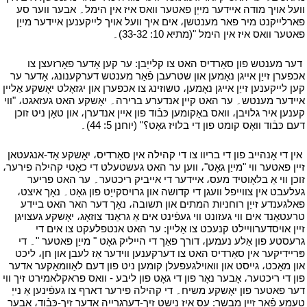
וועל אויך מודה איידער מייַן פאטער וואס איז אין הימל۔ אבער ווער סע
פארלייקנט מיר פאר מענטשן، אים איך וועל אויך לייקענען איידער מייַן
פאטער וואס איז אין הימל "(מתיא 10: 33-32)۔
י
י
דער מענטש פון סאַרדיס האט צו קלייַבן: ער קען אָדער פאָרזעצן צו
אכפערן זייַן אייגן נאָמען און שטרעבן פֿאַר מענטש דערקענונג، אָדער ער
קען לייקענען זייַן אייגן נאָמען، טשוזינג צו אכפערן און יגזאָלט יאָשקע אַליין
איידער מענטש۔ ער האט קיין אנדערע ברירה۔ יאָשקע האט געזאגט، "ווי
קענען איר גלויבן، וואס באַקומען כּבֿוד פון איין אנדערן، און טאָן ניט זוכן
דעם כּבֿוד וואָס קומט פון די בלויז גאָט؟" (יוחנן 5: 44)۔
י
י
אין די אָנהייב פון די בריוו צו די קהילה אין סאַרדיס، יאָשקע אַד-אנגעטאן
זיין פאטער ווי "מייַן גאָט"، ווען ער האט געשטעלט די כאָטי קהילה פירער،
זוכן ווי אַ בלאָוטיד מעס، איידער די אייביק ריכטער۔ ער האט פריער
געלעבט אין צווייפל וועגן די קדושה און גרויסקייַט פון גאָט۔ נאָך איצט،
פאלגענדע זייַן רוחניות המתים און תשובה، נאָך דער האר האט ביידע
טרעטאַנד אים ווי געזונט ווי געפֿינט אים אַ גראַנד צוזאָג، יאָשקע געצויגן
זיין אויסדערוויילט קנעכט צו אַליין: ער האט אנטפלעקט צו אים די
גרעסטע פון אַלע נעמען، דורך פאַך די הייליק גאָט " מייַן פאטער "۔ די
פּריידיקער אין סאַרדיס האט צו דערקענען ווידער אַז לעבן און חן، ליכט
און מאַכט، גייסט און וואוילגעפעלן קומען ניט פון דעם לאַוומאַקער אדער
פון די ריכטער، אָבער נאָר פון די גאָט פון ליבע - וואס פראקלאמירט זיך ווי
דער פאטער פון יאָשקע משיח۔ די קהילה פירער דארף צו געפֿינען אַ נייַ
טעמע פֿאַר זייַן מבשר: עס איז נישט זיך-דערגרייה אָדער זיך-כּבֿוד، אָבער