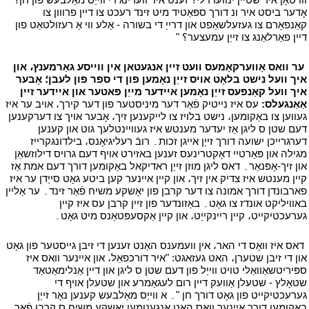
אָדער ביסט איר ונ דורך ספּאַטיד מיט זינד רעכט צו דיין פרווון צו
קאַנפאָרם צו געזעלשאַפט און דרייַ די בשורה - אַלע ווי אַ רעזולטאַט פון
דיין פאַרלאַנג צו זייַן עמעצער؟ "
י
י
ער וואס אָווערקאָמעס וועט זיין אנגעטאן אין ווייסע גאַרמענץ، און
איך וועל נישט בלאָט אויס זייַן נאָמען פון די ספר פון לעבן؛ אָבער
איך וועל קאַנפעס זייַן נאָמען איידער מייַן פאטער און איידער זיין
אַאַנגעלס:
עס איז נייטיק פֿאַר דער מיניסטער פון דער קירך، אויב ער איז
געווען צו באַקומען، נישט בלויז צו לייקענען זיך، אָבער אויך צו דערקענען
דעם שטן ס ליגן אַז יעדער מענטש איז געוויינטלעך גוט און קענען
דערגרייכן ישועה דורך זייַן אייגן זכות۔ רובֿ רעליגיאָנס، בילדונגקרייז
מגילה און פּאַרטיי דאָקטרינעס זענען באזירט אויף דעם גרויס דילוזשאַן
און זיך-אָפּנאַר۔ דאס ליגן מוזן זייַן ראדיקאל באַקומען דורך דעם אמת אַז
קיין מענטש איז צדיק אין זיך، און קיין איינער קען ביטע גאָט סייַדן ער איז
פארבונדן דורך אמונה צו דער קרבן פון יאָשקע משיח פֿאַר זינד۔ ער אַליין
באוויליקט אונדז צו גאָט۔ באַזונדער פון זיין קרבן עס איז קיין
גערעכטיקייט، קיין ריינקייַט، און קיין אַקסעפּטאַנס מיט גאָט۔
י
י
דאס איז וואָס די האר، אין וועמענס האַנט זענען די זיבן גייסטער פון גאָט
און די זיבן שטערן، האט געזאגט: "איר דורכפאַל، און איינער וואס איז
ספּיריטשאַוואַלי טויט ווייַל פון דעם שטן ס ליגן און דיין אַנלימאַטאַד
שטאָלץ - שטעלן אַוועק דיין רום לעגאַמרע און שטעלן אויף די
גערעכטיקייט פון גאָט דורך חן "۔ א ווייַס מאַלבעש קענען נאָר זייַן
באקומען דורך איינער וואס האט אנגענומען יאָשקע משיח ס קרבן פֿאַר