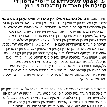
י
5. יאָשקע 'מעסעדזש צו די פירער פון די
קהילה אין סאַרדיס (התגלות 3: 6-1)
י
י
איר האָבן אַ ביסל נאַמעס אפילו אין סאַרדיס וואס האָבן נישט טמא
זייער גאַרמענץ؛
און זיי וועלן גיין מיט מיר אין ווייסע، פֿאַר זיי זענען זוכה:
אין אַדרעסינג די קהילה פירער אין סאַרדיס، יאָשקע מאכט דערמאָנען פון
דעם קליין נומער פון געטרייַ געגלויבט אין זייַן קירך ، יענע וואס האט
קיינמאָל געווען פיל באמערקט דורך די רעזידאַנץ פון סאַרדיס۔ דאך،
זייער נעמען זענען געשריבן אין הימל۔ יאָשקע בעקיוון געשלאגן אין די
קהילה פירער ס פֿריִערדיקע לעבן פון זיך-ליבע און זיך-סענטערעדנעסס،
וואס האט אַקטאַד צו זען אַז זייַן נאָמען איז געווען געלויבט און געשריבן
אומעטום۔ יאָשקע דערציילט אים אַז (באַזונדער פון קיין פון זייַן טאן) עס
זענען געווען נאָך עטלעכע ינגקאַנספּיקוואַס קריסטן אין זייַן קירך، וואס
מתפלל، ליב געהאט، געדינט און וואָר-שיפּט۔ זיי האט ניט، מיט
עלאַקוואַנט ווערטער، פּושט זיך צו די פאָר פון דער קירך، אָבער האט
געארבעט אין קווייאַטנאַס۔ די נעמען די קהילה פירער זאָל לערנען דורך
האַרץ۔ ער זאָל באַזוכן זיי און לערנען פון זיי، פֿאַר זיי זענען די רובֿ וויכטיק
מענטשן אין זייַן קירך۔
י
י
די שטיל מיטגלידער געגאנגען פּרייַערפוללי און קערפאַלי אין די צווישן פון
די פּאַלוטאַד העללעניק קולטור פון אזיע מיינער۔ ווייל שוין גערייניקט פון
אַלע זייער זינד דורך די בלוט פון יאָשקע משיח، זיי געוואלט צו לעבן לויט
צו זייער גואל ס קולטור، צו אַרבעטן שווער אין שטוב، אין אַרבעט، אין
שולן און אין פרייַע צייַט צייַט، און צו לעבן ופּריגהטלי، ריין، פרוגאַלי،