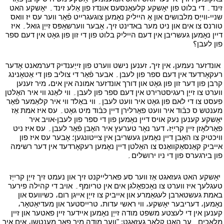
זינד۔ די בלוט פון יאָשקע קלעאַנסעס אונדז פון אַלע זינד۔ יאָשקע האט
שניי-ווייַס מלבושים און אַ הייליק נאָמען צוגעגרייט פֿאַר ווער עס יז וואס
טורנס צו אים און ניט מער באדינט זיך، אָבער ווערשאַפּס זייַן גואל۔ איז
דיין נאָמען געשריבן אין דעם הייליק בלוט פון די זון פון גאָט אין דעם ספר
פון לעבן؟
י
י
אונדזער נעמען، אין זיך، זענען נישט ווערט פון זייַענדיק דערמאנט אָדער
רעקאָרדעד אין דעם ספר פון לעבן۔ אבער פֿאַר די צוליב פון די אַטאָנינג
קרבן פון דער זון פון גאָט און דורך אונדזער אמונה אין אים، מיר זענען
ווערט צו זייַן רעגיסטרירט אין דעם ספר פון לעבן۔ ווי לאַנג ווי איר האַלטן
פעסט צו די לאם פון גאָט איר וועט לעבן۔ ווי באַלד ווי איר קלאַמער פֿאַר
מענטש ס כּבֿוד איר וועט פאַרלירן דיין כּבֿוד מיט גאָט۔ עס איז אמת אַז
יאָשקע קענען נעק אויס דיין נאָמען פון די ספר פון לעבן-אויב איר
פאַרלאָזן זיין קרייַז، דער נאָר טערעץ איר האָבן פֿאַר לעבן۔ עס איז ניט
וויכטיק צו האָבן דיין נאָמען געשריבן אין צייטונגען؛ אָבער עס איז פון
אייביק קאַנסאַקוואַנס צו האַלטן דיין נאָמען רעקאָרדעד אין דער רשימה
פון בירגערס פון די ניו ירושלים۔
י
י
יאָשקע האט געזאגט אַז ווער סע פארלייקנט זיך און נעמט זיך זייַן קרייַז
טעגלעך איז ווערט צו נאָכפאָלגן אים אין טריומף۔ אויב די קהילה פירער
באמת געשטארבן לעגאַמרע און אייביק צו זייַן אייגן רום، כשיוועס און
נאָמען، דעריבער יאָשקע، ווי ראשי עדות، טרייסטער און מעדיאַטאָר،
קענען אין די לעצטע משפט מודה זייַן נאָמען איידער זיין פאטער און זיין
מלאכים۔ ער האט קלאר געזאגט: "ווער מודה מיר פאר מענטשן، אים איך