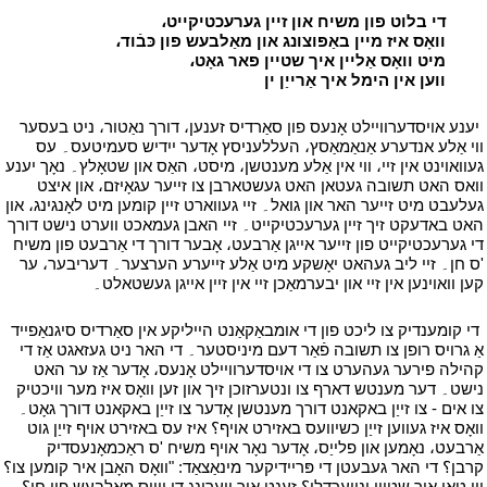
י
די בלוט פון משיח און זיין גערעכטיקייט،
י
י
וואָס איז מיין באַפּוצונג און מאַלבעש פון כּבֿוד،
י
י
מיט וואָס אַליין איך שטיין פאר גאָט،
י
י
ווען אין הימל איך אַרייַן ין
י
י
יענע אויסדערוויילט אָנעס פון סאַרדיס זענען، דורך נאַטור، ניט בעסער
ווי אַלע אנדערע אַנאַמאַסץ، העללעניסץ אָדער ייִדיש סעמיטעס۔ עס
געוואוינט אין זיי، ווי אין אַלע מענטשן، מיסט، האַס און שטאָלץ۔ נאָך יענע
וואס האט תשובה געטאן האט געשטארבן צו זייער עגאָיזם، און איצט
געלעבט מיט זייער האר און גואל۔ זיי געווארט זיין קומען מיט לאָנגינג، און
האט באדעקט זיך זיין גערעכטיקייט۔ זיי האבן געמאכט ווערט נישט דורך
די גערעכטיקייט פון זייער אייגן אַרבעט، אָבער דורך די אַרבעט פון משיח
'ס חן۔ זיי ליב געהאט יאָשקע מיט אַלע זייערע הערצער۔ דעריבער، ער
קען וואוינען אין זיי און יבערמאַכן זיי אין זיין אייגן געשטאלט۔
י
י
די קומענדיק צו ליכט פון די אומבאַקאַנט הייליקע אין סאַרדיס סיגנאַפייד
אַ גרויס רופן צו תשובה פֿאַר דעם מיניסטער۔ די האר ניט געזאגט אַז די
קהילה פירער געהערט צו די אויסדערוויילט אָנעס، אָדער אַז ער האט
נישט۔ דער מענטש דארף צו ונטערזוכן זיך און זען וואָס איז מער וויכטיק
צו אים - צו זייַן באקאנט דורך מענטשן אָדער צו זייַן באקאנט דורך גאָט۔
וואָס איז געווען זייַן כשיוועס באזירט אויף؟ איז עס באזירט אויף זייַן גוט
אַרבעט، נאָמען און פלייַס، אָדער נאָר אויף משיח 'ס ראַכמאָנעסדיק
קרבן؟ די האר געבעטן די פּריידיקער מינאַצאַד: "וואָס האָבן איר קומען צו؟
ווו טאָן איר שטיין ינווערדלי؟ זענט איר ווערינג די ווייַס מאַלבעש פון חן؟