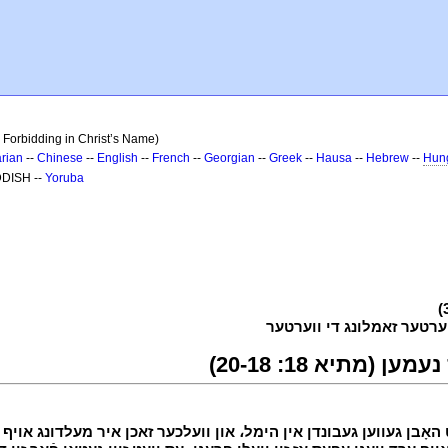
 Forbidding in Christ’s Name)
rian
--
Chinese
--
English
--
French
--
Georgian
--
Greek
--
Hausa
--
Hebrew
--
Hun
DDISH --
Yoruba
י
(מתיא 18: 20-18)
י