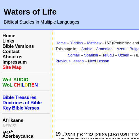
Waters of Life
Biblical Studies in Multiple Languages
Home
Links
Home
--
Yiddish
--
Matthew
- 167 (Prohibiting and
Bible Versions
This page in: --
Arabic
--
Armenian
--
Azeri
--
Bulga
Contact
Somali
--
Spanish
--
Telugu
--
Uzbek
-- YI
About us
Previous Lesson
--
Next Lesson
Impressum
Site Map
WoL AUDIO
WoL
CH
I
L
D
R
E
N
Bible Treasures
Doctrines of Bible
Key Bible Verses
Afrikaans
አማርኛ
عربي
18 רוב אַוואַדע איך זאָגן איר، וועלכער זאכן איר בינדן אויף ערד וועט האָבן געווען געבונדן אין הימל، און וועלכער זאכן איר מעלדונג אויף ערד וועט האָבן געווען פריי אין הימל۔ 19
Azərbaycanca