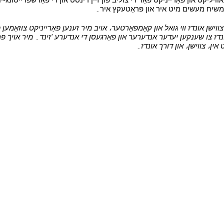
ון משיח מעשים מיט איר און פּראַטעקץ איר۔
י
ישן אונדז ווי גואל און קאָמפאָרטער، אויב מיר זענען פאַרייניקט צוזאַמען פֿא
ונדז צו שענקען יעדער אנדערער און פאַרגעסן די אנדערע 'זינד۔ מיר אויך פרעג
 אין، צווישן، און דורך אונדז۔
י