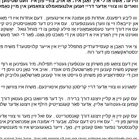
ווארים ווו צוויי אָדער דרייַ זענען אלנגעזאמלט צוזאַמען אין מיין נאָמע
י
ווו ליבע ריפּענס، אחדות פון אמונה איז איינגעזען۔ דעם אחדות איז די מאַ
און ינייבאַלז זיי צו ווערן געענטפערט۔ עס איז ניט דער סטאַטיסטיק ניט קיין בא
עס איז דורך זייער טעסטאַמאָוניז אַז פילע קומען צו די מוחל גואל۔ יאָשקע
וואוינט אין זיין האַרץ איז אַ דינסט אין די מאַכט פון גאָט، פֿאַר די האר מע
י
צי איר האָבן אַ קעסיידערדיק מתפלל קרייַז אין אייער קלויסטער؟ משיח פּערס
ינסטראַקשאַנז פון דער רוח۔
י
י
אין דעם צוזאָג פון משיחן צו ענטפֿערן געטרייַ תפילות، מיר געפינען אַ רוף צו
יאָשקע משיח קענען זיין פאָרשטעלן מיט אונדז۔ אויב איר טאָן ניט וויסן די 
זוכן די ינספּיראַציע פון ​​משיחן ס גייסט אַז איר קענען פאָרשלאָגן גלויביק 
י
ימאַגינע ווו צוויי אָדער דרייַ קריסטן טרעפן אינאיינעם، משיח איז צווישן ז
י
עס קען זיין אַ קליין זיצונג דורך ברירה۔ ויך דער פּריוואַט בוקן געטאן דורך
קומען צו-געטהער אַליין، אָדער פֿאַר קעגנצייַטיק הילף אין זיצונג אָדער ש
י
עס קען זיין אַ קליין זיצונג דורך קאַנסטריינט۔ עס זאל זיין מער ווי צוויי אָד
צווישן פון זיי۔" עס איז ניט דעם עולם، אָבער די אמונה און אָפנהאַרציק איבער
קלענסטער נומער וואס קענען זיין، נאָך، זייער באַגעגעניש איז ווי מענטשיש און בא
י
צי ניט פאַרגעסן אַז יאָשקע וועט זיין אין די צווישן פון איר، אויב איר זענען ב