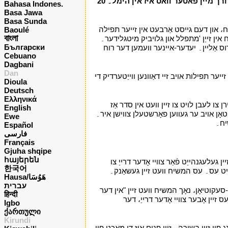
ווידער، אַשוראַדלי איך זאָגן איר، אַז אויב צוויי פון איר וועט שטימען אויף ערד וועגן עפּעס אַז זיי וועלן פרעגן، עס וועט זיין געטאן פֿאַר זיי דורך מיין פאטער וואס איז אין הימל۔ 20
Bahasa Indones.
Basa Jawa
Basa Sunda
ח، און דעם גייסט אַרבעט אין זייער תפילה
Baoulé
বাংলা
ח אין זייַן 'מתפלל און גלויביק מיטגלידער۔
Български
וס אַליין۔ יעדער-איינער וועמען דער רוח
Cebuano
Dagbani
Dan
ער תפילות אויב זיי דאַוונען ווייַטערדיק די
Dioula
Deutsch
Ελληνικά
 צו לעבן לויט צו זיין וועט אין סדר אַז
English
טאָן אויב ער געווען פאָרשטעלן צווישן איר۔
Ewe
שיח۔
י
Español
فارسی
Français
Gjuha shqipe
հայերեն
געלעגנהייַט פֿאַר צוויי אָדער דרייַ צו
한국어
 מיט עס۔ עס המשיח וועט זיין געשאַנק۔
י
Hausa/هَوُسَا
עברית
ר-סעקוטיאָן، נאָך המשיח וועט זיין "אין דער
हिन्दी
 זיין אָבער צוויי אָדער דרייַ، דער
Igbo
ქართული
Kirundi
ג פון זיין בשורה۔ זיין פנים איז די מאַכט פון