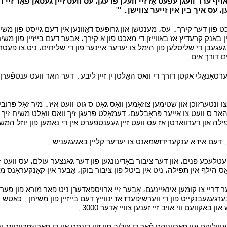
ן، עס איך בין אין זייער צווישן۔ "
'
י
כט פון דער קירך۔ עס، מענטשן און גרופּעס דאַוונען אין דעם גייסט פון משי
ַנק קרעדיץ אַז באַווייַזן די מאַכט פון אַ קירך، אָבער דעם בייַזייַן פון משי
 געגעבן די שליסלען פון הימל צו יעדער איינער פון די שליחים، ניט צו פעטר
שים דורך אים۔
י
אַנאַלי אקטן דורך די וואס האַלטן ין זיין ליבע۔ דער האר וועט ענטפֿערן זיי
 ונטערזוכן און שטימען צוזאַמען וואָס גאָט ס גוט וועט איז۔ מיר זאָל פּרובירן
האר ס וועט צו אייער פּראָבלעם، דעמאָלט פרעגן זיך וואָס וואָלט משיח זיך 
תפילה און דערוואַרטן אַז עס וועט זיין געענטפערט אין די נאָמען פון יוזל המ
יי۔ דעם איז אַ ענקערידזשמאַנט צו יעדער קליין באַגעגעניש۔
י
 עטלעכע פנים، און דער ציבור באַדינונגען פון דער גאנצער עולם، עס וועט זיין 
לאָס הילף אין תפילה، ניט אין ביטל פון ציבור בוקן، אָבער אין קאַנקעראַנס
ער דרייַ צו קומען אינאיינעם، אָבער זיי אַרויספאָדערן ניט פֿאַר מורא פון פּע
געגעבנקייט פון די ווערשיפּערז אַז ינווייץ דעם בייַזייַן פון משיחן۔ כאטש עס
ַקוועם ווי אויב זיי זענען צוויי אָדער 3000۔
י
אוויליקט און פאַרייניקט פֿאַר די צוליב פון זיין דינסט און די פאַרשפּרייטונג-ינ