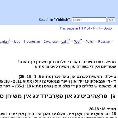
Search in
"Yiddish"
:
This page in HTML4
-
Print
-
Bottom
?
?
?
garian
--
Igbo
--
Indonesian
--
Javanese
--
Latin
--
Peul
--
Polish
--
Russian
--
י
מתיא - טוט תשובה، פֿאַר די מלכות פון משיחן זיך האנט!
י
י
שטודיום אין די בשורה פון משיח לויט צו מתיא
י
י
טייל 2 - המשיח לערנט און באדינער (מתיא 5: 1 - 18: 35)
י
י
ד - די אַנבאַליווינג יידן און זייער ענמאַטי צו יוזל (מתיא 11: 2 - 18: 35)
י
4. פּראַקטיש כללים פון די מלכות פון גאָט (מתיא 18: 35-1) -- דער פערטער זאמלונג די ווערטער
י
ג)
י
פּראָהיביטינג און פאָרבידדינג אין משיחן ס נעמען 
י
מתיא 18: 20-18
י
י