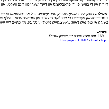
די רוח אין די צווישן פון די פּראָבלעמס און דיינדזשערז פון דעם וועלט۔ א
י
תפילה:
דאנק איר ראַכמאָנעסדיק האר יאָשקע، ווייַל איר צוגעזאגט צו זיין צוו
ריסטריינינג און פאָבידינג די זינד פֿאַר די צוליב פון אונדזער עדות۔ הילף א
בשורה אַז מיר זאלן דאַוונען אין צוטיילן מיט דיין ינטענץ، און מקיים דיין וועט
י
קשיא:
י
י
169.
ווען וועט משיח זיין צווישן אונדז؟
י
This page in HTML4
-
Print
-
Top