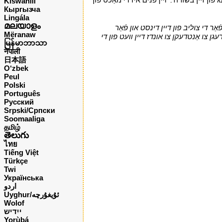
Kiswahili
Кыргызча
Lingála
മലയാളം
ַר די צוליב פון דיין דינסט און פֿאַר
Mëranaw
ן צו אַנטדעקן צו אונדז דיין וועט פון די
မြန်မာဘာသာ
नेपाली
日本語
O‘zbek
Peul
Polski
Português
Русский
Srpski/Српски
Soomaaliga
தமிழ்
తెలుగు
ไทย
Tiếng Việt
Türkçe
Twi
Українська
اردو
Uyghur/ئۇيغۇرچه
Wolof
ייִדיש
Yorùbá