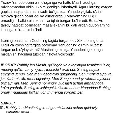
Yozuv Yahudo o'zini o'zi o'sganiga va hatto Masih xochga
mixlanmasdan oldin u ko'milganligini isbotlaydi. Agar ularning aytgan
gaplari haqiqatdan ham sodir bo'lganida, Yahudo yig'lab, o'zini
himoya qilgan bo'lar edi va askarlarga u Maryamning O'g'li
emasligini balki xoin ekanini aniqlab bergan bo'lar edi. Bu da'vo
tarixiy haqiqat bo'lmagan masal ekanini bu dalillardan guvohlarning
isbotiga ko'ra aniq bo'ladi.
Isoning onasi ham Xochning tagida turgan edi. Siz Isoning onasi
O'g'li va xoinning farqiga borolmay Yahudoning o'limini kuzatib
turgan deb o'ylaysizmi? Masihning o'rniga Yahudoning xochga
mixlanishi haqidagi tuzilgan hikoya yolg'ondir.
IBODAT:
Rabbiy Iso Masih, qo'lingda va oyog'ingda teshilgan izlar,
mening qo'lim va oyog'imni teshishi kerak edi. Sening buyuk
sevging uchun, Sen meni ozod qilib qutqarding. Sen mening ayib va
jazolarimni olib, meni oqlading. Men Senga qanday rahmat aytishni
bilmayman. Men Sening nomingni ulug'lash uchun amrlaringga
ko'ra yashab, Sening kelishingni kutishim uchun Muqaddas Ruhing
orqali muqaddas bo'lish uchun menga yordam ber.
SAVOL:
Rabbiy Iso Masihning xochga mixlanishi uchun qoidaviy
sabablar nima?