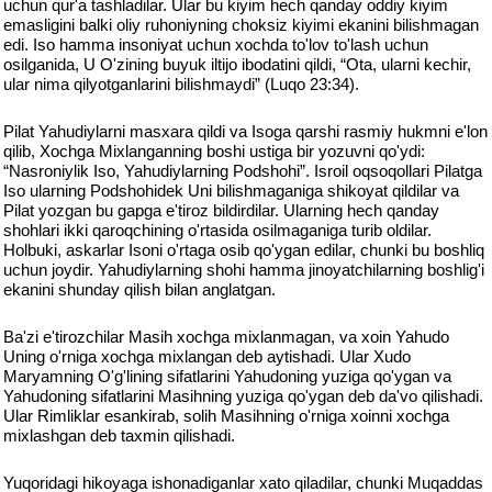
uchun qur'a tashladilar. Ular bu kiyim hech qanday oddiy kiyim
emasligini balki oliy ruhoniyning choksiz kiyimi ekanini bilishmagan
edi. Iso hamma insoniyat uchun xochda to'lov to'lash uchun
osilganida, U O'zining buyuk iltijo ibodatini qildi, “Ota, ularni kechir,
ular nima qilyotganlarini bilishmaydi” (Luqo 23:34).
Pilat Yahudiylarni masxara qildi va Isoga qarshi rasmiy hukmni e'lon
qilib, Xochga Mixlanganning boshi ustiga bir yozuvni qo'ydi:
“Nasroniylik Iso, Yahudiylarning Podshohi”. Isroil oqsoqollari Pilatga
Iso ularning Podshohidek Uni bilishmaganiga shikoyat qildilar va
Pilat yozgan bu gapga e'tiroz bildirdilar. Ularning hech qanday
shohlari ikki qaroqchining o'rtasida osilmaganiga turib oldilar.
Holbuki, askarlar Isoni o'rtaga osib qo'ygan edilar, chunki bu boshliq
uchun joydir. Yahudiylarning shohi hamma jinoyatchilarning boshlig'i
ekanini shunday qilish bilan anglatgan.
Ba'zi e'tirozchilar Masih xochga mixlanmagan, va xoin Yahudo
Uning o'rniga xochga mixlangan deb aytishadi. Ular Xudo
Maryamning O'g'lining sifatlarini Yahudoning yuziga qo'ygan va
Yahudoning sifatlarini Masihning yuziga qo'ygan deb da'vo qilishadi.
Ular Rimliklar esankirab, solih Masihning o'rniga xoinni xochga
mixlashgan deb taxmin qilishadi.
Yuqoridagi hikoyaga ishonadiganlar xato qiladilar, chunki Muqaddas