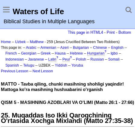
Waters of Life
Biblical Studies in Multiple Languages
This page in HTML4
-
Print
-
Bottom
Home
--
Uzbek
--
Matthew
- 259 (Jesus Crucified Between Two Robbers)
This page in: --
Arabic
--
Armenian
--
Azeri
--
Bulgarian
--
Chinese
--
English
--
?
French
--
Georgian
--
Greek
--
Hausa
--
Hebrew
--
Hungarian
--
Igbo
--
?
?
Indonesian
--
Javanese
--
Latin
--
Peul
--
Polish
--
Russian
--
Somali
--
Spanish
--
Telugu
-- UZBEK --
Yiddish
--
Yoruba
Previous Lesson
--
Next Lesson
MATTO - Tavba qiling, chunki masihning shohligi yaqindir!
Mattoga ko'ra masihning hushxabarini o'rganish
QISM 5 - MASIHNING AZOBLARI VA O'LIMI (Matto 26:1 - 27:66)
25. Muqaddas Iso Ikki Qaroqchining
O'rtasida Xochga Mixlandi (Matto 27:35-38)