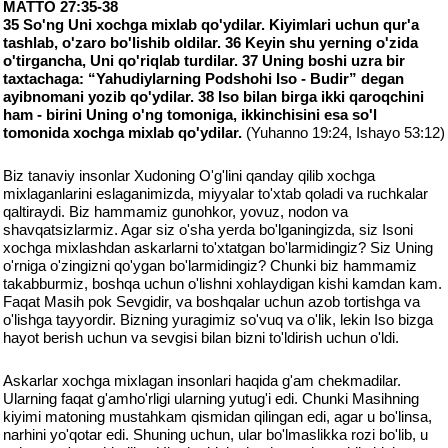
MATTO 27:35-38
35 So'ng Uni xochga mixlab qo'ydilar. Kiyimlari uchun qur'a
tashlab, o'zaro bo'lishib oldilar. 36 Keyin shu yerning o'zida
o'tirgancha, Uni qo'riqlab turdilar. 37 Uning boshi uzra bir
taxtachaga: “Yahudiylarning Podshohi Iso - Budir” degan
ayibnomani yozib qo'ydilar. 38 Iso bilan birga ikki qaroqchini
ham - birini Uning o'ng tomoniga, ikkinchisini esa so'l
tomonida xochga mixlab qo'ydilar.
(Yuhanno 19:24, Ishayo 53:12)
Biz tanaviy insonlar Xudoning O'g'lini qanday qilib xochga
mixlaganlarini eslaganimizda, miyyalar to'xtab qoladi va ruchkalar
qaltiraydi. Biz hammamiz gunohkor, yovuz, nodon va
shavqatsizlarmiz. Agar siz o'sha yerda bo'lganingizda, siz Isoni
xochga mixlashdan askarlarni to'xtatgan bo'larmidingiz? Siz Uning
o'rniga o'zingizni qo'ygan bo'larmidingiz? Chunki biz hammamiz
takabburmiz, boshqa uchun o'lishni xohlaydigan kishi kamdan kam.
Faqat Masih pok Sevgidir, va boshqalar uchun azob tortishga va
o'lishga tayyordir. Bizning yuragimiz so'vuq va o'lik, lekin Iso bizga
hayot berish uchun va sevgisi bilan bizni to'ldirish uchun o'ldi.
Askarlar xochga mixlagan insonlari haqida g'am chekmadilar.
Ularning faqat g'amho'rligi ularning yutug'i edi. Chunki Masihning
kiyimi matoning mustahkam qismidan qilingan edi, agar u bo'linsa,
narhini yo'qotar edi. Shuning uchun, ular bo'lmaslikka rozi bo'lib, u