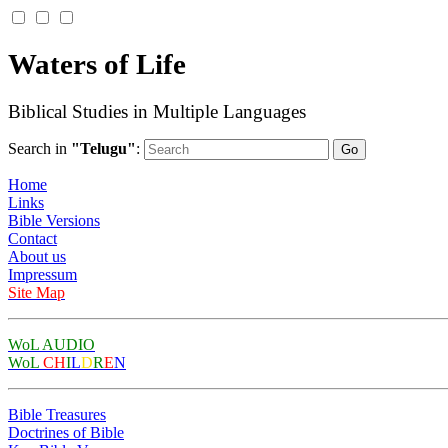
Waters of Life
Biblical Studies in Multiple Languages
Search in
"Telugu"
:
Home
Links
Bible Versions
Contact
About us
Impressum
Site Map
WoL AUDIO
WoL
CH
I
L
D
R
E
N
Bible Treasures
Doctrines of Bible