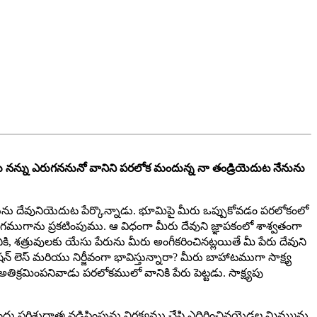
 నన్ను ఎరుగననునో వానిని పరలోక మందున్న నా తండ్రియెదుట నేనును
ను దేవునియెదుట పేర్కొన్నాడు. భూమిపై మీరు ఒప్పుకోవడం పరలోకంలో
రంగముగాను ప్రకటింపుము. ఆ విధంగా మీరు దేవుని జ్ఞాపకంలో శాశ్వతంగా
 శత్రువులకు యేసు పేరును మీరు అంగీకరించినట్లయితే మీ పేరు దేవుని
షన్ లెస్ మరియు నిర్జీవంగా భావిస్తున్నారా? మీరు బాహాటముగా సాక్ష్య
క్రమింపనివాడు పరలోకములో వానికి పేరు పెట్టడు. సాక్ష్యపు
యందు పరిశుద్ధాత్మ నడిపింపును నిర్లక్ష్యము చేసి ఎదిరించినయెడల మిమ్మును