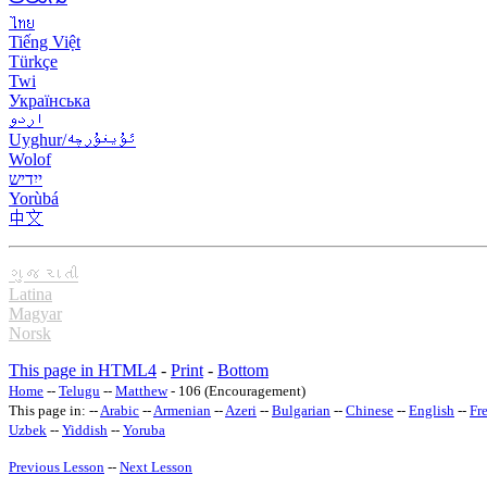
ไทย
Tiếng Việt
Türkçe
Twi
Українська
اردو
Uyghur/ئۇيغۇرچه
Wolof
ייִדיש
Yorùbá
中文
ગુજરાતી
Latina
Magyar
Norsk
This page in HTML4
-
Print
-
Bottom
Home
--
Telugu
--
Matthew
- 106 (Encouragement)
This page in: --
Arabic
--
Armenian
--
Azeri
--
Bulgarian
--
Chinese
--
English
--
Fr
Uzbek
--
Yiddish
--
Yoruba
Previous Lesson
--
Next Lesson