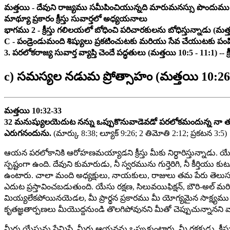
మత్తయి - దేవుని రాజ్యము సమీపించియున్నది మారుమనస్సు పొందుము
మాథ్యూ ప్రకారం క్రీస్తు సువార్తలో అధ్యయనాలు
భాగము 2 - క్రీస్తు గలిలయలో బోధించి పరిచారకులను బోధిస్తున్నాడు (మత్
C - పండ్రెండుమంది శిష్యులు ప్రకటించుటకు మరియు సేవ చేయుటకు పంపి
3. పరలోకరాజ్య సువార్త వ్యాప్తి చెందే పద్ధతులు (మత్తయి 10:5 - 11:1) -
c) సమస్యల నడుమ ప్రోత్సాహం (మత్తయి 10:26
మత్తయి 10:32-33
32 మనుష్యులయెదుట నన్ను ఒప్పుకొనువాడెవడో పరలోకమందున్న నా తండ
ఎరుగనందును.
(మార్కు 8:38; ల్యూక్ 9:26; 2 తిమోతి 2:12; ప్రకటన 3:5)
ఆయన పరలోకానికి ఆరోహణమయ్యాడని క్రీస్తు మీకు నిర్ధారిస్తున్నాడ
స్పష్టంగా ఉంది. దేవుని కుమారుడు, నీ స్వరమును గుర్తెరిగి, నీ కీర్
ఉంటారు. చాలా మంది అధ్యక్షులు, నాయకులు, రాజులు తమ పేరు తెలుసుకో
ఎదుట ప్రస్తావించబడుతుంది. యేసు రక్షణ, సిలువయిఫిక్షన్, బౌరి-అల్ మరియ
మియ్యలేకపోయినయెడల, మీ ప్రార్థన ప్రకారము మీ యోగ్యమైన సాక్ష్యము 
కృతజ్ఞతార్పణలు మీయొద్దనుండి తొలగిపోవునని మీతో చెప్పుచున్నానని వార
మీరు యేసును ప్రేమిస్తే, మీరు ఆయనను ఒప్పుకుంటారు. మీ రక్షకుడు, క్రీస్త