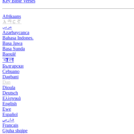
Key Bible Verses
Afrikaans
አማርኛ
عربي
Azərbaycanca
Bahasa Indones.
Basa Jawa
Basa Sunda
Baoulé
বাংলা
Български
Cebuano
Dagbani
Dan
Dioula
Deutsch
Ελληνικά
English
Ewe
Español
فارسی
Français
Gjuha shqipe