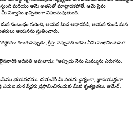
స్తుంది మరియు ఆమె అతనితో మాట్లాడకపోతే, ఆమె ప్రేమ
ండా మీ విశ్వాసం ఖచ్చితంగా విఫలమవుతుంది.
్తుతో మన సంబంధం గురించి, ఆయన మీద ఆధారపడి, ఆయన నుండి మన
, ఇతరులు ఆయనను స్తుతించారు.
కము కలుగునప్పుడు, క్రీస్తు చెప్పునది ఇకను ఏమి సంభవించును?
ులైనవారికి అధిపతి అవుతాడు: “అప్పుడు నేను మిమ్మును ఎరుగను.
కి మేము భయపడము. దయచేసి మీ పేరును ధైర్యంగా, జ్ఞానయుక్తంగా
రి ఎదుట మన పేర్లను ప్రస్తావించినందుకు మీకు కృతజ్ఞతలు. ఆమేన్ .