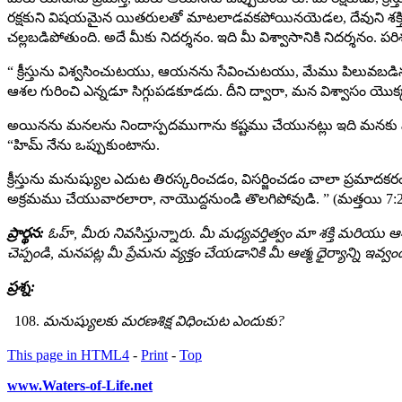
రక్షకుని విషయమైన యితరులతో మాటలాడవకపోయినయెడల, దేవుని శక్తినుం
చల్లబడిపోతుంది. అదే మీకు నిదర్శనం. ఇది మీ విశ్వాసానికి నిదర్శనం. ప
“ క్రీస్తును విశ్వసించుటయు, ఆయనను సేవించుటయు, మేము పిలువ
ఆశల గురించి ఎన్నడూ సిగ్గుపడకూడదు. దీని ద్వారా, మన విశ్వాసం య
అయినను మనలను నిందాస్పదముగాను కష్టము చేయునట్లు ఇది మనకు వెల్లడ
“హిమ్ నేను ఒప్పుకుంటాను.
క్రీస్తును మనుష్యుల ఎదుట తిరస్కరించడం, విసర్జించడం చాలా ప్రమా
అక్రమము చేయువారలారా, నాయొద్దనుండి తొలగిపోవుడి. ” (మత్తయి 7:2
ప్రార్థన:
ఓహ్, మీరు నివసిస్తున్నారు. మీ మధ్యవర్తిత్వం మా శక్తి మ
చెప్పండి, మనపట్ల మీ ప్రేమను వ్యక్తం చేయడానికి మీ ఆత్మ ధైర్యాన్ని ఇవ
ప్రశ్న:
మనుష్యులకు మరణశిక్ష విధించుట ఎందుకు?
This page in HTML4
-
Print
-
Top
www.Waters-of-Life.net