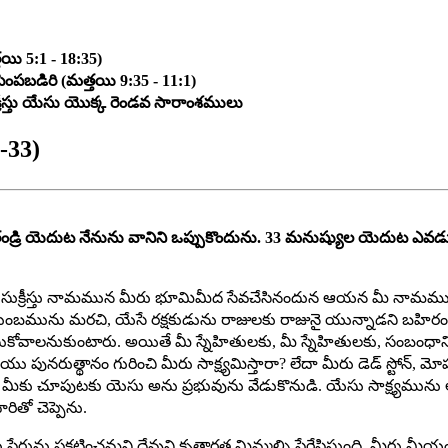
తయి 5:1 - 18:35)
ంపబడిరి (మత్తయి 9:35 - 11:1)
- క్రీస్తు యేసు యొక్క రెండవ సారాంశములు
-33)
్రి యెదుట నేనును వానిని ఒప్పుకొందును. 33 మనుష్యుల యెదుట ఎవడు
ు. యేసుక్రీస్తు నామమున మీరు భూమిమీద సేవచేసినందున ఆయన మీ నామము
తియు కుటుంబమును మరచి, యేసే రక్షకుడును రాజులకు రాజునై యున్నాడని బహి
వాలనుకుంటారు. అయితే మీ స్నేహితులకు, మీ స్నేహితులకు, సంబంధానికి,
ు పునరుత్థానం గురించి మీరు సాక్ష్యమిస్తారా? లేదా మీరు డెడ్ స్టోన్, మో
మీకు చూపుటకు యెసు అను ప్రభువును వేడుకొనుడి. యేసు సాక్ష్యమును అతి
ితో చెప్పెను.
ు పేరును ప్రకటించమని దేవుని కృతార్థత మిమ్మల్ని ప్రేరేపిస్తుంది. మీరు మీ