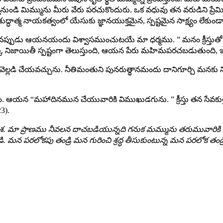
డి మిమ్మును మీరు వేరు పరచుకొందురు. ఒక వధువు తన వరుడిని ప్రేమి
రిశుద్ధాత్మ నాయకత్వంలో యేసుకు జ్ఞానయుక్తమైన, స్పష్టమైన సాక్ష్యం లేకు
బడినప్పుడు ఆయనయందు విశ్వాసముంచుటయే మా ధర్మము. ” మనం క్రీస
ొక్క నిజాయితీ స్పష్టంగా తెలుస్తుంది, ఆయన పేరు మహిమపరచబడుతుంది
ి చేయవచ్చును. నీతిమంతుని పునరుత్థానమందు దానిగూర్చి మనకు నిరర్థ
దకరం. ఆయన “మహాదినమున చేయువారికి విముఖుడగును. ” క్రీస్తు తన సేవక
3).
రియు ఆశ. మా ప్రాణము నీవలన దాచబడియున్నది గనుక మమ్మును తరుమువారి
్వండి. మన పరలోకపు తండ్రి మన గురించి శ్రద్ధ తీసుకుంటున్న మన పరలోక తండ్