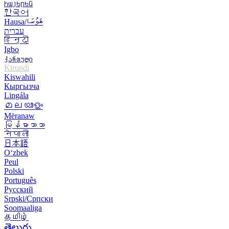
հայերեն
한국어
Hausa/هَوُسَا
עברית
हिन्दी
Igbo
ქართული
Kirundi
Kiswahili
Кыргызча
Lingála
മലയാളം
Mëranaw
မြန်မာဘာသာ
नेपाली
日本語
O‘zbek
Peul
Polski
Português
Русский
Srpski/Српски
Soomaaliga
தமிழ்
తెలుగు