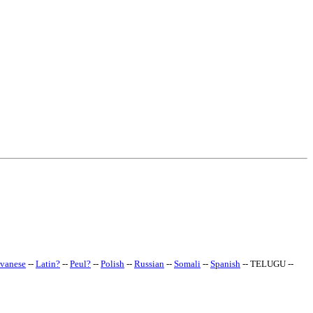
avanese
--
Latin
?
--
Peul
?
--
Polish
--
Russian
--
Somali
--
Spanish
-- TELUGU --