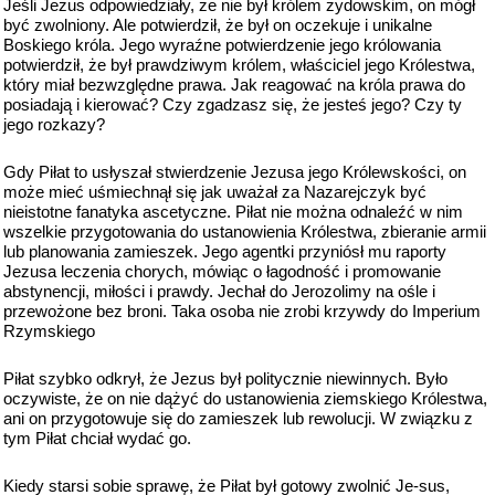
Jeśli Jezus odpowiedziały, że nie był królem żydowskim, on mógł
być zwolniony. Ale potwierdził, że był on oczekuje i unikalne
Boskiego króla. Jego wyraźne potwierdzenie jego królowania
potwierdził, że był prawdziwym królem, właściciel jego Królestwa,
który miał bezwzględne prawa. Jak reagować na króla prawa do
posiadają i kierować? Czy zgadzasz się, że jesteś jego? Czy ty
jego rozkazy?
Gdy Piłat to usłyszał stwierdzenie Jezusa jego Królewskości, on
może mieć uśmiechnął się jak uważał za Nazarejczyk być
nieistotne fanatyka ascetyczne. Piłat nie można odnaleźć w nim
wszelkie przygotowania do ustanowienia Królestwa, zbieranie armii
lub planowania zamieszek. Jego agentki przyniósł mu raporty
Jezusa leczenia chorych, mówiąc o łagodność i promowanie
abstynencji, miłości i prawdy. Jechał do Jerozolimy na ośle i
przewożone bez broni. Taka osoba nie zrobi krzywdy do Imperium
Rzymskiego
Piłat szybko odkrył, że Jezus był politycznie niewinnych. Było
oczywiste, że on nie dążyć do ustanowienia ziemskiego Królestwa,
ani on przygotowuje się do zamieszek lub rewolucji. W związku z
tym Piłat chciał wydać go.
Kiedy starsi sobie sprawę, że Piłat był gotowy zwolnić Je-sus,