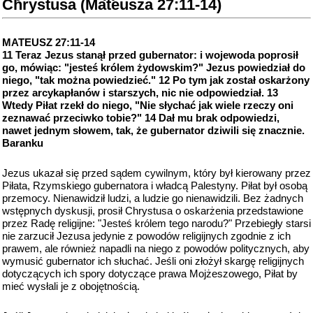
Chrystusa (Mateusza 27:11-14)
MATEUSZ 27:11-14
11 Teraz Jezus stanął przed gubernator: i wojewoda poprosił
go, mówiąc: "jesteś królem żydowskim?" Jezus powiedział do
niego, "tak można powiedzieć." 12 Po tym jak został oskarżony
przez arcykapłanów i starszych, nic nie odpowiedział. 13
Wtedy Piłat rzekł do niego, "Nie słychać jak wiele rzeczy oni
zeznawać przeciwko tobie?" 14 Dał mu brak odpowiedzi,
nawet jednym słowem, tak, że gubernator dziwili się znacznie.
Baranku
Jezus ukazał się przed sądem cywilnym, który był kierowany przez
Piłata, Rzymskiego gubernatora i władcą Palestyny. Piłat był osobą
przemocy. Nienawidził ludzi, a ludzie go nienawidzili. Bez żadnych
wstępnych dyskusji, prosił Chrystusa o oskarżenia przedstawione
przez Radę religijne: "Jesteś królem tego narodu?" Przebiegły starsi
nie zarzucił Jezusa jedynie z powodów religijnych zgodnie z ich
prawem, ale również napadli na niego z powodów politycznych, aby
wymusić gubernator ich słuchać. Jeśli oni złożył skargę religijnych
dotyczących ich spory dotyczące prawa Mojżeszowego, Piłat by
mieć wysłali je z obojętnością.