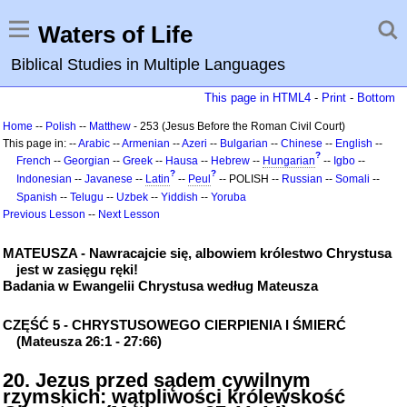
Waters of Life
Biblical Studies in Multiple Languages
This page in HTML4
-
Print
-
Bottom
Home
--
Polish
--
Matthew
- 253 (Jesus Before the Roman Civil Court)
This page in: --
Arabic
--
Armenian
--
Azeri
--
Bulgarian
--
Chinese
--
English
--
?
French
--
Georgian
--
Greek
--
Hausa
--
Hebrew
--
Hungarian
--
Igbo
--
?
?
Indonesian
--
Javanese
--
Latin
--
Peul
-- POLISH --
Russian
--
Somali
--
Spanish
--
Telugu
--
Uzbek
--
Yiddish
--
Yoruba
Previous Lesson
--
Next Lesson
MATEUSZA - Nawracajcie się, albowiem królestwo Chrystusa
jest w zasięgu ręki!
Badania w Ewangelii Chrystusa według Mateusza
CZĘŚĆ 5 - CHRYSTUSOWEGO CIERPIENIA I ŚMIERĆ
(Mateusza 26:1 - 27:66)
20. Jezus przed sądem cywilnym
rzymskich: wątpliwości królewskość