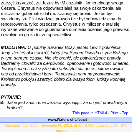
zaczęli krzyczeć, że Jezus był Mieszalnik i śmiertelnego wroga
Cezara. Chrystus nie odpowiedziałeś na swoje oskarżenia, ale
milczał aż gubernator dał mu szansę się bronić. Jezus był
świadomy, że Piłat wiedział, prawda i że był odpowiedzialny do
renderowania, tylko orzeczenia. Chrystus w milczenie stał się
wyraźne wezwanie do gubernatora sumienia oceniać jego prawości
i uwolnienia go za to, że sprawiedliwi.
MODLITWA:
O potulny Baranek Boży, jesteś Lew z pokolenia
Judy. Jesteś obiecał król, który jest Synem Dawida i syna Bożego
w tym samym czasie. Nie się bronić, ale potwierdzone prawdy.
Będziemy chwalić za cierpliwość, opanowanie i gotowość umierać.
Twojej śmierci na krzyżu jako substytut dla grzeszników uwolnił
nas od przekleństwa i kara. To pozwala nam na propagowanie
Królestwo pokoju i szerzyć dobro dla wszystkich, którzy kochają
prawdę.
PYTANIE:
Jakie jest znaczenie Jezusa wyznając, że on jest prawdziwym
królem?
This page in HTML4
-
Print
-
Top
www.Waters-of-Life.net
Page last modified on November 05, 2012, at 07:40 AM | powered by PmWiki
(pmwiki-2.3.3)