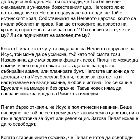
да бъде освободен. Но Той потвърди, че Той беше най-
очакваната и уникален божественият цар. Неговото ясно
потвърждение на Неговото царуване потвърди, че Той е
истинският крал, Собственикът на Неговото царство, които са
имали абсолютни права. Как ще отговорите на правото на
краля да притежават и ви насочват? Съгласни ли сте, че си
му? Ли се подчиняват на заповедите му?
Когато Пилат, като чу утвърждаване на Неговото царуване на
Исус, той може да се усмихна, тъй като той смята този
Назарянина да е маловажна фанатик аскет. Пилат не можах да
намеря в него подготовката за създаване на царство,
събирайки армия, или планирате бунт. Неговите шпиони да го
докладите на Исус лекува болни, говори за кротостта и
насърчаване на въздържание, любов и истина. Той се качи в
Ерусалим на магаре и без оръжие. Такъв човек няма да
направи никаква вреда на Римската империя.
Пилат бързо открили, че Исус е политически невинен. Беше
очевидно, че той не се стреми да установи земно царство, нито
пък е подготовка за бунт или революция. Затова Пилат искаше
да го освободят.
Когато старейшините осъзнах, че Пилат е готов да освободи