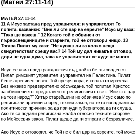
(Матей 27:11-14)
МАТЕЙ 27:11-14
11 А Исус застана пред управителя; и управителят Го
попита, казвайки: "Вие ли сте цар на евреите" Исус му каза:
"Така ще кажеш." 12 Когато той е обвинен от
първосвещениците и стареите, той не отговори нищо. 13
Тогава Пилат му каза: "Не чуваш ли за колко неща
свидетелстват срещу вас? 14 Той му дал никакъв отговор,
дори не една дума, така че управителят се чудеше много.
Исус се явил пред гражданския съд, който бе ръководен от
Пилат, римският управител и управител на Палестина. Пилат
беше агресивен човек. Той презря хора, и хората го мразеха.
Без никакво предварително обсъждане, той попитал Христос
за обвинението, представен от религиозния съвет: "Вие сте цар
на този народ?" Хитър старейшини не обвинява Исус само по
религиозни причини според техния закон, но те го нападнали за
политически причини, за да принуди губернатора да ги слуша.
Ако те са подали религиозна жалба относно техните спорове
по Мойсеевия закон, Пилат щеше да ги отпрати с безразличие.
Ако Исус е отговорил, че Той не е бил цар на евреите, той може