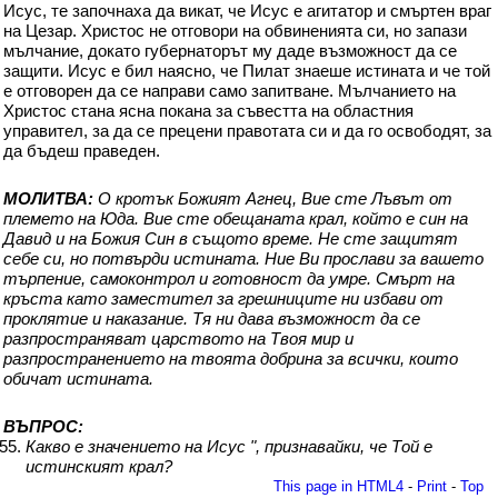
Исус, те започнаха да викат, че Исус е агитатор и смъртен враг
на Цезар. Христос не отговори на обвиненията си, но запази
мълчание, докато губернаторът му даде възможност да се
защити. Исус е бил наясно, че Пилат знаеше истината и че той
е отговорен да се направи само запитване. Мълчанието на
Христос стана ясна покана за съвестта на областния
управител, за да се прецени правотата си и да го освободят, за
да бъдеш праведен.
МОЛИТВА:
O кротък Божият Агнец, Вие сте Лъвът от
племето на Юда. Вие сте обещаната крал, който е син на
Давид и на Божия Син в същото време. Не сте защитят
себе си, но потвърди истината. Ние Ви прослави за вашето
търпение, самоконтрол и готовност да умре. Смърт на
кръста като заместител за грешниците ни избави от
проклятие и наказание. Тя ни дава възможност да се
разпространяват царството на Твоя мир и
разпространението на твоята добрина за всички, които
обичат истината.
ВЪПРОС:
Какво е значението на Исус ", признавайки, че Той е
истинският крал?
This page in HTML4
-
Print
-
Top