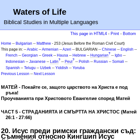
Waters of Life
Biblical Studies in Multiple Languages
This page in HTML4
-
Print
-
Bottom
Home
--
Bulgarian
--
Matthew
- 253 (Jesus Before the Roman Civil Court)
This page in: --
Arabic
--
Armenian
--
Azeri
-- BULGARIAN --
Chinese
--
English
--
?
French
--
Georgian
--
Greek
--
Hausa
--
Hebrew
--
Hungarian
--
Igbo
--
?
?
Indonesian
--
Javanese
--
Latin
--
Peul
--
Polish
--
Russian
--
Somali
--
Spanish
--
Telugu
--
Uzbek
--
Yiddish
--
Yoruba
Previous Lesson
--
Next Lesson
МАТЕЙ - Покайте се, защото царството на Христа е под
ръка!
Проучванията при Христовото Евангелие според Матей
ЧАСТ 5 - СТРАДАНИЯТА И СМЪРТТА НА ХРИСТОС (Матей
26:1 - 27:66)
20. Исус преди римски граждански съд:
Съмнения относно Кингшип Исус