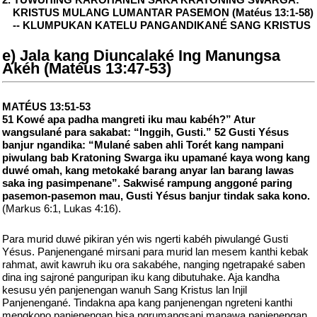
KRISTUS MULANG LUMANTAR PASEMON (Matéus 13:1-58)
-- KLUMPUKAN KATELU PANGANDIKANÉ SANG KRISTUS
e) Jala kang Diuncalaké Ing Manungsa
Akéh (Matéus 13:47-53)
MATÉUS 13:51-53
51 Kowé apa padha mangreti iku mau kabéh?” Atur
wangsulané para sakabat: “Inggih, Gusti.” 52 Gusti Yésus
banjur ngandika: “Mulané saben ahli Torét kang nampani
piwulang bab Kratoning Swarga iku upamané kaya wong kang
duwé omah, kang metokaké barang anyar lan barang lawas
saka ing pasimpenane”. Sakwisé rampung anggoné paring
pasemon-pasemon mau, Gusti Yésus banjur tindak saka kono.
(Markus 6:1, Lukas 4:16).
Para murid duwé pikiran yén wis ngerti kabéh piwulangé Gusti
Yésus. Panjenengané mirsani para murid lan mesem kanthi kebak
rahmat, awit kawruh iku ora sakabéhe, nanging ngetrapaké saben
dina ing sajroné panguripan iku kang dibutuhake. Aja kandha
kesusu yén panjenengan wanuh Sang Kristus lan Injil
Panjenengané. Tindakna apa kang panjenengan ngreteni kanthi
mengkono panjenengan bisa ngrumangsani manawa panjenengan