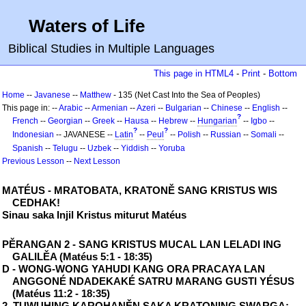
Waters of Life
Biblical Studies in Multiple Languages
This page in HTML4
-
Print
-
Bottom
Home
--
Javanese
--
Matthew
- 135 (Net Cast Into the Sea of Peoples)
This page in: --
Arabic
--
Armenian
--
Azeri
--
Bulgarian
--
Chinese
--
English
--
?
French
--
Georgian
--
Greek
--
Hausa
--
Hebrew
--
Hungarian
--
Igbo
--
?
?
Indonesian
-- JAVANESE --
Latin
--
Peul
--
Polish
--
Russian
--
Somali
--
Spanish
--
Telugu
--
Uzbek
--
Yiddish
--
Yoruba
Previous Lesson
--
Next Lesson
MATÉUS - MRATOBATA, KRATONĚ SANG KRISTUS WIS
CEDHAK!
Sinau saka Injil Kristus miturut Matéus
PĚRANGAN 2 - SANG KRISTUS MUCAL LAN LELADI ING
GALILĚA (Matéus 5:1 - 18:35)
D - WONG-WONG YAHUDI KANG ORA PRACAYA LAN
ANGGONÉ NDADEKAKÉ SATRU MARANG GUSTI YÉSUS
(Matéus 11:2 - 18:35)
2. TUWUHING KAROHANĚN SAKA KRATONING SWARGA: