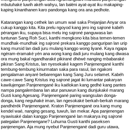
mbutuhaké luwih akéh wahyu, lan baléni ayat-ayat iku makaping-
kaping kinanthanen karo pandonga kang ora ana pedhote.
Katarangan kang cethek lan umum waé saka Prejanjian Anyar ora
cukup kanggo kita. Kita prelu ngoyod kang jero ing sajroné kabéh
pérangan iku, supaya bisa melu ing sajroné panguwasa lan
tuntunan Sang Roh Suci, kanthi mengkono kita bisa temen-temen
mundhak-mundhak ing sajroné prekara kanggo panguripan lan urip
kang mursid lan dadi juru mulang kanggo wong liyané. Kaya ngapa
ngéram-éramaké yén ana wong kang dadi juru mulang kang diwasa
ora mung bakal ngandharaké pikirané dhéwé nanging mbabaraké
pikiran Sang Kristus, lan nyesekaké kagem Panjenengané kanthi
tembung-tembung kinurmatan saka para rasul, lan ngakoni
pengalaman anyaré bebarengan kang Sang Juru selamet. Kabéh
cawe-cawe Sang Kristus ing sajroné jagat iki lumantar pakaryan
kawilujengan Panjenengané iku kaélokan kang gedhé kang pantes
nampa pangalembana lan atur panuwun kang diunjukaké marang
Gusti kang Agesang. Panjenengané paring wangsulan donga-
donga, kang neguhaké iman, lan ngesokaké berkah-berkah marang
pandhérék Panjenengané. Kraton Panjenengané ora kang mung
kendel waé, nanging gesang, tuwuh, lan mekar. Apa panjenengan
nyawisaké dalan kanggo Panjenengané lan makarya ing sajroné
pategalan Panjenengane? Luhurna Gusti kanthi paseksen
panjenengan. Aja mung nyebut Panjenengané dadi guru utawa,