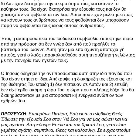
9) Αν είχαν διατηρήσει την ακεραιότητά τους και έκαναν το
καθήκον τους, θα είχαν διατηρήσει την εξουσία τους και δεν θα
χρειαζόταν να φοβούνται τον λαό. Αυτοί που είχαν μελετήσει πώς
να κάνουν τους ανθρώπους να τους φοβούνται δεν μπορούσαν
παρά να φοβούνται τους ίδιους αυτούς ανθρώπους.
Έτσι, η αντιπροσωπεία του Ιουδαϊκού συμβουλίου κρύφτηκε πίσω
από την πρόφαση ότι δεν γνώριζαν από πού προήλθε το
βάπτισμα του Ιωάννη. Αυτή ήταν μια επαίσχυντη αποτυχία γι'
αυτούς, γιατί ο λαός παρακολουθούσε αυτή τη συζήτηση γελώντας
με την πονηρία των ηγετών τους.
Ο Ιησούς οδήγησε την αντιπροσωπεία αυτή στην ίδια παγίδα που
Του είχαν στήσει οι ίδιοι. Απέκρυψε τη διακήρυξη της εξουσίας και
της θεότητάς Του επειδή 1) δεν πίστευαν σε Αυτόν και 2) επειδή
δεν είχε έρθει ακόμη η ώρα Του, η ώρα που η πλήρης δόξα Του θα
διακηρύσσονταν με μια αποφασιστική ενέργεια ενώπιον των
εχθρών Του.
ΠΡΟΣΕΥΧΗ
: Επουράνιε Πατέρα, Εσύ είσαι ο αληθινός Θεός.
Έδωσες την εξουσία Σου στον Υιό Σου για να μας σώσει και να
μας αγιάσει. Λατρεύουμε Εσένα και τον Χριστό Σου, γιατί είσαι
γεμάτος αγάπη, συμπόνια, έλεος και καλοσύνη. Σε ευχαριστούμε
γιατί μας λύτρωσες από τα δεσμά της αμαρτίας με το αίμα του