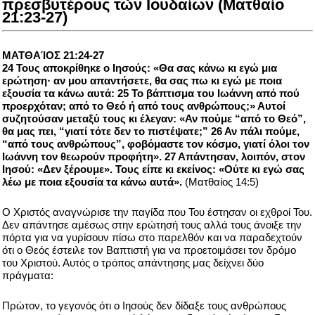
πρεσβυτέρους των Ιουδαίων (Ματθαίο
21:23-27)
ΜΑΤΘΑΊΟΣ 21:24-27
24 Τους αποκρίθηκε ο Ιησούς: «Θα σας κάνω κι εγώ μια
ερώτηση· αν μου απαντήσετε, θα σας πω κι εγώ με ποια
εξουσία τα κάνω αυτά: 25 Το βάπτισμα του Ιωάννη από πού
προερχόταν; από το Θεό ή από τους ανθρώπους;» Αυτοί
συζητούσαν μεταξύ τους κι έλεγαν: «Αν πούμε “από το Θεό”,
θα μας πει, “γιατί τότε δεν το πιστέψατε;” 26 Αν πάλι πούμε,
“από τους ανθρώπους”, φοβόμαστε τον κόσμο, γιατί όλοι τον
Ιωάννη τον θεωρούν προφήτη». 27 Απάντησαν, λοιπόν, στον
Ιησού: «Δεν ξέρουμε». Τους είπε κι εκείνος: «Ούτε κι εγώ σας
λέω με ποια εξουσία τα κάνω αυτά».
(Ματθαίος 14:5)
Ο Χριστός αναγνώρισε την παγίδα που Του έστησαν οι εχθροί Του.
Δεν απάντησε αμέσως στην ερώτησή τους αλλά τους άνοιξε την
πόρτα για να γυρίσουν πίσω στο παρελθόν και να παραδεχτούν
ότι ο Θεός έστειλε τον Βαπτιστή για να προετοιμάσει τον δρόμο
του Χριστού. Αυτός ο τρόπος απάντησης μας δείχνει δύο
πράγματα:
Πρώτον, το γεγονός ότι ο Ιησούς δεν δίδαξε τους ανθρώπους