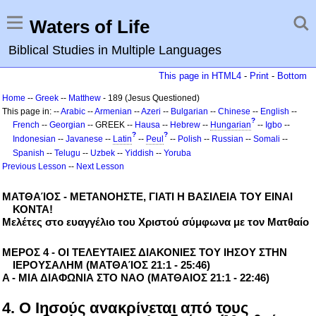
Waters of Life
Biblical Studies in Multiple Languages
This page in HTML4
-
Print
-
Bottom
Home
--
Greek
--
Matthew
- 189 (Jesus Questioned)
This page in: --
Arabic
--
Armenian
--
Azeri
--
Bulgarian
--
Chinese
--
English
--
?
French
--
Georgian
-- GREEK --
Hausa
--
Hebrew
--
Hungarian
--
Igbo
--
?
?
Indonesian
--
Javanese
--
Latin
--
Peul
--
Polish
--
Russian
--
Somali
--
Spanish
--
Telugu
--
Uzbek
--
Yiddish
--
Yoruba
Previous Lesson
--
Next Lesson
ΜΑΤΘΑΊΟΣ - ΜΕΤΑΝΟΗΣΤΕ, ΓΙΑΤΙ H ΒΑΣΙΛΕΙΑ ΤΟΥ ΕΙΝΑΙ
ΚΟΝΤΑ!
Μελέτες στο ευαγγέλιο του Χριστού σύμφωνα με τον Ματθαίο
ΜΕΡΟΣ 4 - ΟΙ ΤΕΛΕΥΤΑΙΕΣ ΔΙΑΚΟΝΙΕΣ ΤΟΥ ΙΗΣΟΥ ΣΤΗΝ
ΙΕΡΟΥΣΑΛΗΜ (ΜΑΤΘΑΊΟΣ 21:1 - 25:46)
A - ΜΙΑ ΔΙΑΦΩΝΙΑ ΣΤΟ ΝΑΟ (ΜΑΤΘΑΙΟΣ 21:1 - 22:46)
4. Ο Ιησούς ανακρίνεται από τους