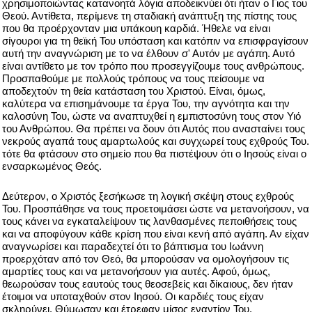
χρησιμοποιώντας κατανοητά λόγια αποδεικνύει ότι ήταν ο Γιος του
Θεού. Αντίθετα, περίμενε τη σταδιακή ανάπτυξη της πίστης τους
που θα προέρχονταν μια υπάκουη καρδιά. Ήθελε να είναι
σίγουροι για τη θεϊκή Του υπόσταση και κατόπιν να επισφραγίσουν
αυτή την αναγνώριση με το να έλθουν σ' Αυτόν με αγάπη. Αυτό
είναι αντίθετο με τον τρόπο που προσεγγίζουμε τους ανθρώπους.
Προσπαθούμε με πολλούς τρόπους να τους πείσουμε να
αποδεχτούν τη θεία κατάσταση του Χριστού. Είναι, όμως,
καλύτερα να επισημάνουμε τα έργα Του, την αγνότητα και την
καλοσύνη Του, ώστε να αναπτυχθεί η εμπιστοσύνη τους στον Υιό
του Ανθρώπου. Θα πρέπει να δουν ότι Αυτός που ανασταίνει τους
νεκρούς αγαπά τους αμαρτωλούς και συγχωρεί τους εχθρούς Του.
τότε θα φτάσουν στο σημείο που θα πιστέψουν ότι ο Ιησούς είναι ο
ενσαρκωμένος Θεός.
Δεύτερον, ο Χριστός ξεσήκωσε τη λογική σκέψη στους εχθρούς
Του. Προσπάθησε να τους προετοιμάσει ώστε να μετανοήσουν, να
τους κάνει να εγκαταλείψουν τις λανθασμένες πεποιθήσεις τους
και να αποφύγουν κάθε κρίση που είναι κενή από αγάπη. Αν είχαν
αναγνωρίσει και παραδεχτεί ότι το βάπτισμα του Ιωάννη
προερχόταν από τον Θεό, θα μπορούσαν να ομολογήσουν τις
αμαρτίες τους και να μετανοήσουν για αυτές. Αφού, όμως,
θεωρούσαν τους εαυτούς τους θεοσεβείς και δίκαιους, δεν ήταν
έτοιμοι να υποταχθούν στον Ιησού. Οι καρδιές τους είχαν
σκληρύνει. Θύμωσαν και έτρεφαν μίσος εναντίον Του.