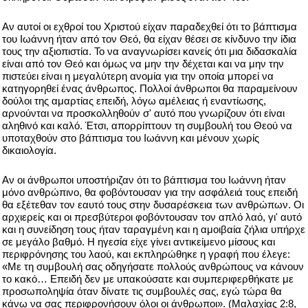
Αν αυτοί οι εχθροί του Χριστού είχαν παραδεχθεί ότι το βάπτισμα
του Ιωάννη ήταν από τον Θεό, θα είχαν θέσει σε κίνδυνο την ίδια
τους την αξιοπιστία. Το να αναγνωρίσει κανείς ότι μια διδασκαλία
είναι από τον Θεό και όμως να μην την δέχεται και να μην την
πιστεύει είναι η μεγαλύτερη ανομία για την οποία μπορεί να
κατηγορηθεί ένας άνθρωπος. Πολλοί άνθρωποι θα παραμείνουν
δούλοι της αμαρτίας επειδή, λόγω αμέλειας ή εναντίωσης,
αρνούνται να προσκολληθούν σ' αυτό που γνωρίζουν ότι είναι
αληθινό και καλό. Έτσι, απορρίπτουν τη συμβουλή του Θεού να
υποταχθούν στο βάπτισμα του Ιωάννη και μένουν χωρίς
δικαιολογία.
Αν οι άνθρωποι υποστήριζαν ότι το βάπτισμα του Ιωάννη ήταν
μόνο ανθρώπινο, θα φοβόντουσαν για την ασφάλειά τους επειδή
θα εξέτεθαν τον εαυτό τους στην δυσαρέσκεια των ανθρώπων. Οι
αρχιερείς και οι πρεσβύτεροι φοβόντουσαν τον απλό λαό, γι' αυτό
και η συνείδηση τους ήταν ταραγμένη και η αμοιβαία ζήλια υπήρχε
σε μεγάλο βαθμό. Η ηγεσία είχε γίνει αντικείμενο μίσους και
περιφρόνησης του λαού, και εκπληρώθηκε η γραφή που έλεγε:
«Με τη συμβουλή σας οδηγήσατε πολλούς ανθρώπους να κάνουν
το κακό… Επειδή δεν με υπακούσατε και συμπεριφερθήκατε με
προσωποληψία όταν δίνατε τις συμβουλές σας, εγώ τώρα θα
κάνω να σας περιφρονήσουν όλοι οι άνθρωποι». (Μαλαχίας 2:8,