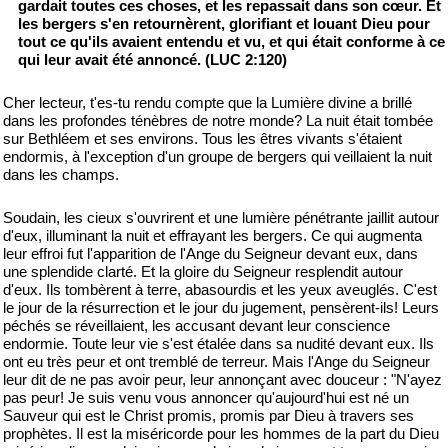
gardait toutes ces choses, et les repassait dans son cœur. Et
les bergers s'en retournèrent, glorifiant et louant Dieu pour
tout ce qu'ils avaient entendu et vu, et qui était conforme à ce
qui leur avait été annoncé. (LUC 2:120)
Cher lecteur, t'es-tu rendu compte que la Lumière divine a brillé
dans les profondes ténèbres de notre monde? La nuit était tombée
sur Bethléem et ses environs. Tous les êtres vivants s'étaient
endormis, à l'exception d'un groupe de bergers qui veillaient la nuit
dans les champs.
Soudain, les cieux s'ouvrirent et une lumière pénétrante jaillit autour
d'eux, illuminant la nuit et effrayant les bergers. Ce qui augmenta
leur effroi fut l'apparition de l'Ange du Seigneur devant eux, dans
une splendide clarté. Et la gloire du Seigneur resplendit autour
d'eux. Ils tombèrent à terre, abasourdis et les yeux aveuglés. C'est
le jour de la résurrection et le jour du jugement, pensèrent-ils! Leurs
péchés se réveillaient, les accusant devant leur conscience
endormie. Toute leur vie s'est étalée dans sa nudité devant eux. Ils
ont eu très peur et ont tremblé de terreur. Mais l'Ange du Seigneur
leur dit de ne pas avoir peur, leur annonçant avec douceur : "N'ayez
pas peur! Je suis venu vous annoncer qu'aujourd'hui est né un
Sauveur qui est le Christ promis, promis par Dieu à travers ses
prophètes. Il est la miséricorde pour les hommes de la part du Dieu