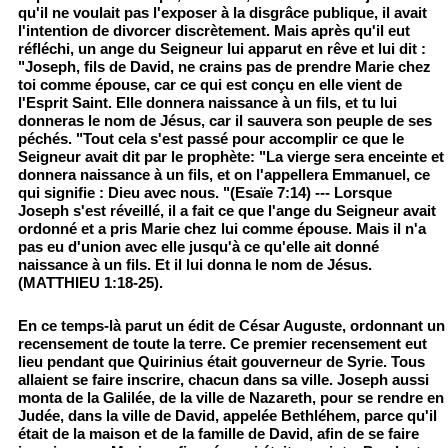
qu'il ne voulait pas l'exposer à la disgrâce publique, il avait
l'intention de divorcer discrètement. Mais après qu'il eut
réfléchi, un ange du Seigneur lui apparut en rêve et lui dit :
"Joseph, fils de David, ne crains pas de prendre Marie chez
toi comme épouse, car ce qui est conçu en elle vient de
l'Esprit Saint. Elle donnera naissance à un fils, et tu lui
donneras le nom de Jésus, car il sauvera son peuple de ses
péchés. "Tout cela s'est passé pour accomplir ce que le
Seigneur avait dit par le prophète: "La vierge sera enceinte et
donnera naissance à un fils, et on l'appellera Emmanuel, ce
qui signifie : Dieu avec nous. "(Esaïe 7:14) --- Lorsque
Joseph s'est réveillé, il a fait ce que l'ange du Seigneur avait
ordonné et a pris Marie chez lui comme épouse. Mais il n'a
pas eu d'union avec elle jusqu'à ce qu'elle ait donné
naissance à un fils. Et il lui donna le nom de Jésus.
(MATTHIEU 1:18-25).
En ce temps-là parut un édit de César Auguste, ordonnant un
recensement de toute la terre. Ce premier recensement eut
lieu pendant que Quirinius était gouverneur de Syrie. Tous
allaient se faire inscrire, chacun dans sa ville. Joseph aussi
monta de la Galilée, de la ville de Nazareth, pour se rendre en
Judée, dans la ville de David, appelée Bethléhem, parce qu'il
était de la maison et de la famille de David, afin de se faire