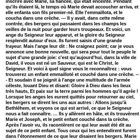
inscrire avec Marie, sa fiancée, qui était enceinte. Pendant
qu'ils étaient là, le temps où Marie devait accoucher arriva, et
elle enfanta son fils premier-né. Elle l'emmaillota, et le
coucha dans une crèche. --- Il y avait, dans cette même
contrée, des bergers qui passaient dans les champs les
veilles de la nuit pour garder leurs troupeaux. Et voici, un
ange du Seigneur leur apparut, et la gloire du Seigneur
resplendit autour d'eux. Ils furent saisis d'une grande
frayeur. Mais l'ange leur dit : Ne craignez point; car je vous
annonce une bonne nouvelle, qui sera pour tout le peuple le
sujet d'une grande joie: c'est qu'aujourd'hui, dans la ville de
David, il vous est né un Sauveur, qui est le Christ, le
Seigneur. Et voici à quel signe vous le reconnaîtrez : vous
trouverez un enfant emmailloté et couché dans une crèche. --
- Et soudain il se joignit à l'ange une multitude de l'armée
céleste, louant Dieu et disant: Gloire à Dieu dans les lieux
très hauts, Et paix sur la terre parmi les hommes qu'il agrée !
Lorsque les anges les eurent quittés pour retourner au ciel,
les bergers se dirent les uns aux autres : Allons jusqu'à
Bethléhem, et voyons ce qui est arrivé, ce que le Seigneur
nous a fait connaître. … Ils y allèrent en hâte, et ils trouvèrent
Marie et Joseph, et le petit enfant couché dans la crèche.
Après l'avoir vu, ils racontèrent ce qui leur avait été dit au
sujet de ce petit enfant. Tous ceux qui les entendirent furent
dans l'étonnement de ce que leur disaient les bergers. Marie