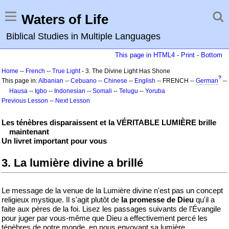
Waters of Life
Biblical Studies in Multiple Languages
This page in HTML4
-
Print
-
Bottom
Home
--
French
--
True Light
- 3. The Divine Light Has Shone
?
This page in:
Albanian
--
Cebuano
--
Chinese
--
English
-- FRENCH --
German
--
Hausa
--
Igbo
--
Indonesian
--
Somali
--
Telugu
--
Yoruba
Previous Lesson
--
Next Lesson
Les ténèbres disparaissent et la VÉRITABLE LUMIÈRE brille
maintenant
Un livret important pour vous
3. La lumière divine a brillé
Le message de la venue de la Lumière divine n'est pas un concept
religieux mystique. Il s'agit plutôt de
la promesse de Dieu
qu'il a
faite aux pères de la foi. Lisez les passages suivants de l'Évangile
pour juger par vous-même que Dieu a effectivement percé les
ténèbres de notre monde, en nous envoyant sa lumière.