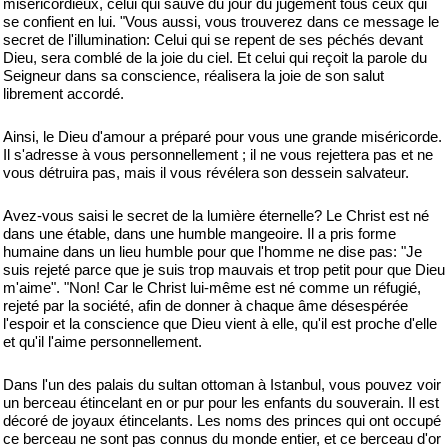
miséricordieux, celui qui sauve du jour du jugement tous ceux qui
se confient en lui. "Vous aussi, vous trouverez dans ce message le
secret de l'illumination: Celui qui se repent de ses péchés devant
Dieu, sera comblé de la joie du ciel. Et celui qui reçoit la parole du
Seigneur dans sa conscience, réalisera la joie de son salut
librement accordé.
Ainsi, le Dieu d'amour a préparé pour vous une grande miséricorde.
Il s'adresse à vous personnellement ; il ne vous rejettera pas et ne
vous détruira pas, mais il vous révélera son dessein salvateur.
Avez-vous saisi le secret de la lumière éternelle? Le Christ est né
dans une étable, dans une humble mangeoire. Il a pris forme
humaine dans un lieu humble pour que l'homme ne dise pas: "Je
suis rejeté parce que je suis trop mauvais et trop petit pour que Dieu
m'aime". "Non! Car le Christ lui-même est né comme un réfugié,
rejeté par la société, afin de donner à chaque âme désespérée
l'espoir et la conscience que Dieu vient à elle, qu'il est proche d'elle
et qu'il l'aime personnellement.
Dans l'un des palais du sultan ottoman à Istanbul, vous pouvez voir
un berceau étincelant en or pur pour les enfants du souverain. Il est
décoré de joyaux étincelants. Les noms des princes qui ont occupé
ce berceau ne sont pas connus du monde entier, et ce berceau d'or