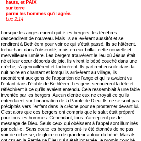
hauts, et PAIX
sur terre
parmi les hommes qu’il agrée.
Luc 2:14
Lorsque les anges eurent quitté les bergers, les ténèbres
descendirent de nouveau. Mais ils se levèrent aussitôt et se
rendirent à Bethléem pour voir ce qui s'était passé. Ils se hâtèrent,
trébuchant dans l'obscurité, mais en eux brillait cette nouvelle et
merveilleuse lumière. Les bergers trouvèrent le lieu où Jésus était
né et leur cœur déborda de joie. Ils virent le bébé couché dans une
crèche, s'agenouillèrent et l'adorèrent. Ils partirent ensuite dans la
nuit noire en chantant et lorsqu'ils arrivèrent au village, ils
racontèrent aux gens de l'apparition de l'ange et qu'ils avaient vu
l'enfant dans l'étable de Bethléem. Les gens secouèrent la tête et
réfléchirent à ce qu'ils avaient entendu. Cela ressemblait à une fable
inventée par les bergers. Aucun d'entre eux ne croyait ce qu'ils
entendaient sur l'incarnation de la Parole de Dieu. Ils ne se sont pas
précipités vers l'enfant dans la crèche pour se prosterner devant lui.
C'est alors que ces bergers ont compris que le salut était préparé
pour tous les hommes. Cependant, tous n'acceptent pas le
message de Dieu. Seuls ceux qui obéissent à l'appel sont illuminés
par celui-ci. Sans doute les bergers ont-ils été étonnés de ne pas
voir de richesse, de gloire ou de grandeur autour du bébé. Mais ils
ont cru en la Parole de Dieu qui s'était incarnée, le promis couché