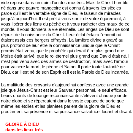
vide repose dans un coin d'un des musées. Mais le Christ humble
né dans une pauvre mangeoire est connu à travers les siècles
parce qu'il est le véritable signe de Dieu, le faiseur de miracles
jusqu'à aujourd'hui. Il est prêt à vous sortir de votre égarement, à
vous libérer des liens du péché et à vous racheter des maux de ce
monde. Il vous donnera la vie éternelle. Les anges de Dieu se sont
réjouis de la naissance du Christ. Leur éclat éclaira l'endroit où
étaient assis ces bergers effrayés. La lumière divine a gravé au
plus profond de leur être la connaissance unique que le Christ
promis était venu, que le prophète qui devait être plus grand que
Moïse était arrivé, que le roi éternel plus grand que David était né. Il
n'est pas venu avec des armes de destruction, mais avec l'amour
pour vaincre la mort, le péché et Satan. Il porte toute l'autorité de
Dieu, car il est né de son Esprit et il est la Parole de Dieu incarnée.
La multitude des croyants d'aujourd'hui confesse avec une grande
joie que Jésus-Christ est leur Sauveur personnel, le seul efficace.
Leurs chants de louange reconnaissante s'élèvent chaque jour de
notre globe et se répercutent dans le vaste espace de sorte que
même les étoiles et les planètes parlent de la gloire de Dieu et
proclament sa présence et sa puissance salvatrice, louant et disant:
GLOIRE À DIEU
dans les lieux très