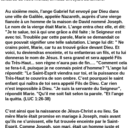
Au sixième mois, l’ange Gabriel fut envoyé par Dieu dans
une ville de Galilée, appelée Nazareth, auprès d’une vierge
fiancée à un homme de la maison de David nommé Joseph.
Le nom de la vierge était Marie. L'ange entra chez elle, et dit:
"Je te salue, toi à qui une grâce a été faite ; le Seigneur est
avec toi. Troublée par cette parole, Marie se demandait ce
que pouvait signifier une telle salutation. L’ange lui dit: " Ne
crains point, Marie, car tu as trouvé grâce devant Dieu. Et
voici, tu deviendras enceinte, et tu enfanteras un fils, et tu lui
donneras le nom de Jésus. Il sera grand et sera appelé Fils
du Très-Haut... son règne n'aura pas de fin…. "Comment cela
se fera-t-il, puisque je ne connais point d’homme? "L'ange lui
répondit: "Le Saint-Esprit viendra sur toi, et la puissance du
Très-Haut te couvrira de son ombre. C’est pourquoi le saint
enfant qui naîtra de toi sera appelé Fils de Dieu. Car rien
n'est impossible à Dieu. "Je suis la servante du Seigneur",
répondit Marie. "Qu'il me soit fait selon ta parole. "Et l'ange
la quitta. (LUC 1:26-38)
C'est ainsi que la naissance de Jésus-Christ a eu lieu. Sa
mère Marie était promise en mariage à Joseph, mais avant
qu'ils ne s'unissent, elle fut trouvée enceinte par le Saint-
Esprit. Comme Joseph, son mari, était un homme juste et