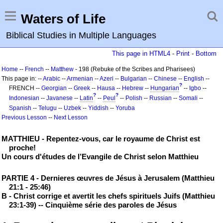
Waters of Life
Biblical Studies in Multiple Languages
This page in HTML4
-
Print
-
Bottom
Home
--
French
--
Matthew
- 198 (Rebuke of the Scribes and Pharisees)
This page in: --
Arabic
--
Armenian
--
Azeri
--
Bulgarian
--
Chinese
--
English
--
?
FRENCH --
Georgian
--
Greek
--
Hausa
--
Hebrew
--
Hungarian
--
Igbo
--
?
?
Indonesian
--
Javanese
--
Latin
--
Peul
--
Polish
--
Russian
--
Somali
--
Spanish
--
Telugu
--
Uzbek
--
Yiddish
--
Yoruba
Previous Lesson
--
Next Lesson
MATTHIEU - Repentez-vous, car le royaume de Christ est
proche!
Un cours d'études de l’Evangile de Christ selon Matthieu
PARTIE 4 - Dernieres œuvres de Jésus à Jerusalem (Matthieu
21:1 - 25:46)
B - Christ corrige et avertit les chefs spirituels Juifs (Matthieu
23:1-39) -- Cinquième série des paroles de Jésus