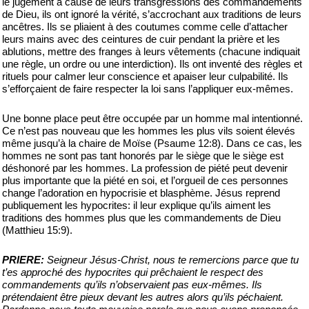
le jugement à cause de leurs transgressions des commandements
de Dieu, ils ont ignoré la vérité, s’accrochant aux traditions de leurs
ancêtres. Ils se pliaient à des coutumes comme celle d’attacher
leurs mains avec des ceintures de cuir pendant la prière et les
ablutions, mettre des franges à leurs vêtements (chacune indiquait
une règle, un ordre ou une interdiction). Ils ont inventé des règles et
rituels pour calmer leur conscience et apaiser leur culpabilité. Ils
s’efforçaient de faire respecter la loi sans l’appliquer eux-mêmes.
Une bonne place peut être occupée par un homme mal intentionné.
Ce n’est pas nouveau que les hommes les plus vils soient élevés
même jusqu’à la chaire de Moïse (Psaume 12:8). Dans ce cas, les
hommes ne sont pas tant honorés par le siège que le siège est
déshonoré par les hommes. La profession de piété peut devenir
plus importante que la piété en soi, et l’orgueil de ces personnes
change l’adoration en hypocrisie et blasphème. Jésus reprend
publiquement les hypocrites: il leur explique qu’ils aiment les
traditions des hommes plus que les commandements de Dieu
(Matthieu 15:9).
PRIERE:
Seigneur Jésus-Christ, nous te remercions parce que tu
t’es approché des hypocrites qui prêchaient le respect des
commandements qu’ils n’observaient pas eux-mêmes. Ils
prétendaient être pieux devant les autres alors qu’ils péchaient.