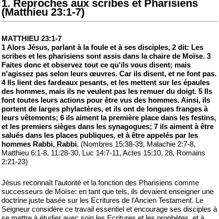
1. Reproches aux scribes et Pharisiens
(Matthieu 23:1-7)
MATTHIEU 23:1-7
1 Alors Jésus, parlant à la foule et à ses disciples, 2 dit: Les
scribes et les pharisiens sont assis dans la chaire de Moïse. 3
Faites donc et observez tout ce qu'ils vous disent; mais
n'agissez pas selon leurs œuvres. Car ils disent, et ne font pas.
4 Ils lient des fardeaux pesants, et les mettent sur les épaules
des hommes, mais ils ne veulent pas les remuer du doigt. 5 Ils
font toutes leurs actions pour être vus des hommes. Ainsi, ils
portent de larges phylactères, et ils ont de longues franges à
leurs vêtements; 6 ils aiment la première place dans les festins,
et les premiers sièges dans les synagogues; 7 ils aiment à être
salués dans les places publiques, et à être appelés par les
hommes Rabbi, Rabbi.
(Nombres 15:38-39, Malachie 2:7-8,
Matthieu 6:1-8, 11:28-30, Luc 14:7-11, Actes 15:10, 28, Romains
2:21-23)
Jésus reconnaît l’autorité et la fonction des Pharisiens comme
successeurs de Moïse: en tant que tels, ils devaient enseigner une
doctrine juste basée sur les Ecritures de l’Ancien Testament. Le
Seigneur considère ce travail essentiel et encourage ses disciples à
se mettre à étudier avec soin les Ecritures et les prophètes, et à