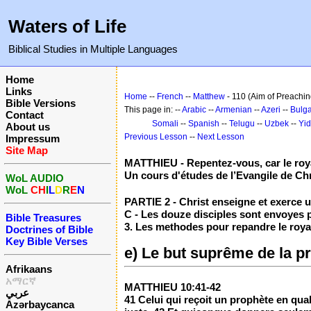
Waters of Life
Biblical Studies in Multiple Languages
Home
Links
Home
--
French
--
Matthew
- 110 (Aim of Preachin
Bible Versions
This page in: --
Arabic
--
Armenian
--
Azeri
--
Bulga
Contact
Somali
--
Spanish
--
Telugu
--
Uzbek
--
Yid
About us
Previous Lesson
--
Next Lesson
Impressum
Site Map
MATTHIEU - Repentez-vous, car le roy
Un cours d'études de l’Evangile de Chr
WoL AUDIO
WoL
CH
I
L
D
R
E
N
PARTIE 2 - Christ enseigne et exerce un
C - Les douze disciples sont envoyes pr
Bible Treasures
3. Les methodes pour repandre le roya
Doctrines of Bible
Key Bible Verses
e) Le but suprême de la pr
Afrikaans
አማርኛ
MATTHIEU 10:41-42
عربي
41 Celui qui reçoit un prophète en qua
Azərbaycanca