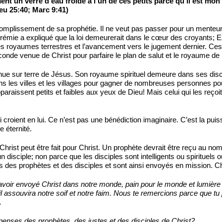
 un verre d'eau froide à l'un de ces petits parce qu'il est mon di
eu 25:40; Marc 9:41)
omplissement de sa prophétie. Il ne veut pas passer pour un menteu
Jérémie a expliqué que la loi demeurerait dans le cœur des croyants;
r les royaumes terrestres et l’avancement vers le jugement dernier. C
onde venue de Christ pour parfaire le plan de salut et le royaume de 
nue sur terre de Jésus. Son royaume spirituel demeure dans ses dis
ns les villes et les villages pour gagner de nombreuses personnes pou
araissent petits et faibles aux yeux de Dieu! Mais celui qui les reçoit
ui croient en lui. Ce n’est pas une bénédiction imaginaire. C’est la p
 éternité.
Christ peut être fait pour Christ. Un prophète devrait être reçu au no
n disciple; non parce que les disciples sont intelligents ou spirituels 
 des prophètes et des disciples et sont ainsi envoyés en mission. Chr
avoir envoyé Christ dans notre monde, pain pour le monde et lumière p
 il assouvira notre soif et notre faim. Nous te remercions parce que 
.
enses des prophètes, des justes et des disciples de Christ?