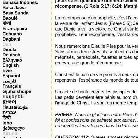
juste. 42 Et quiconque donnera seulement
Bahasa Indones.
récompense. (1 Rois 5:17; 8:24; Matthi
Basa Jawa
Basa Sunda
La récompense d’un prophète, c’est l’acc
Baoulé
বাংলা
la venue de l’enfant Jésus (Esaïe 9:5); 
Български
que Daniel a vu la victoire de Christ su
Cebuano
prophéties. Leur récompense, c’est la sec
Dagbani
Dan
Nous remercions Dieu le Père pour la ve
Dioula
Sans armes terrestres, ils sont entrés da
Deutsch
méprisés, persécutés, fouettés et tués app
Ελληνικά
recevra une grande récompense.
English
Ewe
Christ est le pain de vie promis à ceux q
Español
repentants, l’espérance du monde de toute
فارسی
Français
Gjuha shqipe
Un acte de bonté envers les disciples de 
հայերեն
Les petits devraient être bénis au nom d’u
한국어
l’image de Christ. Ils sont en même temps
Hausa/هَوُسَا
עברית
PRIÈRE:
Nous te glorifions notre Père d’
हिन्दी
foi et confessons sa sainteté aux autres,
Igbo
renouvelles leurs forces dans la détresse
ქართული
Kirundi
QUESTION 112:
Quelles sont les récomp