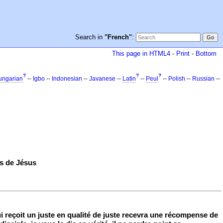
Search in
"French"
:
This page in HTML4
-
Print
-
Bottom
?
?
?
ungarian
--
Igbo
--
Indonesian
--
Javanese
--
Latin
--
Peul
--
Polish
--
Russian
--
es de Jésus
i reçoit un juste en qualité de juste recevra une récompense de