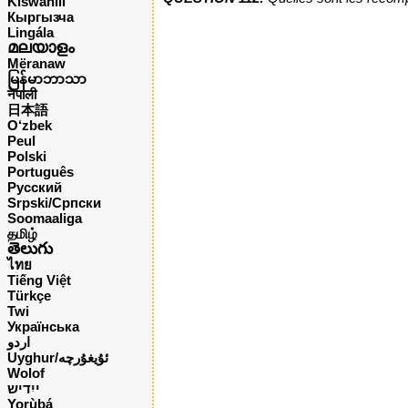
Kiswahili
Кыргызча
Lingála
മലയാളം
Mëranaw
မြန်မာဘာသာ
नेपाली
日本語
O‘zbek
Peul
Polski
Português
Русский
Srpski/Српски
Soomaaliga
தமிழ்
తెలుగు
ไทย
Tiếng Việt
Türkçe
Twi
Українська
اردو
Uyghur/ئۇيغۇرچه
Wolof
ייִדיש
Yorùbá