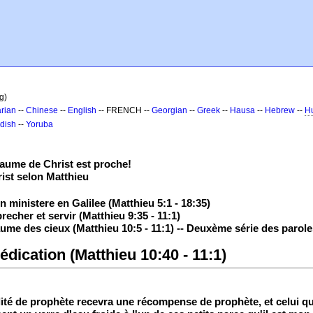
g)
rian
--
Chinese
--
English
-- FRENCH --
Georgian
--
Greek
--
Hausa
--
Hebrew
--
H
dish
--
Yoruba
aume de Christ est proche!
ist selon Matthieu
 ministere en Galilee (Matthieu 5:1 - 18:35)
echer et servir (Matthieu 9:35 - 11:1)
ume des cieux (Matthieu 10:5 - 11:1) -- Deuxème série des parol
édication (Matthieu 10:40 - 11:1)
lité de prophète recevra une récompense de prophète, et celui qu