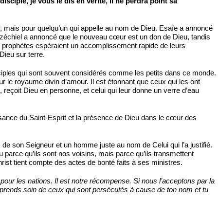
sciple, je vous le dis en vérité, il ne perdra point sa
r, mais pour quelqu’un qui appelle au nom de Dieu. Esaïe a annoncé
 Ezéchiel a annoncé que le nouveau cœur est un don de Dieu, tandis
es prophètes espéraient un accomplissement rapide de leurs
Dieu sur terre.
ciples qui sont souvent considérés comme les petits dans ce monde.
r le royaume divin d’amour. Il est étonnant que ceux qui les ont
, reçoit Dieu en personne, et celui qui leur donne un verre d’eau
uissance du Saint-Esprit et la présence de Dieu dans le cœur des
m de son Seigneur et un homme juste au nom de Celui qui l’a justifié.
ou parce qu’ils sont nos voisins, mais parce qu’ils transmettent
ist tient compte des actes de bonté faits à ses ministres.
our les nations. Il est notre récompense. Si nous l’acceptons par la
tu prends soin de ceux qui sont persécutés à cause de ton nom et tu