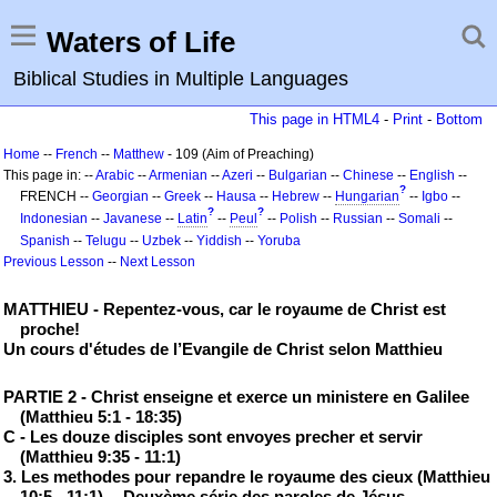
Waters of Life
Biblical Studies in Multiple Languages
This page in HTML4
-
Print
-
Bottom
Home
--
French
--
Matthew
- 109 (Aim of Preaching)
This page in: --
Arabic
--
Armenian
--
Azeri
--
Bulgarian
--
Chinese
--
English
--
?
FRENCH --
Georgian
--
Greek
--
Hausa
--
Hebrew
--
Hungarian
--
Igbo
--
?
?
Indonesian
--
Javanese
--
Latin
--
Peul
--
Polish
--
Russian
--
Somali
--
Spanish
--
Telugu
--
Uzbek
--
Yiddish
--
Yoruba
Previous Lesson
--
Next Lesson
MATTHIEU - Repentez-vous, car le royaume de Christ est
proche!
Un cours d'études de l’Evangile de Christ selon Matthieu
PARTIE 2 - Christ enseigne et exerce un ministere en Galilee
(Matthieu 5:1 - 18:35)
C - Les douze disciples sont envoyes precher et servir
(Matthieu 9:35 - 11:1)
3. Les methodes pour repandre le royaume des cieux (Matthieu
10:5 - 11:1) -- Deuxème série des paroles de Jésus