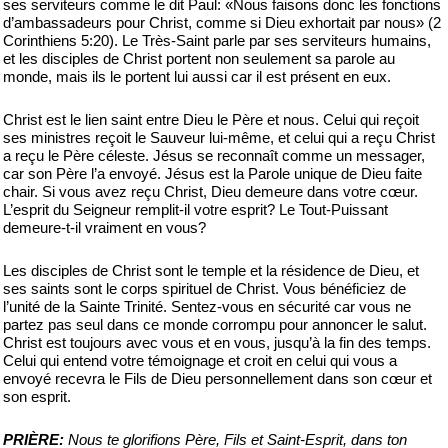
ses serviteurs comme le dit Paul: «Nous faisons donc les fonctions
d’ambassadeurs pour Christ, comme si Dieu exhortait par nous» (2
Corinthiens 5:20). Le Très-Saint parle par ses serviteurs humains,
et les disciples de Christ portent non seulement sa parole au
monde, mais ils le portent lui aussi car il est présent en eux.
Christ est le lien saint entre Dieu le Père et nous. Celui qui reçoit
ses ministres reçoit le Sauveur lui-même, et celui qui a reçu Christ
a reçu le Père céleste. Jésus se reconnaît comme un messager,
car son Père l’a envoyé. Jésus est la Parole unique de Dieu faite
chair. Si vous avez reçu Christ, Dieu demeure dans votre cœur.
L’esprit du Seigneur remplit-il votre esprit? Le Tout-Puissant
demeure-t-il vraiment en vous?
Les disciples de Christ sont le temple et la résidence de Dieu, et
ses saints sont le corps spirituel de Christ. Vous bénéficiez de
l’unité de la Sainte Trinité. Sentez-vous en sécurité car vous ne
partez pas seul dans ce monde corrompu pour annoncer le salut.
Christ est toujours avec vous et en vous, jusqu’à la fin des temps.
Celui qui entend votre témoignage et croit en celui qui vous a
envoyé recevra le Fils de Dieu personnellement dans son cœur et
son esprit.
PRIÈRE:
Nous te glorifions Père, Fils et Saint-Esprit, dans ton