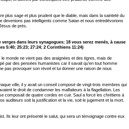
e plus sage et plus prudent que le diable, mais dans la sainteté du
ne devenions pas intelligents comme Satan et nous entredévorions
 Jésus de près.
 de verges dans leurs synagogues; 18 vous serez menés, à cause
s 5:40; 25:23; 27:24; 2 Corinthiens 11:24)
 le monde ne vient pas des araignées et des tigres, mais de
pé par des pensées humanistes car il savait qu’en tout homme
ne pas provoquer son réveil et lui donner une raison de nous
que ville, il y avait un conseil composé de vingt-trois membres qui
avaient le droit de condamner les malfaiteurs à la flagellation. Les
 composait de quatre cordes en cuir. Saul a forcé les chrétiens à
uditeurs soit la justification et la vie, soit le jugement et la mort.
 Ils leur ont présenté le salut, qui sera un témoignage contre eux