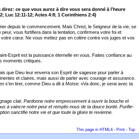
s direz: ce que vous aurez à dire vous sera donné à l'heure
2; Luc 12:11-12; Actes 4:8; 1 Corinthiens 2:4)
rier depuis le commencement. Mais Christ, le Seigneur de la vie, se
 peur, vous fortifiera dans la tentation, confirmera votre foi et
s votre cœur. Ne vous mettez pas en colère contre vos juges et vos
Saint-Esprit est la puissance éternelle en vous. Faites confiance au
es moments critiques.
is que Dieu leur enverra son Esprit de sagesse pour parler à
inentes et claires, mais aussi de parler avec courage et assurance.
ien s’en tirer, comme Dieu a dit à Moïse: «Va donc, je serai avec ta
moignage clair. Pardonne notre empressement à ouvrir la bouche et
us à vaincre notre peur et remplis-nous de ta douce bonté. Purifie-
n sanctifie notre vie et que toute la gloire te revienne.
This page in HTML4
-
Print
-
Top