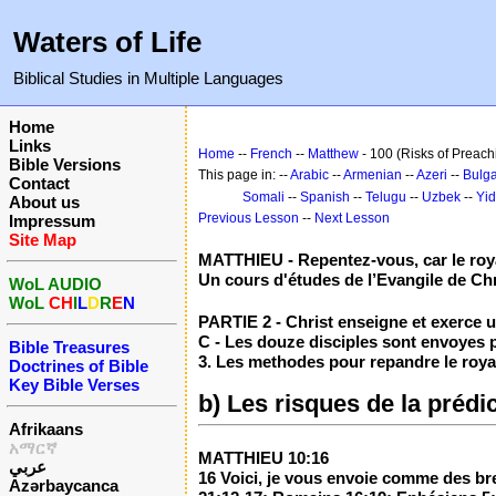
Waters of Life
Biblical Studies in Multiple Languages
Home
Links
Home
--
French
--
Matthew
- 100 (Risks of Preach
Bible Versions
This page in: --
Arabic
--
Armenian
--
Azeri
--
Bulga
Contact
Somali
--
Spanish
--
Telugu
--
Uzbek
--
Yid
About us
Previous Lesson
--
Next Lesson
Impressum
Site Map
MATTHIEU - Repentez-vous, car le roy
Un cours d'études de l’Evangile de Chr
WoL AUDIO
WoL
CH
I
L
D
R
E
N
PARTIE 2 - Christ enseigne et exerce un
C - Les douze disciples sont envoyes pr
Bible Treasures
3. Les methodes pour repandre le roya
Doctrines of Bible
Key Bible Verses
b) Les risques de la prédi
Afrikaans
አማርኛ
MATTHIEU 10:16
عربي
16 Voici, je vous envoie comme des br
Azərbaycanca