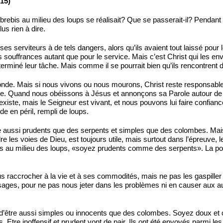
15)
s brebis au milieu des loups se réalisait? Que se passerait-il? Pendan
lus rien à dire.
s serviteurs à de tels dangers, alors qu’ils avaient tout laissé pour le 
souffrances autant que pour le service. Mais c’est Christ qui les envoi
terminé leur tâche. Mais comme il se pourrait bien qu’ils rencontrent de
nde. Mais si nous vivons ou nous mourons, Christ reste responsabl
e. Quand nous obéissons à Jésus et annonçons sa Parole autour de nou
iste, mais le Seigneur est vivant, et nous pouvons lui faire confiance
e en péril, rempli de loups.
 aussi prudents que des serpents et simples que des colombes. Mais
 les voies de Dieu, est toujours utile, mais surtout dans l’épreuve, 
 milieu des loups, «soyez prudents comme des serpents». La politiq
 raccrocher à la vie et à ses commodités, mais ne pas les gaspiller 
ages, pour ne pas nous jeter dans les problèmes ni en causer aux autr
 d’être aussi simples ou innocents que des colombes. Soyez doux et
 Etre inoffensif et prudent vont de pair. Ils ont été envoyés parmi 