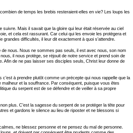
t combien de temps les brebis resteraient-elles en vie? Les loups les
suivre. Mais il savait que la gloire qui leur était réservée au ciel
e, et cela est rassurant. Car celui qui les envoie les protègera et
 grandes difficultés, il leur dit exactement à quoi s’attendre.
e de nous. Nous ne sommes pas seuls, il est avec nous, son nom
s, il nous protège, se réjouit de notre service et prend soin de
. Afin de ne pas laisser ses disciples seuls, Christ leur donne de
 c’est à prendre plutôt comme un précepte qui nous rappelle que la
le malheur et la souffrance. Par conséquent, puisque vous êtes
ue du serpent est de se défendre et de veiller à sa propre
non plus. C’est la sagesse du serpent de se protéger la tête pour
es et gardons le silence au lieu de riposter et ne blessons si
 calmes, ne blessez personne et ne pensez du mal de personne.
les loups, et doivent par conséquent être prudents comme des