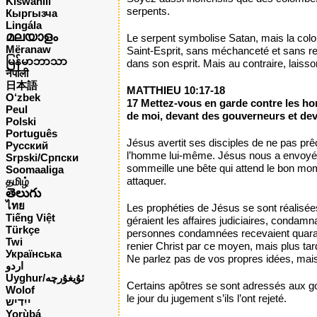
Kiswahili
serpents.
Кыргызча
Lingála
മലയാളം
Le serpent symbolise Satan, mais la colom
Mëranaw
Saint-Esprit, sans méchanceté et sans re
မြန်မာဘာသာ
dans son esprit. Mais au contraire, laisso
नेपाली
日本語
MATTHIEU 10:17-18
O‘zbek
17 Mettez-vous en garde contre les hom
Peul
de moi, devant des gouverneurs et deva
Polski
Português
Jésus avertit ses disciples de ne pas pr
Русский
l’homme lui-même. Jésus nous a envoyés 
Srpski/Српски
sommeille une bête qui attend le bon mome
Soomaaliga
attaquer.
தமிழ்
తెలుగు
ไทย
Les prophéties de Jésus se sont réalisée
Tiếng Việt
géraient les affaires judiciaires, condamna
Türkçe
personnes condamnées recevaient quarante
Twi
renier Christ par ce moyen, mais plus tard,
Українська
Ne parlez pas de vos propres idées, mais 
اردو
Uyghur/ئۇيغۇرچه
Certains apôtres se sont adressés aux go
Wolof
le jour du jugement s’ils l’ont rejeté.
ייִדיש
Yorùbá