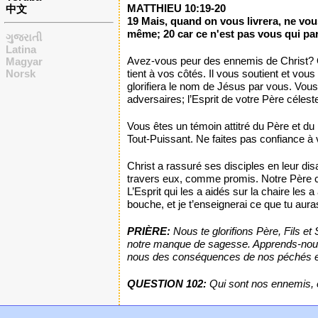
MATTHIEU 10:19-20
中文
19 Mais, quand on vous livrera, ne vou
même; 20 car ce n'est pas vous qui parl
ગુજરાતી
Latina
Avez-vous peur des ennemis de Christ? Ou
Magyar
Norsk
tient à vos côtés. Il vous soutient et vous 
glorifiera le nom de Jésus par vous. Vou
adversaires; l’Esprit de votre Père céle
Vous êtes un témoin attitré du Père et du 
Tout-Puissant. Ne faites pas confiance à 
Christ a rassuré ses disciples en leur d
travers eux, comme promis. Notre Père cé
L’Esprit qui les a aidés sur la chaire les
bouche, et je t’enseignerai ce que tu aura
PRIÈRE:
Nous te glorifions Père, Fils et
notre manque de sagesse. Apprends-nous à 
nous des conséquences de nos péchés et re
QUESTION 102:
Qui sont nos ennemis, e