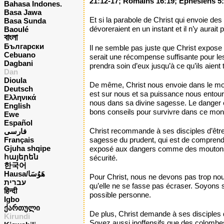
21:12-17; Romains 16:19; Ephésiens 5:
Bahasa Indones.
Basa Jawa
Et si la parabole de Christ qui envoie de
Basa Sunda
dévoreraient en un instant et il n’y aurait p
Baoulé
বাংলা
Български
Il ne semble pas juste que Christ expose se
Cebuano
serait une récompense suffisante pour les 
Dagbani
prendra soin d’eux jusqu’à ce qu’ils aient 
Dan
Dioula
De même, Christ nous envoie dans le mo
Deutsch
est sur nous et sa puissance nous entour
Ελληνικά
nous dans sa divine sagesse. Le danger ex
English
bons conseils pour survivre dans ce mond
Ewe
Español
Christ recommande à ses disciples d’être
فارسی
Français
sagesse du prudent, qui est de comprendre
Gjuha shqipe
exposé aux dangers comme des moutons au
հայերեն
sécurité.
한국어
Hausa/هَوُسَا
Pour Christ, nous ne devons pas trop nous
עברית
qu’elle ne se fasse pas écraser. Soyons s
हिन्दी
possible personne.
Igbo
ქართული
De plus, Christ demande à ses disciples
Kirundi
Soyez aussi inoffensifs que des colombes.