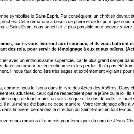
be symbolise le Saint-Esprit. Par conséquent, un chrétien devrait êtr
proches. Cette remarque a besoin de prière et de foi pour que nous 
ns le Saint-Esprit nous sanctifier le plus possible pour pouvoir suivre
mes; car ils vous livreront aux tribunaux, et ils vous battront
nt des rois, pour servir de témoignage à eux et aux païens. (Acte
êcher avec un enthousiasme superficiel, car le plus grand danger dans
dans son amour miséricordieux vers les perdus. Il n’a pas été trom
nt. Il nous faut donc être très sages et extrêmement vigilants pour 
s, comme nous le lisons dans le livre des Actes des Apôtres. Dans cha
ient les adultères, ceux qui ne respectaient pas le jeûne ou la loi. Ils 
 coups de fouet moins un sur la nuque et le dos dénudé. Le fouet se
 il a lui-même été battu de cette manière. Votre témoignage offre à vos a
dans la prière, demandez la direction du Saint-Esprit en tout temps.
uverneurs romains et aux rois pour témoigner du nom de Jésus-Christ.