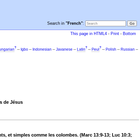
Search in
"French"
:
This page in HTML4
-
Print
-
Bottom
?
?
?
ungarian
--
Igbo
--
Indonesian
--
Javanese
--
Latin
--
Peul
--
Polish
--
Russian
--
es de Jésus
ts, et simples comme les colombes. (Marc 13:9-13; Luc 10:3;