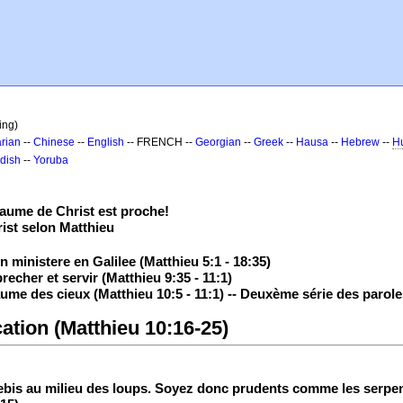
ing)
rian
--
Chinese
--
English
-- FRENCH --
Georgian
--
Greek
--
Hausa
--
Hebrew
--
H
dish
--
Yoruba
aume de Christ est proche!
ist selon Matthieu
 ministere en Galilee (Matthieu 5:1 - 18:35)
echer et servir (Matthieu 9:35 - 11:1)
ume des cieux (Matthieu 10:5 - 11:1) -- Deuxème série des parol
cation (Matthieu 10:16-25)
ebis au milieu des loups. Soyez donc prudents comme les serpen