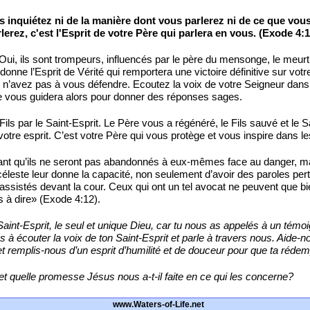
s inquiétez ni de la manière dont vous parlerez ni de ce que vou
erez, c'est l'Esprit de votre Père qui parlera en vous. (Exode 4:1
i, ils sont trompeurs, influencés par le père du mensonge, le meurt
donne l’Esprit de Vérité qui remportera une victoire définitive sur votre
s n’avez pas à vous défendre. Ecoutez la voix de votre Seigneur dan
ste vous guidera alors pour donner des réponses sages.
Fils par le Saint-Esprit. Le Père vous a régénéré, le Fils sauvé et le 
votre esprit. C’est votre Père qui vous protège et vous inspire dans l
isant qu’ils ne seront pas abandonnés à eux-mêmes face au danger, ma
leste leur donne la capacité, non seulement d’avoir des paroles pert
 a assistés devant la cour. Ceux qui ont un tel avocat ne peuvent que b
s à dire» (Exode 4:12).
 Saint-Esprit, le seul et unique Dieu, car tu nous as appelés à un té
écouter la voix de ton Saint-Esprit et parle à travers nous. Aide-no
mplis-nous d’un esprit d’humilité et de douceur pour que ta rédemptio
t quelle promesse Jésus nous a-t-il faite en ce qui les concerne?
www.Waters-of-Life.net