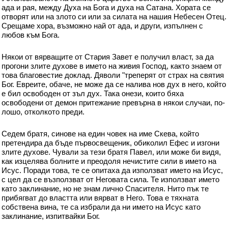
ада и рая, между Духа на Бога и духа на Сатана. Хората се
отворят или на злото си или за силата на нашия Небесен Отец.
Срещаме хора, възможно най от ада, и други, изпълнен с
любов към Бога.
Някои от вярващите от Стария Завет е получил власт, за да
прогони злите духове в името на живия Господ, както знаем от
това благовестие доклад. Дяволи "треперят от страх на святия
Бог. Евреите, обаче, не може да се налива нов дух в него, който
е бил освободен от зъл дух. Така онези, които бяха
освободени от демон притежание превърна в някои случаи, по-
лошо, отколкото преди.
Седем братя, синове на един човек на име Скева, който
претендира да бъде първосвещеник, обиколил Ефес и изгони
злите духове. Чували за тези братя Павел, или може би видя,
как изцелява болните и преодоля нечистите сили в името на
Исус. Поради това, те се опитаха да използват името на Исус,
с цел да се възползват от Неговата сила. Те използват името
като заклинание, но не знам лично Спасителя. Нито пък те
прибягват до властта или вярват в Него. Това е тяхната
собствена вина, те са избрали да ни името на Исус като
заклинание, изпитвайки Бог.