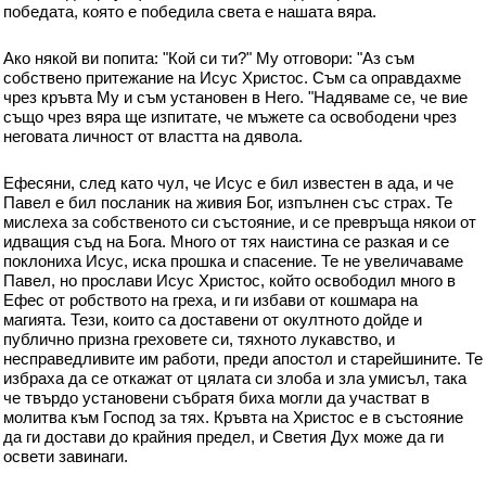
победата, която е победила света е нашата вяра.
Ако някой ви попита: "Кой си ти?" Му отговори: "Аз съм
собствено притежание на Исус Христос. Съм са оправдахме
чрез кръвта Му и съм установен в Него. "Надяваме се, че вие ​​
също чрез вяра ще изпитате, че мъжете са освободени чрез
неговата личност от властта на дявола.
Ефесяни, след като чул, че Исус е бил известен в ада, и че
Павел е бил посланик на живия Бог, изпълнен със страх. Те
мислеха за собственото си състояние, и се превръща някои от
идващия съд на Бога. Много от тях наистина се разкая и се
поклониха Исус, иска прошка и спасение. Те не увеличаваме
Павел, но прослави Исус Христос, който освободил много в
Ефес от робството на греха, и ги избави от кошмара на
магията. Тези, които са доставени от окултното дойде и
публично призна греховете си, тяхното лукавство, и
несправедливите им работи, преди апостол и старейшините. Те
избраха да се откажат от цялата си злоба и зла умисъл, така
че твърдо установени събратя биха могли да участват в
молитва към Господ за тях. Кръвта на Христос е в състояние
да ги достави до крайния предел, и Светия Дух може да ги
освети завинаги.