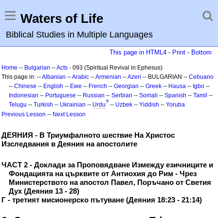
Waters of Life
Biblical Studies in Multiple Languages
This page in HTML4
-
Print
-
Bottom
Home
--
Bulgarian
--
Acts
- 093 (Spiritual Revival in Ephesus)
This page in: --
Albanian
--
Arabic
--
Armenian
--
Azeri
-- BULGARIAN --
Cebuano
--
Chinese
--
English
--
Ewe
--
French
--
Georgian
--
Greek
--
Hausa
--
Igbo
--
Indonesian
--
Portuguese
--
Russian
--
Serbian
--
Somali
--
Spanish
--
Tamil
--
?
Telugu
--
Turkish
--
Ukrainian
--
Urdu
--
Uzbek
--
Yiddish
--
Yoruba
Previous Lesson
--
Next Lesson
ДЕЯНИЯ - В Триумфалното шествие На Христос
Изследвания в Деяния на апостолите
ЧАСТ 2 - Доклади за Проповядване Измежду езичниците и
Фондацията на църквите от Антиохия до Рим - Чрез
Министерството на апостол Павел, Поръчано от Светия
Дух (Деяния 13 - 28)
Г - третият мисионерско пътуване (Деяния 18:23 - 21:14)