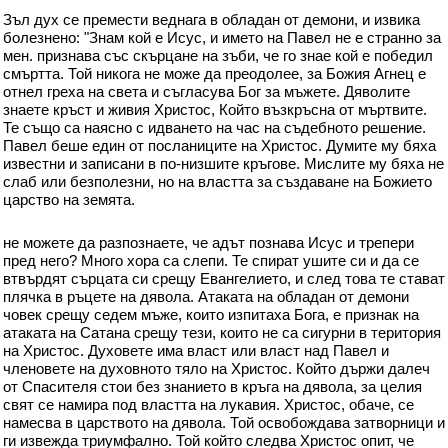
Зъл дух се премести веднага в обладан от демони, и извика
болезнено: "Знам кой е Исус, и името на Павел не е странно за
мен. признава със скърцане на зъби, че го знае кой е победил
смъртта. Той никога не може да преодолее, за Божия Агнец е
отнел греха на света и съгласува Бог за мъжете. Дяволите
знаете кръст и живия Христос, Който възкръсна от мъртвите.
Те също са наясно с идването на час на съдебното решение.
Павел беше един от посланиците на Христос. Думите му бяха
известни и записани в по-низшите кръгове. Мислите му бяха не
слаб или безполезни, но на властта за създаване на Божието
царство на земята.
не можете да разпознаете, че адът познава Исус и трепери
пред него? Много хора са слепи. Те спират ушите си и да се
втвърдят сърцата си срещу Евангелието, и след това те стават
плячка в ръцете на дявола. Атаката на обладан от демони
човек срещу седем мъже, които изпитаха Бога, е признак на
атаката на Сатана срещу тези, които не са сигурни в територия
на Христос. Духовете има власт или власт над Павел и
членовете на духовното тяло на Христос. Който държи далеч
от Спасителя стои без знанието в кръга на дявола, за целия
свят се намира под властта на лукавия. Христос, обаче, се
намесва в царството на дявола. Той освобождава затворници и
ги извежда триумфално. Той който следва Христос опит, че