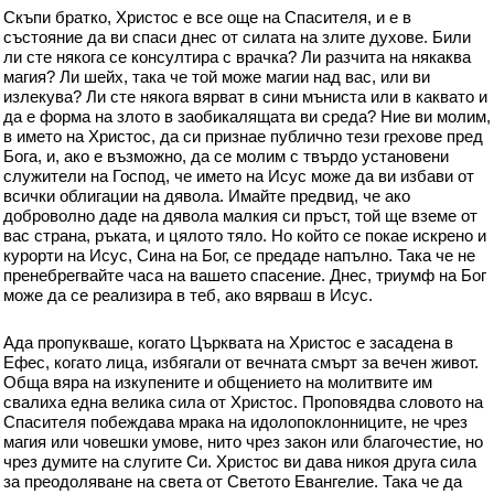
Скъпи братко, Христос е все още на Спасителя, и е в
състояние да ви спаси днес от силата на злите духове. Били
ли сте някога се консултира с врачка? Ли разчита на някаква
магия? Ли шейх, така че той може магии над вас, или ви
излекува? Ли сте някога вярват в сини мъниста или в каквато и
да е форма на злото в заобикалящата ви среда? Ние ви молим,
в името на Христос, да си признае публично тези грехове пред
Бога, и, ако е възможно, да се молим с твърдо установени
служители на Господ, че името на Исус може да ви избави от
всички облигации на дявола. Имайте предвид, че ако
доброволно даде на дявола малкия си пръст, той ще вземе от
вас страна, ръката, и цялото тяло. Но който се покае искрено и
курорти на Исус, Сина на Бог, се предаде напълно. Така че не
пренебрегвайте часа на вашето спасение. Днес, триумф на Бог
може да се реализира в теб, ако вярваш в Исус.
Ада пропукваше, когато Църквата на Христос е засадена в
Ефес, когато лица, избягали от вечната смърт за вечен живот.
Обща вяра на изкупените и общението на молитвите им
свалиха една велика сила от Христос. Проповядва словото на
Спасителя побеждава мрака на идолопоклонниците, не чрез
магия или човешки умове, нито чрез закон или благочестие, но
чрез думите на слугите Си. Христос ви дава никоя друга сила
за преодоляване на света от Светото Евангелие. Така че да