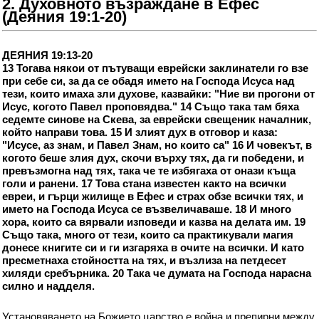
2. Духовното възраждане в Ефес
(Деяния 19:1-20)
ДЕЯНИЯ 19:13-20
13 Тогава някои от пътуващи еврейски заклинатели го взе
при себе си, за да се обадя името на Господа Исуса над
тези, които имаха зли духове, казвайки: "Ние ви прогони от
Исус, когото Павел проповядва." 14 Също така там бяха
седемте синове на Скева, за еврейски свещеник началник,
който направи това. 15 И злият дух в отговор и каза:
"Исусе, аз знам, и Павел Знам, но които са" 16 И човекът, в
когото беше злия дух, скочи върху тях, да ги победени, и
превъзмогна над тях, така че те избягаха от онази къща
голи и ранени. 17 Това стана известен както на всички
евреи, и гърци жилище в Ефес и страх обзе всички тях, и
името на Господа Исуса се възвеличаваше. 18 И много
хора, които са вярвали изповеди и казва на делата им. 19
Също така, много от тези, които са практикували магия
донесе книгите си и ги изгаряха в очите на всички. И като
пресметнаха стойността на тях, и възлиза на петдесет
хиляди сребърника. 20 Така че думата на Господа нарасна
силно и надделя.
Установяването на Божието царство е война и препирни между