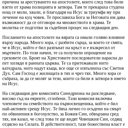
причина за арестуването на апостолите, които след това били
взети от храма полицията в затвора. Там те прекараха студена
нощ се моли, хвали, и благодаря на Исус за триумфа му при
лечение на куц човек. Те прославиха Бога за Неговата им дава
възможност да се отговори на множеството в храма. Те
молитва се подготви за съдебния процес на следващия ден.
Посланието на апостолите на вярата са имали голямо влияние
върху народа. Много хора, с разбити сърца, за които се смята,
че в Исус, който е бил разпънат на кръст и е възкресил от
мъртвите. По този начин, те са получили опрощение на
греховете си. Броят на Христовите последователи нарасна до
пет хиляди в ранната църква. Те са притежавали нито
катедрала, нито надут къща, все още се изпълниха със Светия
Дух. Сам Господ е жилищата в тях и чрез тях. Много хора се
събраха, за да се молят за тези, които са били в затвора в името
на Исус.
На следващия ден комисията Синедриона на разследване,
високо съд на евреите, сглобени. Тази комисия включва
членовете на семейството на първосвещеника, който е бил
най-активен срещу Исус. Те бяха лично го осъдени на смърт
по обвинения в богохулство, за Божия Син, обвързана сред
тях, им казал, че след това те ще видят Човешкия Син, седящ
отдясно на Силата. В действителност, тази божествена власт е