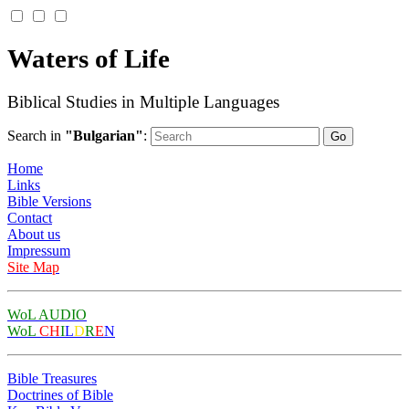
Waters of Life
Biblical Studies in Multiple Languages
Search in
"Bulgarian"
:
Home
Links
Bible Versions
Contact
About us
Impressum
Site Map
WoL AUDIO
WoL
CH
I
L
D
R
E
N
Bible Treasures
Doctrines of Bible