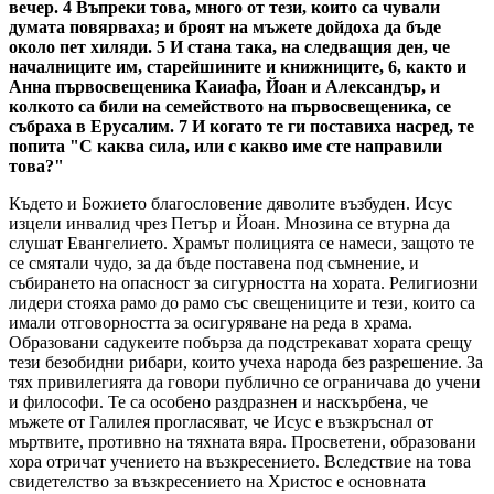
вечер. 4 Въпреки това, много от тези, които са чували
думата повярваха; и броят на мъжете дойдоха да бъде
около пет хиляди. 5 И стана така, на следващия ден, че
началниците им, старейшините и книжниците, 6, както и
Анна първосвещеника Каиафа, Йоан и Александър, и
колкото са били на семейството на първосвещеника, се
събраха в Ерусалим. 7 И когато те ги поставиха насред, те
попита "С каква сила, или с какво име сте направили
това?"
Където и Божието благословение дяволите възбуден. Исус
изцели инвалид чрез Петър и Йоан. Мнозина се втурна да
слушат Евангелието. Храмът полицията се намеси, защото те
се смятали чудо, за да бъде поставена под съмнение, и
събирането на опасност за сигурността на хората. Религиозни
лидери стояха рамо до рамо със свещениците и тези, които са
имали отговорността за осигуряване на реда в храма.
Образовани садукеите побърза да подстрекават хората срещу
тези безобидни рибари, които учеха народа без разрешение. За
тях привилегията да говори публично се ограничава до учени
и философи. Те са особено раздразнен и наскърбена, че
мъжете от Галилея прогласяват, че Исус е възкръснал от
мъртвите, противно на тяхната вяра. Просветени, образовани
хора отричат учението на възкресението. Вследствие на това
свидетелство за възкресението на Христос е основната