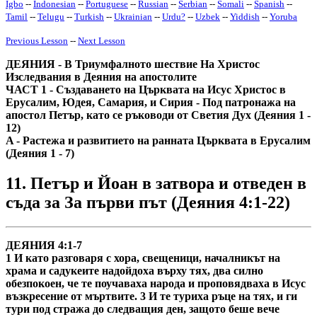
Igbo
--
Indonesian
--
Portuguese
--
Russian
--
Serbian
--
Somali
--
Spanish
--
Tamil
--
Telugu
--
Turkish
--
Ukrainian
--
Urdu
?
--
Uzbek
--
Yiddish
--
Yoruba
Previous Lesson
--
Next Lesson
ДЕЯНИЯ - В Триумфалното шествие На Христос
Изследвания в Деяния на апостолите
ЧАСТ 1 - Създаването на Църквата на Исус Христос в
Ерусалим, Юдея, Самария, и Сирия - Под патронажа на
апостол Петър, като се ръководи от Светия Дух (Деяния 1 -
12)
A - Растежа и развитието на ранната Църквата в Ерусалим
(Деяния 1 - 7)
11. Петър и Йоан в затвора и отведен в
съда за За първи път (Деяния 4:1-22)
ДЕЯНИЯ 4:1-7
1 И като разговаря с хора, свещеници, началникът на
храма и садукеите надойдоха върху тях, два силно
обезпокоен, че те поучаваха народа и проповядваха в Исус
възкресение от мъртвите. 3 И те туриха ръце на тях, и ги
тури под стража до следващия ден, защото беше вече