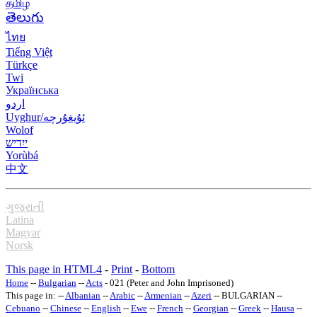
தமிழ்
తెలుగు
ไทย
Tiếng Việt
Türkçe
Twi
Українська
اردو
Uyghur/ئۇيغۇرچه
Wolof
ייִדיש
Yorùbá
中文
ગુજરાતી
Latina
Magyar
Norsk
This page in HTML4
-
Print
-
Bottom
Home
--
Bulgarian
--
Acts
- 021 (Peter and John Imprisoned)
This page in: --
Albanian
--
Arabic
--
Armenian
--
Azeri
-- BULGARIAN --
Cebuano
--
Chinese
--
English
--
Ewe
--
French
--
Georgian
--
Greek
--
Hausa
--