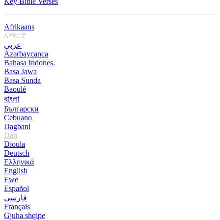
Key Bible Verses
Afrikaans
አማርኛ
عربي
Azərbaycanca
Bahasa Indones.
Basa Jawa
Basa Sunda
Baoulé
বাংলা
Български
Cebuano
Dagbani
Dan
Dioula
Deutsch
Ελληνικά
English
Ewe
Español
فارسی
Français
Gjuha shqipe