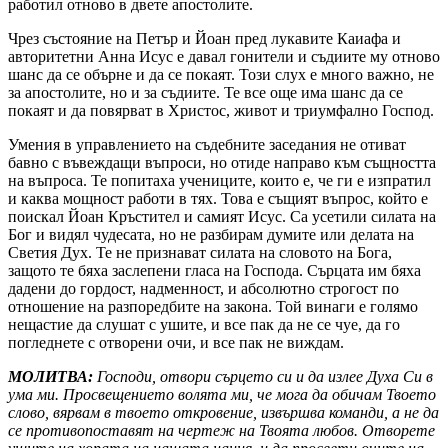
работил отново в двете апостолите.
Чрез състояние на Петър и Йоан пред лукавите Каиафа и
авторитетни Анна Исус е давал гонители и съдиите му отново
шанс да се обърне и да се покаят. Този слух е много важно, не
за апостолите, но и за съдиите. Те все още има шанс да се
покаят и да повярват в Христос, живот и триумфално Господ.
Умения в управлението на съдебните заседания не отиват
бавно с въвеждащи въпроси, но отиде направо към същността
на въпроса. Те попитаха учениците, които е, че ги е изпратил
и каква мощност работи в тях. Това е същият въпрос, който е
поискал Йоан Кръстител и самият Исус. Са усетили силата на
Бог и видял чудесата, но не разбирам думите или делата на
Светия Дух. Те не признават силата на словото на Бога,
защото те бяха заслепени гласа на Господа. Сърцата им бяха
дадени до гордост, надменност, и абсолютно строгост по
отношение на разпоредбите на закона. Той винаги е голямо
нещастие да слушат с ушите, и все пак да не се чуе, да го
погледнете с отворени очи, и все пак не виждам.
МОЛИТВА:
Господи, отвори сърцето си и да излее Духа Си в
ума ми. Просвещението волята ми, че мога да обичам Твоето
слово, вярвам в твоето откровение, извършва команди, а не да
се противопоставят на чертеж на Твоята любов. Отворете