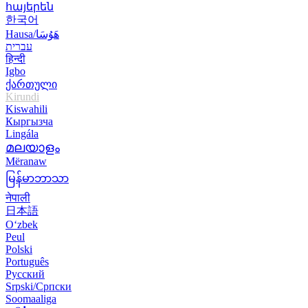
հայերեն
한국어
Hausa/هَوُسَا
עברית
हिन्दी
Igbo
ქართული
Kirundi
Kiswahili
Кыргызча
Lingála
മലയാളം
Mëranaw
မြန်မာဘာသာ
नेपाली
日本語
O‘zbek
Peul
Polski
Português
Русский
Srpski/Српски
Soomaaliga