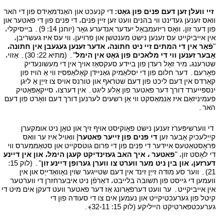
י
זיי וועלן זען דעם פּנים פון גאָט:
די קנעכט און האַנדמאַידס פון די האר
וואס זענען געדינט ווי בהנים וועט זען זיין פּנים، די פּנים פון די פאטער און
פון דער זון، וואָס ריזעמבאַל יעדער אנדערע גאָר (יוחנן 14: 9)۔ בייסיקלי،
אין אייביקייט עס זענען נישט מענטשן און פרויען، ווי עס איז געשריבן،
"
פֿאַר אין די המתים זיי ניט חתונה، אדער זענען געגעבן אין חתונה،
אָבער זענען ווי די מלאכים פון גאָט אין הימל
"۔ (מתיא 22: 30)۔ אַזוי،
שטרענג، מיר זאָל רעדן פון ביידע סעקסאַז אויך אין די מעשונעדיק
פאָרעם۔ דער חלום פון די יסלאַמיק גאַניידן קאַלאַפּסיז ווי אַ הויז פון
קאַרדס אין דעם ליכט פון דעם שטראף און טורנס אויס צו זייַן אַ ליגן
ינספּייערד דורך דער פאטער פון אַלע ליגט۔ אין דערצו، סייקאַפּאַטיק
פעמיניזאַם איז אַנמאַסקט ווי אַן רשעים לערנען דורך דעם וואָרט פון דעם
האר۔
י
י
די ווערשיפּערז זענען נישט פאָוקיסט אויף זיך און טאָן ניט אומקערן
קייַלעכיק אָבער זען
די פּנים פון זייער פאטער
إ וואויל איז ער וואס
פּראָסטאַטעס איידער די פּנים פון די פרום גוטסקייט און סטאַממערס ווי
די לאָסט זון، "
פאטער ، איך האב געזינדיקט קעגן הימל، און אין דיינע
דערזען، און בין ניט מער ווערט צו ווערן גערופן דיינע זון
"۔ (לוק 15:
21)۔ ווער סע מודה זייַן זינד אין דעם שטייגער שוין נאָוואַדייַס און אין
וועמען די גייסט פון תשובה בלייבט، דאַרפֿן ניט איבערחזרן די ווערטער
אין אייביקייט۔ ער וועט דערפאַרונג אַז דער פאטער וועט דעקן אים מיט די
קיטל פון גערעכטיקייט און נעמען אים צו די סעודה פון די
גערעכטפארטיקט הייליקע (לוק 15: 32-11﴾۔
י