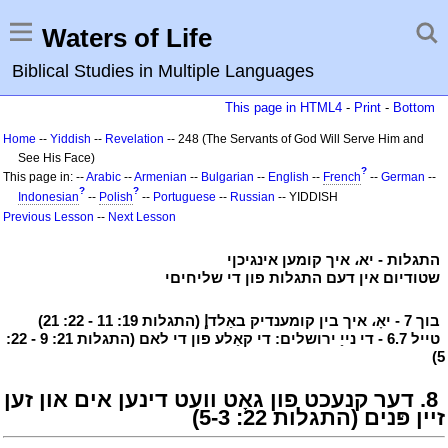
Waters of Life
Biblical Studies in Multiple Languages
This page in HTML4
-
Print
-
Bottom
Home
--
Yiddish
--
Revelation
-- 248 (The Servants of God Will Serve Him and
See His Face)
?
This page in: --
Arabic
--
Armenian
--
Bulgarian
--
English
--
French
--
German
--
?
?
Indonesian
--
Polish
--
Portuguese
--
Russian
-- YIDDISH
Previous Lesson
--
Next Lesson
י
התגלות - יא، איך קומען אינגיכןי
י
י
שטודיום אין דעם התגלות פון די שליחיםי
י
י
בוך 7 - יאָ، איך בין קומענדיק באַלדإ (התגלות 19: 11 - 22: 21)
י
י
טייל 6.7 - די נייַ ירושלים: די קאַלע פון די לאם (התגלות 21: 9 - 22:
5)
י
י
8. דער קנעכט פון גאָט וועט דינען אים און זען
זיין פּנים (התגלות 22: 5-3)
י