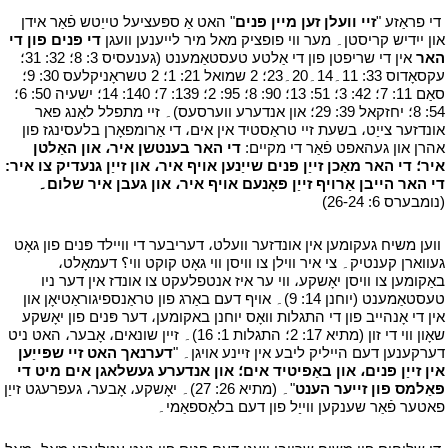
י
די פראַזע "
זיי וועלן זען מיין פּנים
" האט אַ ספּעציעל טייַטש פֿאַר אידן
און ייִדיש קריסטן۔ מער ווי פופציק מאל מיר לייענען וועגן
די פּנים פון די
האר
אין די שריפטן פון די אַלטע טעסטאַמענט (גענעסיס 3: 8؛ 32: 31؛
עקסאָדוס 33: 11۔14۔20۔23؛ 2 שמואל 21: 1؛ 2 טשראָניקלעס 30: 9؛
סאַם 11: 7؛ 42: 3؛ 51: 13؛ 90: 8؛ 95: 2؛ 139: 7؛ 140: 14؛ ישעיה 50: 6؛
54: 8؛ יחזקאל 39: 29؛ און אנדערע ווערסעס)۔ זיי מתפלל לאַנג פאר
אונדזער צייַט، בשעת זיי טראַסטיד אין אים، די אַרומפאָרן בלעסינגז פון
אהרן און געהאפט פֿאַר די מקיים:
די האר בענטשן איר، און האַלטן
איר؛ די האר מאַכן זייַן פּנים שייַנען אויף איר، און זייַן גנעדיק צו איר:
די האר הייבן אַרויף זייַן פּאָנעם אויף איר، און געבן איר שלום۔
(נומבערס 6: 26-24)
י
י
ווען משיח געקומען אין אונדזער וועלט، דעריבער די וויילד פּנים פון גאָט
געווארן קענטיק۔ צי איר ווילן צו וויסן ווי גאָט קוקט ווי؟ דעמאָלט،
באַקומען צו וויסן יאָשקע، ווי ער איז אנטפלעקט צו אונדז אין דער ניו
טעסטאַמענט (יוחנן 14: 9)۔ אויף דעם באַרג פון טראַנספיגוראַטיאָן און
אין די אָנהייב פון די התגלות וואָס יוחנן באקומען، דער פּנים פון יאָשקע
שאָון ווי די זון (מתיא 17: 2؛ התגלות 1: 16)۔ זיין שונאים، אָבער، האט ניט
דערקענען דעם הייליק ליבע אין זיינע אויגן۔ "
דערנאך האט זיי שפּייַען
אין זייַן פּנים، און באַפיטיד אים؛ און אנדערע געשלאגן אים מיט די
פּאַלמס פון זייער הענט
"۔ (מתיא 26: 27)۔ יאָשקע، אָבער، געפרעגט זייַן
פאטער פֿאַר שענקען ווייַל פון דעם בלאַספאַמי۔
י