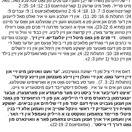
י
די שליחים פון משיח שרייַבן וועגן דעם פּנים פון גאָט עטלעכע מאל، מאל
מיט פרייד، מאל מיט שרעק (1 קאָרינטהיאַנס 13: 12؛ 14: 25؛ 2
קאָרינטהיאַנס 3: 7۔13۔18؛ 4: 6؛ 2 טהעססאַלאָניאַנס 1: 9؛ עברים 9:
24؛ התגלות 6: 16؛ 20: 11)۔ אין די זעלבע וועג ווי איר זאלט מאל לייענען
אין דער פּנים און אויגן פון אַ מענטש וועגן זייַן שטעלונג און וואָס ער מיינט
פון (מתיא 6: 23-22)، אַזוי אויף אַ העכער מדרגה די פּנים פון גאָט ריווילז
זיין טויווע אָדער צארן، זיין קדושה און זיין ליבע، זיין כבוד ווי ווויל ווי זיין
משפט۔
די פּנים פון גאָט מיטל זיין ינלענדיש، זיין זיך۔
קנעכט געדינט
ווי כהנים און די גאַרדיאַן מלאכים פון די ביסל אָנעס זען יעדער מאָל די
פּנים פון דעם פאטער פון יאָשקע משיח אין הימל און אין ניו ירושלים
(מתיא 18: 10؛ התגלות 22: 4)، און אַזוי זיי ווערן פארוואנדלען אין זייַן בילד
און זייַן כבוד (1 יוחנן 3: 2﴾۔
י
י
דאס איז די ציל פון די ישועה געשיכטע، "
ער וועט וואוינען מיט זיי און
זייַן זייער גאָט، און זיי וועלן זייַן זיינע מענטשן און זיינע קינדער
"۔
(התגלות 21: 3۔7)۔ ווער סע באדינט גאָט אין אַ וואָרשיפּינג שטעלונג،
וועט זען אים ווי ער איז۔ פאולוס דיסקרייבד דעם מיסטעריע ווי גייט،
"
איצט דעריבער איר ביסט ניט מער פרעמדע און פאַראַנערז، אָבער
יונגערמאַן בירגערס מיט די הייליקע، און פון די הויזגעזינד פון גאָט؛
און זענען געבויט אויף דעם יסוד פון די שליחים און נביאים، יאָשקע
משיח זיך זייַענדיק די ראשי ווינקל שטיין؛ אין וועמען אַלע די בנין
פיטלי פריימד צוזאַמען וואקסט צו אַ הייליק טעמפּל אין די האר۔
אין וועמען איר אויך זענען געבויט צוזאַמען פֿאַר אַ וואוינארט פון
גאָט דורך די גייסט
"۔ (עפעסיאַנס 2: 22-19﴾۔
י