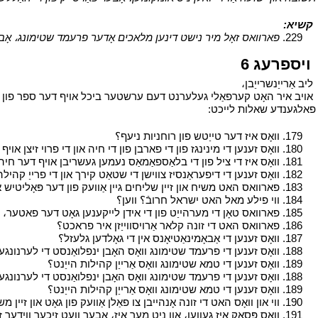
י
קשיא:
י
י
229.
פארוואס זאָל מיר נישט דינען מלאכים אָדער פרעמד שטימונג، אָבע
י
ויספרעג 6
י
י
ליב אַרייַנשרייַבן،
י
י
אויב איר האָט קערפאַלי געלערנט דעם ערשטער ביכל אויף דער ספר פון התגלו
פאלגענדע שאלות לייכט:
י
י
179. וואָס איז דער טייַטש פון רוחניות ניעף؟
י
י
180. וואָס זענען די מינינגז פון די פארבן פון די חיה און די פרוי זיצן אויף אים؟
י
181. וואָס איז די ציל פון די בלאַספאַמאַס נעמען געשריבן אויף דער חיה؟
י
182. וואָס זענען די דיפעראַנסיז צווישן די שטאַט קירך און די פרייַ קהילה؟
י
183. פארוואס האט משיח און זיין שליחים גיין אַוועק פון דער פּאָליטיש אויטאָריטעט און געלעבט אין קאָנטענטעדנעסס؟
י
184. ווי פילע מאל האט ישראל חרובֿ؟ ווען؟
י
י
185. פארוואס טאָן די מערהייַט פון די אידן לייקענען גאָט דער פאטער، דער זון און זיין רוח؟
י
186. פארוואס האט די זונה קלאר אַרויסווייַזן איר פראכט؟
י
י
187. וואָס זענען די אַבאָמינאַטיאָנס אין די גאָלדען גלעזל؟
י
י
188. וואָס זענען די פרעמד שטימונג וואָס האָבן ינפלואַנסט די לערנונגען פון די מישנאַ און גמרא؟
י
189. וואָס זענען די טמא שטימונג וואָס אַרייַן קהילות הייַנט؟
י
י
188. וואָס זענען די פרעמד שטימונג וואָס האָבן ינפלואַנסט די לערנונגען פון די מישנאַ און גמרא؟
י
189. וואָס זענען די טמא שטימונג וואָס אַרייַן קהילות הייַנט؟
י
י
190. ווי און וואָס האט די זונה אָנהייבן צו פאַלן אַוועק פון גאָט און זיין משיח؟
י
191. וואָס פּסאַק איז געווען، און ניט מער איז، אָבער וועט זיכער ווידער זייַן؟