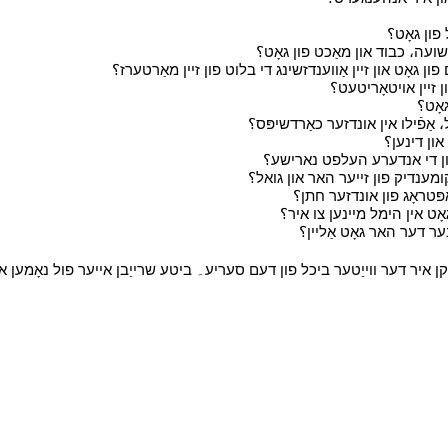
י
י
י
י
י
י
י
י
י
י
י
י
וג، מיר וועלן שיקן איר דער ווייַטער ביכל פון דעם סעריע۔ ביטע שרייַבן אייער פול נא