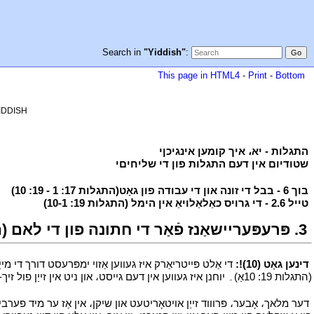
Search in
"Yiddish"
:
This page in HTML4
-
Print
-
Bottom
YIDDISH
י
התגלות - יא، איך קומען אינגיכןי
י
י
שטודיום אין דעם התגלות פון די שליחיםי
י
י
בוך 6 - בבל די זונה און די עבודה פון גאָט(התגלות 17: 1 - 19: 10)
י
י
טייל 2.6 - די גרויס כאַלאַלויאַ אין הימל (התגלות 19: 10-1)
י
י
3. פּרעפּעריישאַנז פֿאַר די חתונה פון די לאם (התגלות 19: 10-7)
י
דינען גאָט (10)!:
די אַלט פּייטריאַרק איז געווען אַזוי ימפּרעסט דורך די מ
(התגלות 19: 10אַ)۔ יוחנן איז געווען אין דעם גייסט، און ניט אין זייַן פול זיך-קאָנטראָל۔
י
דער מלאך، אָבער، פּרוווד זייַן אויטאָריטעט און שיקן، אין אַז ער מיד פער