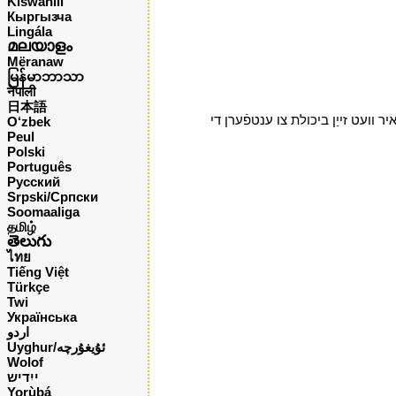
Kiswahili
Кыргызча
Lingála
മലയാളം
Mëranaw
မြန်မာဘာသာ
नेपाली
日本語
וועט זייַן ביכולת צו ענטפֿערן די
O‘zbek
Peul
Polski
Português
Русский
Srpski/Српски
Soomaaliga
தமிழ்
తెలుగు
ไทย
Tiếng Việt
Türkçe
Twi
Українська
اردو
Uyghur/ئۇيغۇرچه
Wolof
ייִדיש
Yorùbá