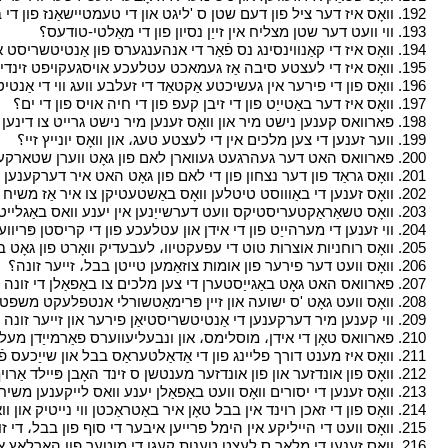
י
192. וואָס איז דער ציל פון דעם שטן ס 'ליגט און די טעמטיישאַנז פון די בייז איינער؟
י
193. ווי וועט דער שטן מצליח אין זייַן נסיון פון די מאַלטי-טודעס؟
י
י
194. וואָס איז די קאַנווינסינג נס פֿאַר די אנהענגערס פון אַנטיטשריסט אַז זיי זאלן גלויבן אין אים און זייַן פאטער שׂטן؟
י
195. וואָס איז די לעצטע סיבה אַז געמאכט עטלעכע אויסגעקויפט זינדיקע ווערן רעגיסטרירט אין דעם ספר פון לעבן؟
י
196. וואָס פון די פירער אין געשיכטע אַקטאַד די זעלבע וועג ווי די אַנטיטשריסט וועט טאָן؟
י
197. וואָס איז דער באַטייַט פון די זיבן קעפ פון די חיה אויס פון די ים؟
י
י
198. פארוואס קענען נישט מיר און וואָס זענען מיר נישט גרייט צו דינען די שרים פון ווערלדלי שטאַטן؟
י
199. ווער זענען די צען מלכים אין די לעצטע טעג، און וואָס יונייץ זיי؟
י
י
200. פארוואס האט דער געהרגעט געווארן לאם פון גאָט ווערן שטארקער ווי אַלע העלדן פון דער וועלט؟
י
201. וואָס גראַד פון דער נצחון פון די לאם פון גאָט האט איר דערקענען און דערפאַרונג לויט צו דער רוס ביבל؟
י
202. וואָס זענען די באַוווסט טיטלען וואָס באַשטעטיקן צו איר אַז משיח איז דער גאט פון לאָרדס און מלך פון מלכים؟
י
203. וואָס טשאַראַקטעריסטיקס וועט דערשייַנען אין יענע וואס באַגלייטן יאָשקע אויף זיין צוריקקומען؟
י
204. ווי זענען די מערהייַט פון די אידן און עטלעכע פון די קריסטן פּריווענטיד פון פּענאַטרייטינג דיפּלי אין דער אָריגינעל، ריין וואָרט פון גאָט؟
י
205. וואָס רוחניות אוצרות טוט די עפעקטיוו، לעבעדיק וואָרט פון גאָט ברענגען צו אונדז؟
י
206. וואָס וועט דער פירער פון אומות צוזאַמען טייטן בבל، זייער זונה؟
י
י
207. פארוואס האט גאָט באַגייַסטערן די צען מלכים צו באַפאַלן די זונה צו-געטהער، און וואָס האט ער דערקלערן דעם משפט פארויס؟
י
208. וואָס וועט גאָט 'ס ישועה און זיין פּרימאַטשורלי אנטפלעקט משפטים זייַן זיכער איינגעזען؟
י
209. ווי קענען מיר דערקענען די אַנטיטשריסטיאַן פירער און זייער זונה און ויסמייַדן זיי ווייזלי؟
י
210. פארוואס טאָן די אידן، מוסלימס، און ונבעליעווערס פאַרמייַדן מעלדעט אויף משיח 'ס קרוסיפיקשאַן און ישועה אין זיין גייסט פון פארשפרייטן אין צייטונגען، בילדונג און געזעלשאַפט؟
י
211. וואָס איז מענט דורך פליינג פון די אַדאַלטעראַס בבל און שייַכעס פֿאַראַנטוואָרטלעכקייט אין די לעבעדיק קהילה؟
י
212. וואָס פון אונדזער און פון אונדזער מענטשן ס זינד האָבן פּיילד אַרויף ביז זיי ריטשט צו הימל؟
י
213. וואָס זענען די יסורים וואָס וועט באַפאַלן יענע וואס לייקענען משיח 'ס ישועה؟
י
214. וואָס פון די זאכן רוינד אין בבל טאָן איר באַטראַכטן ווי נייטיק און וואָס טוט איר באַטראַכטן ווי ומנייטיק פֿאַר לעבעדיק؟
י
215. וואָס וועט די הייליקע אין הימל פרייען איבער די סוף פון בבל، די זונה؟
י
216. וואָס זענען די מלאך ס לעצט טענות קעגן די מוטער פון האַרלאָץ און איר אנהענגערס؟