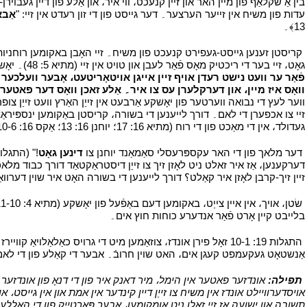
בין אַ שקלאַף פון מיין האר און זיין קנעכט، ווי איר، און אַלע פון דיין געבו
עדות פון משיח אין זייער הערצער۔ דער גייסט פון די זון רעדט אין זיי: "
אַבא
13﴾۔
י
י
קריסטן זענען גייסט-געפירט קנעכט פון משיח۔ זיי האָבן באקומען רוחניות י
גאָט، זיי בער די ריכטיק מאָס פֿאַר לעבן און טויט אין זיי (מתיא 5: 48)۔ יאָשקע אַשורד זיין תלמידים: "
פֿאַר ער וועט נישט רעדן אויף זיין אייגן אויטאָריטעט، אָבער וועלכער
וואָס איז מיין، און דערקלערן עס צו איר۔ אַלע זאכן וואָס דער פאטע
ווער לעץ די נבואה ווערטער פון יאָשקע אַרבעט אין זייַן האַרץ וועט זייַן צופ
זיי צו אכפערן די לאם۔ דורך לייענען די בשורה، קריסטן באַקומען ינספּיראַציע
געדולד، אין די מאַכט פון די רוח (מתיא 16: 17؛ יוחנן 16: 13؛ אַקס 16: 10-6؛ רוימער 8: 1، 9، 14، 27-26﴾۔
י
דער מלאך פון די האר עקספּרעסלי סאַמאַנד יוחנן צו
דינען גאָט
זיין זיך-קרבן לאָזן איר קאַלט؟ דורך לייענען די בשורה האָט איר שוין דערווא
י
בלייבט קיין אָרט פֿאַר אנדערע כוחות חוץ אים۔
י
י
התגלות 19: 10-1 זאָל פירן אונדז، צוזאַמען מיט די גרויס כאַלאַ
אַנשטאָט געקעמפט קעגן אים، האט שוין חרובֿ۔ אבער די קאַלע פון די לאם א
י
תפילה:
אונדזער פאטער אין הימל، מיר דאנק איר פון די דנאָ פון אונדזער הע
אויסדערוויילט אונדז אין משיח צו זייַן דיין קינדער אין אמת און אין גייסט، 
תשובה און ישועה אַז זיי זאלן ניט אומקומען، אָבער פּאַרטייק פון די האַללע