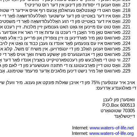
י
217. וואָס זענען די יסודות פון דינען אין דער רוס טריניטי؟
י
י
218. וואָס האט די קאַונטלאַס געהאלפן אָנעס רוף אויס איידער די שטול פון גאָט؟
י
219. וואָס איז דער באַטייַט פון דער ערשטער האַללעלודזשאַה פֿאַר די ישועה، כבוד און מאַכט פון גאָט؟
י
220. וואָס איז דער באַטייַט פון די רגע האַללעלודזשאַה פֿאַר די משפטים פון גאָט און זיין אַווענדזשינג די בלוט פון זיין מאַרטערז؟
י
221. וואָס טוט עס מיינען אַז גאָט האט גענומען זיין מלכות، זיין רעכט און זיין אויטאָריטעט؟
י
222. פארוואס טאָן מיר האָבן די רעכט צו עדות אַז די האר איז אונדזער גאָט؟
י
223. פארוואס טאָן מיר פאַרדינען צו זייַן צופרידן און פרייען בייַ אַלע מאָל، אַפֿילו אין אונדזער כאַרדשיפּס؟
י
224. פארוואס איז עס צונעמען פֿאַר אונדז צו געבן כבוד צו גאָט אין לויב און דינען؟
י
225. פארוואס זענען האַלב פון די יונגפרויען، אין משיח 'ס משל، קלוג און די אנדערע העלפט נארישע؟
י
226. פארוואס טאָן די אנהענגערס פון יאָשקע משיח וואַך אויס פֿאַר די קומענדיק פון זייער האר און גואל؟
י
227. ווי טוט די מאַלבעש פון רעכטפארטיקייט באַצירן אונדז פֿאַר דער אָפּטראָג פון אונדזער חתן؟
י
228. וואָס טוט דיין פאַרבעטונג צו די חתונה וועטשערע פון די לאם פון גאָט אין הימל מיינען צו איר؟
י
229. פארוואס זאָל מיר נישט דינען מלאכים אָדער פרעמד שטימונג، אָבער דער האר גאָט אַליין؟
י
אויב איר ענטפֿערן 75% פון די אויבן שאלות פּונקט און גענ
די פאלגענדע אַדרעס:
י
י
וואסערן פון לעבן
י
י
P.O.Box 600513
י
י
70305 שטוטגאַרט
י
י
דייַטשלאַנד
י
י
www.waters-of-life.net
Internet:
י
י
www.waters-of-life.org
Internet:
י