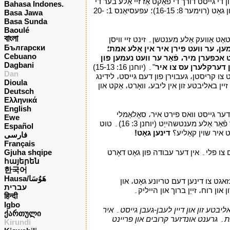
 די גייסט דורך די פאַקט אַז זיי אַלע בער די
Bahasa Indones.
"! גאָט 'ס גייסט זאגט עדות צו זייער גייסט אַז זיי זענען קינדער פון גאָט (רוימער 8: 16-15)؛ עפעסיאַנס 1: 20-
Basa Jawa
Basa Sunda
Baoulé
বাংলা
ט אַוועק אַלע מענטשן۔ זינט זיי וויסן
Български
ן، ער וועט פירן איר אין אַלע אמת؛
Cebuano
 אכפערן מיר، פֿאַר ער וועט נעמען פון
Dagbani
ן דערקלערן עס צו איר
"۔ (יוחנן 16: 15-13)
Dan
ט צו קריסטן، געבוירן פון דעם גייסט، לידינג
Dioula
ין באליבטע זון אין ליבע، וואָרט، אַקט און
Deutsch
Ελληνικά
English
סי פון דער גייסט וואס פירט איר، סאָלאַמלי
Ewe
דערקענען، אַז איר זאלט ניט לאָזן זיך צו זייַן דיסטראַקטאַד דורך כבוד מלאכים۔ אין די לאם פון גאָט אַליין טאָן איר דערקענען די ליבע פון דעם פאטער פֿאַר אַלע מענטשהייַט (יוחנן 3: 16)۔ טוט
Español
ט איר שוין קאַליע؟
דינען גאָט!
י
فارسی
Français
 זון، דעם באַפֿעל שטעלן אים צו פלי۔ אין דער עבודה פון גאָט דאָרט
Gjuha shqipe
հայերեն
한국어
Hausa/هَوُسَا
אפגעזאגט צו דינען דעם טריונע גאָט، און
עברית
 רוח، זייַן ברוך און הייליק۔
י
हिन्दी
Igbo
ליבטע זון און דיין לעבן-געבן גייסט۔ איר
ქართული
מנות۔ גרענט אונדזער קרובים און פריינט
Kirundi