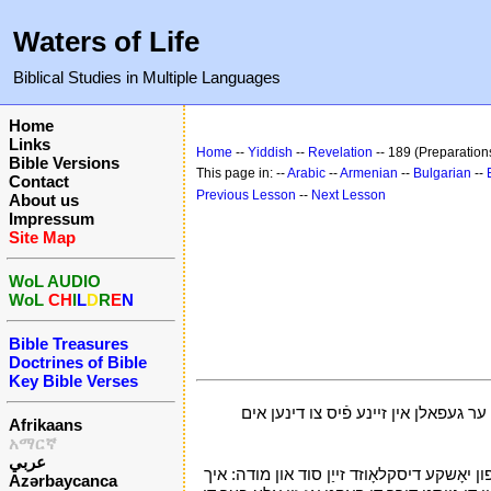
Waters of Life
Biblical Studies in Multiple Languages
Home
Links
Home
--
Yiddish
--
Revelation
-- 189 (Preparation
Bible Versions
This page in: --
Arabic
--
Armenian
--
Bulgarian
--
Contact
Previous Lesson
--
Next Lesson
About us
Impressum
Site Map
WoL AUDIO
WoL
CH
I
L
D
R
E
N
Bible Treasures
Doctrines of Bible
Key Bible Verses
ר געפאלן אין זיינע פֿיס צו דינען אים
Afrikaans
አማርኛ
عربي
 יאָשקע דיסקלאָוזד זייַן סוד און מודה: איך
Azərbaycanca