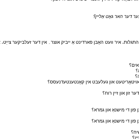
ר דער האר גאָט אַליין؟
י
ת، איר וועט האָבן פארדינט אַ ייביק אוצר۔ אין דער זעלביקער צייַט، איר 
י
י
י
י
י
י
י
י
י