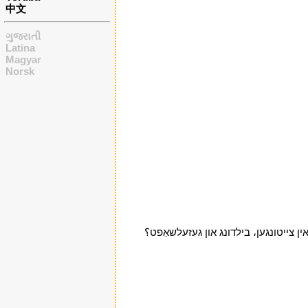
中文
ગુજરાતી
Latina
Magyar
Norsk
י