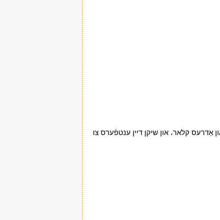
ָמען און אַדרעס קלאר، און שיקן דיין ענטפֿערס צו