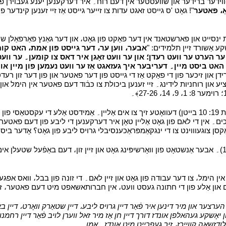
ירן-ווידער ברידער און שוועסטער אין דעם רוח۔ איר דערקענען יענע געבוירן פון
ַ، פאטער
נסייט און פארשטאנד אין דער פאַקט פון גאָט، און דער גאַנץ פאַרפאַלן שטאַ
אבער، ווען ער، דער גייסט פון אמת، האט קומע
 ער הערט ער וועט רעדן؛ און ער וועט זאָגן איר דאס צו קומען۔ ער וועט
ר האט ביסט מיין۔ דעריבער איך געזאגט אַז ער וועט נעמען פון מיין או
רידן און זיכער פון די פאַקט אַז די גייסט פון דער פאטער און פון דער זון רעד
 און רוחניות לידינג۔ זיי זענען ביכולת צו כּבֿוד דעם פאטער אין הימל און זי
י
!" (התגלות 19: 10 בייטן) דעוואָטע זיך צו אים אַליין۔ אַמידסט אַלע די עקסטאַ
ַקסן צוגעוווינט צו די ינגקאַמפּראַכענסיבלי גרויס ליבע פון גאָט؟ אָדער ביס
שׂטן، אויך، אין איין צייַט، באקומען דעם באַפֿעל פון יאָשקע (מתיא 4: 11-10)۔ אבער אַנשטאָט פון וואָרשיפּינג גאָט און זיין
לויאַ קוויירז אין הימל، צו דער עבודה פון גאָט און זיין לאם۔ די זונה פון בבל، וואס 
ון אַלע פון די חתונה געסט וועט، אין חברותאשאפט מיט דעם פאטער، זון און
רצער און מיר דינען איר פֿאַר דיין גרויס ליבע، דיין שטאַרק וואָרט، דיין בא
און יאָשקע געהאלפן אונדז דורך דיין חן אַז מיר זאל ווערן לויב פֿאַר דיין רח
לודזשאַה קוויירז، זיך געפרייט מיט אונדז۔ אמן۔
י