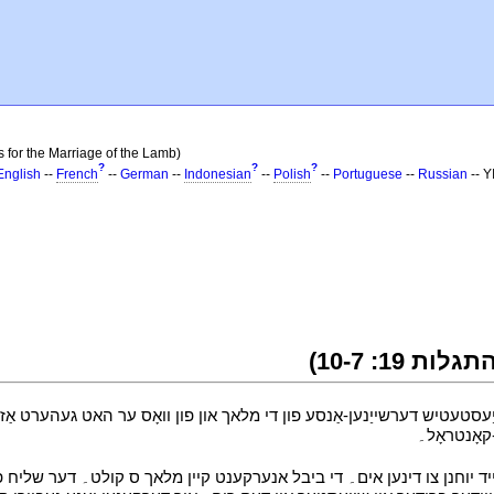
s for the Marriage of the Lamb)
?
?
?
English
--
French
--
German
--
Indonesian
--
Polish
--
Portuguese
--
Russian
-- 
י
ייַעסטעטיש דערשייַנען-אַנסע פון די מלאך און פון וואָס ער האט געהערט אַז ע
י
בייד יוחנן צו דינען אים۔ די ביבל אנערקענט קיין מלאך ס קולט۔ דער שליח פון