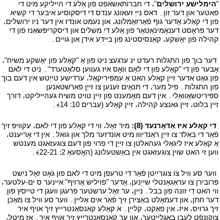
"
הימלישע ירושלים
"، די חברותאשאפט פון אַלע די הייליקע מיט די
פאטער און דער זון۔ דאס נייַ זעאונג ענדס די דיסקוסיע איבער די קשיא
פון די קאַלע אָדער גוף פֿאַרזאַמלונג، און נעמט אונדז אין דער ניו ירושלים،
דער פּראָסט דענאָמינאַטאָר פון אַלע די משלים און דיסקריפּשאַנז פון די
קהילה פון יאָשקע، קאַנסיסטינג פון ביידע אידן און גויים۔
י
י
דער בוך פון התגלות רעדט ינ ערגעצ ניט פון אַ "קאַלע פון יאָשקע משיח"،
אָבער פון די "קאַלע פון די לאַם וואָס איז געווען סלאָטערד"۔ ניט די לאם
פון גאָט אדער זיין קאַלע האט אַ עמפּיריקאַל، ערדישע טייַטש אין דעם בוך
פון התגלות۔ פיל מער، די תּנאָים זענען צו זייַן פארשטאנען
ספּיריטשאַוואַלי۔ אין דעם מאָמענט פון זיין טויט משיח געהייליקט، דורך
זיין בלוט، זיין גאנצע קהילה، זיין קאַלע (עברים 10: 14﴾۔
י
י
די קאַלע איז אַדאָרנעד (8):
מיר זאָל، ווי די קאַלע פון די לאם، עקוויפּ זיך
פֿאַר די באַלד צו זייַן ראַנדיווו מיט אונדזער מלך און גואל۔ אין די אָריענט،
אַ קאַלע איז ליגאַלי געהאלטן צו זייַן די פרוי פון דעם צוגעזאגט מענטש
ווען זי האט שוין צוגעזאגט אין באַשטעלונג (האָסעאַ 2: 22-21﴾۔
י
י
ווער סע וויל צו צוגרייטן פֿאַר די טרעפן מיט די לאם פון גאָט זאָל נישט
פּרובירן צו עראַגאַנטלי שייַנען، אָדער "פויליש אַרויף" איינער ס ים-עלטער،
ווי האט די זונה פון בבל۔ ניין، ער זאָל ערשטער פרעגן וועגן די טייסץ פון
דער חתן، און דעמאָלט באַצירן זיך פֿאַר אים אַליין۔ ווער סע וויל צו מאַכן
זיך גרויס، איז، אין פאַקט، קליין۔ א קאַלע קאַנסאַנטרייץ זיך אויף איר
צוקונפֿט לעבן באַגלייטער، און ער קאַנסאַנטרייץ זיך אויף איר۔ אַז מיטל،