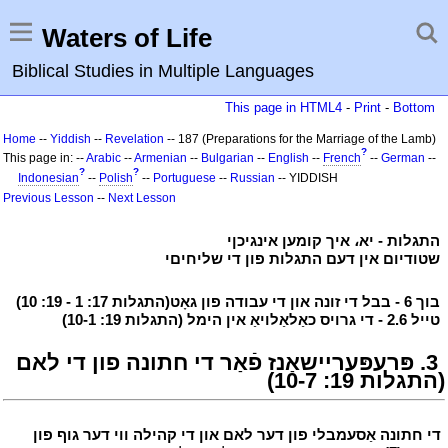
Waters of Life
Biblical Studies in Multiple Languages
This page in HTML4
-
Print
-
Bottom
Home
--
Yiddish
--
Revelation
-- 187 (Preparations for the Marriage of the Lamb)
?
This page in: --
Arabic
--
Armenian
--
Bulgarian
--
English
--
French
--
German
--
?
?
Indonesian
--
Polish
--
Portuguese
--
Russian
-- YIDDISH
Previous Lesson
--
Next Lesson
י
התגלות - יא، איך קומען אינגיכןי
י
י
שטודיום אין דעם התגלות פון די שליחיםי
י
י
בוך 6 - בבל די זונה און די עבודה פון גאָט(התגלות 17: 1 - 19: 10)
י
י
טייל 2.6 - די גרויס כאַלאַלויאַ אין הימל (התגלות 19: 10-1)
י
י
3. פּרעפּעריישאַנז פֿאַר די חתונה פון די לאם
(התגלות 19: 10-7)
י
י
די חתונה אַסעמבלי פון דער לאם און די קהילה ווי דער גוף פון