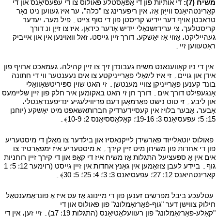
משיח (7):
די אותיות פון די אַפּאָסטלע פאולוס צו די עפעסיאַנס און די
קאָרינטהיאַנס ווייַזן אַז، אין ריפערינג צו "כלה"، ער איז געווען ניט נאָר
טראכטן אויף דער ייִדיש קריסטן פון די סוף צייַט۔ פיל מער، יעדער
קריסטלעך، צי ערידזשנאַלי ייִדיש אָדער כידאַן، איז צו זייַן ונ דורך
געהייליקט، אַזוי אַז יאָשקע، דורך זיין גייסט، זאל וואוינען אין און אייביק
ראַטעווען זיי۔
י
י
אין די ניו קאָווענאַנט משיח געבונדן זיך צו זיין קהילה، געמאכט אַרויף פון
אידן און גויים۔ זי איז ליגאַלי פאַרייניקטע צו אים נעענטער ווי די חתונה
בונד קענען פאַרייניקן צוויי מענטשן۔ זי האט שוין ספּיריטשאַוואַלי
אָנגעפילט דורך אים۔ דורך חן זי האט באקומען איר חלק פון זיין שליימעס
און ליבע۔ זי טוט נישט פאַרמאָגן דעם פּריווילעגיע ינדיפּענדאַנטלי،
אָבער، אָבער בלויז אין קעסיידערדיק חברותאשאפט מיט יאָשקע (יוחנן
15: 5؛ עפעסיאַנס 3: 19-16؛ קאָלאָססיאַנס 2: 10-9﴾۔
י
י
פאולוס יוטאַלייזד פאַרשידן לייקנאַסיז און בילדער צו מאָלן די מיסטעריע
פון די אחדות פון משיחן מיט זיין קירך۔ א מיסטעריע איז ימפּאַרטיד צו
אים אין אַ ספּעציעל התגלות אַז משיח איז די קאָפּ און די קירך זיין רוחניות
גוף۔ ביידע לעבן צוזאַמען אין גאַנץ אחדות אין זיין גייסט (רוימער 12: 5؛ 1
קאָרינטהיאַנס 12: 27؛ עפעסיאַנס 3: 3؛ 4: 25؛ 5: 30﴾۔
י
י
עטלעכע ביבל מפרשים זענען פון די מיינונג אַז עס איז אַ פונדאַמענטאַל
חילוק צווישן דער "גוף-פֿאַרזאַמלונג" פון פאולוס און די
"קאַלע-פֿאַרזאַמלונג" פון רעוועלאַטיאָנס (התגלות 19: 7ב)۔ זיי זען، אין די