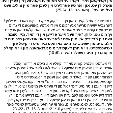
און נאָכפאָלגן מיר۔ פֿאַר ווער סע תאוות צו ראַטעווען זייַן לעבן וועט
פאַרלירן עס، און ווער סע פארלירט זייַן לעבן פֿאַר מייַן צוליב וועט
געפֿינען עס
"۔ (מאַטע-טו 16: 25-24)
י
י
רוחניות זיך-אָפּלייקענונג און זיך-דורכקוק איז אַ חן וואָס מאכט פריילעך!
דער נביא ישעיה פריער אנערקענט אין די אַלטע קאָווענאַנט די גרויס
פרייד וואָס קומט איבער אַ גאָט-מורא מענטש، וואס קלאַדס און אַדאָרנז
זיך מיט גאָט 'ס חן: "
איך וועל זייער פרייען אין די האר، מיין נשמה
וועט זייַן פריידיק אין מיין גאָט ؛ פֿאַר ער האט אנגעטאן מיר מיט די
מלבושים פון ישועה، ער האט באדעקט מיר מיט די קיטל פון
גערעכטיקייט، ווי אַ חתן דעקס זיך מיט אָרנאַמאַנץ، און ווי אַ קאַלע
אַדאָרנז זיך מיט דזשולז
" (ישעיה 61: 10)
י
י
די מערסט וויכטיק קשיא פֿאַר די קאַלע איז: ביסט איר דזשויאָוסלי
אַווייטינג דיין טרעפן מיט יאָשקע؟ צי איר לאַנג פֿאַר אים؟ זענען אייערע
געדאנקען פאַרנומען מיט אים، די איין רובֿ שיין؟ צי איר לעבן מיט די
דערוואַרטונג פון זיין באַלד קומען، און זענען איר אָנגעפילט מיט
יקספּעקטאַנט פרייד איבער דעם כבוד צייַט؟ צי איר קאַנשאַסלי צולייגן
דיין נייַ לעבן נוסח מיט דער גואל פון די וועלט אין מיינונג؟ צי איר ווילן צו
לעבן אויף אייביק מיט אים؟ אָדער، טאָן איר ווינטשן צו בלייַבן ינטראַפּט
דורך דיין אַלט וועג פון לעבעדיק און האָבן דיין לעבן דרייען אַרום זיך؟
ונטערזוכן זיך אין די רוח און פרעגן יאָשקע צו מאַכן זיין פרייד גאַנץ אין
איר۔ דעמאָלט، לאַנג פֿאַר אים، נאָר ווי ער האט שטענדיק לאָנגד פֿאַר
איר، ווייַל ער האט ליב איר (מארק 10: 21؛ יוחנן 3: 16، 17، 22، 23؛