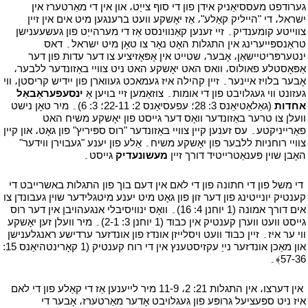
גערודפט מעססיאַניק אידן פון די סוף צייַט، און אין די מאַרטערז אין
ישראל، די "הייליק קאַלע"، אַז יאָשקע וועט ברענגען מיט אים אין זיין
צווייטע קומענדיק۔ זיי זענען קאַנווינסט אַז די מערהייַט פון געשעענישן
טראַנספּייערינג אין התגלות האָט נאָר צו טאָן מיט ישראל۔ דאס
ינטערפּריטיישאַן، אָבער، שטייט אין אָפּאָזיציע צו דער עדות פון דער
אַפּאָסטלע פאולוס، וואס האט יאָשקע האט ניט צוויי באַזונדער ללבער،
אָבער בלויז איינער۔ זיין קהילה איז געמאכט געווארן פון ייִדיש קריסטן، ווי
געזונט ווי געגלויבט פון די אומות۔ צוזאַמען זיי בויען אַ
ינסעפּעראַבאַל
אחדות
(גאַלאַטיאַנס 3: 28؛ עפעסיאַנס 2: 22-11؛ 3: 6)۔ מיר טאָן נישט
וועלן צו טרער באַזונדער וואָס דער גייסט פון יאָשקע משיח האט
פאַרייניקטע۔ עס זענען קיין צוויי באַזונדער "רוס ספּיריץ" פון גאָט، און קיין
צוויי רוחניות ללבער פון יאָשקע משיח۔ אַלע פון יענע "געבוירן ווידער"
האָבן שוין פּענאַטרייטיד דורך זיין
מעשונעדיק
גייסט۔
י
י
די משל פון די חתונה פון די לאם אין דעם בוך פון התגלות באשרייבט די
קענטיק יונייטינג פון דער זון פון גאָט מיט יענע מיטגלידער שוין געבונדן צו
אים דורך אמונה (1 יוחנן 4: 16)۔ וואָס ינוויסיבלי אנגעהויבן אין דער רוס
גייסט וועט ווערן קענטיק אין כבוד (1 יוחנן 3: 2-1)۔ מיר וועלן זען יאָשקע
ווי ער איז۔ זיין כבוד וועט ויסלייזן אונדז פון אונדזער ערדישע ראנגלענישן
און מאַכן אונדזער נייַ עקזיסטענץ אין די רוח קענטיק (1 קאָרינטהיאַנס 15:
57-36﴾۔
י
י
אין דערצו، אין התגלות 21: 2، 11-9 מיר לייענען אַז די קאַלע פון די לאם
איז ניט ספּעציעל גרופּע פון געגלויבט אָדער מאַרטערז، אָבער די