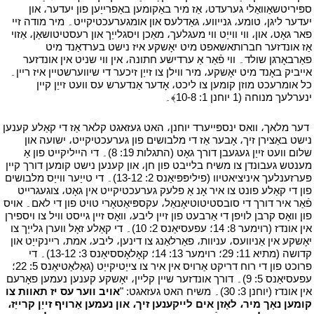
ספּיריטשאַוואַלי גערעדט، אַז מיר באַקומען באַפרייַען פון יעדער، און
יעדער ליגן، טומע، גנייווע، גאַדלעס און אומגערעכטיקייט۔ מיר מודה זיי
פאר גאָט، און، ווי ווייַט ווי מעגלעך، מאַכן ויסגלייַך און רעסטיטושאַן، אַזוי
אַז אונדזער חברותאשאפט מיט יאָשקע איז נישט בערדאַנד מיט
פאַרבאָרגן שולד۔ ווי פֿאַר אַ ערדישע חתונה، אין ווי שניט אין אונדזער
אייביק באָנד מיט יאָשקע، מיר ווילן צו זייַן זיכער די שיווערשטיין איז ריין۔
כל אומרעכט מוזן קומען צו ליכט، אָדער אַנדערש עס וועט זייַן קיין
ינערלעך מנוחה (1 יוחנן 1: 10-8﴾۔
י
י
דער מלאך، וואס ינספּייערד יוחנן، האט געזאגט קלאר אַז די קאַלע קענען
נישט באַצירן זיך، אָבער אַז די מלבושים פון גערעכטיקייט، ישועה און
שלום וועט זייַן געגעבן דורך גאָט (התגלות 19: 8)۔ די הייליקייט פון אַ
מענטש געבונדן צו משיח בלייבט פון חן، און קענען נישט קומען דורך קיין
פּערזענלעך איניציאטיוו (פיליפּפּיאַנס 2: 13-12)۔ די טייַער ווייַס מלבושים
פון די קאַלע פונט צו איר אָנ אַ פלעק גערעכטיקייט אין גאָט، צוגעגרייט
פֿאַר איר דורך די סובסטיטוטיאָנאַל، עקספּיאַטאָרי טויט פון די לאם۔ אויס
פון וואָס קרבן לויפן די אַרבעט פון זיין ליבע، וואָס זיין גייסט וויל צו ויספירן
אין אונדז (רוימער 8: 14؛ עפעסיאַנס 2: 10)۔ די קאַלע זאָל ווערן גלייַך צו
יאָשקע אין אַניוועס، עניוות، פאַרלאַנג צו דינען، ליבע، אמת، ריינקייַט און
קדושה (מתיא 11: 29؛ רוימער 13: 14؛ קאָלאָססיאַנס 3: 13-12)۔ די
פרוכט פון די רוח דריקט אַרויס אין איר צו צייַטיקייַט (גאַלאַטיאַנס 5: 22؛
עפעסיאַנס 5: 9)۔ דורך אונדזער שיין קליין، יאָשקע קענען נעמען פאָרעם
אין אונדז (יוחנן 3: 30)۔ משיח האט געזאגט: "
אויב ווער עס יז תאוות צו
קומען נאָך מיר، לאָזן אים לייקענען זיך، און נעמען אַרויף זייַן קרייַז،