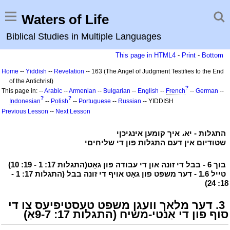
Waters of Life
Biblical Studies in Multiple Languages
This page in HTML4
-
Print
-
Bottom
Home
--
Yiddish
--
Revelation
-- 163 (The Angel of Judgment Testifies to the End
of the Antichrist)
?
This page in: --
Arabic
--
Armenian
--
Bulgarian
--
English
--
French
--
German
--
?
?
Indonesian
--
Polish
--
Portuguese
--
Russian
-- YIDDISH
Previous Lesson
--
Next Lesson
י
התגלות - יא، איך קומען אינגיכןי
י
י
שטודיום אין דעם התגלות פון די שליחיםי
י
י
בוך 6 - בבל די זונה און די עבודה פון גאָט(התגלות 17: 1 - 19: 10)
י
י
טייל 1.6 - דער משפט פון גאָט אויף די זונה בבל (התגלות 17: 1 -
18: 24)
י
י
3. דער מלאך וועגן משפט טעסטיפיעס צו די
סוף פון די אַנטי-משיח (התגלות 17: 9-7אַ)
י