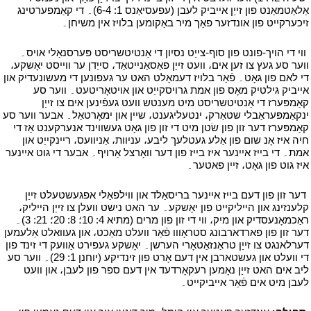
אַלאַטמאַנט פון זייַן אייביק לעבן (עפעסיאַנס 1: 6-4)۔ די קאַמפערטינג
זיכערקייט פון אונדזער פאַך מיר באַקומען בלויז אין משיחן۔
י
י
ווי די הויך-פונט פון סוף-צייַט נסיון די אַנטיטשריסט פּערסנאַלי אויס۔
ווער סע געץ צו זען אים، וועט זייַן פאַסאַנייטאַד، סייַדן ער ווייסט יאָשקע،
די לאם פון גאָט۔ פֿאַר בלויז דעמאָלט האט ער געפונען די מעשונעדיק און
אייביק גילטיק מאָס פון אמת גרויסקייַט און אויטאָריטעט۔ ווער סע
קאַמפּערז די אַנטיטשריסט מיט מענטש וועט געפֿינען אים צו זייַן
ינקאַמפּעראַבלי שטאַרק، ינטעליגענט، שיין און ימאָרטאַל۔ אבער ווער סע
קאַמפּערז דער זון פון שׂטן מיט די זון פון גאָט געשווינד אנערקענט אַז די
חיה איז אָנ שום פון אַלע געטלעך ליבע، עניוות، אַניוועס، ריינקייַט און
אמת۔ די בייז איינער איז בייז פון דער וואָרצל אַרויף۔ אבער די גוט איינער
איז גוט פון גאָט، זיין פאטער۔
י
י
דער זון פון דעם בייז איינער בריסאַלד און ווילפאַלי אפגעשטעלט זייַן
קלענזינג און הייליקייט פון יאָשקע۔ ער האט נישט וועלן צו זייַן הייליק،
ראַכמאָנעסדיק און מיק، ווי די זון פון מרים (מתיא 4: 10؛ 8: 20؛ 21: 3)۔
דער זון פון פארדארבונג סטראָווו פֿאַר וועלט מאַכט، און געוואלט אַלעמען
דערלאנגט צו זייַן טראַנזאַטאָרי הערשן۔ יאָשקע געפירט אַוועק די זינד פון
די וועלט און געשטארבן אין דעם אָרט פון זינדיקע (יוחנן 1: 29)۔ ווער סע
ליב אים האט זייַן נאָמען רעקאָרדעד אין דעם ספר פון לעבן، און וועט
לעבן מיט אים פֿאַר אייביקייט۔
י