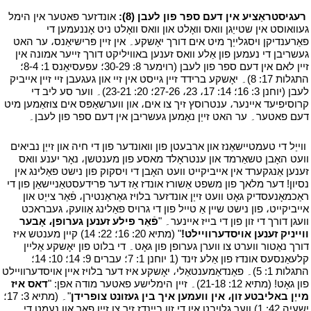
י
רעגיסטראַציע אין דעם ספר פון לעבן (8):
אונדזער פאטער אין הימל
געוואוסט אין שטייַגן וואס וואָלט און וואס וואָלט ניט אָננעמען די
פאַרענדיקן ויסגלייַך מיט אים דורך יאָשקע۔ אין זיין פּרישיאַנס، ער האט
געשריבן די נעמען פון אַלע וואס זענען באוויליקט דורך זייער אמונה אין
זיין לאם אין דעם ספר פון לעבן (רוימער 8: 30-29؛ עפעסיאַנס 1: 8-4؛
התגלות 17: 8)۔ יאָשקע ברידד זיין גייסט אין זיי און געגעבן זיי זיין אייביק
לעבן (יוחנן 3: 16؛ 14: 17، 23، 26-27؛ 20: 21-23)۔ ווער סע ליב די
קרוסיפיעד איינער، ענטרוסץ זיך צו אים، און ווערשאַפּס אים צוזאַמען מיט
דעם פאטער۔ ער האט זייַן נאָמען געשריבן אין דעם ספר פון לעבן۔
י
י
ווייַל די טעמטיישאַנז און ארבעטן פון וואונדער פון די חיה און זייַן נביאים
וועט האָבן טשאַרמד און ענטראָלד מאסע פון מענטשן، נאָר יענע וואס
זענען אַנגקערד אין אייביקייט וועט האָבן די ויסקוק פון נישט פאַלינג אין
נסיון! דער מלאך פון משפט אַשורז אונדז אַז דער פּרידעסטאַניישאַן פון די
ראַכמאָנעסדיק גאָט וועט זייַן אונדזער בלויז גאַראַנטירן، פֿאַר צייַט און
אייביקייט، פון נישט שיין אַ טייל פון די גרויס פאַלינג אַוועק، געבראכט
וועגן דורך די זון פון די בייז איינער۔ "
פֿאַר פילע זענען גערופן، אָבער
ווייניק זענען אויסדערוויילט!
" (מתיא 20: 16؛ 22: 14) קיין מענטש איז
דורך נאַטור ווערט צו ווערן גערופן פון גאָט۔ די בלוט פון יאָשקע אַליין
קלעאַנסעס אונדז פון אַלע זינד (1 יוחנן 1: 7؛ עברים 9: 14؛ 10: 14؛
התגלות 1: 5)۔ פאַנדאַמענטאַלי، יאָשקע איז דער בלויז איין אויסדערוויילט
פון גאָט! (מתיא 12: 21-18)۔ זיין הימלישע פאטער מודה אפן: "
דאס איז
מייַן באליבטע זון، אין וועמען איך בין געזונט צופרידן
"۔ (מתיא 3: 17؛
ישעיה 42: 1) ווער גלויבט אין די זון ביינדז זיך צו זייַן פאַך און נעמט די