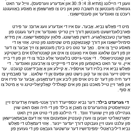
וועגן די היילונג (מתיא 8: 4؛ 9: 30 און אנדערע ווערסעס)، ווייַל ער האט
געוואלט מענטשן צו תשובה טאן און ניט צו פאַרשאַפן אַ מאַסע באַוועגונג
רעכט צו וואונדער און סענסיישאַנז۔
י
י
מיט די פאַלש נביא، אָבער، עס איז די אנדערע וועג ארום؛ ער פירט
פארבלאנדזשעט מענטשן דורך זייַן טריקי וואונדער אין דער געגנט פון
מאָדערן טעכנאָלאָגיע، דזשין פאָרשונג، פּלאַץ עקספּאַדישאַנז، אין מידיאַ
סימיוליישאַנז און דורך קאָנטאַקטן מיט שטימונג פון טויט، אַזוי אַז די
מאסע טייַך צו אים۔ נאָך ער טוט ניט בינדן מענטשן צו זיך אָבער צו דער
זון פון דעם שלאנג וואָס איז נאָענט צו אים און קאָנטראָלס אים בישטיקע
און קאַנטיניואַסלי۔ די אַנטי-גייסט בלעטער אַלע כּבֿוד צו די זון פון די בייז
איין، ווי ער האט באקומען פון אים די פיייקייַט צו אַרבעטן וואונדער۔ די
פאַלש נביא איז בלויז דער אויספֿיר، אַ קיילע און אַ אָובידיאַנט קנעכט۔ ער
ווייסט זייער גוט אַז ער קען נישט טאָן עפּעס אָן די שלאנג۔ ער סאַבמיץ צו
דער חיה פון דער ים ניט אויס פון ליבע און דערמאָנען، אָבער ער פירז אים
און פֿאַר זייַן טייל מאכט נוצן פון אים קאָולדלי קאַלקיאַלייטינג ווי אַ מיטל צו
אַ סוף۔
י
י
די גערעדט בילד:
דער נביא ינספּייערד דורך אַנטי-משיח אָרדערס זייַן
ינטוזיאַסטיק צוהערערס צו מאַכן אַ בילד פון די חיה וואָס האט שוין
געהיילט פון זייַן שווערד ווונד۔ די היילונג פון די טויט און זייַן האט
ימאָרטאַליטי זענען צו ווערן קענטיק אומעטום אַזוי אַז דעם אַבאַמאַניישאַן
פון עלנט וועט זייַן געבוקט דורך יעדער יינער۔ אַזוי דעמאָלט די פאַלש
נביא דיליבראַטלי ימפּינדזשיז דער ערשטער געבאָט פון די געזעץ פון