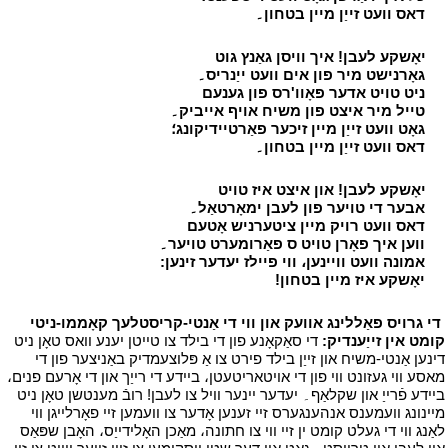
י
דאס וועט זייַן מיין בטחון۔
י
י
יאָשקע לעבן! איך וויסן גאַנץ גוט
י
י
גאָרנישט מיר פון אים וועט ייַנריס۔
י
י
ניט טויט אדער פּאָוו'רס פון גענעם
י
י
טייל מיר איצט פון משיח אויף אייביק۔
י
י
גאָט וועט זייַן מיין זיכער פאַרטיידיקונג؛
י
י
דאס וועט זייַן מיין בטחון۔
י
י
יאָשקע לעבן! און איצט איז טויט
י
י
אבער די טויער פון לעבן ימאָרטאַל۔
י
י
דאס וועט רויק מיין ציטערניש אָטעם
י
י
ווען איך פאָרן טויט ס פאַרומערט טויער۔
י
י
אמונה וועט וויינען، ווי פיילז יעדער זינען:
י
י
יאָשקע איז מיין בטחון!
י
י
די גרויס פאַללינג אוועק און ווי די אַנטי-קריסטלעך קאָממו-ניטי
קומט אין זייַענדיק:
די סאַקאָנע פון די בילד צו טייטן יענע וואס טאָן ניט
דינען אַנטי-משיח און זייַן בילד פירט צו אַ פּלוצעמדיק באַניצער פון די
מאסע ווי געזונט ווי פון די אויטאריטעטן، ביידע די רייַך און די אָרעם פנים،
ביידע פֿרייַ און שקלאַף۔ יעדער יינער וויל צו לעבן! רובֿ מענטשן טאָן ניט
מיינונג וועמענס אנהענגערס זיי זענען אָדער צו וועמען זיי פאָרלייגן ווי
לאַנג ווי די געלט קומט ין זיי ווי צו חתונה، מאַכן האָלידייַס، האָבן שפּאַס