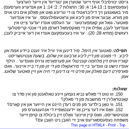
גייסט ינוויסיבלי אויף זייער שטערן און ינגרייווד אין זייער הערצער
(עפעסיאַנס 1: 14-13؛ 4: 30؛ התגלות 7: 2؛ 14: 1 און אנדערע ווערסעס)۔
מיר באגאנגען זיך דיליבראַטלי צו די טריונע גאָט און פאָלגן אים ניט אויס
פון מורא، אָבער אויס פון ליבע און גראַטעפולנעסס۔ ער איז אונדזער
פאטער، גואל און קאַמפערטער۔ ער העלפט אונדז יעדער צייַט אין
אונדזער לעבן، אַפֿילו אין די מאַקסימאַל דאַרפֿן פון די אַנטי-קריסטלעך
רעזשים (מתיא 28: 20)۔ ער איז בעכעסקעם אונדז אין דער אייביק לעבן۔
י
י
תפילה:
פאטער אין הימל، מיר דינען איר ווייַל איר זענט ביידע אמת און
ליבע۔ די מאַכט פון דיין ליבע אַרבעט אין שלום، בשעת אַנטיטשריסט
קאַריז אויס זייַן מלחמה קוננינגלי און פּערפאָרמז גרויס וואונדער۔ הילף
אונדז נישט צו ווונדער בייַ די מיראַקאַלז פון די זון פון די בייז איינער، וואס
פארפירט דעם פאלק און פירט זיי צו דינען די חיה און זייַן פאטער שלאנג۔
אמן۔
י
י
שאלות:
י
י
150. ווו טוט די פאַלש נביא נעמען זיינע טאלאנטן פון אין סדר צו
קאָנטראָלירן די מחשבות פון די פאלק؟
י
י
151. ווי טאָן בילדער פון פנים רעדן הייַנט אין הייזער און אין קאַרס؟
י
י
152. וואָס איז דער צייכן אַז יידענטאַפייז די אנהענגערס פון
אַנטיטשריסט، וואָס קיין איינער וואָלט זייַן ביכולת צו קויפן זייער
משפּחה נעסעססאַריעס אויב זיי האבן ניט האָבן עס؟
י
This page in HTML4
-
Print
-
Top