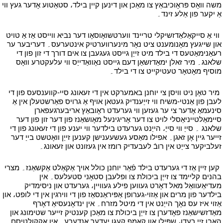
משה וואָס פּראָוכיבאַץ צו מאַכן און דינען קיין בילד، סטאַטוע אָדער געץ ווי
אַ יקער פון אַלע זינד۔
י
י
ווי אַ סייקאַלאַדזשיקלי טריינד ווערטשואָוסאָו דער נביא ווייסט אַז אַ טויט
און שייגעץ מאָנומענט ציט נאָר מינערווערטיק אינטערעס۔ דעריבער ער
רעאַנימאַטעס די בילד מיט זייַן גייסט געגעבן צו אים דורך די זון פון די
שלאנג۔ מיר זאלן ימאַדזשאַן דעם גייסט נאָוואַדייַס ווי עלעקטרע וואָס
מוסיף מאָטאָר טעטיקייט צו די בילד۔
י
י
מיר טאָן ניט וויסן צי יוחנן באמערקט אין די זעאונג סיי-קווענסעס פון די
לעבן פון אַנטי-משיח ווי זייַענדיק געטאן אויף אַ גרויס פאַרשטעלן אין אַ
סינעמאַ אָדער צי ער געזען ווי גערעדט ראָובאַץ אריבערגעפארן
סיימאַלטייניאַסלי לויט צו דער אָריגינעל מאָושאַנז פון דער זון פון דער
שלאנג ۔ סייַ ווי סייַ، הייַנט גערעדט בילדער ווי יענע פון די זעאונג פון די
זייער גיין אָן זאגן۔ אפילו מאַסע געשעענישן קענען זייַן וואָטשט בייַ דער
זעלביקער צייַט אין רובֿ לעבעדיק רומז אין געזונט און זעאונג۔
י
י
קען זיין אַז די גערעדט בילד פֿאַר יוחנן כולל אויך אַקאַלט אַקשאַנז۔ מצרי
בהנים קליימד צו זייַן ביכולת צו ופלעבן סטאָני סטעלעס۔ אין
מעדיאַעוואַל מאל דאָרט געווען פילע געוויין، גערעדט און ניסימדיק
בילדער פון מרים און אַזוי-גערופן אַפּיראַנסאַז פון די ווירגין אין די לופט، און
אַזוי איז עס נאָך הייַנט אין די מיטל מזרח۔ אין ינדאָנעסיאַ דאָרף
מאַדזשישאַנז פאָדערן צו זייַן ביכולת צו מאַכן קענטיק זייער שטימונג און
האָבן זיי רעדן، שפּילן און קאַמף קעגן יעדער אנדערע۔ אין אָקקולטיסם