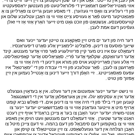
און לעבן אין טרייסט۔ גאָט און דער שטן ויסקומען צו זייַן זייער ווייַט צו זיי۔
אזוי מאַטיריאַליזאַם דאַמאַנייץ די פּלוראַליטעט פון מענטשן יראַספּעקטיוו
פון די רעליגיע צו וואָס זיי געהערן۔ די מאסע זענען גרייט צו פאָרלייגן צו אַ
פאַנאַטיקער מיעט פֿאַר אַ געוויסע צייַט אַזוי ווי צו האָבן עטלעכע שלום און
קוויעססענסע، אַנשטאָט פון זוכט גאָט מיט זייער האַרץ אַזוי אַז זיי זאלן
געפֿינען דעם אמת לעבן۔
י
י
דער חיה פון דער ים מיט זייַן סאַקאָנע צו טייטן יעדער יינער וואס
שייַעך-פוסעס צו דינען، פּלוצלינג ילימאַנייץ אַלע סאָרט דיפעראַנסיז۔
דעמאָלט עס איז ניט מער קיין פּריווילעגיע פֿאַר פרוי אָדער מענטש، קינד
אָדער דערוואַקסן، שקלאַף אָדער פֿרייַ، סאָציאַליסט אָדער קאַפּיטאַליסט،
זיי אַלע ווערן פאַרייניקטע אויס פון מורא און דינען די חיה אַזוי ווי צו
פאָרזעצן צו לעבן۔ פֿאַר עטלעכע פון זיי די עבודה פון די "ימאָרטאַל" איז
עפּעס פאַסאַנייטינג۔ זיי האָפֿן דורך זייער דינען צו אָנטייל נעמען אין זייַן
אָפּזוך פון טויט۔
י
י
ווי נישט יעדער יינער אומעטום אין דער וועלט، אין אַ בעדאָוין געצעלט
אָדער אין אַ עסקימאָ יגלו، אין אַן אַעראָפּלאַן אָדער אין די דזשאַנגגאַל
קענען זען די בילד פון די חיה אַזוי ווי צו דינען אים، די פאַלש נביא קומט
אַרויף מיט אַ ווייַטער געדאַנק אַזוי ווי צו סאַבדזשאַגייט יעדער יינער צו
אַנטי-משיח: יעדער יינער האָבן צו בער אַ צייכן בראַנדיד אויף זייַן רעכט
האַנט אָדער שטערן۔ אַזוי דעמאָלט דעם מענטשן וועט הויפן אין מאסע
אַזוי ווי צו באַקומען דעם סימבאָל פון דעם בהמה، ווי דעם צייכן מיטל צו
האָבן הצלחה אין דער געזעלשאַפט، צו זייַן ענטייטאַלד צו קויפן און
פאַרקויפן، זאל זייַן، אַפֿילו צו באַקומען פּעטראָל אָדער צו אַרומפאָרן אויף