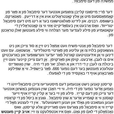
ממשלה פון דעם סימבאָל۔
י
י
דער פֿרייַ מייסאַנז קלייַבן צוזאַמען אונטער דער סימבאָל פון אַ פּאָר פון
קאָמפּאַססעס מיט אַן אַלץ קאַנטראָולינג אויג אין אַ דרייַעק۔ מאַנאַרקס،
בישאַפּס، רבנים، און לידינג פּאַלאַטישאַנז בער אַ רינג מיט דעם סימבאָל
ינגרייווד، וואָס אַרבעט אין בעסאָדיקייַט אַזוי ווי צו קאָנטראָלירן די
עקאנאמיע פון פילע לענדער מער הצלחה ווי פילע מענטשן זאלן טראַכטן
פון۔
י
י
דער סימבאָל פון אַנטי-משיח וועט אַמאָל ניט זייַן אַ סוד צייכן און ניט
געשאנקען בלויז צו אַן עליטע פון פּאַרטיי מיטגלידער۔ אַנשטאָט، עס וועט
דינען ווי אַן אידענטיטעט קאַרטל פֿאַר יעדער ווערשאַפּער און באַרעכטיקן
אים צו לעבן، אַרבעט، קויפן און פאַרקויפן۔ אָן דעם צייכן קיינער וועט זייַן
ביכולת צו לעבן ין די דרייַ און אַ האַלב יאר פון די חיה۔ שוין נאָוואַדייַס
עטלעכע מענטשן בער דעם נומער 666، פֿאַר בייַשפּיל، ווי אַ שפּילקע
פאַרבאָרגן אויף די באַקסייד פון די לאַפּעלז۔
י
י
קריסטן קענען נישט אָננעמען דעם מיסטעריעז צייכן סימבאַלייזינג די
נאָמען אָדער נומער פון די חיה، ווי זיי האָבן שוין גענומען באַשיצן אונטער
דער צייכן פון דעם קרייַז۔ פילע פון זיי בער אַ קליין קרייַז אויף זייער
קאַסטן ווי אַ קאַמייע אָדער אַ שוץ סימבאָל۔ גאַנץ אַ ביסל פון די קראָסיז
זענען געמאכט פון גאָלד און זענען דזשעוועלעד۔ אין די לעצטע מאָל די
קרייַז ווי אַ סימבאָל פון צאָרעס וועט פאַרייניקן אַלע קריסטן، וואס
נאָכפאָלגן די לאם פון גאָט، וואָס איז אנטפלעקט צו זיי:
אויב קיין מענטש