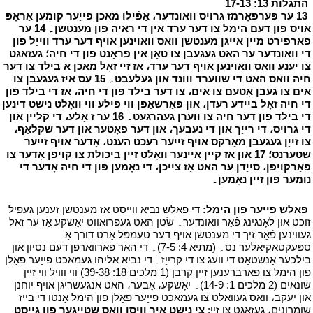
י
התגלות 13: 17-13
י
י
13 ער פּערפאָרמז גרויס וואונדער، אַפֿילו מאכן פייַער קומען אַראָפּ
אויס פון דעם הימל צו דער ערד אין די ראיה פון מענטשן۔ 14 ער
פארפירט מיין אייגן מענטשן וואס וואוינען אויף דער ערד ווייַל פון
די וואונדער ער האט געגעבן צו טאָן אין פראָנט פון די חיה؛ געזאגט
צו יענע וואס וואוינען אויף דער ערד، אַז זיי זאָל מאַכן אַ בילד צו דער
חיה וואס האט די שווערד ווונד און געלעבט۔ 15 עס איז געגעבן צו
אים צו געבן אָטעם צו אים، צו דער בילד פון די חיה، אַז די בילד פון
די חיה זאָל ביידע רעדן، און פאַרשאַפן ווי פילע ווי וואָלט נישט דינען
די בילד פון דער חיה צו ווערן געהרגעט۔ 16 ער ז אַלע، די קליין און
די גרויס، די רייַך און די נעבעך، און דער פּאָטער און דער שקלאַף،
צו זייַן געגעבן מאַרקס אויף זייער רעכט הענט، אָדער אויף זייער
שטערנס؛ 17 און אַז קיין איינער וואָלט זייַן ביכולת צו קויפן אָדער צו
פאַרקויפן، סייַדן ער האט אַז צייכן، די נאָמען פון די חיה אָדער די
נומער פון זייַן נאָמען۔
י
י
פאַלש פייער פון הימל:
די פאַלש נביא ווייסט אַז מענטשן זענען געפיל
זוכט און לאָנגינג פֿאַר וואונדער۔ שׂטן האט געפרואווט יאָשקע אַז ער זאל
געווינען פֿאַר זיך די מענטשן אויף דער טעמפּל אָרט דורך אַ
ספּעקטאַקיאַלער נס۔ (מתיא 4: 7-5)۔ די האר פארווארפן דעם נסיון און
בילכער אַנשטאָט די וועג צו די קרייַז۔ די נביא אליהו געמאכט פייַער פאַלן
פון הימל צו פאַרברענען זייַן קרבן (1 מלכים 18: 39-38) ווי ווויל ווי זייַן
שונאים (2 מלכים 1: 14-9)۔ יאָשקע، אָבער، האט אנגעשריגן אויף יוחנן
און יעקב، וואס געוואלט צו געמאכט פייַער פאַלן פון הימל אַנטו די בייז
שומרונים، געזאגט צו זיי:
צי נישט איר וויסן וואָס שטייגער פון גייסט