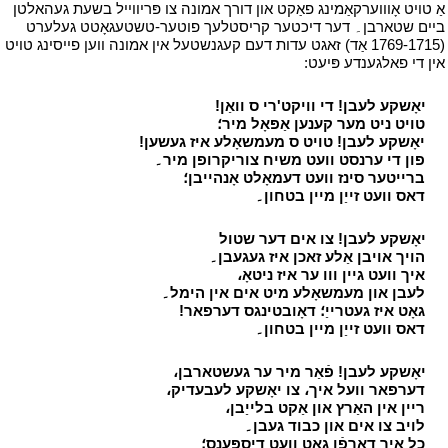
אַ טויט אָוווערקאַמינג פאַקט און דורך אמונה צו פּריווייל בשעת געהאלטן
ביים שטארבן۔ דער דיכטער קריסטלעך פוטער-טשטעגאָטט געלערט
(1769-1715 אַד) זאגט עדות דעם קעגנשטעל אין אמונה ווען פייסינג טויט
אין די פאלגענדע פּיעט:
י
י
יאָשקע לעבן! די וויקט'רי ס וואַן!
י
י
טויט ניט מער קענען אַפּאָל מיר؛
י
י
יאָשקע לעבן! טויט ס מעמשאָלע איז געשען!
י
י
פון די ערנסט וועט משיח צוריקרופן מיר۔
י
י
ברייטער סינז וועט דעמאָלט אָנהייבן؛
י
י
דאס וועט זייַן מיין בטחון۔
י
י
יאָשקע לעבן! צו אים דער שטול
י
י
הויך אויבן אַלע זאכן איז געגעבן۔
י
י
איך וועט גיין ווו ער איז ניטאָ،
י
י
לעבן און מעמשאָלע מיט אים אין הימל۔
י
י
גאָט איז געטרייַ؛ דאָובטינגס דערפאר!
י
י
דאס וועט זייַן מיין בטחון۔
י
י
יאָשקע לעבן! פֿאַר מיר ער געשטארבן،
י
י
דערפאר וועל איך، צו יאָשקע לעבעדיק،
י
י
ריין אין האַרץ און אַקט בלייַבן،
י
י
לויב צו אים און כבוד געבן۔
י
י
כל איך דאַרפֿן גאָט וועט דיספּענס؛
י