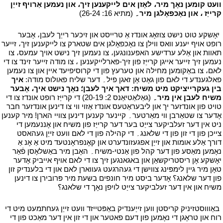
וועט קומען נאָך מיר، לאָזן אים לייקענען זיך، און נעמען אַרויף זייַן
קרייַז ، און נאָכפאָלגן מיר۔
(מתיא 16: 26-24)
י
י
יאָשקע טוט נישט צוזאָג אונדז אַ טרייסט און זיכער רייַך לעבן، אָבער
רופט אויף יענע וואס ווילן צו נאָכפאָלגן אים שטארק צו לייקענען זיך، זייער
תאוות און אַלע ערדישע האפענונגען، צו נעמען זיך נישט אויך עמעס، צו
נעמען זיך זייער אייגן קרייַז פון זיך-פארלייקענען ، צו מודה זייער זינד צו די
לאם، צו באַקומען מחילה און טערעץ פון די קרוסיפיעד איין און צו נעמען
פאלגענדע די לאם פון גאָט אָן זאגן פיל۔ דער שליח פאולוס מודה:
איך
בין געקרייציקט מיט משיח: דאך איך לעבן؛ נאָך נישט איך، אָבער
משיח לעבן אין מיר۔
(גאַלאַטיאַנס 2: 20-19) די קרייַז רופט אונדז צו די
טויט פון אונדזער יך און ליבעראַטעס אונדז אַזוי ווי צו דינען אונדזער חבר
אָדער צו שטאַרבן ווי מאַרטער۔ קיינער קענען דינען צוויי הארן! מיר קענען
ניט אין דער זעלביקער צייַט בער דער קרייַז פון משיח און אָננעמען די
צייכן פון די זון פון די שלאנג۔ די קהילה פון די לאם וועט זייַן געהאסט
דורך אַלע אומות און זייַן אפגעזונדערט און קאָנפראָנטעד מיט אַ אָנ אַ
נאָמען מאַסע פון דער קהל פון אַנטי-משיח۔ האָבן מיר באַשלאָסן פֿאַר
יאָשקע אָן ריסטריקשאַן און באגאנגען זיך צו די לאם אויף אייביק אָדער
טאָן מיר גיין לימפּינג צווישן די געהרגעט געווארן לאם און די בלענדיק זון
פון דער שלאנג؟ אָדער ביסט מיר חונפים בשעת מיר פּרובירן צו דינען
משיח און אין דער זעלביקער צייַט לויפן נאָך די שלאנג؟
י
י
באַוווסטזיניק קריסטן ווען זייַענדיק באַפּטייזד וועט זייַן געחתמעט מיט די
רוח און טראָגן די נאָמען פון דעם פאטער און די זון אין דער מאַכט פון די