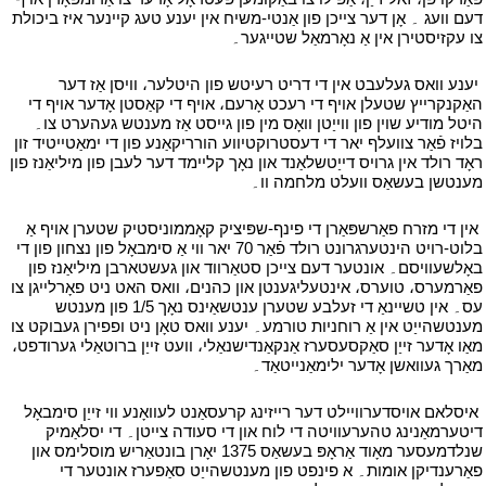
דעם וועג ۔ אָן דער צייכן פון אַנטי-משיח אין יענע טעג קיינער איז ביכולת
צו עקזיסטירן אין אַ נאָרמאַל שטייגער۔
י
י
יענע וואס געלעבט אין די דריט רעיטש פון היטלער، וויסן אַז דער
האַקנקרייץ שטעלן אויף די רעכט אָרעם، אויף די קאַסטן אָדער אויף די
היטל מודיע שוין פון ווייַטן וואָס מין פון גייסט אַז מענטש געהערט צו۔
בלויז פֿאַר צוועלף יאר די דעסטרוקטיווע הורריקאַנע פון די ימאַטייטיד זון
ראָד רולד אין גרויס דייַטשלאַנד און נאָך קליימד דער לעבן פון מיליאַנז פון
מענטשן בעשאַס וועלט מלחמה וו۔
י
י
אין די מזרח פאַרשפּאַרן די פינף-שפּיציק קאָממוניסטיק שטערן אויף אַ
בלוט-רויט הינטערגרונט רולד פֿאַר 70 יאר ווי אַ סימבאָל פון נצחון פון די
באָלשעוויסם۔ אונטער דעם צייכן סטאַרווד און געשטארבן מיליאַנז פון
פאַרמערס، טוערס، אינטעליגענטן און כהנים، וואס האט ניט פאָרלייגן צו
עס۔ אין טשיינאַ די זעלבע שטערן ענטשאַינס נאָך 1/5 פון מענטש
מענטשהייַט אין אַ רוחניות טורמע۔ יענע וואס טאָן ניט ופפירן געבוקט צו
מאַו אָדער זייַן סאַקסעסערז אַנקאַנדישנאַלי، וועט זייַן ברוטאַלי גערודפט،
מאַרך געוואשן אָדער ילימאַנייטאַד۔
י
י
איסלאם אויסדערוויילט דער רייזינג קרעסאַנט לעוואָנע ווי זייַן סימבאָל
דיטערמאַנינג טהערעוויטה די לוח און די סעודה צייטן۔ די יסלאַמיק
שנלדמעסער מאָוד אַראָפּ בעשאַס 1375 יאָרן בונטאַריש מוסלימס און
פאַרענדיקן אומות۔ א פינפט פון מענטשהייַט סאַפערז אונטער די