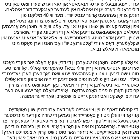
ערד۔ יענע ונבעליעווערס، אַנאַמאַסץ און געץ ווערשיפּערז וואס טאָן ניט
דיליבראַטלי פאָרלייגן צו איסלאם אין לענדער קאַנגקערד דורך איסלאם،
זענען צו זייַן געהרגעט אָדער ענסלייווד۔ מער ווי 40 מיליאַנז פון
אפריקאנער מענטשן זענען פארקויפט ווי סלאַוועס צו דרום، מיטל און
צפון אַמעריקע צווישן 1562 און 1810 אַד، אָפֿט ווייַל זיי האבן ניט אָננעמען
איסלאם און אפגעזאגט צו דינען אַלאַ אין די ריכטונג פון די שווארצע
שטיין۔ דינען אָדער טויט، פּראַסטריישאַן צו אַלאַ אָדער אָנגאָינג גענעם אין
שקלאַפֿערייַ، דאָס איז די "אָלטערנאַטיוו" וואָס האט ווערן פאַקט מיט
מוכאַמאַד، אַ פאַלש נביא۔
י
י
צי אַלע קריסטן האָבן צו שטאַרבן ין די דרייַ און אַ האַלב יאר פון די מאַכט
יאַזדע פון אַנטי-משיח און זייַן ווילי נביא؟ טהעאָרעטיקאַללי، יאָ! ווער סע
טוט נישט דינען، וועט זייַן געהרגעט! יענע וואס נאָך לעבן האָבן געדינט די
בילד۔ עס וועט זייַן פילע חונפים וואס דינען די חיה אויס פון מורא אַפֿילו
כאָטש זיי טאָן ניט גלויבן אין זייַן דיווינאַטי۔ נאָך יענע וואס מודה צו זייַן
קריסטן האָבן צו פּנים מאַרטערדאַם۔ אַזוי דעמאָלט נאָר יענע וועט בער
עדות צו יאָשקע וואס זענען גרייט צו שטאַרבן פֿאַר זייער אמונה۔
י
י
די קהילות דארף צו זייַן צוגעגרייט פֿאַר דעם אַרויסרופן שוין נאָוואַדייַס
אַזוי אַז זיי וועלן ניט זייַן סאַפּרייזד און נעמען די שורה פון דער מינדסטער
קעגנשטעל און ווייַל פון די פארלאנגט דינען צוויי-פאַסעדלי עפענען זיך צו
אַנטי-משיח، אַרויסגעבן צו אים און נאַר זיך אַזוי ווי צו זייַן ביכולת צו דינען
משיח אין בעסאָדיקייַט۔ אונדזער האר טוט נישט קרוין אַ צעטיילט האַרץ!
פּונקט אַזוי אַ מענטש איז ניט גרייט צו לעבן מיט אַ פרוי אויב זי אין דער