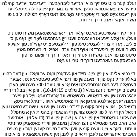
זעלביקער צייַט גיט זיך צו אן אנדער ליבהאָבער۔ דעריבער יעדער קהילה
פירער איז פאַראַנטוואָרטלעך אַזוי ווי צו צוגרייטן זייַן קהילה מיטגלידער
אין רעכט צייַט פֿאַר די אַפּקאַמינג צאָרעס! דאס דאַרף תפילה، ליבע פון
משיח און גיידאַנס דורך די רוח۔
י
י
דער קירך געשיכטע מאכט קלאָר אַז די אויפגעשטאנען משיח טוט ניט
וועלן، אז אַלע זיינע אנהענגערס וועט זייַן געהרגעט פֿאַר זייַן נאָמען ס
צוליב۔ אַרויף צו די לעצטע טעג פון די לעצטע צייַט קהילות פון יאָשקע
משיח וועט זייַן ריפערד צו אויף דעם ערד۔ אפילו די מערסט גאנץ
סיסטעם פון אַנטי-משיח וועט זייַן רידאַלד דורך די וואונדער פון
בעכעסקעם געארבעט דורך די טריונע גאָט۔
י
י
די נביא אליהו אין זייַן צייַט סייד און געדאַנק וואָס ער וואָלט זייַן דער בלויז
באַליווער לינקס פון די מענטשן פון דער אַלטע טעסטאַמענט۔ אבער
דעמאָלט דער גאט אנטפלעקט אים אַז אַ ווייַטער 7000 מענטשן האבן
נישט בויגן זייער ניז צו באַ'אַל (1 מלכים 19: 18-14)۔ ווען אין בבל די דרייַ
יונגע מענטשן שאַ-דראַטש، מעשאַטש ונד אַבעד'נעגאָ ווייַל פון זייער
אמונה זענען ארלנגעווארפן אין די פּאַטעטיש אויוון، דניאל איז ניטאָ
(דניאל 3)۔ און אין צוריקקומען די דרייַ מענטשן זענען נישט דערמאנט ווען
דניאל אין די הייל פון ליאָנס צווישן די הונגעריק בהמות אין אַ מתפלל
שטעלונג טראַסטיד אין זייַן גאָט און שטיין זייַן ערד (דניאל 6)۔ אונדזער
גאָט האט מער פאַסילאַטיז צו האַלטן מענטשן ווי די סאַטאַניק טריניטי
ווייסט۔ דאך אַ צייַט וועט קומען ווען יעדער משיח קענען נאָר זייַן משיח
אויב ער איז גרייט צו לעבן די אייביק לעבן אין משיח געשאנקען צו אים ווי