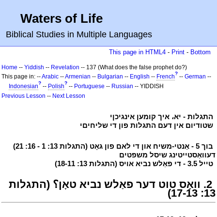
Waters of Life
Biblical Studies in Multiple Languages
This page in HTML4
-
Print
-
Bottom
Home
--
Yiddish
--
Revelation
-- 137 (What does the false prophet do?)
?
This page in: --
Arabic
--
Armenian
--
Bulgarian
--
English
--
French
--
German
--
?
?
Indonesian
--
Polish
--
Portuguese
--
Russian
-- YIDDISH
Previous Lesson
--
Next Lesson
י
התגלות - יא، איך קומען אינגיכןי
י
י
שטודיום אין דעם התגלות פון די שליחיםי
י
י
בוך 5 - אַנטי-משיח און די לאם פון גאָט (התגלות 13: 1 - 16: 21)
דעוואַסטייטינג שיסל משפטים
י
י
טייל 3.5 - די פאַלש נביא אויס (התגלות 13: 18-11)
י
י
2. וואָס טוט דער פאַלש נביא טאָן؟ (התגלות
13: 17-13)
י