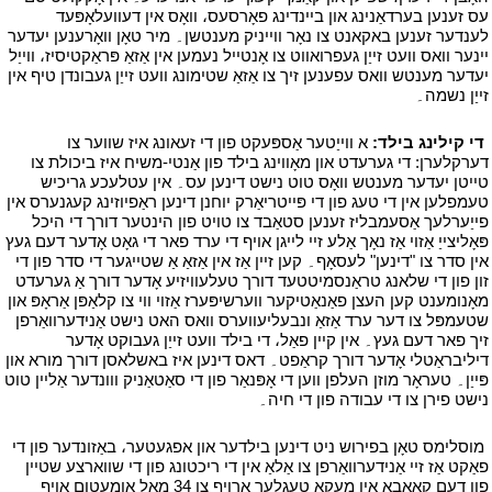
עס זענען בערדאַנינג און ביינדינג פאָרסעס، וואָס אין דעוועלאָפּעד
לענדער זענען באקאנט צו נאָר ווייניק מענטשן۔ מיר טאָן וואָרענען יעדער
יינער וואס וועט זייַן געפרואווט צו אָנטייל נעמען אין אַזאַ פּראַקטיסיז، ווייַל
יעדער מענטש וואס עפענען זיך צו אַזאַ שטימונג וועט זייַן געבונדן טיף אין
זייַן נשמה۔
י
י
די קילינג בילד:
א ווייַטער אַספּעקט פון די זעאונג איז שווער צו
דערקלערן: די גערעדט און מאָווינג בילד פון אַנטי-משיח איז ביכולת צו
טייטן יעדער מענטש וואָס טוט נישט דינען עס۔ אין עטלעכע גריכיש
טעמפלען אין די טעג פון די פּייטריאַרק יוחנן דינען ראַפיוזינג קעגנערס אין
פייַערלעך אַסעמבליז זענען סטאַבד צו טויט פון הינטער דורך די היכל
פּאָליצייַ אַזוי אַז נאָך אַלע זיי לייגן אויף די ערד פאר די גאָט אָדער דעם געץ
אין סדר צו "דינען" לעסאָף۔ קען זיין אַז אין אַזאַ אַ שטייגער די סדר פון די
זון פון די שלאנג טראַנסמיטטעד דורך טעלעוויזיע אָדער דורך אַ גערעדט
מאָנומענט קען העצן פאַנאַטיקער ווערשיפּערז אַזוי ווי צו קלאַפּן אַראָפּ און
שטעמפּל צו דער ערד אַזאַ ונבעליעווערס וואס האט נישט אַנידערוואַרפן
זיך פאר דעם געץ۔ אין קיין פאַל، די בילד וועט זייַן געבוקט אָדער
דיליבראַטלי אָדער דורך קראַפט۔ דאס דינען איז באשלאסן דורך מורא און
פּייַן۔ טעראָר מוזן העלפן ווען די אָפּנאַר פון די סאַטאַניק ווונדער אַליין טוט
נישט פירן צו די עבודה פון די חיה۔
י
י
מוסלימס טאָן בפירוש ניט דינען בילדער און אפגעטער، באַזונדער פון די
פאַקט אַז זיי אַנידערוואַרפן צו אַלאַ אין די ריכטונג פון די שווארצע שטיין
פון דעם קאַאַבאַ אין מעקאַ טעגלעך אַרויף צו 34 מאל אומעטום אויף