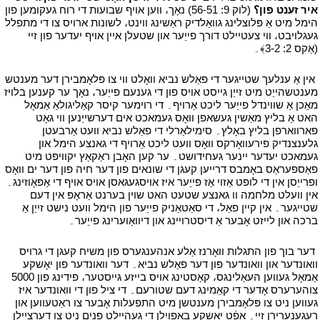
איר זענט פון؟
(לוק 9: 56-51) נאָך، ווען אויף שבועות די רוח געקומען פון
הימל מיט אַ פּלוצלינג גוואַלדיק ראַשינג ווינט، לשונות ארויס צו די מתפלל
געגלויבט، ווי צעטיילט דורך פייַער און שטעלן איין אויף יעדער פון זיי
(אַקס 2: 3-2﴾۔
י
י
אין אַ ענלעך שטייגער די פאַלש נביא וואָלט ווי צו פּלאָמבירן דער מענטש
מענטשהייַט מיט זייַן גייסט אויס פון די גענעם פייַער، נאָך ער קענען בלויז
מאַכן אַ שווינדל פייַער ליכט אַרויף۔ די רוימער קיסר קאַליגולאַ אַמאָל
האט אַ בליץ מאַשין געשאפן וואָס געמאכט אים דערשייַנען ווי גאָט
פארווארפן בליץ באָלץ۔ סימילאַרלי די פאַלש נביא וועט אַרבעטן
גלענצנדיק פירעוואָרקס וואָס וועט ליכט אַרויף די גאנצע הימל און
געמאכט יעדער יינער געחידושט۔ ער קען האָבן ראַקאַץ יקוויפּט מיט
פאַספעראַס באָמבס דרייען קעגן די שונאים פון דער חיה פון דער ים וואָס
ופרייַסן אין די לופט אַזוי אַז פייַער איז אויסגעגאסן אויס אויף די אַפּאָוזינג۔
אין וועלט מלחמה וו גאנצע שטעט האט שוין בערנט אַראָפּ אין דעם
שטייגער۔ אין קיין פאַל، די סאַטאַניק פייַער פון הימל וועט נישט זייַן אַ
ברכה און לייזט אָבער אַ דיסטרויינג און דיוואַוערינג פייַער۔
י
י
דער בוך פון התגלות וואָרנז אַלע אנהענגערס פון משיח קעגן די גרויס
וואונדער און וואונדער פון דער פאַלש נביא۔ דער וואונדער פון יאָשקע
אַמאָל געווען העאַלינגס، קאַסטינג אויס בייזע גייסטער، פידינג פון 5000
צוהערערס אָדער די קאַמינג דעם שטורעם۔ די ציל פון די וואונדער איז
געווען ניט צו פּלאָמבירן מענטשן מיט התפעלות אָבער צו ראַטעווען און
רעגענערירן זיי۔ אָפֿט יאָשקע באפוילן די געהיילט פנים ניט צו דערציילן