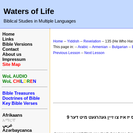
Waters of Life
Biblical Studies in Multiple Languages
Home
Links
Home
--
Yiddish
--
Revelation
-- 135 (He Who Has
Bible Versions
This page in: --
Arabic
--
Armenian
--
Bulgarian
--
Contact
Previous Lesson
--
Next Lesson
About us
Impressum
Site Map
WoL AUDIO
WoL
CH
I
L
D
R
E
N
Bible Treasures
Doctrines of Bible
Key Bible Verses
Afrikaans
9 אויב ווער עס יז האט אַן אויער، לאָזן אים הערן۔ 10 אויב ווער עס יז איז צו גיין אין קאַפּטיוואַטי، ער וועט גיין אין קאַפּטיוואַטי۔ אויב ווער עס יז איז צו זייַן געהרגעט מיט דער
አማርኛ
عربي
Azərbaycanca