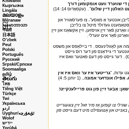
Kiswahili
 די שווערד וועט אומקומען דורך
Кыргызча
ט האַלטן דיין שלום
"۔ (עקסאָדוס 14: 14)
י
Lingála
മലയാളം
יַבן אונטער אַ מאַסע"، צו פּערסאַוויר און
Mëranaw
טעסטאַמענט געדולד מיטל צו בלייַבן
မြန်မာဘာသာ
नेपाली
ֿאַר זייַן אויסזען، זייַן אַקשאַנז און זייַן
日本語
ואַרטן פֿאַר אים יגערלי۔
י
O‘zbek
Peul
כמה און לאָוולינעסס۔ די ביילאַפס און משפט
Polski
ונטער די גיידאַנס פון דער רוס גייסט
Português
 גייסט קאַמאַנדז אונדז (מתיא 26: 64-63؛ אַקס 4: 13-8؛ 26، 1-26 און אנדערע ווערסעס)۔ דער גייסט פון דעם פאטער וואס איז
Русский
Srpski/Српски
Soomaaliga
גרייטער איז ער וואס איז אין
தமிழ்
، אַפֿילו אונדזער אמונה۔
(1 יוחנן 5: 4)
י
తెలుగు
ไทย
Tiếng Việt
ן: אָבער זייַן פון גוט פריילעכקייַט؛
Türkçe
Twi
Українська
רלי צו קומען אַז מיר זאל זייַן צוגעגרייט
اردو
ַן באנייט און אָנגעפילט מיט דעם גייסט פון
Uyghur/ئۇيغۇرچه
Wolof
ייִדיש
Yorùbá