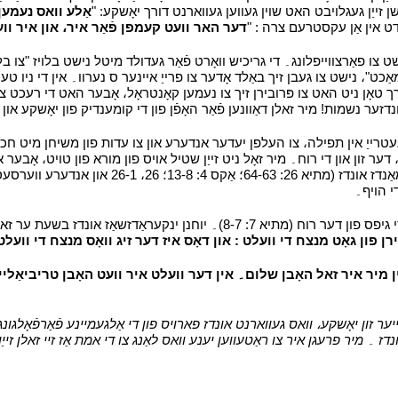
ישן זייַן געגלויבט האט שוין געווען געווארנט דורך יאָשקע: "
אַלע וואס נעמען
דער האר וועט קעמפן פֿאַר איר، און איר ווע
ט צו פאַרצווייפלונג۔ די גריכיש וואָרט פֿאַר געדולד מיטל נישט בלויז "צו בלי
ג מאַכט"، נישט צו געבן זיך באַלד אָדער צו פרייַ איינער ס נערוו۔ אין די ניו 
יט האט צו פּרובירן זיך צו נעמען קאָנטראָל، אָבער האט די רעכט צו וואַרטן פ
זער נשמות! מיר זאלן דאַוונען פֿאַר האָפֿן פון די קומענדיק פון יאָשקע און ו
ַן געטרייַ אין תפילה، צו העלפן יעדער אנדערע און צו עדות פון משיחן מיט ח
 זון און די רוח۔ מיר זאָל ניט זייַן שטיל אויס פון מורא פון טויט، אָבער א
עפענען און פאַרמאַכן אונדזער מויל קעריידזשאַסלי פּונקט ווי די
די הויף۔
י
ינקעראַדזשאַז אונדז בשעת ער זאגט עדות، "
רן פון גאָט מנצח די וועלט : און דאָס איז דער זיג וואָס מנצח די וועלט
 מיר איר זאל האָבן שלום۔ אין דער וועלט איר וועט האָבן טריביאַליישאַ
ון יאָשקע، וואס געווארנט אונדז פארויס פון די אַלגעמיינע פֿאַרפֿאָלגונג שו
נדז ۔ מיר פרעגן איר צו ראַטעווען יענע וואס לאַנג צו די אמת אַז זיי זאלן זיי