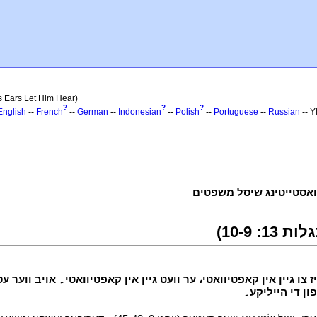
 Ears Let Him Hear)
?
?
?
English
--
French
--
German
--
Indonesian
--
Polish
--
Portuguese
--
Russian
-- 
י
י
פון די הייליקע۔
י