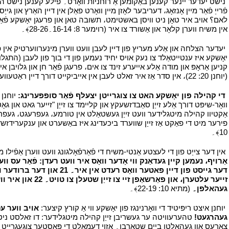
י
פֿרייַ פֿאַר מיין אָנזאָג، דעריבער לאָזן מיין וואָרט פאַלן אין דיין האַרץ או
לאם؟ אויב איר טאָן ניט וויסן באשטימט، תשובה טאן און פרעגן יאָשקע פֿאַר קלענזי
אין משיח ווערן קלאָר און אַשורד צו איר (רוימער 8: 16-14۔26-28﴾۔
י
י
יעדער הצלחה און אַלע מעריץ פון דיין לעבן וועט ווערן מינערווערטיק אין פאַ
קניען אַראָפּ און מודה אַלע אייערע זינד צו אים، פרעגן פֿאַר חן און גלויבן 
(יוחנן 20: 22)، אין סדר אַז איר זאלט לעבן אין אייביקייט דורך דיין ראַטעווער، מיט אים און אין אים۔
י
די קהילה פון יאָשקע האט צו צוגרייטן יצעלף פֿאַר סופפערינג:
יוחנן 
וואָר-שיפּט דורך אַלע זייַן סאַבדזשעקץ און קליימד צו זייַן "זייער גאט און ג
אַקטיוו קהילה מיטגלידער וועט זייַן געשטאַלט אין טורמע، געפרעגט، געפרו
10﴾۔
י
י
אין דער צייַט פון די לעצטע אַנטי-משיח די פֿאַרפֿאָלגונג וועט ווערן אַפֿילו מער ברוטאַל (מתיא 24: 14-9)۔ יאָשקע ימפּרעסט 
דער גייסט פון דיין פאטער
זייער עלטערן، או
געהאלפן۔
(מתיא 10: 22-19﴾۔
י
י
יוחנן איצט ריפּיטיד די וואָרנינגז פון יאָשקע ווי אַ קורץ קיצער:
אויב ווער עס 
געהרגעט!
טהערעוויטה ער געשריבן זייַן קהילה מיטגלידער: דו זאלסט ניט אַ
צאָרעס און געהאלטן ביים שטארבן۔ אַזוי דעמאָלט די פּאַסטער צוגעגרייט זייַ