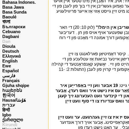
، ווייַל שׂטן איז זייער פאטער (יוחנן 8: 45-43)۔ דעריבער יאָשקע ינווייץ איר: אויב איר האָבן אין מינדסטער איין אויער
Bahasa Indones.
יער נאָמען געשריבן אין די בוך פון לעבן פון די
Basa Jawa
יט זייַן גייסט אַזוי אַז אייער פּריווילעגיע
Basa Sunda
Baoulé
বাংলা
Български
עשריבן אין הימל!"
(לוק 10: 20) די האר
Cebuano
יגן נייַ נעמען אין דעם בוך פון לעבן שפּעטער אויף אויס פון חן۔ דעריבער
Dagbani
 באַקומען דורך אמונה די מאַכט פון די רוח
Dan
Dioula
Deutsch
 קיסר דאָמיטיאַן פארלאנגט צו זייַן
Ελληνικά
ריזאַן איינער נביאות אַז עטלעכע פון די
English
יַט פון זיי۔ יאָשקע קאָנפראָנטעד די קהילה
Ewe
פירער מיט די פאַקט אַז זייַן שווערד ביכעדינג איז באַשערט און ענקערידזשד אים צו זייַן געטרייַ ביז טויט אַזוי אַז ער זאל זייַן ערשטער פון זייַן קירך צו באַקומען די קרוין פון לעבן (התגלות 2: 11-
Español
فارسی
Français
19 אבער ווען זיי באַפרייַען איר
Gjuha shqipe
հայերեն
ף، נעמען קיין געדאַנק ווי אָדער וואָס איר וועט רעדן: פֿאַר עס וועט זייַן געגעבן צו איר אין אַז זעלביקער שעה וואָס איר וועט רעדן۔ 20 פֿאַר עס איז נישט איר וואס רעדן، אָבער
한국어
טער דער קינד: און די קינדער וועט העכערונג זיך קעגן
Hausa/هَوُسَا
ס צוליב: אָבער ער וואס ענדיורז צו די סוף וועט זייַן
עברית
हिन्दी
Igbo
 יז איז צו זייַן געהרגעט، ער וועט זייַן
ქართული
ַקראַפייסינג، אָבער אויך דורך אונדזער
Kirundi
טאַבלי۔ ער האט נישט רעדן פון