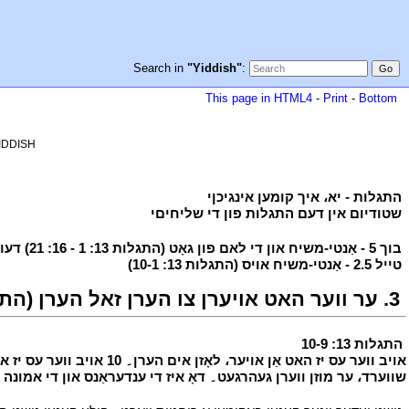
Search in
"Yiddish"
:
This page in HTML4
-
Print
-
Bottom
YIDDISH
י
התגלות - יא، איך קומען אינגיכןי
י
י
שטודיום אין דעם התגלות פון די שליחיםי
י
י
בוך 5 - אַנטי-משיח און די לאם פון גאָט (התגלות 13: 1 - 16: 21) דעוואַסטייטינג שיסל משפטים
י
טייל 2.5 - אַנטי-משיח אויס (התגלות 13: 10-1)
י
י
3. ער ווער האט אויערן צו הערן זאל הערן (התגלות 13: 10-9)
י
התגלות 13: 10-9
י
שווערד، ער מוזן ווערן געהרגעט۔ דאָ איז די ענדעראַנס און די אמונה 