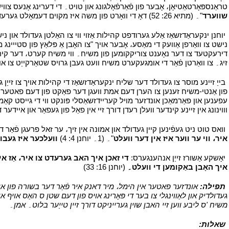
טראַנספּאָרטאַטיאָן، אָבער פון פֿאַרפֿאָלגונג און טויט۔ די דערינג אָנעס צוו
שווערד
"۔ (מתיא 26: 52) דאָ די וואָרט פון משה איז מקוים דעמאָלט גערעדט אין אַן עקסטרעם צרה : "
י
יוחנן ינקעראַדזשאַז אַלע גערודפט קהילות אַזוי ווי צו האַלטן געדולד און ניש
נישט צו וואַרפן אַוועק די מאַסע، אָבער אויך "צו האָבן אַ פּלאַץ פון סטייינ
דירעקטעד צו דער נאָענט צוריקקומען פון משיח۔ ווי משיח קערט، דער קירך טאָן נ
זיג۔ צו וואַרטן פֿאַר די אומגעקערט משיח וועט געבן גרויס שטאַרקייַט צו אונד
י
בייַ זיינע מוסר צו געדולד דער שליח ינקעראַדזשאַז די קהילות אויך צו זיי
פון אַנטי-משיח זענען צו הערן דעם אמת וועגן דער פאַקט פון דעם פאטער، דער
וווינונג אין זיינע קינדער וועלן רעדן דורך זיי אין פאַל פון געפאַר און איידער 
י
וואס טוט ניט געפֿינען קיין געדולד און אמונה אין זיך، ער זאל פרעגן פֿאַר די גיפס פון דער רוח (מתיא 7: 8-7)۔ יוחנן 
איר، ווי ער ווער איז אין דער וועלט
"۔ (1۔ יוחנן 4: 4)
וועלכער איז געבוי
י
יאָשקע אַשורז זייַן אנהענגערס:
די זאכן איך האב גערעדט צו איר، אַז אין
איך האָבן באַקומען די וועלט۔
(יוחנן 16: 33)
י
י
תפילה:
אונדזער פאטער אין הימל، מיר דאנק איר פֿאַר דער בשורה פון אייער ז
געדולדיק און לאַווינגלי צו בער די פּאָרינג אויס פון דעם שטן ס האַס אויף או
משיח 'ס ליבע ווען זיי האבן שוין גערייניקט דורך זיין טייַער בלוט۔ אמן۔
י
י
שאלות:
י