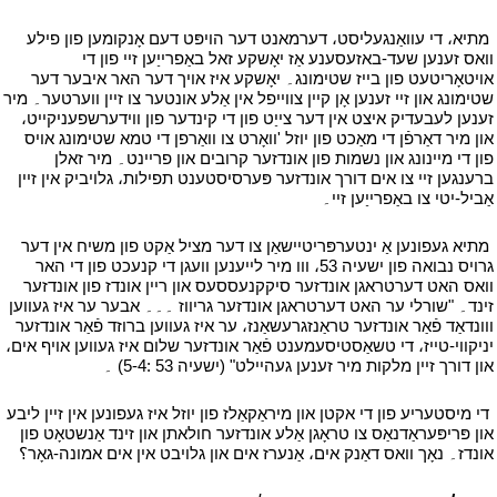
י
מתיא، די עוואַנגעליסט، דערמאנט דער הויפּט דעם אָנקומען פון פילע
וואס זענען שעד-באזעסענע אַז יאָשקע זאל באַפרייַען זיי פון די
אויטאָריטעט פון בייז שטימונג۔ יאָשקע איז אויך דער האר איבער דער
שטימונג און זיי זענען אָן קיין צווייפל אין אַלע אונטער צו זיין ווערטער۔ מיר
זענען לעבעדיק איצט אין דער צייַט פון די קינדער פון ווידערשפעניקייט،
און מיר דאַרפֿן די מאַכט פון יוזל 'וואָרט צו וואַרפן די טמא שטימונג אויס
פון די מיינונג און נשמות פון אונדזער קרובים און פריינט۔ מיר זאלן
ברענגען זיי צו אים דורך אונדזער פּערסיסטענט תפילות، גלויביק אין זיין
אַביל-יטי צו באַפרייַען זיי۔
י
י
מתיא געפונען אַ ינטערפּריטיישאַן צו דער מציל אַקט פון משיח אין דער
גרויס נבואה פון ישעיה 53، ווו מיר לייענען וועגן די קנעכט פון די האר
וואס האט דערטראגן אונדזער סיקקנעססעס און ריין אונדז פון אונדזער
זינד۔ "שורלי ער האט דערטראגן אונדזער גריווז ۔۔۔ אבער ער איז געווען
ווונדאַד פֿאַר אונדזער טראַנזגרעשאַנז، ער איז געווען ברוזד פֿאַר אונדזער
יניקווי-טייז، די טשאַסטיסעמענט פֿאַר אונדזער שלום איז געווען אויף אים،
און דורך זיין מלקות מיר זענען געהיילט" (ישעיה 53 :5-4) ۔
י
י
די מיסטעריע פון ​​די אקטן און מיראַקאַלז פון יוזל איז געפונען אין זיין ליבע
און פּריפּעראַדנאַס צו טראָגן אַלע אונדזער חולאתן און זינד אַנשטאָט פון
אונדז۔ נאָך וואס דאַנק אים، אַנערז אים און גלויבט אין אים אמונה-גאָר؟
י