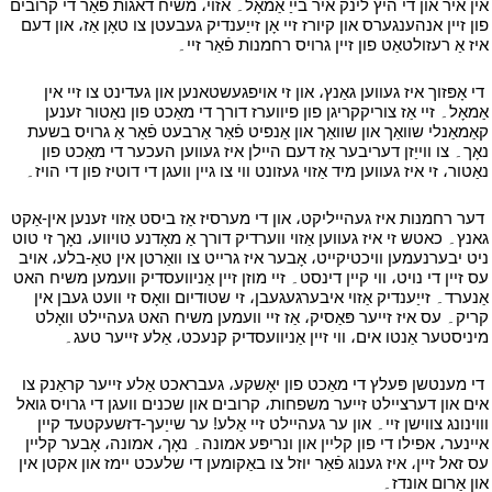
אין איר און די היץ לינק איר בייַ אַמאָל۔ אזוי، משיח דאגות פֿאַר די קרובים
פון זיין אנהענגערס און קיורז זיי אָן זייַענדיק געבעטן צו טאָן אַז، און דעם
איז אַ רעזולטאַט פון זיין גרויס רחמנות פֿאַר זיי۔
י
י
די אָפּזוך איז געווען גאַנץ، און זי אויפגעשטאנען און געדינט צו זיי אין
אַמאָל۔ זיי אַז צוריקקריגן פון פיווערז דורך די מאַכט פון נאַטור זענען
קאַמאַנלי שוואַך און שוואַך און אַנפיט פֿאַר אַרבעט פֿאַר אַ גרויס בשעת
נאָך۔ צו ווייַזן דעריבער אַז דעם היילן איז געווען העכער די מאַכט פון
נאַטור، זי איז געווען מיד אַזוי געזונט ווי צו גיין וועגן די דוטיז פון די הויז۔
י
י
דער רחמנות איז געהייליקט، און די מערסיז אַז ביסט אַזוי זענען אין-אַקט
גאנץ۔ כאטש זי איז געווען אַזוי ווערדיק דורך אַ מאָדנע טויווע، נאָך זי טוט
ניט יבערנעמען וויכטיקייט، אָבער איז גרייט צו וואַרטן אין טאַ-בלע، אויב
עס זיין די נויט، ווי קיין דינסט۔ זיי מוזן זיין אַניוועסדיק וועמען משיח האט
אַנערד۔ זייַענדיק אַזוי איבערגעגעבן، זי שטודיום וואָס זי וועט געבן אין
קריק۔ עס איז זייער פּאַסיק، אַז זיי וועמען משיח האט געהיילט וואָלט
מיניסטער אַנטו אים، ווי זיין אַניוועסדיק קנעכט، אַלע זייער טעג۔
י
י
די מענטשן פּעלץ די מאַכט פון יאָשקע، געבראכט אַלע זייער קראַנק צו
אים און דערציילט זייער משפחות، קרובים און שכנים וועגן די גרויס גואל
וווינונג צווישן זיי۔ און ער געהיילט זיי אַלע! ער שייַעך-דזשעקטעד קיין
איינער، אפילו די פון קליין און ונריפּע אמונה۔ נאָך، אמונה، אָבער קליין
עס זאל זיין، איז גענוג פֿאַר יוזל צו באַקומען די שלעכט יימז און אקטן אין
און אַרום אונדז۔
י