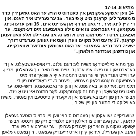
י
מתיא 8: 17-14
י
י
14 ווען יאָשקע געקומען אין פעטרוס ס הויז، ער האט געזען זיין פרוי
ס מוטער ליגן קראַנק מיט אַ פיבער۔ 15 ער גערירט איר האנט، און
די היץ לינק איר۔ זי גאַט אַרויף און געדינט אים۔ 16 ווען ערעוו-נינג
געקומען، זיי געבראכט צו אים פילע באזעסענע מיט דע-מאָנס۔ ער
אָפּגעבן אויס די שטימונג מיט אַ וואָרט، און געהיילט אַלע וואס זענען
קראַנק، 17 אַז עס זאל מקוים ווערן וואָס איז געווען גערעדט דורך
ישעיה דער נביא، געזאגט: "ער האט גענומען אונדזער שוואכקייט،
און נודזשען אונדזער חולאתן۔"
י
י
נאָך מתיא כיילייטיד אַז משיח ליב דעם עלנט، די אויס-געשטאַלט، און די
פאראכט און טוט נישט אָפּוואַרפן די גויים וואס האבן זיך געהאלטן ומריין،
ער ווייזט אונדז אויך ווי ער האט רחמנות אויף אַ שוואַך פרוי מיט
רעספּעקט צו אָנגעבלאָזן מענטשן۔ פעטרוס، די באָולדיסט פון די
תלמידים، איז געווען באהעפט، און ווען ער נאכגעגאנגען דזשי-סוס، ער
האט ניט אָפּשאַפן זיין חתונה קאָנטראַקט، פֿאַר חתונה איז ניט אַ זינד،
אָבער אַ חן פון דעם באשעפער און אַ יקערדיק סיסטעם אין נאַטור۔ משיח
באוויליקט די חתונה פון זיין שליח۔
י
י
שוועריקייט געוואקסן אין פעטרוס ס הויז ווען זיין פרוי ס מוטער געפאלן
קראַנק۔ שׂטן געפרוווט צו האַלטן דעם תלמיד צוריק פון דינסט، אָבער
יאָשקע געקומען צו איר אָן זייַענדיק גערופן۔ ער גערירט איר פיווערד
האנט און געהיילט איר אָן קיין וואָרט זייַענדיק געזאגט۔ זיין מאַכט געלאפן