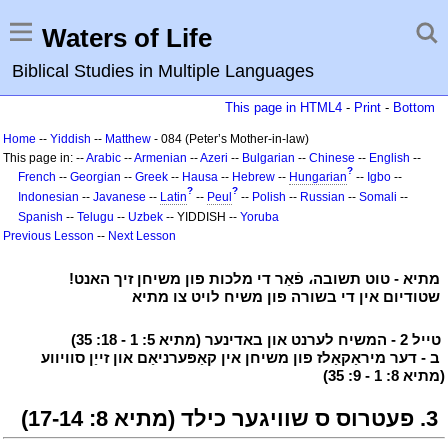
Waters of Life
Biblical Studies in Multiple Languages
This page in HTML4
-
Print
-
Bottom
Home
--
Yiddish
--
Matthew
- 084 (Peter’s Mother-in-law)
This page in: --
Arabic
--
Armenian
--
Azeri
--
Bulgarian
--
Chinese
--
English
--
?
French
--
Georgian
--
Greek
--
Hausa
--
Hebrew
--
Hungarian
--
Igbo
--
?
?
Indonesian
--
Javanese
--
Latin
--
Peul
--
Polish
--
Russian
--
Somali
--
Spanish
--
Telugu
--
Uzbek
-- YIDDISH --
Yoruba
Previous Lesson
--
Next Lesson
י
מתיא - טוט תשובה، פֿאַר די מלכות פון משיחן זיך האנט!
י
י
שטודיום אין די בשורה פון משיח לויט צו מתיא
י
י
טייל 2 - המשיח לערנט און באדינער (מתיא 5: 1 - 18: 35)
י
י
ב - דער מיראַקאַלז פון משיחן אין קאַפּערניאַם און זייַן סוויווע
(מתיא 8: 1 - 9: 35)
י
י
3. פעטרוס ס שוויגער כילד (מתיא 8: 17-14)
י