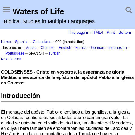
Waters of Life
Biblical Studies in Multiple Languages
This page in HTML4
-
Print
-
Bottom
Home
--
Spanish
--
Colossians
-- 001 (Introduction)
This page in: --
Arabic
--
Chinese
--
English
--
French
--
German
--
Indonesian
--
Portuguese
-- SPANISH --
Turkish
Next Lesson
COLOSENSES - Cristo en vosotros, la esperanza de gloria
Meditaciones acerca de la epístola del apóstol Pablo a la iglesia
en Colosas
Introducción
El mensaje del apóstol Pablo, el enviado a los gentiles, a la iglesia
en Colosas, contiene especialidades que le dan un gran valor. La
ciudad se ubicaba en el valle del río Lico, un afluente del Menderes,
en cuya ribera también se encontraban las ciudades de Laodicea y
Hierápolis, en la zona montañosa de la Turquía de hoy en la