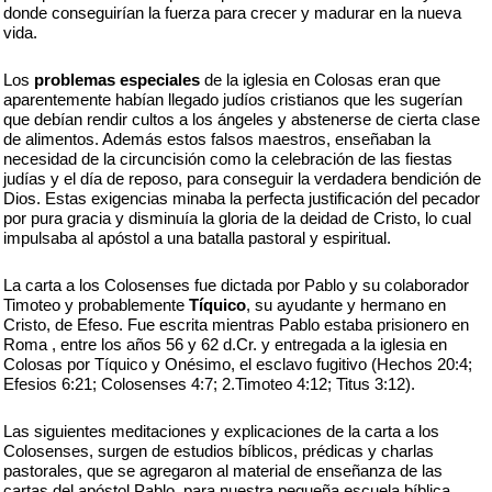
donde conseguirían la fuerza para crecer y madurar en la nueva
vida.
Los
problemas especiales
de la iglesia en Colosas eran que
aparentemente habían llegado judíos cristianos que les sugerían
que debían rendir cultos a los ángeles y abstenerse de cierta clase
de alimentos. Además estos falsos maestros, enseñaban la
necesidad de la circuncisión como la celebración de las fiestas
judías y el día de reposo, para conseguir la verdadera bendición de
Dios. Estas exigencias minaba la perfecta justificación del pecador
por pura gracia y disminuía la gloria de la deidad de Cristo, lo cual
impulsaba al apóstol a una batalla pastoral y espiritual.
La carta a los Colosenses fue dictada por Pablo y su colaborador
Timoteo y probablemente
Tíquico
, su ayudante y hermano en
Cristo, de Efeso. Fue escrita mientras Pablo estaba prisionero en
Roma , entre los años 56 y 62 d.Cr. y entregada a la iglesia en
Colosas por Tíquico y Onésimo, el esclavo fugitivo (Hechos 20:4;
Efesios 6:21; Colosenses 4:7; 2.Timoteo 4:12; Titus 3:12).
Las siguientes meditaciones y explicaciones de la carta a los
Colosenses, surgen de estudios bíblicos, prédicas y charlas
pastorales, que se agregaron al material de enseñanza de las
cartas del apóstol Pablo, para nuestra pequeña escuela bíblica ,