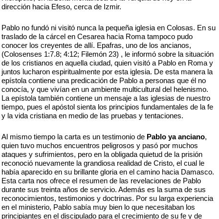
dirección hacia Efeso, cerca de Izmir.
Pablo no fundó ni visitó nunca la pequeña iglesia en Colosas. En su
traslado de la cárcel en Cesarea hacia Roma tampoco pudo
conocer los creyentes de allí. Epafras, uno de los ancianos,
(Colosenses 1:7.8; 4:12; Filemón 23) , le informó sobre la situación
de los cristianos en aquella ciudad, quien visitó a Pablo en Roma y
juntos lucharon espiritualmente por esta iglesia. De esta manera la
epístola contiene una predicación de Pablo a personas que él no
conocía, y que vivían en un ambiente multicultural del helenismo.
La epístola también contiene un mensaje a las iglesias de nuestro
tiempo, pues el apóstol sienta los principios fundamentales de la fe
y la vida cristiana en medio de las pruebas y tentaciones.
Al mismo tiempo la carta es un testimonio de
Pablo ya anciano
,
quien tuvo muchos encuentros peligrosos y pasó por muchos
ataques y sufrimientos, pero en la obligada quietud de la prisión
reconoció nuevamente la grandiosa realidad de Cristo, el cual le
había aparecido en su brillante gloria en el camino hacia Damasco.
Esta carta nos ofrece el resumen de las revelaciones de Pablo
durante sus treinta años de servicio. Además es la suma de sus
reconocimientos, testimonios y doctrinas. Por su larga experiencia
en el ministerio, Pablo sabía muy bien lo que necesitaban los
principiantes en el discipulado para el crecimiento de su fe y de