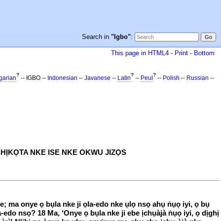
Search in
"Igbo"
:
This page in HTML4
-
Print
-
Bottom
?
?
?
garian
-- IGBO --
Indonesian
--
Javanese
--
Latin
--
Peul
--
Polish
--
Russian
--
 NCHỊKỌTA NKE ISE NKE OKWU JIZỌS
he; ma onye ọ bụla nke ji ọla-edo nke ụlọ nsọ ahụ ṅụọ iyi, ọ bụ
-edo nsọ? 18 Ma, ‘Onye ọ bụla nke ji ebe ịchụàjà ṅụọ iyi, ọ dịghị