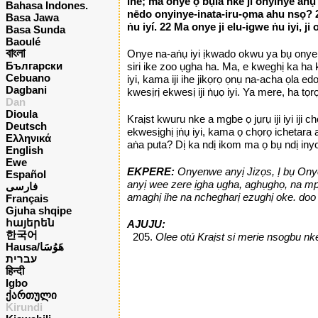
ihe; ma onye ọ bụla nke ji onyinye ahụ 
Bahasa Indones.
nēdo onyinye-inata-iru-ọma ahu nsọ? 20 
Basa Jawa
ṅu iyí. 22 Ma onye ji elu-igwe ṅu iyi, 
Basa Sunda
Baoulé
বাংলা
Onye na-aṅụ iyi ịkwado okwu ya bụ onye a n
Български
siri ike zoo ụgha ha. Ma, e kweghị ka ha 
Cebuano
iyi, kama iji ihe jikọrọ ọnụ na-acha ọla ed
Dagbani
kwesịrị ekwesị iji ṅụọ iyi. Ya mere, ha 
Dan
Dioula
Kraịst kwuru nke a mgbe ọ jụrụ iji iyi ij
Deutsch
ekwesịghị ịṅụ iyi, kama ọ chọrọ ichetara 
Ελληνικά
aṅa puta? Dị ka ndị ikom ma ọ bụ ndị in
English
Ewe
EKPERE:
Onyenwe anyị Jizọs, Ị bụ Onyeik
Español
anyị wee zere ịgha ụgha, aghụghọ, na mp
فارسی
amaghị ihe na nchegharị ezughị oke. doo
Français
Gjuha shqipe
հայերեն
AJUJU:
한국어
Olee otú Kraịst si merie nsogbu nke 
Hausa/هَوُسَا
עברית
हिन्दी
Igbo
ქართული
Kirundi