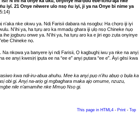
ị ìsì! N'ihi na ònye ka uku, onyinye ma-ọbu ebe-ichu-àjà nke
 ṅu iyí. 21 Onye nēwere ulo nsọ ṅu iyi, ji ya na Onye bi nime ya
5:14)
ị n'aka nke okwu ya. Ndị Farisii dabara ná nsogbu: Ha chọrọ iji iyi
wulu. N’ihi ya, ha tụrụ aro ka mmadụ ghara iji ụlọ nsọ Chineke ṅụọ
a ihe jọgburu onwe ya. N’ihi ya, ha tụrụ aro ka e jiri ego zụta onyinye
n’ebe Chineke nọ.
u. Na nkọwa ya banyere iyi ndị Farisii, Ọ kagbughị iwu ya nke na anyị
 ee anyị kwesịrị ịpụta ee na “ee e” anyị pụtara “ee e”. Àyi gēsi kwa
ukwasiwo kwa ndi-iru-abua ahuhu. Mee ka anyị pụọ n'ihu abụọ ọ bụla ka
sị obi gị. Anyị na-arịọ gị mgbaghara maka ajọ omume, nzuzu,
wu mgbe nile n’amamihe nke Mmụọ Nsọ gị.
This page in HTML4
-
Print
-
Top