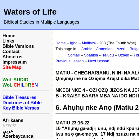
Waters of Life
Biblical Studies in Multiple Languages
Home
Links
Home
--
Igbo
--
Matthew
- 203 (The Fourth Woe)
Bible Versions
This page in: --
Arabic
--
Armenian
--
Azeri
--
Bulga
Contact
Somali
--
Spanish
--
Telugu
--
Uzbek
--
Yid
About us
Previous Lesson
--
Next Lesson
Impressum
Site Map
MATIU - CHEGHARIANU, N'IHI NA A
Ọmụmụ ihe na Oziọma Kraịst dika Mat
WoL AUDIO
WoL
CH
I
L
D
R
E
N
NKEBI NKE 4 - OZI ỌZỌ JIZOS NA JER
B - KRAIST BAARA MBA NA IDO NDI 
Bible Treasures
Doctrines of Bible
6. Ahụhụ nke Anọ (Matiu 2
Key Bible Verses
Afrikaans
MATIU 23:16-22
አማርኛ
16 “Ahụhụ ga-adịrị unu, ndị ndú kpuru ì
عربي
iwu na ọ ga-eme ya.’ 17 Ndị nzuzu na n
Azərbaycanca