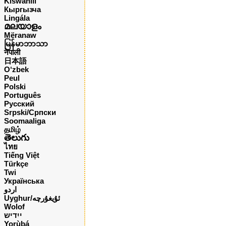
Kiswahili
Кыргызча
Lingála
മലയാളം
Mëranaw
မြန်မာဘာသာ
नेपाली
日本語
O‘zbek
Peul
Polski
Português
Русский
Srpski/Српски
Soomaaliga
தமிழ்
తెలుగు
ไทย
Tiếng Việt
Türkçe
Twi
Українська
اردو
Uyghur/ئۇيغۇرچه
Wolof
ייִדיש
Yorùbá