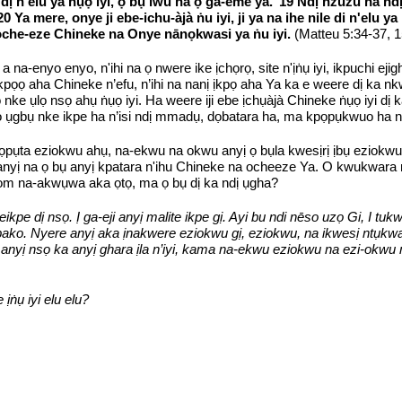
dị n’elu ya ṅụọ iyi, ọ bụ iwu na ọ ga-eme ya.’ 19 Ndị nzuzu na nd
Ya mere, onye ji ebe-ichu-àjà ṅu iyi, ji ya na ihe nile di n'elu ya
ji oche-eze Chineke na Onye nānọkwasi ya ṅu iyi.
(Matteu 5:34-37, 1
a-enyo enyo, n'ihi na ọ nwere ike ịchọrọ, site n'ịṅụ iyi, ikpuchi ejigh
kpọọ aha Chineke n’efu, n’ihi na nanị ịkpọ aha Ya ka e weere dị ka nk
o nke ụlọ nsọ ahụ ṅụọ iyi. Ha weere iji ebe ịchụàjà Chineke ṅụọ iyi dị k
tọrọ ụgbụ nke ikpe ha n’isi ndị mmadụ, dọbatara ha, ma kpọpụkwuo ha 
i chọpụta eziokwu ahụ, na-ekwu na okwu anyị ọ bụla kwesịrị ịbụ eziokw
anyị na ọ bụ anyị kpatara n'ihu Chineke na ocheeze Ya. O kwukwara na
yom na-akwụwa aka ọtọ, ma ọ bụ dị ka ndị ụgha?
pe dị nsọ. Ị ga-eji anyị malite ikpe gị. Ayi bu ndi nēso uzọ Gi, I t
ako. Nyere anyị aka ịnakwere eziokwu gị, eziokwu, na ikwesị ntụkwa
 anyị nsọ ka anyị ghara ịla n’iyi, kama na-ekwu eziokwu na ezi-ok
ịṅụ iyi elu elu?