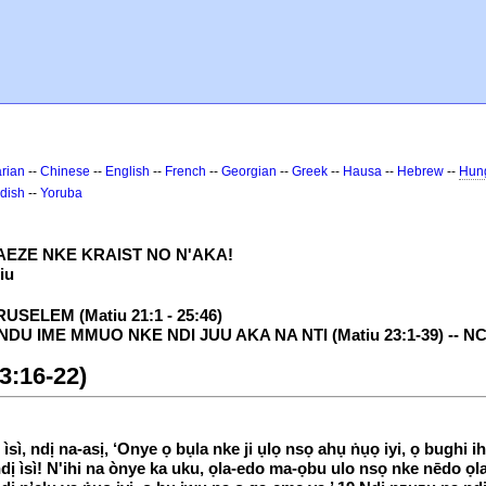
rian
--
Chinese
--
English
--
French
--
Georgian
--
Greek
--
Hausa
--
Hebrew
--
Hun
dish
--
Yoruba
LAEZE NKE KRAIST NO N'AKA!
iu
USELEM (Matiu 21:1 - 25:46)
NDU IME MMUO NKE NDI JUU AKA NA NTI (Matiu 23:1-39) --
3:16-22)
sì, ndị na-asị, ‘Onye ọ bụla nke ji ụlọ nsọ ahụ ṅụọ iyi, ọ bughi i
dị ìsì! N'ihi na ònye ka uku, ọla-edo ma-ọbu ulo nsọ nke nēdo ọla