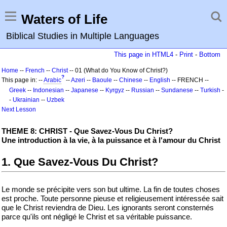
Waters of Life
Biblical Studies in Multiple Languages
This page in HTML4
-
Print
-
Bottom
Home
--
French
--
Christ
-- 01 (What do You Know of Christ?)
?
This page in: --
Arabic
--
Azeri
--
Baoule
--
Chinese
--
English
-- FRENCH --
Greek
--
Indonesian
--
Japanese
--
Kyrgyz
--
Russian
--
Sundanese
--
Turkish
-
-
Ukrainian
--
Uzbek
Next Lesson
THEME 8: CHRIST - Que Savez-Vous Du Christ?
Une introduction à la vie, à la puissance et à l'amour du Christ
1. Que Savez-Vous Du Christ?
Le monde se précipite vers son but ultime. La fin de toutes choses
est proche. Toute personne pieuse et religieusement intéressée sait
que le Christ reviendra de Dieu. Les ignorants seront consternés
parce qu'ils ont négligé le Christ et sa véritable puissance.