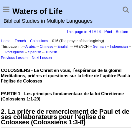
Waters of Life
Biblical Studies in Multiple Languages
This page in HTML4
-
Print
-
Bottom
Home
--
French
--
Colossians
-- 016 (The prayer of thanksgiving)
This page in: --
Arabic
--
Chinese
--
English
-- FRENCH --
German
--
Indonesian
--
Portuguese
--
Spanish
--
Turkish
Previous Lesson
--
Next Lesson
COLOSSIENS - Le Christ en vous, l´espérance de la gloire!
Méditations, prières et questions sur la lettre de l´apôtre Paul à
l´église de Colosses
PARTIE 1 - Les principes fondamentaux de la foi Chrétienne
(Colossiens 1:1-29)
2. La prière de remerciement de Paul et de
ses collaborateurs pour l'église de
Colosses (Colossiens 1:3-8)