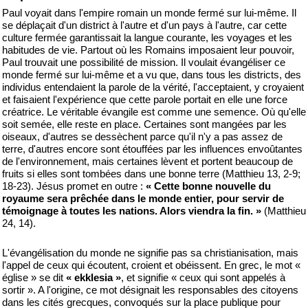
Paul voyait dans l'empire romain un monde fermé sur lui-même. Il
se déplaçait d'un district à l'autre et d'un pays à l'autre, car cette
culture fermée garantissait la langue courante, les voyages et les
habitudes de vie. Partout où les Romains imposaient leur pouvoir,
Paul trouvait une possibilité de mission. Il voulait évangéliser ce
monde fermé sur lui-même et a vu que, dans tous les districts, des
individus entendaient la parole de la vérité, l'acceptaient, y croyaient
et faisaient l'expérience que cette parole portait en elle une force
créatrice. Le véritable évangile est comme une semence. Où qu'elle
soit semée, elle reste en place. Certaines sont mangées par les
oiseaux, d'autres se dessèchent parce qu'il n'y a pas assez de
terre, d'autres encore sont étouffées par les influences envoûtantes
de l'environnement, mais certaines lèvent et portent beaucoup de
fruits si elles sont tombées dans une bonne terre (Matthieu 13, 2-9;
18-23). Jésus promet en outre :
« Cette bonne nouvelle du
royaume sera prêchée dans le monde entier, pour servir de
témoignage à toutes les nations. Alors viendra la fin. »
(Matthieu
24, 14).
L'évangélisation du monde ne signifie pas sa christianisation, mais
l'appel de ceux qui écoutent, croient et obéissent. En grec, le mot «
église » se dit
« ekklesia »
, et signifie « ceux qui sont appelés à
sortir ». A l'origine, ce mot désignait les responsables des citoyens
dans les cités grecques, convoqués sur la place publique pour