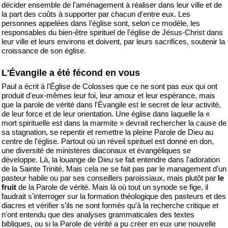
décider ensemble de l'aménagement à réaliser dans leur ville et de
la part des coûts à supporter par chacun d'entre eux. Les
personnes appelées dans l'église sont, selon ce modèle, les
responsables du bien-être spirituel de l'église de Jésus-Christ dans
leur ville et leurs environs et doivent, par leurs sacrifices, soutenir la
croissance de son église.
L'Évangile a été fécond en vous
Paul a écrit à l'Église de Colosses que ce ne sont pas eux qui ont
produit d'eux-mêmes leur foi, leur amour et leur espérance, mais
que la parole de vérité dans l'Évangile est le secret de leur activité,
de leur force et de leur orientation. Une église dans laquelle la «
mort spirituelle est dans la marmite » devrait rechercher la cause de
sa stagnation, se repentir et remettre la pleine Parole de Dieu au
centre de l'église. Partout où un réveil spirituel est donné en don,
une diversité de ministères diaconaux et évangéliques se
développe. Là, la louange de Dieu se fait entendre dans l'adoration
de la Sainte Trinité. Mais cela ne se fait pas par le management d'un
pasteur habile ou par ses conseillers paroissiaux, mais plutôt par
le
fruit
de la Parole de vérité. Mais là où tout un synode se fige, il
faudrait s'interroger sur la formation théologique des pasteurs et des
diacres et vérifier s'ils ne sont formés qu'à la recherche critique et
n'ont entendu que des analyses grammaticales des textes
bibliques, ou si la Parole de vérité a pu créer en eux une nouvelle