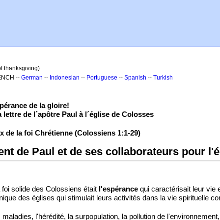
f thanksgiving)
ENCH --
German
--
Indonesian
--
Portuguese
--
Spanish
--
Turkish
érance de la gloire!
 lettre de l´apôtre Paul à l´église de Colosses
 de la foi Chrétienne (Colossiens 1:1-29)
nt de Paul et de ses collaborateurs pour l'
a foi solide des Colossiens était
l'espérance
qui caractérisait leur vie
ique des églises qui stimulait leurs activités dans la vie spirituelle
aladies, l'hérédité, la surpopulation, la pollution de l'environnement