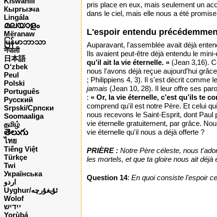
Kiswahili
pris place en eux, mais seulement un aco
Кыргызча
dans le ciel, mais elle nous a été promi
Lingála
മലയാളം
L'espoir entendu précédemmen
Mëranaw
မြန်မာဘာသာ
Auparavant, l'assemblée avait déjà enten
नेपाली
Ils avaient peut-être déjà entendu le mini
日本語
qu’il ait la vie éternelle. »
(Jean 3,16). C
O‘zbek
nous l'avons déjà reçue aujourd'hui grâce 
Peul
; Philippiens 4, 3). Il s'est décrit comme 
Polski
jamais
(Jean 10, 28). Il leur offre ses par
Português
:
« Or, la vie éternelle, c’est qu’ils te 
Русский
comprend qu'il est notre Père. Et celui qu
Srpski/Српски
nous recevons le Saint-Esprit, dont Paul p
Soomaaliga
vie éternelle gratuitement, par grâce. Nous
தமிழ்
తెలుగు
vie éternelle qu'il nous a déjà offerte ?
ไทย
Tiếng Việt
PRIÈRE :
Notre Père céleste, nous t'ado
Türkçe
les mortels, et que ta gloire nous ait d
Twi
Українська
Question 14
:
En quoi consiste l'espoir c
اردو
Uyghur/ئۇيغۇرچه
Wolof
ייִדיש
Yorùbá