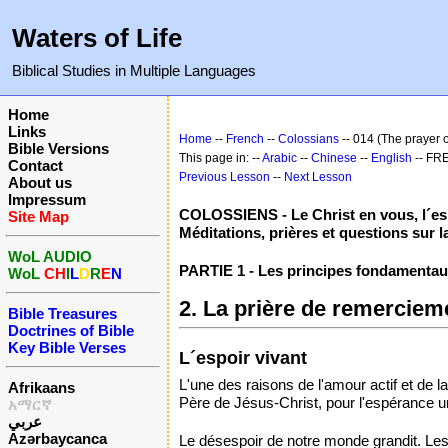
Waters of Life
Biblical Studies in Multiple Languages
Home
Links
Home
--
French
--
Colossians
-- 014 (The prayer o
Bible Versions
This page in: --
Arabic
--
Chinese
--
English
-- FR
Contact
Previous Lesson
--
Next Lesson
About us
Impressum
COLOSSIENS - Le Christ en vous, l´esp
Site Map
Méditations, prières et questions sur la
WoL AUDIO
PARTIE 1 - Les principes fondamentaux
WoL
CH
I
L
D
R
E
N
2. La prière de remercieme
Bible Treasures
Doctrines of Bible
Key Bible Verses
L´espoir vivant
L'une des raisons de l'amour actif et de l
Afrikaans
Père de Jésus-Christ, pour l'espérance un
አማርኛ
عربي
Azərbaycanca
Le désespoir de notre monde grandit. Les m