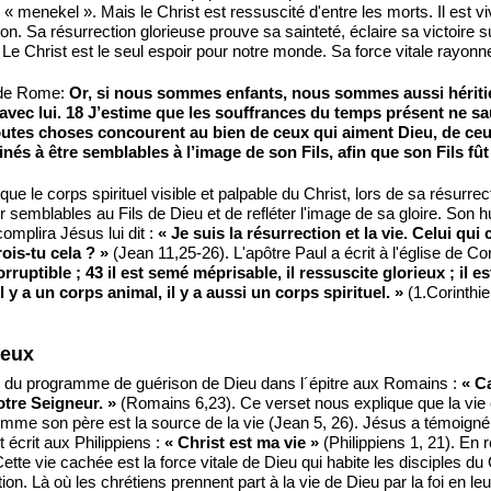
 « menekel ». Mais le Christ est ressuscité d'entre les morts. Il es
n. Sa résurrection glorieuse prouve sa sainteté, éclaire sa victoire 
 Le Christ est le seul espoir pour notre monde. Sa force vitale rayonn
e de Rome:
Or, si nous sommes enfants, nous sommes aussi héritiers
és avec lui. 18 J’estime que les souffrances du temps présent ne s
utes choses concourent au bien de ceux qui aiment Dieu, de ceux
inés à être semblables à l’image de son Fils, afin que son Fils fût
 que le corps spirituel visible et palpable du Christ, lors de sa résurr
r semblables au Fils de Dieu et de refléter l'image de sa gloire. Son h
complira Jésus lui dit :
« Je suis la résurrection et la vie. Celui qu
ois-tu cela ? »
(Jean 11,25-26). L'apôtre Paul a écrit à l'église de Co
rruptible ; 43 il est semé méprisable, il ressuscite glorieux ; il e
il y a un corps animal, il y a aussi un corps spirituel. »
(1.Corinthi
ieux
t du programme de guérison de Dieu dans l´épitre aux Romains :
« Ca
otre Seigneur. »
(Romains 6,23). Ce verset nous explique que la vie 
 comme son père est la source de la vie (Jean 5, 26). Jésus a témoigné
crit aux Philippiens :
« Christ est ma vie »
(Philippiens 1, 21). En r
Cette vie cachée est la force vitale de Dieu qui habite les disciples 
on. Là où les chrétiens prennent part à la vie de Dieu par la foi en le