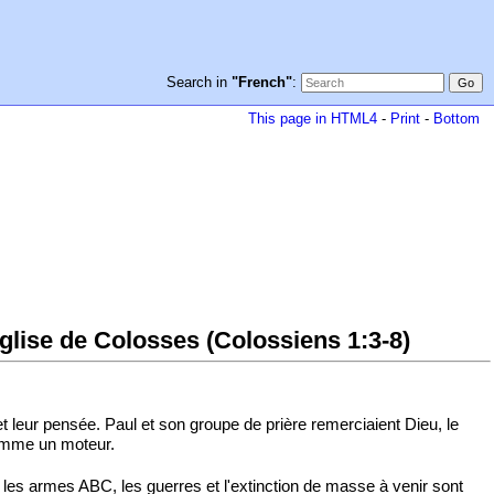
Search in
"French"
:
This page in HTML4
-
Print
-
Bottom
église de Colosses (Colossiens 1:3-8)
 et leur pensée. Paul et son groupe de prière remerciaient Dieu, le
 comme un moteur.
, les armes ABC, les guerres et l'extinction de masse à venir sont