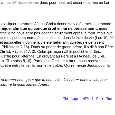
rist. La plénitude de ses dons pour nous est encore cachée en Lui
st expliquer comment Jésus-Christ donne sa vie éternelle au monde.
nique, afin que quiconque croit en lui ne périsse point, mais
ternelle ne nous sera pas donnée seulement après la mort, mais que
iples que leurs noms étaient inscrits dans le livre de vie (Luc 10, 20
t auxquelles il donne la vie éternelle, afin qu'elles ne périssent
; Philippiens 2,16). Dans sa prière de grand prêtre, il a dit à son Père
Christ. »
(Jean 17, 3). Celui qui reconnaît le seul et vrai Dieu,
ustifie pour l'éternité. En croyant au Père et à l'Agneau de Dieu,
. »
(Romains 8,10). Parce que Christ est mort, nous recevons sa
ut être détruite par la mort et le diable. Qui remercie Jésus pour la
i sommes-nous pour que tu nous aies fait entrer dans ta vie, nous
mer comme tu nous aimes. Amen.
This page in HTML4
-
Print
-
Top