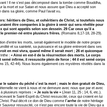
t vivant ! Il ne s'est pas décomposé dans la tombe comme Bouddha,
sur la mort et sur Satan et nous assure que Dieu a accepté son
e dans sa gloire, comme Paul l'avait vu.
: héritiers de Dieu, et cohéritiers de Christ, si toutefois nous
auraient être comparées à la gloire à venir qui sera révélée pour
 qui sont appelés selon son dessein. 29 Car ceux qu’il a
 le premier-né entre plusieurs frères.
(Romains 8,17-18, 28-29).
ection d'entre les morts, serait également le modèle de notre propre
umilité et sa sainteté, sa puissance et sa gloire entreront dans ses
i croit en moi vivra, quand même il serait mort ; 26 et quiconque
rinthe :
« Ainsi en est-il de la résurrection des morts. Le corps
st semé infirme, il ressuscite plein de force ; 44 il est semé corps
ens 15, 42-44). Nous lisons également ces mystères révélés dans la
r le salaire du péché c´est la mort ; mais le don gratuit de Dieu,
éternelle ne vient à nous et ne demeure avec nous que par et avec
 à plusieurs reprises :
« Je suis la vie »
(Jean 11, 25 ; 14, 6, etc.).
ecevant le Saint-Esprit du Christ ressuscité, ceux qui croient en lui
du Christ. Paul décrit ce don de Dieu comme
l´arrhe
de notre héritage
ur Sauveur ressuscité, ce n'est pas encore toute la vie de Dieu qui a