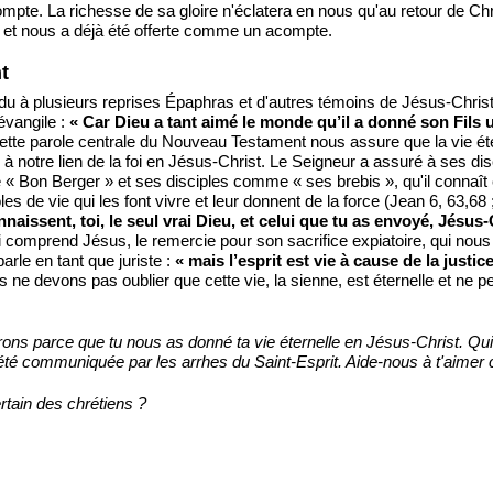
mpte. La richesse de sa gloire n'éclatera en nous qu'au retour de Ch
se et nous a déjà été offerte comme un acompte.
t
du à plusieurs reprises Épaphras et d'autres témoins de Jésus-Chri
-évangile :
« Car Dieu a tant aimé le monde qu’il a donné son Fils u
ette parole centrale du Nouveau Testament nous assure que la vie é
à notre lien de la foi en Jésus-Christ. Le Seigneur a assuré à ses disc
le « Bon Berger » et ses disciples comme « ses brebis », qu'il connaît e
oles de vie qui les font vivre et leur donnent de la force (Jean 6, 63,68 
connaissent, toi, le seul vrai Dieu, et celui que tu as envoyé, Jésus-
i comprend Jésus, le remercie pour son sacrifice expiatoire, qui nous j
arle en tant que juriste :
« mais l’esprit est vie à cause de la justice
 ne devons pas oublier que cette vie, la sienne, est éternelle et ne pe
rons parce que tu nous as donné ta vie éternelle en Jésus-Christ. Qu
éjà été communiquée par les arrhes du Saint-Esprit. Aide-nous à t'ai
ertain des chrétiens ?