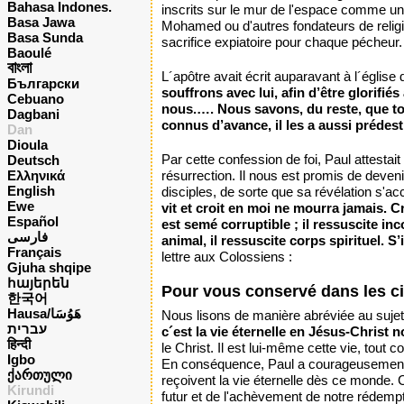
Bahasa Indones.
inscrits sur le mur de l'espace comme un
Basa Jawa
Mohamed ou d'autres fondateurs de religio
Basa Sunda
sacrifice expiatoire pour chaque pécheur.
Baoulé
বাংলা
L´apôtre avait écrit auparavant à l´églis
Български
souffrons avec lui, afin d’être glorifi
Cebuano
nous.…. Nous savons, du reste, que to
Dagbani
connus d’avance, il les a aussi prédest
Dan
Dioula
Par cette confession de foi, Paul attestait
Deutsch
Ελληνικά
résurrection. Il nous est promis de deveni
English
disciples, de sorte que sa révélation s'ac
Ewe
vit et croit en moi ne mourra jamais. Cr
Español
est semé corruptible ; il ressuscite inco
فارسی
animal, il ressuscite corps spirituel. S’
Français
lettre aux Colossiens :
Gjuha shqipe
հայերեն
Pour vous conservé dans les c
한국어
Hausa/هَوُسَا
Nous lisons de manière abréviée au suje
עברית
c´est la vie éternelle en Jésus-Christ n
हिन्दी
le Christ. Il est lui-même cette vie, tout
Igbo
En conséquence, Paul a courageusement é
ქართული
reçoivent la vie éternelle dès ce monde. 
Kirundi
futur et de l'achèvement de notre rédempti