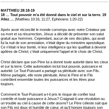
MATTHIEU 28:18-19
18 … Tout pouvoir m'a été donné dans le ciel et sur la terre. 19
Allez….
(Matthieu 10:16, 11:27, Ephésiens 1:20-22)
Après avoir réconcilié le monde corrompu avec notre Créateur par
sa mort et sa résurrection, Jésus a décidé de présenter son salut
gratuit aux hommes. Cependant, aucun de ses disciples, qui avait
fui la nuit de son arrestation, n’était digne du ministère apostolique.
Ce n’était ni leur bonté, ni leur intelligence qui les qualifiait à devenir
apôtres de Christ; c’était uniquement l’appel et le choix de Christ.
Christ déclare que son Père lui a donné toute autorité dans les cieux
et sur la terre. Cette autorisation inclut tout pouvoir, puissance et
autorité. Le Tout-Puissant a partagé sa plénitude avec son Fils.
Même partagée, elle reste plénitude. Ainsi le Père et le Fils
contrôlent ensemble toutes les puissances et les êtres pour
toujours.
Comment le Tout-Puissant a-t-il pris le risque de confier tout
contrôle et toute puissance à Jésus? Craignait-il une révolution ou
un trouble au ciel à cause de cette œuvre? Le Père céleste sait que
son Fils est doux et humble de cœur, et qu’il honore toujours son