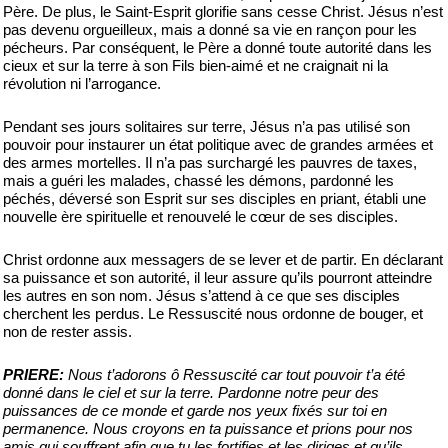
Père. De plus, le Saint-Esprit glorifie sans cesse Christ. Jésus n’est
pas devenu orgueilleux, mais a donné sa vie en rançon pour les
pécheurs. Par conséquent, le Père a donné toute autorité dans les
cieux et sur la terre à son Fils bien-aimé et ne craignait ni la
révolution ni l’arrogance.
Pendant ses jours solitaires sur terre, Jésus n’a pas utilisé son
pouvoir pour instaurer un état politique avec de grandes armées et
des armes mortelles. Il n’a pas surchargé les pauvres de taxes,
mais a guéri les malades, chassé les démons, pardonné les
péchés, déversé son Esprit sur ses disciples en priant, établi une
nouvelle ère spirituelle et renouvelé le cœur de ses disciples.
Christ ordonne aux messagers de se lever et de partir. En déclarant
sa puissance et son autorité, il leur assure qu’ils pourront atteindre
les autres en son nom. Jésus s’attend à ce que ses disciples
cherchent les perdus. Le Ressuscité nous ordonne de bouger, et
non de rester assis.
PRIERE:
Nous t’adorons ô Ressuscité car tout pouvoir t’a été
donné dans le ciel et sur la terre. Pardonne notre peur des
puissances de ce monde et garde nos yeux fixés sur toi en
permanence. Nous croyons en ta puissance et prions pour nos
amis qui souffrent afin que tu les fortifies et les diriges et qu’ils