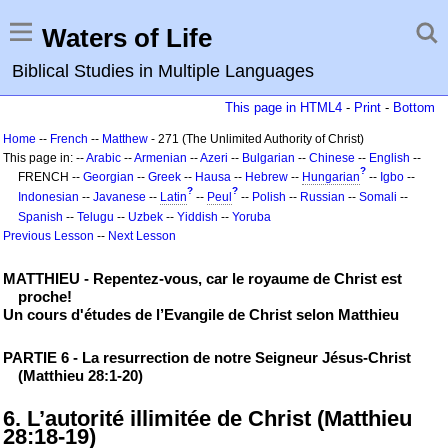
Waters of Life
Biblical Studies in Multiple Languages
This page in HTML4
-
Print
-
Bottom
Home
--
French
--
Matthew
- 271 (The Unlimited Authority of Christ)
This page in: --
Arabic
--
Armenian
--
Azeri
--
Bulgarian
--
Chinese
--
English
--
?
FRENCH --
Georgian
--
Greek
--
Hausa
--
Hebrew
--
Hungarian
--
Igbo
--
?
?
Indonesian
--
Javanese
--
Latin
--
Peul
--
Polish
--
Russian
--
Somali
--
Spanish
--
Telugu
--
Uzbek
--
Yiddish
--
Yoruba
Previous Lesson
--
Next Lesson
MATTHIEU - Repentez-vous, car le royaume de Christ est
proche!
Un cours d'études de l’Evangile de Christ selon Matthieu
PARTIE 6 - La resurrection de notre Seigneur Jésus-Christ
(Matthieu 28:1-20)
6. L’autorité illimitée de Christ (Matthieu
28:18-19)