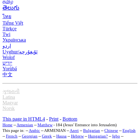
தமிழ்
తెలుగు
ไทย
Tiếng Việt
Türkçe
Twi
Українська
اردو
Uyghur/ئۇيغۇرچه
Wolof
ייִדיש
Yorùbá
中文
ગુજરાતી
Latina
Magyar
Norsk
This page in HTML4
-
Print
-
Bottom
Home
--
Armenian
--
Matthew
- 184 (Jesus’ Entrance into Jerusalem)
This page in: --
Arabic
-- ARMENIAN --
Azeri
--
Bulgarian
--
Chinese
--
English
--
French
--
Georgian
--
Greek
--
Hausa
--
Hebrew
--
Hungarian
?
--
Igbo
--