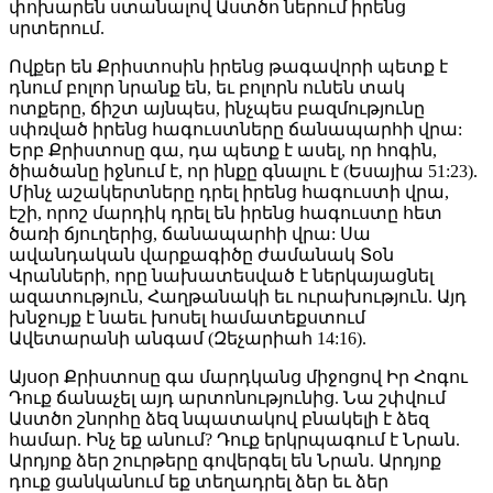
փոխարեն ստանալով Աստծո ներում իրենց
սրտերում.
Ովքեր են Քրիստոսին իրենց թագավորի պետք է
դնում բոլոր նրանք են, եւ բոլորն ունեն տակ
ոտքերը, ճիշտ այնպես, ինչպես բազմությունը
սփռված իրենց հագուստները ճանապարհի վրա:
Երբ Քրիստոսը գա, դա պետք է ասել, որ հոգին,
ծիածանը իջնում ​​է, որ ինքը գնալու է (Եսայիա 51:23).
Մինչ աշակերտները դրել իրենց հագուստի վրա,
էշի, որոշ մարդիկ դրել են իրենց հագուստը հետ
ծառի ճյուղերից, ճանապարհի վրա: Սա
ավանդական վարքագիծը ժամանակ Տօն
Վրանների, որը նախատեսված է ներկայացնել
ազատություն, Հաղթանակի եւ ուրախություն. Այդ
խնջույք է նաեւ խոսել համատեքստում
Ավետարանի անգամ (Զեչարիահ 14:16).
Այսօր Քրիստոսը գա մարդկանց միջոցով Իր Հոգու
Դուք ճանաչել այդ արտոնությունից. Նա շփվում
Աստծո շնորհը ձեզ նպատակով բնակելի է ձեզ
համար. Ինչ եք անում? Դուք երկրպագում է Նրան.
Արդյոք ձեր շուրթերը գովերգել են Նրան. Արդյոք
դուք ցանկանում եք տեղադրել ձեր եւ ձեր