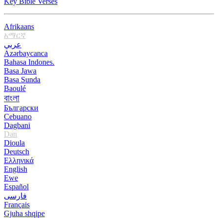
Key Bible Verses
Afrikaans
አማርኛ
عربي
Azərbaycanca
Bahasa Indones.
Basa Jawa
Basa Sunda
Baoulé
বাংলা
Български
Cebuano
Dagbani
Dan
Dioula
Deutsch
Ελληνικά
English
Ewe
Español
فارسی
Français
Gjuha shqipe