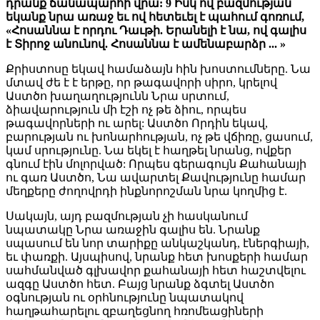
դրանք ճանապարհի վրա: 9 Իսկ ով բազմության
եկանք նրա առաջ եւ ով հետեւել է պահում գոռում,
«Հոսաննա է որդու Դաւթի. Երանելի է նա, ով գալիս
է Տիրոջ անունով. Հոսաննա է ամենաբարձր ... »
Քրիստոսը եկավ համաձայն հին խոստումները. Նա
մտավ ժե է է երթը, որ թագավորի սիրո, կրելով
Աստծո խաղաղությունն Նրա սրտում,
ձիավարություն մի էշի ոչ թե ձիու, որպես
թագավորների ու արել: Աստծո Որդին եկավ,
բարության ու խոնարհության, ոչ թե վճիռը, ցասում,
կամ սրությունը. Նա եկել է հաղթել նրանց, ովքեր
գնում էին մոլորված: Որպես գերագույն Քահանայի
ու գառ Աստծո, Նա ավարտել Քավությունը համար
մեղքերը ժողովրդի ինքնորոշման նրա կողմից է.
Սակայն, այդ բազմության չի հասկանում
նպատակը Նրա առաջին գալիս են. Նրանք
սպասում են նոր տարիքը անկաշկանդ, էներգիայի,
եւ փառքի. Այսպիսով, նրանք հետ խոսքերի համար
սահմանված գլխավոր քահանայի հետ հաշտվելու
ազգը Աստծո հետ. Բայց նրանք ձգտել Աստծո
օգնության ու օրհնությունը նպատակով
հաղթահարելու զբաղեցնող հռոմեացիների