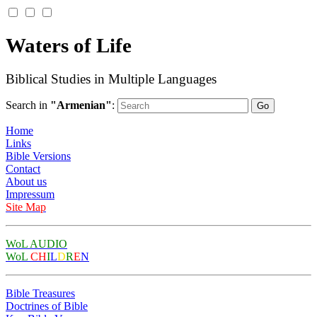
Waters of Life
Biblical Studies in Multiple Languages
Search in
"Armenian"
:
Home
Links
Bible Versions
Contact
About us
Impressum
Site Map
WoL AUDIO
WoL
CH
I
L
D
R
E
N
Bible Treasures
Doctrines of Bible