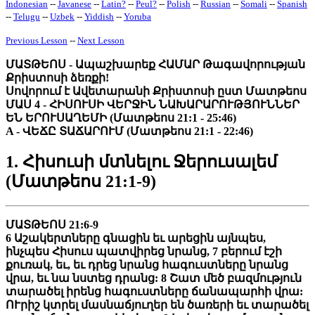
Indonesian
--
Javanese
--
Latin
?
--
Peul
?
--
Polish
--
Russian
--
Somali
--
Spanish
--
Telugu
--
Uzbek
--
Yiddish
--
Yoruba
Previous Lesson
--
Next Lesson
ՄԱՏԹԵՈՍ - Ապաշխարեք ՀԱՄԱՐ Թագավորության
Քրիստոսի ձեռքի!
Սովորում է Ավետարանի Քրիստոսի ըստ Մատթեոս
ՄԱՍ 4 - ՀԻՍՈՒՍԻ ՎԵՐՋԻՆ ՆԱԽԱՐԱՐՈՒԹՅՈՒՆՆԵՐ
ԵՆ ԵՐՈՒՍԱՂԵՄԻ (Մատթեոս 21:1 - 25:46)
A - ՎԵՃԸ ՏԱՃԱՐՈՒՄ (Մատթեոս 21:1 - 22:46)
1. Հիսուսի մտնելու Ջերուսալեմ
(Մատթեոս 21:1-9)
ՄԱՏԹԵՈՍ 21:6-9
6 Աշակերտները գնացին եւ արեցին այնպես,
ինչպես Հիսուս պատվիրեց նրանց, 7 բերում էշի
քուռակ, եւ, եւ դրեց նրանց հագուստները նրանց
վրա, եւ նա նստեց դրանց: 8 Շատ մեծ բազմություն
տարածել իրենց հագուստները ճանապարհի վրա:
ՈՒրիշ կտրել մասնաճյուղեր են ծառերի եւ տարածել