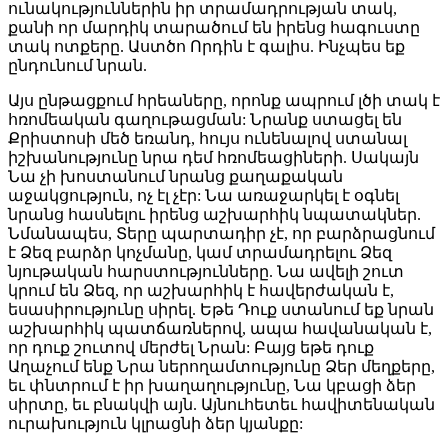
ունակություններին իր տրամադրության տակ,
քանի որ մարդիկ տարածում են իրենց հագուստը
տակ ոտքերը. Աստծո Որդին է գալիս. Ինչպես եք
ընդունում նրան.
Այս ընթացքում հրեաները, որոնք ապրում լծի տակ է
հռոմեական գաղութացման: Նրանք ստացել են
Քրիստոսի մեծ եռանդ, հույս ունենալով ստանալ
իշխանությունը նրա դեմ հռոմեացիների. Սակայն
Նա չի խոստանում նրանց քաղաքական
աջակցություն, ոչ էլ չէր: Նա առաջարկել է օգնել
նրանց հասնելու իրենց աշխարհիկ նպատակներ.
Նմանապես, Տերը պարտադիր չէ, որ բարձրացնում
է Ձեզ բարձր կոչմանը, կամ տրամադրելու Ձեզ
նյութական հարստությունները. Նա ավելի շուտ
կրում են Ձեզ, որ աշխարհիկ է հավերժական է,
եսասիրությունը սիրել. Եթե ​​Դուք ստանում եք նրան
աշխարհիկ պատճառներով, ապա հավանական է,
որ դուք շուտով մերժել Նրան: Բայց եթե դուք
Աղաչում ենք Նրա ներողամտությունը Ձեր մեղքերը,
եւ փնտրում է իր խաղաղությունը, Նա կբացի ձեր
սիրտը, եւ բնակվի այն. Այնուհետեւ հավիտենական
ուրախություն կլրացնի ձեր կյանքը: