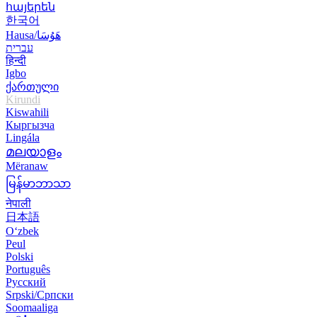
հայերեն
한국어
Hausa/هَوُسَا
עברית
हिन्दी
Igbo
ქართული
Kirundi
Kiswahili
Кыргызча
Lingála
മലയാളം
Mëranaw
မြန်မာဘာသာ
नेपाली
日本語
O‘zbek
Peul
Polski
Português
Русский
Srpski/Српски
Soomaaliga