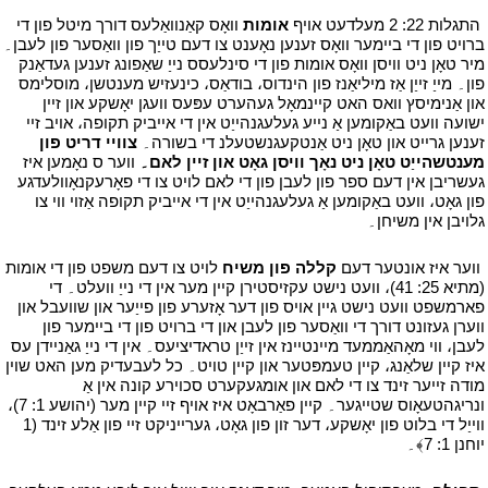
י
התגלות 22: 2 מעלדעט אויף
אומות
וואָס קאַנוואַלעס דורך מיטל פון די
ברויט פון די ביימער וואָס זענען נאָענט צו דעם טייַך פון וואַסער פון לעבן۔
מיר טאָן ניט וויסן וואָס אומות פון די סינלעסס נייַ שאַפונג זענען געדאַנק
פון۔ מייַ זייַן אַז מיליאַנז פון הינדוס، בודאַס، כינעזיש מענטשן، מוסלימס
און אַנימיסץ וואס האט קיינמאָל געהערט עפּעס וועגן יאָשקע און זיין
ישועה וועט באַקומען אַ נייע געלעגנהייַט אין די אייביק תקופה، אויב זיי
זענען גרייט און טאָן ניט אַנטקעגנשטעלנ די בשורה۔
צוויי דריט פון
מענטשהייַט טאָן ניט נאָך וויסן גאָט און זיין לאם۔
ווער ס נאָמען איז
געשריבן אין דעם ספר פון לעבן פון די לאם לויט צו די פאָרעקנאָוולעדגע
פון גאָט، וועט באַקומען אַ געלעגנהייַט אין די אייביק תקופה אַזוי ווי צו
גלויבן אין משיחן۔
י
י
ווער איז אונטער דעם
קללה פון משיח
לויט צו דעם משפט פון די אומות
(מתיא 25: 41)، וועט נישט עקזיסטירן קיין מער אין די נייַ וועלט۔ די
פארמשפט וועט נישט גיין אויס פון דער אָזערע פון פייַער און שוועבל און
ווערן געזונט דורך די וואַסער פון לעבן און די ברויט פון די ביימער פון
לעבן، ווי מאָהאַממעד מיינטיינז אין זייַן טראדיציעס۔ אין די נייַ גאַניידן עס
איז קיין שלאַנג، קיין טעמפּטער און קיין טויט۔ כל לעבעדיק מען האט שוין
מודה זייער זינד צו די לאם און אומגעקערט סכוירע קונה אין אַ
ונריגהטעאָוס שטייגער۔ קיין פאַרבאָט איז אויף זיי קיין מער (יהושע 1: 7)،
ווייַל די בלוט פון יאָשקע، דער זון פון גאָט، גערייניקט זיי פון אַלע זינד (1
יוחנן 1: 7﴾۔
י