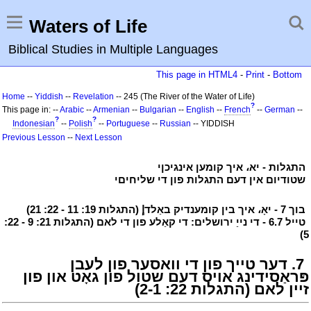
Waters of Life
Biblical Studies in Multiple Languages
This page in HTML4
-
Print
-
Bottom
Home
--
Yiddish
--
Revelation
-- 245 (The River of the Water of Life)
?
This page in: --
Arabic
--
Armenian
--
Bulgarian
--
English
--
French
--
German
--
?
?
Indonesian
--
Polish
--
Portuguese
--
Russian
-- YIDDISH
Previous Lesson
--
Next Lesson
י
התגלות - יא، איך קומען אינגיכןי
י
י
שטודיום אין דעם התגלות פון די שליחיםי
י
י
בוך 7 - יאָ، איך בין קומענדיק באַלדإ (התגלות 19: 11 - 22: 21)
י
י
טייל 6.7 - די נייַ ירושלים: די קאַלע פון די לאם (התגלות 21: 9 - 22:
5)
י
י
7. דער טייך פון די וואסער פון לעבן
פּראַסידינג אויס דעם שטול פון גאָט און פון
זיין לאם (התגלות 22: 2-1)
י