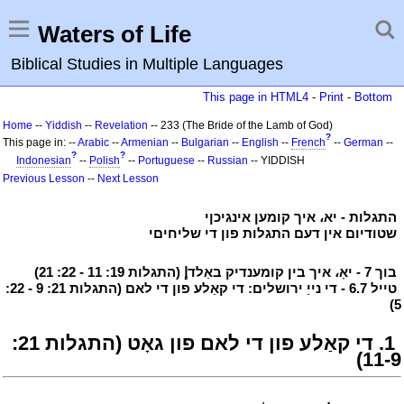
Waters of Life
Biblical Studies in Multiple Languages
This page in HTML4
-
Print
-
Bottom
Home
--
Yiddish
--
Revelation
-- 233 (The Bride of the Lamb of God)
?
This page in: --
Arabic
--
Armenian
--
Bulgarian
--
English
--
French
--
German
--
?
?
Indonesian
--
Polish
--
Portuguese
--
Russian
-- YIDDISH
Previous Lesson
--
Next Lesson
י
התגלות - יא، איך קומען אינגיכןי
י
י
שטודיום אין דעם התגלות פון די שליחיםי
י
י
בוך 7 - יאָ، איך בין קומענדיק באַלדإ (התגלות 19: 11 - 22: 21)
י
י
טייל 6.7 - די נייַ ירושלים: די קאַלע פון די לאם (התגלות 21: 9 - 22:
5)
י
י
1. די קאַלע פון די לאם פון גאָט (התגלות 21:
11-9)
י