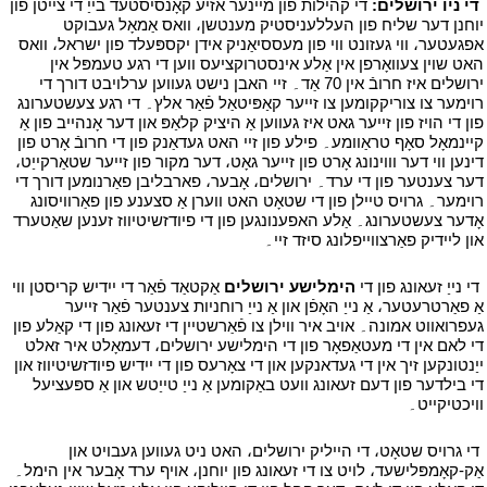
י
די ניו ירושלים:
די קהילות פון מיינער אזיע קאָנסיסטעד בייַ די צייטן פון
יוחנן דער שליח פון העללעניסטיק מענטשן، וואס אַמאָל געבוקט
אפגעטער، ווי געזונט ווי פון מעססיאַניק אידן יקספּעלד פון ישראל، וואס
האט שוין צעוואָרפן אין אַלע אינסטרוקציעס ווען די רגע טעמפּל אין
ירושלים איז חרובֿ אין 70 אַד۔ זיי האבן נישט געווען ערלויבט דורך די
רוימער צו צוריקקומען צו זייער קאַפּיטאַל פֿאַר אלץ۔ די רגע צעשטערונג
פון די הויז פון זייער גאט איז געווען אַ היציק קלאַפּ און דער אָנהייב פון אַ
קיינמאָל סאָף טראַוומע۔ פילע פון זיי האט געדאַנק פון די חרובֿ אָרט פון
דינען ווי דער וווינונג אָרט פון זייער גאָט، דער מקור פון זייער שטאַרקייַט،
דער צענטער פון די ערד۔ ירושלים، אָבער، פארבליבן פאַרנומען דורך די
רוימער۔ גרויס טיילן פון די שטאָט האט ווערן אַ סצענע פון פאַרוויסונג
אָדער צעשטערונג۔ אַלע האפענונגען פון די פיודזשיטיווז זענען שאַטערד
און ליידיק פאַרצווייפלונג סיזד זיי۔
י
י
די נייַ זעאונג פון די
הימלישע ירושלים
אַקטאַד פֿאַר די ייִדיש קריסטן ווי
אַ פאַרטרעטער، אַ נייַ האָפֿן און אַ נייַ רוחניות צענטער פֿאַר זייער
געפרואווט אמונה۔ אויב איר ווילן צו פֿאַרשטיין די זעאונג פון די קאַלע פון
די לאם אין די מעטאַפאָר פון די הימלישע ירושלים، דעמאָלט איר זאלט
ייַנטונקען זיך אין די געדאנקען און די צאָרעס פון די ייִדיש פיודזשיטיווז און
די בילדער פון דעם זעאונג וועט באַקומען אַ נייַ טייַטש און אַ ספּעציעל
וויכטיקייט۔
י
י
די גרויס שטאָט، די הייליק ירושלים، האט ניט געווען געבויט און
אַק-קאָמפּלישעד، לויט צו די זעאונג פון יוחנן، אויף ערד אָבער אין הימל۔