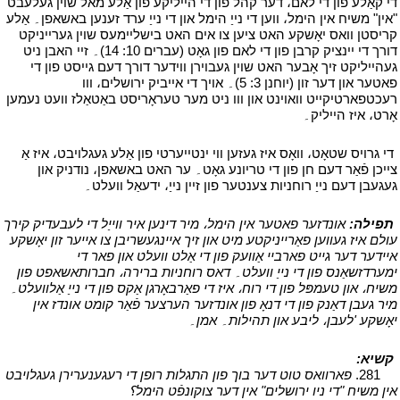
די קאַלע פון די לאם، דער קהל פון די הייליקע פון אַלע מאל שוין געלעבט
"אין" משיח אין הימל، ווען די נייַ הימל און די נייַ ערד זענען באשאפן۔ אַלע
קריסטן וואס יאָשקע האט ציען צו אים האט בישליימעס שוין גערייניקט
דורך די יינציק קרבן פון די לאם פון גאָט (עברים 10: 14)۔ זיי האבן ניט
געהייליקט זיך אָבער האט שוין געבוירן ווידער דורך דעם גייסט פון די
פאטער און דער זון (יוחנן 3: 5)۔ אויך די אייביק ירושלים، ווו
רעכטפארטיקייט וואוינט און ווו ניט מער טעראָריסט באַטאַלז וועט נעמען
אָרט، איז הייליק۔
י
י
די גרויס שטאָט، וואָס איז געזען ווי ינטייערטי פון אַלע געגלויבט، איז אַ
צייכן פֿאַר דעם חן פון די טריונע גאָט۔ ער האט באשאפן، נודניק און
געגעבן דעם נייַ רוחניות צענטער פון זיין נייַ، ידעאַל וועלט۔
י
י
תפילה:
אונדזער פאטער אין הימל، מיר דינען איר ווייַל די לעבעדיק קירך
עולם איז געווען פאַרייניקטע מיט און זיך איינגעשריבן צו אייער זון יאָשקע
איידער דער גייט פארביי אַוועק פון די אַלט וועלט און פאר די
ימערדזשאַנס פון די נייַ וועלט۔ דאס רוחניות ברירה، חברותאשאפט פון
משיח، און טעמפּל פון די רוח، איז די פאַרבאָרגן אַקס פון די נייַ אַלוועלט۔
מיר געבן דאַנק פון די דנאָ פון אונדזער הערצער פֿאַר קומט אונדז אין
יאָשקע 'לעבן، ליבע און תהילות۔ אמן۔
י
י
קשיא:
י
י
281.
פארוואס טוט דער בוך פון התגלות רופן די רעגענערירן געגלויבט
אין משיח "די ניו ירושלים" אין דער צוקונפֿט הימל؟
י