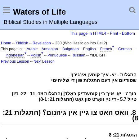
Waters of Life
Biblical Studies in Multiple Languages
This page in HTML4
-
Print
-
Bottom
Home
--
Yiddish
--
Revelation
-- 230 (Who Has to go Into Hell?)
?
This page in: --
Arabic
--
Armenian
--
Bulgarian
--
English
--
French
--
German
--
?
?
Indonesian
--
Polish
--
Portuguese
--
Russian
-- YIDDISH
Previous Lesson
--
Next Lesson
י
התגלות - יא، איך קומען אינגיכןי
י
י
שטודיום אין דעם התגלות פון די שליחיםי
י
י
בוך 7 - יאָ، איך בין קומענדיק באַלדإ (התגלות 19: 11 - 22: 21)
י
י
טייל 5.7 - די נייַ וואָרט פון גאָט (התגלות 21: 8-1)
י
י
8. וואס האט צו גיין אין גיהנום؟ (התגלות 21:
8)
י
י
התגלות 21: 8
י