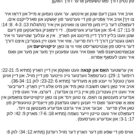
פון נסיון דורך פאַרטשעפּען אָדער דורך האַקןإ
י
י
אויב איר געבן דעם שטן אַן אינטש، ער וועט נעמען אַ מייל און דראָז איר
צו זיךإ אויב איר אָפּנייגן פון די ווערטער פון יאָשקע און פארלייקנט אים،
דעמאָלט דער בייז מען פרוווט צו וואוינען אין איר (התגלות 13: 4-3۔8؛ 14:
9-11؛ 17: 4-6؛ און אנדערע ווערסעס)۔ די דימאַניק געדאנקען פון דעם
שטן וועט בליץ דורך דיין מיינונג און האַרץ۔ אין אַ ענלעך שטייגער ווי איר
האט געטריבן דורך די רוח פריער، אַזוי איר וועט זייַן געטריבן איצט דורך
דער גייסט פון אַנטיטשריסט אַזוי ווי צו טאָן
יניקוויטיעס
און
אַבאָמינאַטיאָנס פֿאַר וואָס איר וועט עפענען זיך מער און מער און וואָס
איר וועט לעסאָף אַפּרווו۔
י
י
אין ערשטער
האַס און קנאה
וועט וואַקסן אין דיין האַרץ (מתיא 5: 22-21؛
רוימער 1: 29): כערטפאַל ווערטער גיינ ווייַטער פון דיין מויל، און דיין אויגן
ווערן טונקל ווי יענע פון אַ מערדער (מתיא 6 :23-22؛ לוק 11: 36-34)۔
אויב איר טאָן נישט תשובה טאן מיד און מיט אַלע דיין האַרץ، דעריבער
איר וועט זייַן געטריבן פון איין בייז צו אנדערן۔ דערצו، איר וועט פירן
אנדערע מענטשן צו האַס، צו טוען זינד און צו טאָן יניקוויטיעס צוזאַמען אין
אַזאַ אַ שטייגער וואָס זיי זענען נישט געדאַנק פון זייַענדיק טויגעוודיק פון
טאן אלץ פריער۔ אבער אויב איר גרונט אנדערע מענטשן צו זינד،
דעמאָלט איר וועט טייטן זייער נשמה (מתיא 18: 7-6؛ מארק 9: 42؛ לוק
17: 3-1؛ און אנדערע ווערסעס)۔
י
י
אויס פון די שפע פון דער האַרץ דער מויל רעדטإ (מתיא 12: 34؛ לוק 6: