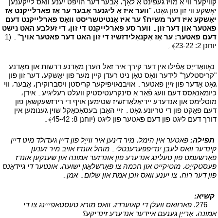
קוויקער ווי אַ מויז געפינט אַ לאָך، אָבער דער הויפּט יענע וואס לייקענען
יאָשקע ווי זון פון גאָט، "
ווער איז אַ ליגנער אָבער ער אַז פארלייקנט אַז
יאָשקע איז דער משיח؟ ער איז אַנטיטשריסט וואָס פארלייקנט דעם
פאטער און דער זון۔ ווער סע פארלייקנט די זון، די זעלבע האט נישט
דעם פאטער: ער אַז אַקנאַלידזשיז די זון האט דער פאטער אויך
"۔ (1
יוחנן 2: 23-22﴾۔
י
י
נאָוואַדייַס אַפֿילו אין דער קירך איר זאל הערן מאָדנע דרשות און מאָדנע
"קריסטלעך" לידער וואָס טאָן ניט רעדן קיין מער פון יאָשקע، דער זון פון
גאָט אָדער פון זייַן פאטער۔ אויבנאויפיקער קריסטן ויסברוקירן، אָבער، ווי
כיומאַנאַסס דעם וועג פֿאַר אַ סינקרעטיסטיק וועלט רעליגיע۔ אידן،
מוסלימס און אנדערע יידיאַלאַדזשיז שטימען אויף די רידזשעקשאַן פון
דעם פאַקט פון די טריונע גאָט۔ זיי האָבן בעסאַכאַקל שוין גענומען אין
דורך דעם ליגט פון דעם פאטער פון ליגט (יוחנן 8: 45-42﴾۔
י
י
תפילה:
פאטער אין הימל، מיר דינען איר ווייַל פון דיין געדולד מיט דיין
קינדער וואס לעבן ינדיפפערענטלי۔ מוחל אונדז אויב מיר זענען
פאַרשעמט פון טעלינג אנדערע פון אונדזער אמונה און שענקען אונדז
פעסטקייַט، מוטיקייט און חכמה צו פאָרשלאָגן ישועה، אונטער די גיידאַנס
פון דער רוח، צו יענע וואס זוכן אמת און שלום۔ אמן۔
י
י
קשיא:
י
י
276.
פארוואס וועלן די קאַוערדז، וואס מורא טעסטאַפייינג צו די
אמונה، אַרייַן גענעם איידער אנדערע זינדיקע؟
י