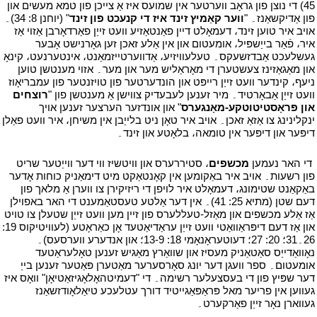
45) די נוצן פון גראָב ווערטער אין שמועס איז אַ צייכן פון טמא מעשים און
פון אַדיקשאַנז۔ "
ווער קאַמיץ זינד איז די קנעכט פון זינד
" (יוחנן 8: 34)۔
אויב איר טוען זינד، דעמאָלט דיין פאַנטאַזיע וועט זייַן פאַרדאָרבן אַזוי אַז
איר، פֿאַר בייַשפּיל، אומעטום און אין אַלע זאכן זען גאָרנישט אָבער
געשלעכט אַבדזשעקס۔ טעלעוויזיע، אַדווערטייזמאַנט، אינטערנעט، קינאָ
און מאַגאַזינז צעשטערן די מאָראַליש מער און מער۔ אזוי מענטשן טוען
ניעף، קינדער וועט זייַן רייפּט און הונדערטער פון טויזנטער פון עמבריאָוז
וועט זייַן אַבאָרטיד۔ מיר זענען לעבעדיק צווישן אַ מענטשן פון "
רוצחים
און פּראָסטיטוטקע-מאָנגערס
" און אונדזער הערצער זענען אויך
ינקלינינג צו אַזאַ זאכן۔ אויב איר טאָן ניט בלייַבן אין משיחן، איר וועט פאַלן
דיפּער און דיפּער אין טומאה، בלאָטע און זינד۔
י
י
די האר נעמען
מכשפים
، סטיררערס און וויטשיז ווי דער ווייַטער שריט
פון רשעות۔ אויב איר באַקומען אין קאָנטאַקט מיט דימאַניק כוחות אָדער
באַקאַנט שטימונג، דעמאָלט איר לויפן די ריזיקירן צו ווערן אַ מלאך פון
דעם שטן (מתיא 25: 41)۔ אין דער אַלטע טעסטאַמענט די האר באפוילן
אַז אַלע מכשפים און מאַזל-טעללערס פון זיין מען וועט זייַן שטעלן צו טויט
און אַז דעם דיפּראַוואַטי וועט זייַן עראַדיאַטעד אָן כאַראָטע (לעוויטיקוס 19:
26۔31؛ 20: 27؛ דעוטעראָנאָמי 18: 13-9؛ און אנדערע ווערסעס)۔
נאָוואַדייַס סאַטאַניק מעסיז און שוואַרץ מאַגיש זענען טאָלעראַטעד
אומעטום۔ ספר וועגן דער יונג סאָרסערער מאַטערן פּאַטער זענען בייַ
דער שפּיץ פון די בעסצעלער רשימה۔ די "דעמיטהאָלאָגיזאַטיאָן" וואָס איז
געווען אין פריער מאל פּראַפּאַגייטיד דורך עטלעכע טיאַלאָודזשאַנז
געווארן נאָר זייַן פאַרקערט۔
י