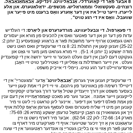
י
8 אבער פֿאַר די קאַוערדלי، אַנבאַליווינג، זינדיקע، אַבאַמאַנאַבאַל،
רוצחים، סעקשואַלי וממאָראַליש، מכשפים، ידאָלאַטערס، און אַלע
לייערז، זייער טייל איז אין דער אָזערע וואָס ברענט מיט פייַער און
שוועבל، וואָס איז די רגע טויט"۔
י
י
די פעאַרפול، די ונבעליעווינג، מורדערערס און ליאַרס:
די העלדיש
עדות פון דער זון און דער פאטער וואס אין להכעיס פון מורא און יעסורים
האט געמאכט אַרויף זייער מחשבות פֿאַר אַ בראַווע קאָנפעסיע (1 יוחנן 2:
25-22) זענען קעגן אין התגלות 21: 8 צו די שרעקעדיק וואס האט נישט
מודה יאָשקע (1 יוחנן 4: 5-1)۔ זיי מורא געהאט מען מער ווי גאָט און
געקוקט דעם לעבן אין דעם וועלט העכער ווי זייער ירושה אין די קומענדיק
וועלט۔ אין זייער השתדלות צו אָפּלייגן די נאַטירלעך טויט זיי האָבן
אויסדערוויילט דער רגע טויט، ניימלי די אייביק משפט۔
י
י
די שרעקעדיק זענען אויך גערופן "
אַנבאַליווינג
" אָדער "ומגעטרייַ" אין די
דיטיילד רשימה פון באוווינער פון גיהנום، ווי זיי דיק די אמת קעגן זייער
בעסער משפט און דורך זייַענדיק שטיל אָדער דורך גערעדט יקסקיוסיז
לייקענען זייער אמונה۔ אבער ווער סע מאכט קאַמפּראַמייזיז אין דעם ענין
פון אמת פאלס דיפּער און דיפּער۔ איינער ליגן טראגט נייַ ליגט ווי מיר
קענען זען מיט די שליח פעטרוס וואס לעסאָף גערופן אַראָפּ קללות אויף
זיך און געשוואוירן צו האָבן קיינמאָל טרעפן יאָשקע (מתיא 26: 75-69؛
מארק 14: 72-66؛ לוק 22: 62-54)۔ אבער מיר דארף נישט צו זייַן
עראַגאַנט אין אַ זיך זיכער שטייגער؛ אויף די פאַרקערט מיר דארף צו
פרעגן פֿאַר חן אַזוי ווי צו בלייַבן געטרייַ צו אונדזער ראַטעווער אין די שעה