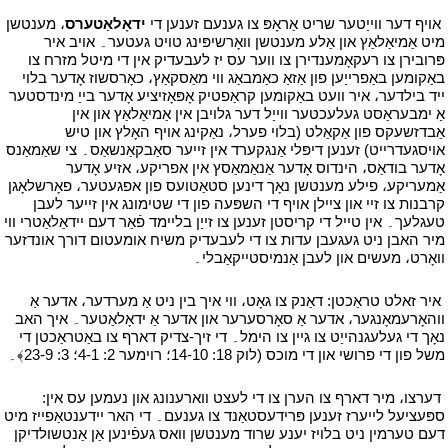
י
אויף דער ווייַטער שריט אַראָפּ צו גענעם זענען די
ידאָלאַטערס
، מענטשן
מיט אַמיאַלאַץ און אַלע מענטשן וואָרשיפּינג טויט געטער۔ אויב איר
פּרובירן צו רעקאָמענדירן צו ווער עס יז לעבעדיק אין די מיטל מזרח צו
באַקומען באַפרייַען פון אַזאַ כאַמבאַג ווי מאַסקאַץ، כאָרסשוז אָדער בלוי
ייד בילדער، איר וועט באַקומען קראַפטיק אָפּאָזיציע אָדער בייַ מינדסטער
אַ ימבעראַסט געלעכטער ווייַל דער גלויבן אין אַמיאַלאַץ און אין
אַבדזשעקס פון אַקאַלט (בלוי פערל، נאַקינג אויף האָלץ און טיש
אויסגעדרייט) זענען דיפּלי אַנגקערד אין זייער סאַבקאַנשאַס۔ צי שאַמאַנס
אָדער בודאַס، הינדוס אָדער אַנאַמאַסץ אין אפריקע، אזיע אָדער
אַמעריקע، פילע מענטשן נאָך דינען סטאַטועס פון אפגעטער، פאָרשלאָגן
קרבנות צו זיי און ציילן אויף די השפּעה פון די שטימונג אין זייער לעבן
טעגלעך۔ אין טייל די קריסטן זענען צו זייַן בליימד פֿאַר דעם יידאַלאַטרי ווי
מיר האבן ניט געגעבן עדות צו די לעבעדיק משיח אומעטום דורך אונדזער
וואָרט، מעשים און לעבן אַנמיסטייקאַבלי۔
י
י
איר זאלט טראַכטן: דאַנק צו גאָט، ווי איך בין ניט אַ מערדער، אדער אַ
ווהאָרעמאָנגער، אדער אַ סאָרסערער און אדער אַ ידאָלאַטער۔ איך האב
נאָך די געלעגנהייַט צו גיין צו הימל۔ די זיך-צדיק דארף צו באַטראַכטן די
משל פון די פרושי און די מוכס (לוק 18: 14-10؛ רוימער 2: 4-1؛ 3: 9-23﴾۔
י
י
דערצו، מיר דארף צו הערן צו די לעצט ווארענונג און נעמען עס אין:
ספּעציעל לייערז זענען פּרידעסטאַנד צו גענעם۔ די האר יידענטאַפייז מיט
דעם טערמין ניט בלויז יענע שרוד מענטשן וואס געפֿינען אַן אַנטשולדיקן