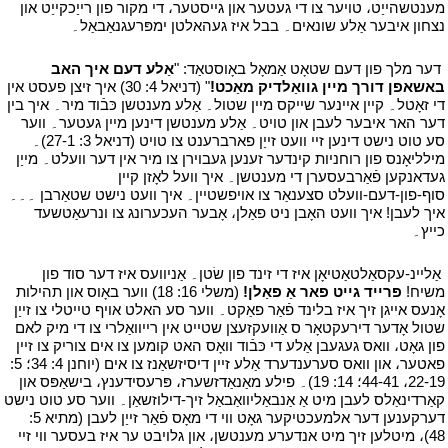
מענטשהייַט، טויער צו די געטער און גייסטער، די מקור פון רייַכקייַט און
נצחון איבער אַלע שונאים۔ בבל איז געהאלטן ימפּרעגנאַבאַל۔
י
י
דער מלך פון דעם שטאָט אַמאָל באָוסטאַד: "
אַלע דעם איך האב
באשאפן דורך מיין גוואַלדיק מאַכט!
" (דניאל 4: 30) איך זיצן פעסט אין
די זאָטל۔ קיין איינער שייקס מיין שטול۔ אַלע מענטשן כּבֿוד מיר۔ איך בין
דער האר איבער לעבן און טויט۔ אַלע מענטשן דינען מיין געטער۔ ווער
סע טוט נישט דינען זיי וועט זייַן פארברענט צו טויט (דניאל 3: 27-1)۔
מילליאָנס פון רוחניות קינדער זענען געבוירן צו מיר אין דער וועלט۔ מייַן
געדאנקען פֿאַרבעסערן די מענטשן۔ איך וועל לאָזן קיין
סוף-פון-דעם-וועלט סצענאַר צו אויפשטיין۔ איך וועט נישט שטאַרבן ۔۔۔
איך לעבן! איך וועט האָבן ניט פאַלן، אָבער העכערונג צו ונרעאַטשעד
כייץ۔
י
י
אַליינ-עקסאַלטאַטיאָן איז די זינד פון שׂטן۔ אַניוועס איז דער סוד פון
משיח!
פּרייד גייט פאר אַ פאַלן!
(משלי 16: 18) ווער באָוס און תהילות
אָנעס אייגן זיך איז בלינד פֿאַר פאַקט۔ ווער סע האלט אויף טייטלי צו זייַן
שטול אָדער דירעקטאָר ס אַוועקזעצן שטייט אין רייוואַלרי צו די מיק לאם
פון גאָט، וואס געגעבן אַלע די כּבֿוד וואָס האט קומען צו אים צוריק צו זיין
פאטער، און וואס סערענדערד אַלע זיין דיסיזשאַנז צו אים (יוחנן 4: 34؛ 5:
19-22، 41-44؛ 14: 19)۔ פילע מאַנאַדזשערז، פּרעסידענץ، בישאַפּס און
קאַרדינאַלס לעבן מיט אַ אַנבאַליוואַבאַל זיך-דילוזשאַן۔ ווער סע טוט נישט
דערקענען דער אלמעכטיקער גאָט ווי די מאָס פֿאַר זייַן לעבן (מתיא 5:
48)، מיטלען זיך מיט אנדערע מענטשן، און גלויבט ער איז בעסער ווי זיי