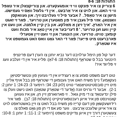
י
התגלות 18: 8-6
י
י
6 צוריק צו איר פּונקט ווי זי אומגעקערט، און צוריקצאָלן איר טאָפּל
ווי זי האט، און לויט צו איר אַרבעט۔ אין די גלעזל וואָס זי געמישט،
מישן צו איר טאָפּל۔ 7 אבער פיל זי געלויבט זיך، און געוואקסן
וואָנטאַן، אַזוי פיל געבן איר פון מאַטערן און טרויער۔ פֿאַר זי זאגט
אין איר האַרץ، 'איך זיצן אַ מאַלקע، און בין קיין אלמנה، און וועט אין
קיין וועג זען טרויער۔' 8 דעריבער אין איין טאָג איר מכות וועט
קומען: טויט، טרויער، און הונגער؛ און זי וועט זייַן אַטערלי
פארברענט מיט פייַער؛ פֿאַר די האר גאָט וואס האט געמשפט איר
איז שטאַרק۔
י
י
דער קול פון הימל ערלויבט דער נביא יוחנן צו הערן דעם פּרינציפּ
הינטער בבל ס שטראָף (התגלות 18: 7-6אַ): פּלייג איר אין די זעלבע וועג
זי פּלייגד איר!
י
י
טוט דעם משפט סומע צו אַ רעצידיוו אין די געזעץ פון ונטשריסטיאַן
נעקאָמע؟ ניין! משיח האט אויך גענומען די שטראָף פון בבל אויף אַליין
מיט זיין סובסטיטוטיאָנאַרי טויט (לוק 23: 34؛ רוימער 3: 24-23؛ 1 יוחנן 2:
2-1)۔ אבער די גרויס זונה (אָדער די שטאַרק שטאָט) האט נישט וועלן צו
פילן ינדעטאַד צו די מיק גואל۔ זי פארווארפן זיין חן، און איז געווען
קאַנווינסט פון איר אייגן רעכטפארטיקייט (התגלות 18: 7ב)۔ פֿאַר איר
רידזשעקשאַן פון דעם קרייַז פון משיח בבל האט צו זייַן באשטראפט לויט
צו איר אייגן שלעכט אַרבעט۔ ווער סע אפ די חן פון גאָט פאלס צו
צעשטערן דורך זייַן אייגן צדיקים משפט (רוימער 2: 11-1؛ 1 יוחנן 1: 10-8؛