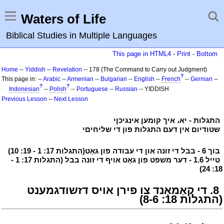
Waters of Life
Biblical Studies in Multiple Languages
This page in HTML4
-
Print
-
Bottom
Home
--
Yiddish
--
Revelation
-- 178 (The Command to Carry out Judgment)
?
This page in: --
Arabic
--
Armenian
--
Bulgarian
--
English
--
French
--
German
--
?
?
Indonesian
--
Polish
--
Portuguese
--
Russian
-- YIDDISH
Previous Lesson
--
Next Lesson
י
התגלות - יא، איך קומען אינגיכןי
י
י
שטודיום אין דעם התגלות פון די שליחיםי
י
י
בוך 6 - בבל די זונה און די עבודה פון גאָט(התגלות 17: 1 - 19: 10)
י
י
טייל 1.6 - דער משפט פון גאָט אויף די זונה בבל (התגלות 17: 1 -
18: 24)
י
י
8. די קאַמאַנד צו פירן אויס דזשודגמענט
(התגלות 18: 8-6)
י