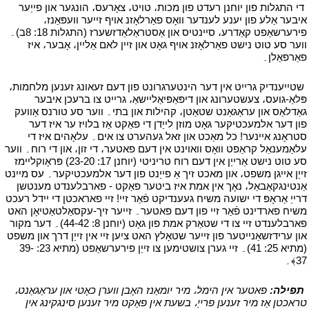
י
די התגלות פון יוחנן רעדט פון מכות، טויט، צאָרעס، הונגער און פייַער
איבער אַלע פון יענע לענדער וואָס פאַרלאָזנ אויף זייער וועפּאַנז،
פירערשאַפט קאַדרע، סיינטיס און אַסטראַלאַדזשערז (התגלות 18: 8ב)۔
ווער סע טוט נישט פאַרלאָזנ אויף גאָט און זיין לאם אַליין، אָבער، איז
פאַרפאַלן۔
י
י
שטייענדיק גרייט אין דער הינטערגרונט פון דעם זעאונג זענען מלחמות،
פּלאַ-גועס، צעשטערונג און דיפּאַפּיאַליישאַ، גרייט צו ברעכן איבער
גאַדלאַס און עראַגאַנט שטאַטן، קהילות און בתי۔ ווער סע טורנס אַוועק
פון דער אלמעכטיקער גאָט מוזן לייַדן די פאַקט אַז בלויז ער איז דער
סטראָנג איינער! כל מאַכט און זאל געהערט צו אים۔ עלאָהים איז די
עלאַמענאַל קראַפט וואָס וואוינט אין דעם פאטער، די זון، און די רוח۔ ווער
סע טוט נישט אַרייַן אין דעם רוח טריניטי (יוחנן 17: 23-20) פּראָוקליימז
זייַן אייגן משפט، און מאכט זיך אַ פייַנט פון דער אלמעכטיקער۔ עס מיינט
אַנטינגקאַבאַל، נאָך אין אמת איז ביטער פאַקט - פארבלענדט מענטשן
דרייַ אַראָפּ די ישועה משיח געענדיקט פֿאַר זיי! זיי פאראכטן די יידל רעכט
משיח פארדינט פֿאַר זיי פון דעם פאטער۔ זייער זיך-עקסאַלטאַטיאָן האט
פארבלענדט זיי צו די שטאַרק אמת פון גאָט (יוחנן 8: 44-42)۔ דער מקור
און ערידזשאַנייטער פון זייער שטאָלץ האט ציען זיי אין זייַן דרך און משפט
(מתיא 25: 41)۔ זיי גערן צושטימען צו זייַן פירערשאַפט (מתיא 23: 39-
37﴾۔
י
י
תפילה:
פאטער אין הימל، מיר יומאַנז האָבן ווערן כאָטי און עראַגאַנט،
טראכטן אַז מיר זענען פרייַ، בשעת אין פאַקט מיר זענען סינגקינג אין