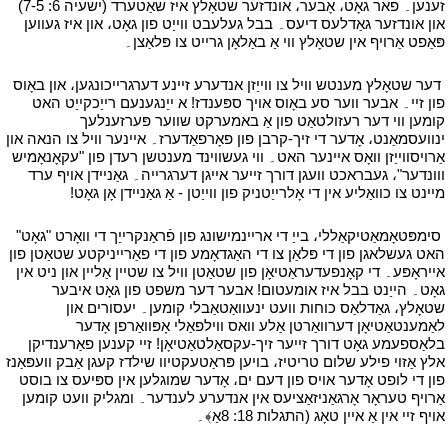
זענען۔ פאר גאָט، אָבער، אונדזער שטאָלץ איז שאַטערד (ישעיה 6: 7-5)
און אונדזער גאַדלעס דיעס۔ בבל געלעבט ווייַט פון גאָט، און איז געווען
פּאַפט אַרויף אין שטאָלץ ווי אַ באַלאָן גרייט צו פּלאַצן۔
י
י
דער שטאָלץ מענטש וויל צו ווייַזן אנדערע זיינע דערגרייכונגען، און באָוס
פון זיי۔ אבער ווער סע באָוס אויך ספּענדז! א ייַנגענעם רייַכקייַט האט
קומען ווי דער רעזולטאַט פון אַ באמערקט שווער פּערזענלעך
ינוועסמאַנט، אָדער די זיך-קרבן פון פאָרפאַדערז۔ איינער וויל צו הנאה און
אַרויסווייַזן וואָס איינער האט۔ ווי געשווינד מענטשן רעדן פון "עקאָנאָמיש
ווונדער"، געבראכט וועגן דורך זייער אייגן דערגרייה۔ גאַניידן אויף ערד
מיינט צו כוואַליע אין די אָלרייַטניק פון ווייַטן - אַ גאַניידן אָן גאָט!
י
י
סימפּטאָמאַטיקאַללי، בייַ די אריינמישונג פון פֿראַנקרייַך די וואָרט "גאָט"
האט געשלאגן פון די פּלאַן צו די האַגדאָמע פון די פאַרייניקטע שטאַטן פון
אייראָפּע۔ די קאָנפעדעראַטיאָן פון שטאַטן וויל צו שטיין אַליין און ניט אין
גאָט۔ הייַנט בבל איז אומעטום! אבער דער משפט פון גאָט איבער
שטאָלץ، גאַדלאַס כוחות וועט ינעוואַטאַבלי קומען۔ יעסורים און
לאַמענטאַטיאָן דערוואַרטן אַלע וואס ווילפאַלי אָפּוואַרפן אָדער
בלאַספעמע גאָט דורך זייער זיך-עקסאַלטאַטיאָן! זיי קענען פאַרענדיקן
אלץ אַזוי פילע שלום טריטיז، בויען פּראַטעקטיוו שילדז קעגן אַבק וועפּאַנז
פון די לופט אָדער אויס פון דעם ים، אָדער שמוגלען אין ספּיעס צו בוסט
אַרויף טעראָר אָרגאַניזאַציעס אין אנדערע לענדער۔ ומגליק וועט קומען
אויף זיי אין אַ איין טאָג (התגלות 18: 8אַ﴾۔
י