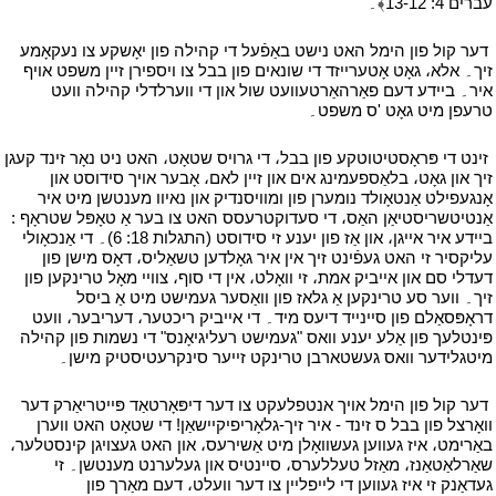
עברים 4: 13-12﴾۔
י
י
דער קול פון הימל האט נישט באַפֿעל די קהילה פון יאָשקע צו נעקאָמע
זיך۔ אלא، גאָט אָטערייזד די שונאים פון בבל צו ויספירן זיין משפט אויף
איר۔ ביידע דעם פאַרהאַרטעוועט שול און די ווערלדלי קהילה וועט
טרעפן מיט גאָט 'ס משפט۔
י
י
זינט די פּראָסטיטוטקע פון בבל، די גרויס שטאָט، האט ניט נאָר זינד קעגן
זיך און גאָט، בלאַספעמינג אים און זיין לאם، אָבער אויך סידוסט און
אָנגעפילט אַנטאָולד נומערן פון ומוויסנדיק און נאיוו מענטשן מיט איר
אַנטיטשריסטיאַן האַס، די סעדוקטרעסס האט צו בער אַ טאָפּל שטראָף :
ביידע איר אייגן، און אַז פון יענע זי סידוסט (התגלות 18: 6)۔ די אַנכאָולי
עליקסיר זי האט געפֿינט זיך אין איר גאָלדען טשאַליס، דאָס מישן פון
דעדלי סם און אייביק אמת، זי וואָלט، אין די סוף، צוויי מאָל טרינקען פון
זיך۔ ווער סע טרינקען אַ גלאז פון וואַסער געמישט מיט אַ ביסל
דראָפּסאַלם פון סיינייד דיעס מיד۔ די אייביק ריכטער، דעריבער، וועט
פּינטלעך פון אַלע יענע וואס "געמישט רעליגיאָנס" די נשמות פון קהילה
מיטגלידער וואס געשטארבן טרינקט זייער סינקרעטיסטיק מישן۔
י
י
דער קול פון הימל אויך אנטפלעקט צו דער דיפּאָרטאַד פּייטריאַרק דער
וואָרצל פון בבל ס זינד - איר זיך-גלאָריפיקיישאַן! די שטאָט האט ווערן
באַרימט، איז געווען געשוואָלן מיט אַשירעס، און האט געצויגן קינסטלער،
שאַרלאַטאַנז، מאַזל טעללערס، סיינטיס און געלערנט מענטשן۔ זי
געדאַנק זי איז געווען די לייפליין צו דער וועלט، דעם מאַרך פון