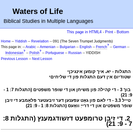
Waters of Life
Biblical Studies in Multiple Languages
This page in HTML4
-
Print
-
Bottom
Home
--
Yiddish
--
Revelation
-- 091 (The Seven Trumpet Judgments)
?
This page in: --
Arabic
--
Armenian
--
Bulgarian
--
English
--
French
--
German
--
?
?
Indonesian
--
Polish
--
Portuguese
--
Russian
-- YIDDISH
Previous Lesson
--
Next Lesson
י
התגלות - יא، איך קומען אינגיכןי
י
י
שטודיום אין דעם התגלות פון די שליחיםי
י
י
בוך 3 - די קהילה פון משיחן און די שופר משפטים (התגלות 7: 1 -
9: 21)
י
י
טייל 3.3 - די לאם פון גאָט עפענען דער זיבעטער פּלאָמבע די זיבן
שופר משפטים און די דרייַ וואָעס (התגלות 8: 1 - 9: 21)
י
י
2. די זיבן טרומפּעט דזשודגמענץ (התגלות 8:
7 - 9: 21)
י