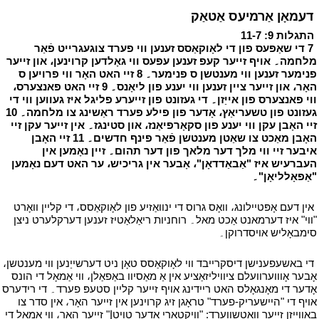
י
דעמאָן אַרמיעס אַטאַק
י
י
התגלות 9: 11-7
י
י
7 די שאַפּעס פון די לאָוקאַסס זענען ווי פערד צוגעגרייט פֿאַר
מלחמה۔ אויף זייער קעפ זענען עפּעס ווי גאָלדען קרוינען، און זייער
פנימער זענען ווי מענטשן ס פנימער۔ 8 זיי האט האָר ווי פרויען ס
האָר، און זייער ציין זענען ווי יענע פון ליאָנס۔ 9 זיי האט פאנצערס،
ווי פאנצערס פון אייַזן۔ די געזונט פון זייערע פליגל איז געווען ווי די
געזונט פון טשעריאַץ، אָדער פון פילע פערד ראַשינג צו מלחמה۔ 10
זיי האָבן עקן ווי יענע פון סקאָרפּיאַנז، און סטינגז۔ אין זייער עקן זיי
האָבן מאַכט צו שאַטן מענטשן פֿאַר פינף חדשים۔ 11 זיי האָבן
איבער זיי ווי מלך דער מלאך פון דער תהום۔ זיין נאָמען אין
העברעיש איז "אַבאַדדאָן"، אָבער אין גריכיש، ער האט דעם נאָמען
"אַפּאָלליאָן"۔
י
י
אין דעם אָפּטיילונג، וואָס גרוס די ינוואַזיע פון לאָוקאַסס، די קליין וואָרט
"ווי" איז דערמאנט אַכט מאל۔ רוחניות ריאַלאַטיז זענען דערקלערט ניצן
סימבאָליש אויסדרוקן۔
י
י
די באשעפענישן דיסקרייבד ווי לאָוקאַסס טאָן ניט דערשייַנען ווי מענטשן،
אָבער אָוווערוועלם ציוויליזאַציע אין אַ מאַסיוו באַפאַלן، ווי אַמאָל די הונס
אָדער די מאָנגאָלס האט ריידינג אויף זייער קליין סטעפּ פערד۔ די רידערס
אויף די "היישעריק-פערד" טראָגן זיג קרוינען אין זייער האָר، אין סדר צו
באַווייַזן זייער וואַטשווערד: "וויקטאָרי אָדער טויטإ" זייער האָר، ווי אַמאָל די