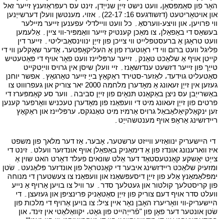
האָר פון סאַמפּסאָן، וועט נישט זייַן שנייַדן، זינט עס רעפּראַזענץ זייער זאל
און אויטאָריטעט (דזשודגעס 16: 22-17)۔ אזוי، מענטשן וועלן דערשייַנען
ווי פרויען، און וויצע-ווערסאַ۔ כל וועט וויילדלי עפענען זייער מיילער
בעשאַס די באַפאַלן، צו מאַכן קענטיק זייער וואַמפּיר-ווי ציין۔ אַלעמען
וועט טראָגן אַ ברעסטפּלייט ווי צייכן פון זייַן ינווינסאַביליטי۔ זייער דין
פליגל וועט ברום ווי די ראָוטערז פון אַ העליקאָפּטער، אָדער שאָקלען ווי די
קייטן אויף אַ שלאַכט טאַנק۔ זייער ערפּליינז וועט פאָר אויף די פּאַטעטיש
טייַך פון זייער דזשעט ענדזשאַנז۔ זיי וועלן שיסן אין גרויס ווייַטקייט
סאַטעליט גוידעד، לאַזער-סטירד ראַקאַץ בייַ זייער טאַרגאַץ۔ אפשר יוחנן
געזען אין זייַן זעאונג אַ מאָדערן מלחמה 2000 יאר צוריק און געפרוווט צו
באַשרייַבן עס ניצן באַקאַנט תּנאָים פון זייַן סביבה۔ ווער סע קאַמפּערז די
פרטים פון זייַן זעאונג מיט די וועפּאַנז פון מאָדערן טעכניש וואָרפער קענען
זען ינקאַלקיאַלאַבאַל גרויס אַרמיז מיט טאַנגקס، ערפּליינז און ראַקאַץ
ריידזשינג אַראָפּ אויף מענטשהייַט۔
י
י
די היישעריק ינוואַזיע ווייזט ערשטער، אָבער، אַז דער מלאך פון משפט
איז ווארענונג אונדז פון אַ דימאַניק באַפאַלן אויף אונדזער וועלט۔ זינט די
צייַט יאָשקע קאַנטעסטאַד דער אַלט שונאים פעלד דאָרט האט שוין אַ
ומזעיק שלאַכט ריידזשינג איבער די קאָנטראָל פון אונדזער פּלאַנעט۔ שׂטן
ימפּלאַמאַנץ אַלע פון זייַן דיסעפּשאַנז און וועפּאַנז צו צעשטערן די מנוחה
פון קריסטלעך קולטור און געטלעך סדר۔ ער וויל צו בויען אַרויף אַ נייע
וועלט סדר אויף דעם צוריק פון זייַן סאַטאַניק פּרינציפּן און געזעצן۔ די
היישעריק-ווי וואָריערז האָבן נאָר איין ציל: צו בויען אַרויף די מלכות פון
שׂטן אונטער דער פאָן פון "פֿרייַהייט פון גאָט، יקוואַלאַטי אין זינד، און