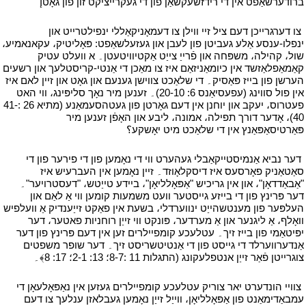
ברודערשאַפט אין די רידזשעקשאַן פון די געקרייציקט זון פון גאָטإ"
י
י
צו דערגרייכן דעם ציל זיי ווילן צו דעמאָניקאַללי ינפילטרייט און
ינפלו-ענסע אַלע געביטן פון לעבן און געזעלשאַפט: פּאָליטיק، עקאנאמיע،
שול، קהילה، משפּחה און פֿרייַ צייַט אַקטיוויטעטן۔ א וועלט עטיק
קאַמאַפלאַזשד אין כיומאַניזאַם איז צו מאַכן די אַנטי-קריסטלעך און רשעים
הערשן פון בייז פּאַסיק۔ די שלאַכט צווישן גענעם און גאָט און זיין לאם איז
אין פול סווינג (עפעסיאַנס 6: 20-10)۔ זענען מיר נאָך סליפּינג، ווי האט
פעטרוס، יעקב און יוחנן אין דעם גאָרטן פון געטהסעמאַנע (מתיא 26 :41-
40)، אָדער דורך תפילה، אמונה، ליבע און האָפֿן זענען מיר
פּאַרטיסאַפּאַנץ אין די שלאַכט מיט יאָשקע؟
י
י
דער נביא אַנמיסטייקאַבלי געהערט ווי די נאָמען פון די פירער פון די
סאַטאַניק פאָרסעס איז דיסקלאָוזד۔ זיין נאָמען אין העברעיש איז
"אַבאַדדאָן"، און אין גריכיש "אַפּאָלליאָן"، ביידע טייַטש، "דעסטרויער"۔
דער פּרינץ פון די בייזע גייסטער וועט משמעות קומען ווי אַ לאַם און
העלפּער פון מענטשהייַט ינווערדלי، בשעת אין פאַקט זייַענדיק אַ וועלפיש
וואָלף، אַ ליגנער און אַ מערדער، פּונקט ווי זייַן רוחניות פאטער، דער
יפּיטאַמי פון בייז זיך۔ עטלעכע קומפיילרים זען אין דעם פּרינץ פון דער
אַנדערווערלד די גייסט פון די אַנטיטשריסט זיך۔ דער שופר משפטים
צוגרייטן פֿאַר זייַן אנטפלעקונג (התגלות 11 :8-7؛ 13: 1-2؛ 17: 8﴾۔
י
י
צוויי הונדערט יאר צוריק עטלעכע קומפיילרים געזען אין נאַפּאָלעאָן די
עמבאַדימאַנט פון אַפּאָלליאָן، ווייַל זייַן נאָמען געבלאזן ענלעך צו דעם