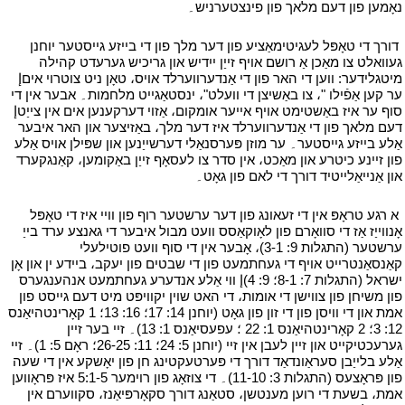
נאָמען פון דעם מלאך פון פינצטערניש۔
י
י
דורך די טאָפּל לעגיטימאַציע פון דער מלך פון די בייזע גייסטער יוחנן
געוואלט צו מאַכן אַ רושם אויף זייַן ייִדיש און גריכיש גערעדט קהילה
מיטגלידער: ווען די האר פון די אַנדערווערלד אויס، טאָן ניט צוטרוי איםإ
ער קען אַפֿילו "، צו באַשיצן די וועלט"، ינסטאַגייט מלחמות۔ אבער אין די
סוף ער איז באַשטימט אויף אייער אומקום، אַזוי דערקענען אים אין צייַטإ
דעם מלאך פון די אַנדערווערלד איז דער מלך، באַזיצער און האר איבער
אַלע בייזע גייסטער۔ ער מוזן פּערסנאַלי דערשייַנען און שפּילן אויס אַלע
פון זיינע כיטרע און מאַכט، אין סדר צו לעסאָף זייַן באַקומען، קאַנגקערד
און אַנייאַלייטיד דורך די לאם פון גאָט۔
י
י
א רגע טראָפּ אין די זעאונג פון דער ערשטער רוף פון וויי איז די טאָפּל
אָנווייַז אַז די סוואָרם פון לאָוקאַסס וועט מבול איבער די גאנצע ערד בייַ
ערשטער (התגלות 9: 3-1)، אָבער אין די סוף וועט פוטילעלי
קאַנסאַנטרייט אויף די געחתמעט פון די שבטים פון יעקב، ביידע ין און אָן
ישראל (התגלות 7: 8-1؛ 9: 4)إ ווי אַלע אנדערע געחתמעט אנהענגערס
פון משיחן פון צווישן די אומות، די האט שוין יקוויפּט מיט דעם גייסט פון
אמת און די וויסן פון די זון פון גאָט (יוחנן 14: 17؛ 16: 13؛ 1 קאָרינטהיאַנס
12: 3؛ 2 קאָרינטהיאַנס 1: 22 ؛ עפעסיאַנס 1: 13)۔ זיי בער זיין
גערעכטיקייט און זיין לעבן אין זיי (יוחנן 5: 24؛ 11: 25-26؛ ראָם 5: 1)۔ זיי
אַלע בלייַבן סעראַונדאַד דורך די פּערטעקטינג חן פון יאָשקע אין די שעה
פון פּראָצעס (התגלות 3: 11-10)۔ די צוזאָג פון רוימער 5:1-5 איז פּראָווען
אמת، בשעת די רוען מענטשן، סטאַנג דורך סקאָרפּיאַנז، סקווערם אין