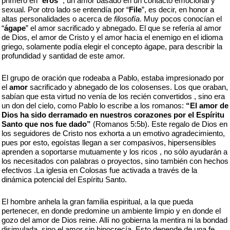
primero en “
eros
” , un amor basado en un contacto emocional y
sexual. Por otro lado se entendía por “
File
”, es decir, en honor a
altas personalidades o acerca de
filosofía
. Muy pocos conocían el
“
ágape
” el amor sacrificado y abnegado. El que se refería al amor
de Dios, el amor de Cristo y el amor hacia el enemigo en el idioma
griego, solamente podía elegir el concepto ágape, para describir la
profundidad y santidad de este amor.
El grupo de oración que rodeaba a Pablo, estaba impresionado por
el
amor
sacrificado y abnegado de los colosenses. Los que oraban,
sabían que esta virtud no venía de los recién convertidos , sino era
un don del cielo, como Pablo lo escribe a los romanos:
“El amor de
Dios ha sido derramado en nuestros corazones por el Espíritu
Santo que nos fue dado”
(Romanos 5:5b). Este regalo de Dios en
los seguidores de Cristo nos exhorta a un emotivo agradecimiento,
pues por esto, egoístas llegan a ser compasivos, hipersensibles
aprenden a soportarse mutuamente y los ricos , no sólo ayudarán a
los necesitados con palabras o proyectos, sino también con hechos
efectivos .La iglesia en Colosas fue activada a través de la
dinámica potencial del Espíritu Santo.
El hombre anhela la gran familia espiritual, a la que pueda
pertenecer, en donde predomine un ambiente limpio y en donde el
gozo del amor de Dios reine. Allí no gobierna la mentira ni la bondad
disimulada, sino el amor sin hipocrecía. Esto depende de una fe