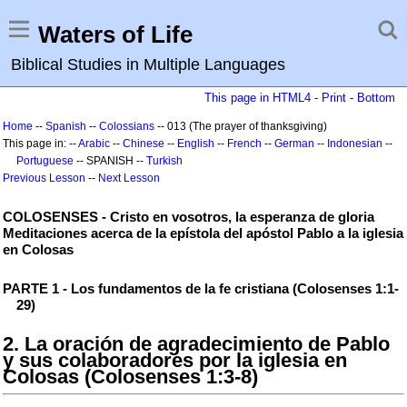
Waters of Life
Biblical Studies in Multiple Languages
This page in HTML4
-
Print
-
Bottom
Home
--
Spanish
--
Colossians
-- 013 (The prayer of thanksgiving)
This page in: --
Arabic
--
Chinese
--
English
--
French
--
German
--
Indonesian
--
Portuguese
-- SPANISH --
Turkish
Previous Lesson
--
Next Lesson
COLOSENSES - Cristo en vosotros, la esperanza de gloria
Meditaciones acerca de la epístola del apóstol Pablo a la iglesia
en Colosas
PARTE 1 - Los fundamentos de la fe cristiana (Colosenses 1:1-
29)
2. La oración de agradecimiento de Pablo
y sus colaboradores por la iglesia en
Colosas (Colosenses 1:3-8)