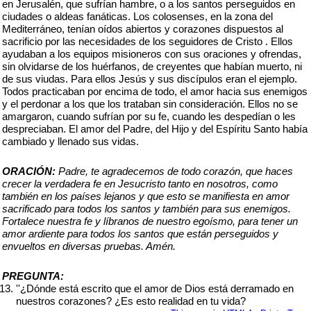
en Jerusalén, que sufrían hambre, o a los santos perseguidos en
ciudades o aldeas fanáticas. Los colosenses, en la zona del
Mediterráneo, tenían oídos abiertos y corazones dispuestos al
sacrificio por las necesidades de los seguidores de Cristo . Ellos
ayudaban a los equipos misioneros con sus oraciones y ofrendas,
sin olvidarse de los huérfanos, de creyentes que habían muerto, ni
de sus viudas. Para ellos Jesús y sus discípulos eran el ejemplo.
Todos practicaban por encima de todo, el amor hacia sus enemigos
y el perdonar a los que los trataban sin consideración. Ellos no se
amargaron, cuando sufrían por su fe, cuando les despedían o les
despreciaban. El amor del Padre, del Hijo y del Espíritu Santo había
cambiado y llenado sus vidas.
ORACIÓN:
Padre, te agradecemos de todo corazón, que haces
crecer la verdadera fe en Jesucristo tanto en nosotros, como
también en los países lejanos y que esto se manifiesta en amor
sacrificado para todos los santos y también para sus enemigos.
Fortalece nuestra fe y líbranos de nuestro egoísmo, para tener un
amor ardiente para todos los santos que están perseguidos y
envueltos en diversas pruebas. Amén.
PREGUNTA:
''¿Dónde está escrito que el amor de Dios está derramado en
nuestros corazones? ¿Es esto realidad en tu vida?