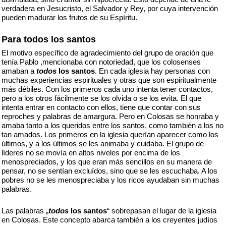
verdadera en Jesucristo, el Salvador y Rey, por cuya intervención
pueden madurar los frutos de su Espíritu.
Para todos los santos
El motivo específico de agradecimiento del grupo de oración que
tenía Pablo ,mencionaba con notoriedad, que los colosenses
amaban a
todos
los santos
. En cada iglesia hay personas con
muchas experiencias espirituales y otras que son espiritualmente
más débiles. Con los primeros cada uno intenta tener contactos,
pero a los otros fácilmente se los olvida o se los evita. El que
intenta entrar en contacto con ellos, tiene que contar con sus
reproches y palabras de amargura. Pero en Colosas se honraba y
amaba tanto a los queridos entre los santos, como también a los no
tan amados. Los primeros en la iglesia querían aparecer como los
últimos, y a los últimos se les animaba y cuidaba. El grupo de
líderes no se movía en altos niveles por encima de los
menospreciados, y los que eran más sencillos en su manera de
pensar, no se sentían excluídos, sino que se les escuchaba. A los
pobres no se les menospreciaba y los ricos ayudaban sin muchas
palabras.
Las palabras „
todos
los santos
“ sobrepasan el lugar de la iglesia
en Colosas. Este concepto abarca también a los creyentes judíos