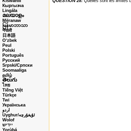
QUESTION 28:
Quelles sont les limites d
Kiswahili
Кыргызча
Lingála
മലയാളം
Mëranaw
မြန်မာဘာသာ
नेपाली
日本語
O‘zbek
Peul
Polski
Português
Русский
Srpski/Српски
Soomaaliga
தமிழ்
తెలుగు
ไทย
Tiếng Việt
Türkçe
Twi
Українська
اردو
Uyghur/ئۇيغۇرچه
Wolof
ייִדיש
Yorùbá