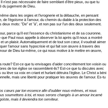
? Il n'est pas nécessaire de faire semblant d'être pieux, ou que tu
ré du jugement de Dieu.
-même dans les orgies et l’ivrognerie et la débauche, en pensant
e, de l’égoïsme à l’amour, du chemin du diable à la protection des
es deux mots: "De" et "à", et non pas sur l’un des deux seulement.
amour, parce qu’il est l’essence du christianisme et de sa couronne.
e que Paul nous appelle à observer la loi après qu'il nous a montré
t un plaisir. Automatiquement et de tout son cœur, il voudrait aimer
quer l’amour sans hypocrisie et qui fait son œuvre à travers des
l'amour de Dieu lui-même, ce qui nous motive à le mettre en œuvre,
 la route? Est-ce que tu envisages d'aider concrètement ton voisin ou
res de ton église se rassemblent-ils? Est-ce que tu discutes avec
ève sa voix en criant et hurlant détruira l'église. Le Christ a béni
sonnelle, mais une liberté pour pratiquer les œuvres de l’amour. Es-tu
s nos cœurs par ton essence afin d’oublier nous-mêmes, et nous
ous soumettons à toi, et nous serons changés à un amour incarné
ïste, mais il deviendra ton serviteur.