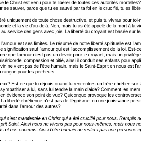
ue le Christ est venu pour te libérer de toutes ces autorités mortelles
e sauver, parce que tu es sauvé par ta foi en le crucifié, tu es libé
béré uniquement de toute chose destructive, et puis tu vivras pour toi
nde et la vie d’au-delà. Non, mais tu as été appelé de la mort à la vi
u au service des gens avec joie. La liberté du croyant est basée sur l
 l'amour est ses limites. Le résumé de notre liberté spirituelle est l'
 signification sauf l'amour qui est l'accomplissement de la loi. Est-c
e que l'amour n'est pas un devoir pour le croyant, mais un privilège e
ricorde, compassion et pitié, ainsi il conduit ses enfants pour appli
ivin ne vient pas de l’être humain, mais le Saint-Esprit en nous est 
 rançon pour les pécheurs.
 eux? Est-ce que tu réjouis quand tu rencontres un frère chrétien sur
 sympathiser à lui, sans lui tendre la main d’aide? Comment les memb
n évidence son point de vue? Quiconque provoque les controverses ou l
re. La liberté chrétienne n'est pas de l’égoïsme, ou une jouissance per
turité dans l'amour des autres?
 qui s’est manifestée en Christ qui a été crucifié pour nous. Rempli
Esprit Saint. Ainsi nous ne vivons pas pour nous-mêmes, mais nous n
fs et nos ennemis. Ainsi l’être humain ne restera pas une personne égo