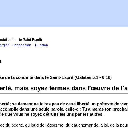
nduite dans le Saint-Esprit)
orgian
--
Indonesian
--
Russian
t
ase de la conduite dans le Saint-Esprit (Galates 5:1 - 6:18)
iberté, mais soyez fermes dans l’œuvre de l`
berté; seulement ne faites pas de cette liberté un prétexte de viv
t accomplie dans une seule parole, celle-ci: Tu aimeras ton pro
de que vous ne soyez détruits les uns par les autres.
ance du péché, du joug de l’égoïsme, du cauchemar de la loi, de la peu