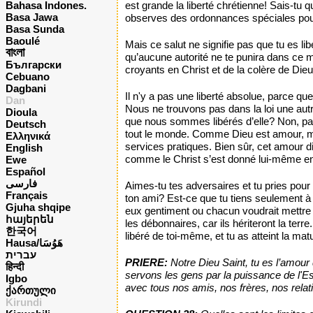
est grande la liberté chrétienne! Sais-tu q
Bahasa Indones.
Basa Jawa
observes des ordonnances spéciales pour s
Basa Sunda
Baoulé
Mais ce salut ne signifie pas que tu es li
বাংলা
qu’aucune autorité ne te punira dans ce mo
Български
croyants en Christ et de la colère de Die
Cebuano
Dagbani
Il n'y a pas une liberté absolue, parce que
Dan
Nous ne trouvons pas dans la loi une autre
Dioula
que nous sommes libérés d’elle? Non, parc
Deutsch
tout le monde. Comme Dieu est amour, misé
Ελληνικά
services pratiques. Bien sûr, cet amour d
English
comme le Christ s’est donné lui-même en
Ewe
Español
فارسی
Aimes-tu tes adversaires et tu pries pour
Français
ton ami? Est-ce que tu tiens seulement à
Gjuha shqipe
eux gentiment ou chacun voudrait mettre e
հայերեն
les débonnaires, car ils hériteront la ter
한국어
libéré de toi-même, et tu as atteint la ma
Hausa/هَوُسَا
עברית
PRIERE:
Notre Dieu Saint, tu es l’amour
हिन्दी
servons les gens par la puissance de l'
Igbo
avec tous nos amis, nos frères, nos relati
ქართული
Kirundi