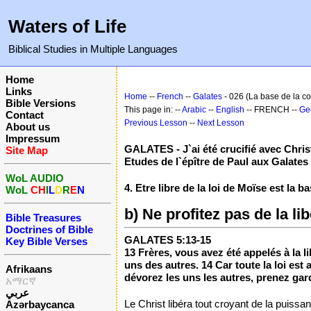
Waters of Life
Biblical Studies in Multiple Languages
Home
Links
Home
--
French
--
Galates
- 026 (La base de la co
Bible Versions
This page in: --
Arabic
--
English
-- FRENCH --
Ge
Contact
Previous Lesson
--
Next Lesson
About us
Impressum
GALATES - J`ai été crucifié avec Chris
Site Map
Etudes de l`épître de Paul aux Galates
WoL AUDIO
4. Etre libre de la loi de Moïse est la b
WoL
CH
I
L
D
R
E
N
b) Ne profitez pas de la l
Bible Treasures
Doctrines of Bible
GALATES 5:13-15
Key Bible Verses
13 Frères, vous avez été appelés à la li
uns des autres. 14 Car toute la loi es
Afrikaans
dévorez les uns les autres, prenez gar
አማርኛ
عربي
Le Christ libéra tout croyant de la puiss
Azərbaycanca