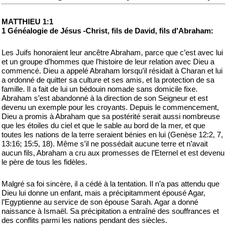
MATTHIEU 1:1
1 Généalogie de Jésus -Christ, fils de David, fils d'Abraham:
Les Juifs honoraient leur ancêtre Abraham, parce que c’est avec lui
et un groupe d’hommes que l’histoire de leur relation avec Dieu a
commencé. Dieu a appelé Abraham lorsqu’il résidait à Charan et lui
a ordonné de quitter sa culture et ses amis, et la protection de sa
famille. Il a fait de lui un bédouin nomade sans domicile fixe.
Abraham s’est abandonné à la direction de son Seigneur et est
devenu un exemple pour les croyants. Depuis le commencement,
Dieu a promis à Abraham que sa postérité serait aussi nombreuse
que les étoiles du ciel et que le sable au bord de la mer, et que
toutes les nations de la terre seraient bénies en lui (Genèse 12:2, 7,
13:16; 15:5, 18). Même s’il ne possédait aucune terre et n’avait
aucun fils, Abraham a cru aux promesses de l’Eternel et est devenu
le père de tous les fidèles.
Malgré sa foi sincère, il a cédé à la tentation. Il n’a pas attendu que
Dieu lui donne un enfant, mais a précipitamment épousé Agar,
l’Egyptienne au service de son épouse Sarah. Agar a donné
naissance à Ismaël. Sa précipitation a entraîné des souffrances et
des conflits parmi les nations pendant des siècles.