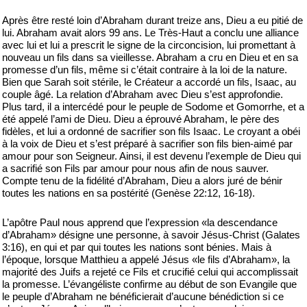
Après être resté loin d’Abraham durant treize ans, Dieu a eu pitié de
lui. Abraham avait alors 99 ans. Le Très-Haut a conclu une alliance
avec lui et lui a prescrit le signe de la circoncision, lui promettant à
nouveau un fils dans sa vieillesse. Abraham a cru en Dieu et en sa
promesse d’un fils, même si c’était contraire à la loi de la nature.
Bien que Sarah soit stérile, le Créateur a accordé un fils, Isaac, au
couple âgé. La relation d’Abraham avec Dieu s’est approfondie.
Plus tard, il a intercédé pour le peuple de Sodome et Gomorrhe, et a
été appelé l’ami de Dieu. Dieu a éprouvé Abraham, le père des
fidèles, et lui a ordonné de sacrifier son fils Isaac. Le croyant a obéi
à la voix de Dieu et s’est préparé à sacrifier son fils bien-aimé par
amour pour son Seigneur. Ainsi, il est devenu l’exemple de Dieu qui
a sacrifié son Fils par amour pour nous afin de nous sauver.
Compte tenu de la fidélité d’Abraham, Dieu a alors juré de bénir
toutes les nations en sa postérité (Genèse 22:12, 16-18).
L’apôtre Paul nous apprend que l’expression «la descendance
d’Abraham» désigne une personne, à savoir Jésus-Christ (Galates
3:16), en qui et par qui toutes les nations sont bénies. Mais à
l’époque, lorsque Matthieu a appelé Jésus «le fils d’Abraham», la
majorité des Juifs a rejeté ce Fils et crucifié celui qui accomplissait
la promesse. L’évangéliste confirme au début de son Evangile que
le peuple d’Abraham ne bénéficierait d’aucune bénédiction si ce