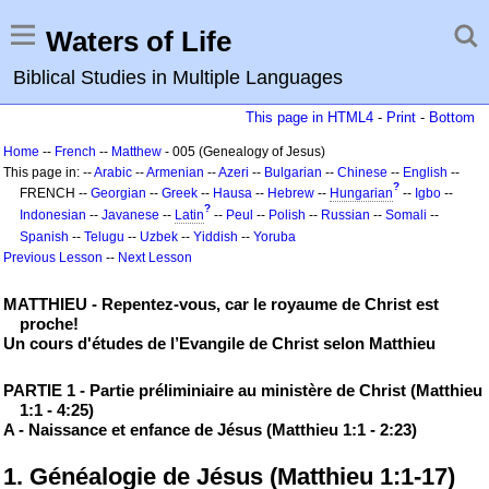
Waters of Life
Biblical Studies in Multiple Languages
This page in HTML4
-
Print
-
Bottom
Home
--
French
--
Matthew
- 005 (Genealogy of Jesus)
This page in: --
Arabic
--
Armenian
--
Azeri
--
Bulgarian
--
Chinese
--
English
--
?
FRENCH --
Georgian
--
Greek
--
Hausa
--
Hebrew
--
Hungarian
--
Igbo
--
?
Indonesian
--
Javanese
--
Latin
--
Peul
--
Polish
--
Russian
--
Somali
--
Spanish
--
Telugu
--
Uzbek
--
Yiddish
--
Yoruba
Previous Lesson
--
Next Lesson
MATTHIEU - Repentez-vous, car le royaume de Christ est
proche!
Un cours d'études de l’Evangile de Christ selon Matthieu
PARTIE 1 - Partie préliminiaire au ministère de Christ (Matthieu
1:1 - 4:25)
A - Naissance et enfance de Jésus (Matthieu 1:1 - 2:23)
1. Généalogie de Jésus (Matthieu 1:1-17)